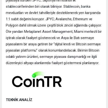
piyasaya sürülen JPYC, Japonya’nın lisanslı ilk
stablecoin’lerinden biri olarak biliniyor. Stablecoin, banka
mevduatları ve devlet tahvilleriyle desteklenerek yen karşısında
1:1 sabit değerini koruyor. JPYC; Avalanche, Ethereum ve
Polygon dahil olmak üzere çeşitli blok zinciri ağlarında çalışıyor.
Öte yandan Metaplanet Asset Management, Miami merkezli bir
iştirak olarak faaliyet gösterecek ve Asya ile Batı sermaye
piyasalarını bir araya getiren bir “dijital kredi ve Bitcoin sermaye
piyasaları platformu” olarak konumlandırılacak. Birimin Bitcoin
odaklı yatırım ürünleri, sermaye piyasası danışmanlığı ve ilgili
düzenleyici altyapı alanlarında faaliyet göstermesi planlanıyor.
TEKNİK ANALİZ