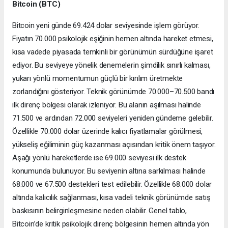
Bitcoin (BTC)
Bitcoin yeni günde 69.424 dolar seviyesinde işlem görüyor.
Fiyatın 70.000 psikolojik eşiğinin hemen altında hareket etmesi,
kısa vadede piyasada temkinli bir görünümün sürdüğüne işaret
ediyor. Bu seviyeye yönelik denemelerin şimdilik sınırlı kalması,
yukarı yönlü momentumun güçlü bir kırılım üretmekte
zorlandığını gösteriyor. Teknik görünümde 70.000–70.500 bandı
ilk direnç bölgesi olarak izleniyor. Bu alanın aşılması halinde
71.500 ve ardından 72.000 seviyeleri yeniden gündeme gelebilir.
Özellikle 70.000 dolar üzerinde kalıcı fiyatlamalar görülmesi,
yükseliş eğiliminin güç kazanması açısından kritik önem taşıyor.
Aşağı yönlü hareketlerde ise 69.000 seviyesi ilk destek
konumunda bulunuyor. Bu seviyenin altına sarkılması halinde
68.000 ve 67.500 destekleri test edilebilir. Özellikle 68.000 dolar
altında kalıcılık sağlanması, kısa vadeli teknik görünümde satış
baskısının belirginleşmesine neden olabilir. Genel tablo,
Bitcoin’de kritik psikolojik direnç bölgesinin hemen altında yön