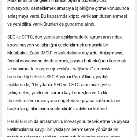
ABD’nin iki önde gelen finansal piyasa düzenleyicisi,
inovasyonu desteklemek amacıyla iş birliğine gitme konusunda
anlaşmaya vardı. Bu kapsamda kripto varlıkların düzenlenmesi
ve yeni dijital varlık ürünleri de gündeme alındı.
SEC ile CFTC, dün yaptıkları açıklamada iki kurum arasındaki
koordinasyon ve işbirliğini güçlendirmek amacıyla bir
Mutabakat Zaptı (MOU) imzaladıklarını duyurdu. Anlaşmanın,
“yasal inovasyonu desteklemek, piyasa bütünlüğünü korumak
ve yatırımcı ile müşteri güvenliğini sağlamak” amacıyla
hazırlandığı belirtildi. SEC Başkanı Paul Atkins, yaptığı
açıklamada, “On yıllardır SEC ve CFTC arasındaki yetki
çekişmeleri, yinelenen kurum kayıt süreçleri ve farklı
düzenlemeler inovasyonu engelledi ve piyasa katılımcılarını
başka yargı alanlarına yönlendirdi” ifadelerini kullandı.
Her iki kurum da anlaşmanın, inovasyonu teşvik etme ve piyasa
katılımcılarına saygılı bir yaklaşım benimseme yönünde bir