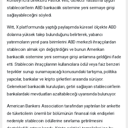
Konseyi İcra Direktörü Patrick Witt, GENIUS Yasası’na uygun
stablecoin’lerin ABD bankacılık sistemine yeni sermaye girişi
sağlayabileceğini söyledi.
Witt, X platformunda yaptığı paylaşımda küresel ölçekte ABD
dolarına yüksek talep bulunduğunu belirterek, yabancı
yatırımcıların yerel para birimlerini ABD merkezli ihraççılardan
stablecoin almak için değiştirdiğini ve bunun Amerikan
bankacılık sistemine yeni sermaye girişi anlamına geldiğini ifade
etti. Stablecoin ihraççılarının kullanıcılara ödül veya faiz benzeri
teşvikler sunup sunamayacağı konusundaki tartışma, politika
yapıcılar, bankalar ve kripto şirketleri arasında sürüyor.
Geleneksel bankacılık kuruluşları, getiri sağlayan stablecoin’lerin
bankalardaki mevduatları azaltabileceği uyarısında bulunuyor.
American Bankers Association tarafından yaptırılan bir ankette
de tüketicilerin önemli bir bölümünün finansal risk endişeleri
nedeniyle stablecoin ödüllerine sınırlama getirilmesini