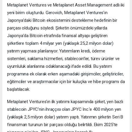
Metaplanet Ventures ve Metaplanet Asset Management adlı iki
yeni birim oluşturdu. Gerovich, Metaplanet Ventures’ın
Japonya’daki Bitcoin ekosistemini destekleme hedefinin bir
parçası olduğunu söyledi. Şirketin önümüzdeki yıllarda
Japonya’da Bitcoin etrafında finansal altyapı geliştiren
şirketlere toplam 4 milyar yen (yaklaşık 25,2 milyon dolar)
yatırım yapması planlanıyor. Yatırımların kredi, ödeme
sistemleri, saklama hizmetleri, stablecoin’ler, türev ürünler ve
uyumluluk alanlarına odaklanacağı ifade edildi. Bu yatırım
programına ek olarak erken aşamadaki girişimciler, geliştiriciler,
eğitimciler ve araştırmacılar için bir kuluçka ve hibe programı da
başlatılacak.
Metaplanet Ventures’ın ilk yatırımı kapsamında şirket, yen bazlı
stablecoin JPYC’nin ihraççısı olan JPYC Inc.’e 400 milyon yen
(yaklaşık 2,5 milyon dolar) yatırım yaptı. Yatırımın şirketin Seri B
finansman turunun bir parçası olduğu belirtildi. Ekim 2025’te