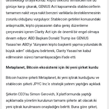
desteklediği ortaya kondu. Kripto sektörü temsilcileri ise bu
görüşe karşı çıkarak, GENIUS Act kapsamında stablecoin’lerin
tamamen nakit veya nakit benzeri varlıklarla desteklenmesinin
zorunlu olduğunu vurguluyor. Stablecoin getirileri konusundaki
anlaşmazlık, kripto piyasasının daha geniş düzenleme
çerçevesini içeren Clarity Act için de önemli bir engel olmaya
devam ediyor. ABD Başkanı Donald Trump ise GENIUS
Yasası’nın ABD’yi “dünyanın kripto başkenti yapma yolundaki ilk
büyük adım” olduğunu belirterek, Clarity Yasası’nın kabul
edilmesinin süreci tamamlayacağını ifade etti.
Metaplanet, Bitcoin ekosistemi için iki yeni şirket kurdu
Bitcoin hazine şirketi Metaplanet, iki yeni iştirak kurduğunu ve
stablecoin şirketi JPYC Inc.’e stratejik yatırım yaptığını açıkladı.
Şirketin CEO’su Simon Gerovich, X platformunda yaptığı
açıklamada yönetim kurulunun tamamı şirkete ait olacak iki
yeni iştirak kurulmasını onayladığını belirtti. Buna göre şirket,