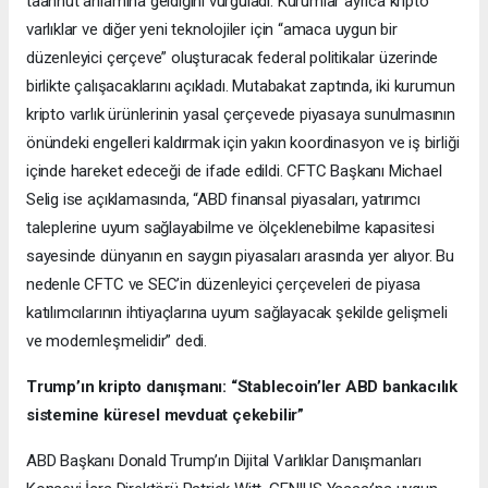
taahhüt anlamına geldiğini vurguladı. Kurumlar ayrıca kripto
varlıklar ve diğer yeni teknolojiler için “amaca uygun bir
düzenleyici çerçeve” oluşturacak federal politikalar üzerinde
birlikte çalışacaklarını açıkladı. Mutabakat zaptında, iki kurumun
kripto varlık ürünlerinin yasal çerçevede piyasaya sunulmasının
önündeki engelleri kaldırmak için yakın koordinasyon ve iş birliği
içinde hareket edeceği de ifade edildi. CFTC Başkanı Michael
Selig ise açıklamasında, “ABD finansal piyasaları, yatırımcı
taleplerine uyum sağlayabilme ve ölçeklenebilme kapasitesi
sayesinde dünyanın en saygın piyasaları arasında yer alıyor. Bu
nedenle CFTC ve SEC’in düzenleyici çerçeveleri de piyasa
katılımcılarının ihtiyaçlarına uyum sağlayacak şekilde gelişmeli
ve modernleşmelidir” dedi.
Trump’ın kripto danışmanı: “Stablecoin’ler ABD bankacılık
sistemine küresel mevduat çekebilir”
ABD Başkanı Donald Trump’ın Dijital Varlıklar Danışmanları