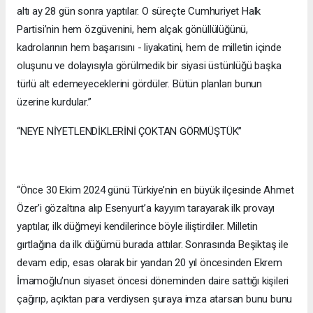
altı ay 28 gün sonra yaptılar. O süreçte Cumhuriyet Halk
Partisi’nin hem özgüvenini, hem alçak gönüllülüğünü,
kadrolarının hem başarısını - liyakatini, hem de milletin içinde
oluşunu ve dolayısıyla görülmedik bir siyasi üstünlüğü başka
türlü alt edemeyeceklerini gördüler. Bütün planları bunun
üzerine kurdular.”
“NEYE NİYETLENDİKLERİNİ ÇOKTAN GÖRMÜŞTÜK”
“Önce 30 Ekim 2024 günü Türkiye’nin en büyük ilçesinde Ahmet
Özer’i gözaltına alıp Esenyurt’a kayyım tarayarak ilk provayı
yaptılar, ilk düğmeyi kendilerince böyle iliştirdiler. Milletin
gırtlağına da ilk düğümü burada attılar. Sonrasında Beşiktaş ile
devam edip, esas olarak bir yandan 20 yıl öncesinden Ekrem
İmamoğlu’nun siyaset öncesi döneminden daire sattığı kişileri
çağırıp, açıktan para verdiysen şuraya imza atarsan bunu bunu