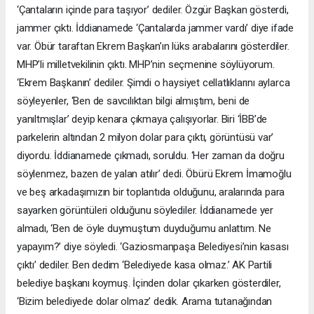
‘Çantaların içinde para taşıyor’ dediler. Özgür Başkan gösterdi,
jammer çıktı. İddianamede ‘Çantalarda jammer vardı’ diye ifade
var. Öbür taraftan Ekrem Başkan’ın lüks arabalarını gösterdiler.
MHP’li milletvekilinin çıktı. MHP’nin seçmenine söylüyorum.
‘Ekrem Başkanın’ dediler. Şimdi o haysiyet cellatlıklarını aylarca
söyleyenler, ‘Ben de savcılıktan bilgi almıştım, beni de
yanıltmışlar’ deyip kenara çıkmaya çalışıyorlar. Biri ‘İBB’de
parkelerin altından 2 milyon dolar para çıktı, görüntüsü var’
diyordu. İddianamede çıkmadı, soruldu. ‘Her zaman da doğru
söylenmez, bazen de yalan atılır’ dedi. Öbürü Ekrem İmamoğlu
ve beş arkadaşımızın bir toplantıda olduğunu, aralarında para
sayarken görüntüleri olduğunu söylediler. İddianamede yer
almadı, ‘Ben de öyle duymuştum duyduğumu anlattım. Ne
yapayım?’ diye söyledi. ‘Gaziosmanpaşa Belediyesi’nin kasası
çıktı’ dediler. Ben dedim ‘Belediyede kasa olmaz.’ AK Partili
belediye başkanı koymuş. İçinden dolar çıkarken gösterdiler,
‘Bizim belediyede dolar olmaz’ dedik. Arama tutanağından