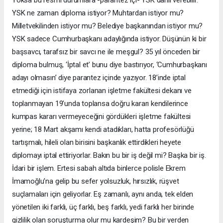
YSK ne zaman diploma istiyor? Muhtardan istiyor mu?
Milletvekilinden istiyor mu? Belediye başkanından istiyor mu?
YSK sadece Cumhurbaşkanı adaylığında istiyor. Düşünün ki bir
başsavcı, tarafsız bir savcı ne ile meşgul? 35 yıl önceden bir
diploma bulmuş, ‘İptal et’ bunu diye bastırıyor, ‘Cumhurbaşkanı
adayı olmasın’ diye parantez içinde yazıyor. 18’inde iptal
etmediği için istifaya zorlanan işletme fakültesi dekanı ve
toplanmayan 19’unda toplansa doğru kararı kendilerince
kumpas kararı vermeyeceğini gördükleri işletme fakültesi
yerine; 18 Mart akşamı kendi atadıkları, hatta profesörlüğü
tartışmalı, hileli olan birisini başkanlık ettirdikleri heyete
diplomayı iptal ettiriyorlar. Bakın bu bir iş değil mi? Başka bir iş.
İdari bir işlem. Ertesi sabah altıda binlerce polisle Ekrem
İmamoğlu’na gelip bu sefer yolsuzluk, hırsızlık, rüşvet
suçlamaları için geliyorlar. Eş zamanlı, aynı anda, tek elden
yönetilen iki farklı, üç farklı, beş farklı, yedi farklı her birinde
gizlilik olan soruşturma olur mu kardeşim? Bu bir yerden