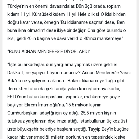
Türkiye'nin en önemli davasındalar. Dün üçü orada, toplam
kıdem 11 yıl. Kürsüdeki kıdem 11 yıl. Hele o ikisi. O ikisi birden
doğru karar verse, örneğin ‘Bu iddianame saçma’ dese, ‘Ben
buna ikna olmadım’ dese ikiye bir değişir. Ona göre bulundu o
ikisi, geldi 40’ın başına ve dava verildi o 40’ıncı mahkemeye.”
“BUNU ADNAN MENDERES’E DİYORLARDI”
“İşte bu arkadaşlar, dün yargılama yapmak üzere geldiler.
Dakika 1, ne yapıyor biliyor musunuz? Adnan Menderes’e Yassı
Ada’da ne yapılıyorsa aklınca… Bakın iddianameye ‘tuğla gibi’
demekten tutun da gizli tanığa yalan konuşturmaya kadar,
FETÖ’nün bütün kumpaslarını yapanlar, mahkemeye şöyle
başlıyor. Ekrem İmamoğlu’na; 15,5 milyon kişinin
Cumhurbaşkanı adaylığı için oy attığı, 25,5 milyon kişinin
tutuksuz yargılansın diye imza attığı, İstanbullunun üç kez üst
üste büyükşehir belediye başkanı seçtiği, Tayyip Bey’in bugüne
kadar hiç yenemediği, milletin gönlünün en tepesindeki kişiye