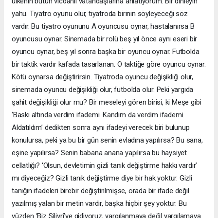
ülkenin bütün vicdanlı vatandaşlarına anlatıyorum. Bir dinleyin
yahu. Tiyatro oyunu olur, tiyatroda birinin söyleyeceği söz
vardır. Bu tiyatro oyununu A oyuncusu oynar, hastalanırsa B
oyuncusu oynar. Sinemada bir rolü beş yıl önce aynı eseri bir
oyuncu oynar, beş yıl sonra başka bir oyuncu oynar. Futbolda
bir taktik vardır kafada tasarlanan. O taktiğe göre oyuncu oynar.
Kötü oynarsa değiştirirsin. Tiyatroda oyuncu değişikliği olur,
sinemada oyuncu değişikliği olur, futbolda olur. Peki yargıda
şahit değişikliği olur mu? Bir meseleyi gören birisi, ki Meşe gibi
‘Baskı altında verdim ifademi. Kandım da verdim ifademi.
Aldatıldım’ dedikten sonra aynı ifadeyi verecek biri bulunup
konulursa, peki ya bu bir gün senin evladına yapılırsa? Bu sana,
eşine yapılırsa? Senin babana anana yapılırsa bu haysiyet
cellatlığı? ‘Olsun, devletimin gizli tanık değiştirme hakkı vardır’
mı diyeceğiz? Gizli tanık değiştirme diye bir hak yoktur. Gizli
tanığın ifadeleri birebir değiştirilmişse, orada bir ifade değil
yazılmış yalan bir metin vardır, başka hiçbir şey yoktur. Bu
yüzden ‘Biz Silivri’ye gidiyoruz, yargılanmaya değil yargılamaya