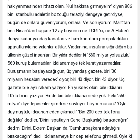
hak yenmesinden itirazı olan, ‘Kul hakkına girmeyelim’ diyen 806
bin İstanbullu adaletin bozduğu teraziyi dengeye getirdiyse,
bugün de onlara güveniyorum, onlara. Ve soruyorum: Mart’tan
beri Nisan’dan bugüne 12 ay boyunca ne TGRT’si, ne A Haber’i
dünya kadar yandaş kanalları ve tüm kanallara pompaladıkları
aparatlarıyla ne yalanlar attılar. Vicdanına, insafına sığındığım bu
ülkenin güzel insanları. Bir yıldır dediler ki ‘560 milyar yolsuzluk.’
560 kuruş bulamadılar, iddianameye tek kanıt yazamadılar.
Duruşmanın başlayacağı gün, üç yandaş gazete, biri ‘30
milyarın hesabını verecek’ diyor, biri 40 diyor, biri 43 diyor. Üç
gazete bile ayrı rakam yazıyor. En yüksek olanı bile iddianın
10’da birini yazıyor. Binde biri bile iddianamede yok. Peki ‘560
milyar’ diye tepinenler şimdi ne söylüyor biliyor musun? ‘Öyle
duymuştuk, iddianameden çıkmadı.’ ‘Bin 200 cep telefonu
dağıtıldı’ dediler, ‘Birini ispatlayın Genel Başkanlığı bırakacağım’
dedim. Birini. Ekrem Başkan da ‘Cumhurbaşkanı adaylığını
bırakacağım’ dedi. İddianameye bir cep telefonu girmedi. Öyle ki