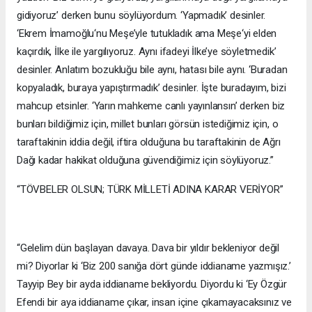
gidiyoruz’ derken bunu söylüyordum. ‘Yapmadık’ desinler.
‘Ekrem İmamoğlu‘nu Meşe’yle tutukladık ama Meşe‘yi elden
kaçırdık, İlke ile yargılıyoruz. Aynı ifadeyi İlke’ye söyletmedik’
desinler. Anlatım bozukluğu bile aynı, hatası bile aynı. ‘Buradan
kopyaladık, buraya yapıştırmadık’ desinler. İşte buradayım, bizi
mahcup etsinler. ‘Yarın mahkeme canlı yayınlansın’ derken biz
bunları bildiğimiz için, millet bunları görsün istediğimiz için, o
taraftakinin iddia değil, iftira olduğuna bu taraftakinin de Ağrı
Dağı kadar hakikat olduğuna güvendiğimiz için söylüyoruz.”
“TÖVBELER OLSUN; TÜRK MİLLETİ ADINA KARAR VERİYOR”
“Gelelim dün başlayan davaya. Dava bir yıldır bekleniyor değil
mi? Diyorlar ki ‘Biz 200 sanığa dört günde iddianame yazmışız.’
Tayyip Bey bir ayda iddianame bekliyordu. Diyordu ki ‘Ey Özgür
Efendi bir aya iddianame çıkar, insan içine çıkamayacaksınız ve