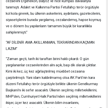
cezaevini Ergenekon, Balyoz ve nice kumpas davalarıyla
tanımıştı. Adalet ve Kalkınma Partisi Fetullahçı terör örgütüyle
kol kola girerek, bu ülkenin askerlerini, aydınlarını, gazetecilerini,
siyasetçilerini burada yargılamış, cezalandırmış, hapse koymuş
ve o dönem bu yapılanların tamamını büyük bir kararlılıkla
sahiplenmişti.”
“AF DİLENİR AMA AKILLANMAN, TEKRARINDAN KAÇMAN
LAZIM”
“Zaman geçti, tarih iki taraftan birini haklı çıkardı. O gün
yargılananlar cezaevlerinden alnı açık, başı dik olarak çıktılar.
Kimi iki kez, üç kez ağırlaştırılmış müebbet cezasına
çarptırılmıştı. Yani idam kaldırılmamış olsa AK Parti’nin kara
düzeni Fetullahçı terör örgütüyle birlikte ülkenin Genelkurmay
Başkanı’nı iki sefer asacaktı. Ülkenin seçilmiş milletvekillerini;
MHP’den, Cumhuriyet Halk Partisi’nden seçilmiş milletvekillerini
ikişer, üçer kez asacaktı. Ülkenin bilim insanlarını,