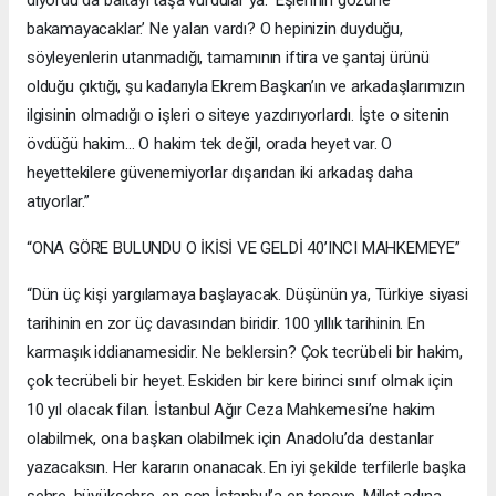
bakamayacaklar.’ Ne yalan vardı? O hepinizin duyduğu,
söyleyenlerin utanmadığı, tamamının iftira ve şantaj ürünü
olduğu çıktığı, şu kadarıyla Ekrem Başkan’ın ve arkadaşlarımızın
ilgisinin olmadığı o işleri o siteye yazdırıyorlardı. İşte o sitenin
övdüğü hakim… O hakim tek değil, orada heyet var. O
heyettekilere güvenemiyorlar dışarıdan iki arkadaş daha
atıyorlar.”
“ONA GÖRE BULUNDU O İKİSİ VE GELDİ 40’INCI MAHKEMEYE”
“Dün üç kişi yargılamaya başlayacak. Düşünün ya, Türkiye siyasi
tarihinin en zor üç davasından biridir. 100 yıllık tarihinin. En
karmaşık iddianamesidir. Ne beklersin? Çok tecrübeli bir hakim,
çok tecrübeli bir heyet. Eskiden bir kere birinci sınıf olmak için
10 yıl olacak filan. İstanbul Ağır Ceza Mahkemesi’ne hakim
olabilmek, ona başkan olabilmek için Anadolu’da destanlar
yazacaksın. Her kararın onanacak. En iyi şekilde terfilerle başka
şehre, büyükşehre, en son İstanbul’a en tepeye. Millet adına