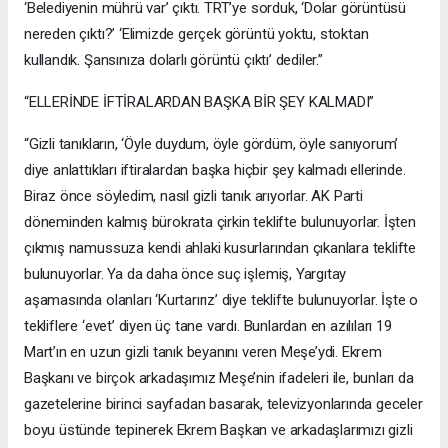
‘Belediyenin mührü var’ çıktı. TRT’ye sorduk, ‘Dolar görüntüsü
nereden çıktı?’ ‘Elimizde gerçek görüntü yoktu, stoktan
kullandık. Şansınıza dolarlı görüntü çıktı’ dediler.”
“ELLERİNDE İFTİRALARDAN BAŞKA BİR ŞEY KALMADI”
“Gizli tanıkların, ‘Öyle duydum, öyle gördüm, öyle sanıyorum’
diye anlattıkları iftiralardan başka hiçbir şey kalmadı ellerinde.
Biraz önce söyledim, nasıl gizli tanık arıyorlar. AK Parti
döneminden kalmış bürokrata çirkin teklifte bulunuyorlar. İşten
çıkmış namussuza kendi ahlaki kusurlarından çıkanlara teklifte
bulunuyorlar. Ya da daha önce suç işlemiş, Yargıtay
aşamasında olanları ‘Kurtarırız’ diye teklifte bulunuyorlar. İşte o
tekliflere ‘evet’ diyen üç tane vardı. Bunlardan en azılıları 19
Mart’ın en uzun gizli tanık beyanını veren Meşe’ydi. Ekrem
Başkanı ve birçok arkadaşımız Meşe’nin ifadeleri ile, bunları da
gazetelerine birinci sayfadan basarak, televizyonlarında geceler
boyu üstünde tepinerek Ekrem Başkan ve arkadaşlarımızı gizli