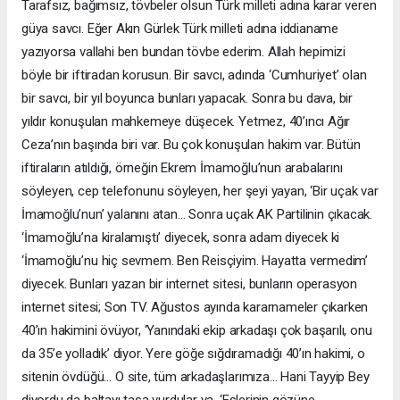
Tarafsız, bağımsız, tövbeler olsun Türk milleti adına karar veren
güya savcı. Eğer Akın Gürlek Türk milleti adına iddianame
yazıyorsa vallahi ben bundan tövbe ederim. Allah hepimizi
böyle bir iftiradan korusun. Bir savcı, adında ‘Cumhuriyet’ olan
bir savcı, bir yıl boyunca bunları yapacak. Sonra bu dava, bir
yıldır konuşulan mahkemeye düşecek. Yetmez, 40’ıncı Ağır
Ceza’nın başında biri var. Bu çok konuşulan hakim var. Bütün
iftiraların atıldığı, örneğin Ekrem İmamoğlu’nun arabalarını
söyleyen, cep telefonunu söyleyen, her şeyi yayan, ‘Bir uçak var
İmamoğlu’nun’ yalanını atan… Sonra uçak AK Partilinin çıkacak.
‘İmamoğlu’na kiralamıştı’ diyecek, sonra adam diyecek ki
‘İmamoğlu’nu hiç sevmem. Ben Reisçiyim. Hayatta vermedim’
diyecek. Bunları yazan bir internet sitesi, bunların operasyon
internet sitesi; Son TV. Ağustos ayında kararnameler çıkarken
40’ın hakimini övüyor, ‘Yanındaki ekip arkadaşı çok başarılı, onu
da 35’e yolladık’ diyor. Yere göğe sığdıramadığı 40’ın hakimi, o
sitenin övdüğü… O site, tüm arkadaşlarımıza… Hani Tayyip Bey
diyordu da baltayı taşa vurdular ya. ‘Eşlerinin gözüne