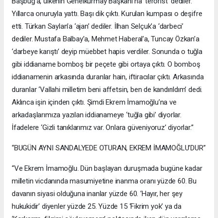
Başbuğ’a, ülkenin Genelkurmay Başkanı’na ‘terörist’ dediler.
Yıllarca onuruyla yattı. Başı dik çıktı. Kurulan kumpası o deşifre
etti. Türkan Saylan’a ‘ajan’ dediler. İlhan Selçuk’a ‘darbeci’
dediler. Mustafa Balbay’a, Mehmet Haberal’a, Tuncay Özkan’a
‘darbeye karıştı’ deyip müebbet hapis verdiler. Sonunda o tuğla
gibi iddianame bomboş bir peçete gibi ortaya çıktı. O bomboş
iddianamenin arkasında duranlar hain, iftiracılar çıktı. Arkasında
duranlar ‘Vallahi milletim beni affetsin, ben de kandırıldım’ dedi.
Aklınca işin içinden çıktı. Şimdi Ekrem İmamoğlu’na ve
arkadaşlarımıza yazılan iddianameye ‘tuğla gibi’ diyorlar.
İfadelere ‘Gizli tanıklarımız var. Onlara güveniyoruz’ diyorlar.”
“BUGÜN AYNI SANDALYEDE OTURAN, EKREM İMAMOĞLU’DUR”
“Ve Ekrem İmamoğlu. Dün başlayan duruşmada bugüne kadar
milletin vicdanında masumiyetine inanma oranı yüzde 60. Bu
davanın siyasi olduğuna inanlar yüzde 60. ‘Hayır, her şey
hukukidir’ diyenler yüzde 25. Yüzde 15 ‘Fikrim yok’ ya da