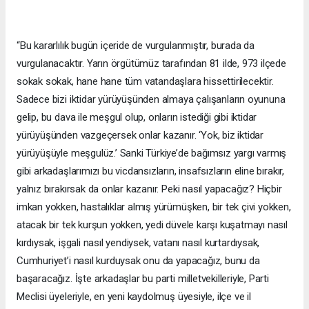
“Bu kararlılık bugün içeride de vurgulanmıştır, burada da
vurgulanacaktır. Yarın örgütümüz tarafından 81 ilde, 973 ilçede
sokak sokak, hane hane tüm vatandaşlara hissettirilecektir.
Sadece bizi iktidar yürüyüşünden almaya çalışanların oyununa
gelip, bu dava ile meşgul olup, onların istediği gibi iktidar
yürüyüşünden vazgeçersek onlar kazanır. ‘Yok, biz iktidar
yürüyüşüyle meşgulüz.’ Sanki Türkiye’de bağımsız yargı varmış
gibi arkadaşlarımızı bu vicdansızların, insafsızların eline bırakır,
yalnız bırakırsak da onlar kazanır. Peki nasıl yapacağız? Hiçbir
imkan yokken, hastalıklar almış yürümüşken, bir tek çivi yokken,
atacak bir tek kurşun yokken, yedi düvele karşı kuşatmayı nasıl
kırdıysak, işgali nasıl yendiysek, vatanı nasıl kurtardıysak,
Cumhuriyet’i nasıl kurduysak onu da yapacağız, bunu da
başaracağız. İşte arkadaşlar bu parti milletvekilleriyle, Parti
Meclisi üyeleriyle, en yeni kaydolmuş üyesiyle, ilçe ve il