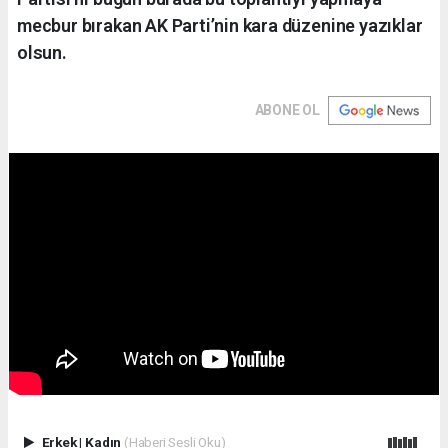
mecbur bırakan AK Parti’nin kara düzenine yazıklar
olsun.
ABONE OL
Erkek
|
Kadın
(Haberi Sesli Oku)