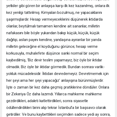
yetkiler gibi gören bir anlayışa karşı ilk kez kazanılmış, onlara ilk
kez yenilgi tattırılmış. Kimyaları bozulmuş, ne yapacaklarını
şaşırmışlardır. Hesap vermeyeceklerini düşünerek iktidarda
olanlar, beytülmalı tamamen kendine ait sananlar, milletin
nafakasını bile böyle yukarıdan bakıp küçük, küçük, küçük
dağıtıp; aslan payını kendine, yandaşına ayıranlar bir yanda
milletin geleceğine el koyduğunu görünce; hesap verme
korkusuyla, muhalefete düşünce sanki normal bir seçim
kaybedilmiş, ‘Biz devir teslim yapamayız, biz öyle bir iktidar
olmadık. Biz öyle bir iktidar görmedik. Bundan sonrası varlık-
yokluk mücadelesidir. İktidarı devredemeyiz. Devretmemek için
her şeyi ama her şeyi yapacağız’ anlayışına bürünmüşlerdir.
İşte o zaman bir kez daha geçmiş pratiklerine döndüler. Onlara
bir Zekeriya Öz daha lazımdı. Yıllarca mahkeme mahkeme
gezdirdikleri, adaleti katlettirdikleri, sonra siyasetle
ödüllendirdikleri birini alıp tekrar İstanbul’a bir başsavcı olarak
getirdiler. Ve bunu kaybettikleri seçimden sadece yedi ay sonra,