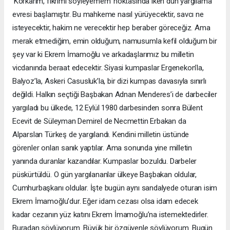
‘Korkarım, fikrimi söyleyemem’ noktasında iken dün yargılama
evresi başlamıştır. Bu mahkeme nasıl yürüyecektir, savcı ne
isteyecektir, hakim ne verecektir hep beraber göreceğiz. Ama
merak etmediğim, emin olduğum, namusumla kefil olduğum bir
şey var ki Ekrem İmamoğlu ve arkadaşlarımız bu milletin
vicdanında beraat edecektir. Siyasi kumpaslar Ergenekon’la,
Balyoz’la, Askeri Casusluk’la, bir dizi kumpas davasıyla sınırlı
değildi. Halkın seçtiği Başbakan Adnan Menderes’i de darbeciler
yargıladı bu ülkede, 12 Eylül 1980 darbesinden sonra Bülent
Ecevit de Süleyman Demirel de Necmettin Erbakan da
Alparslan Türkeş de yargılandı. Kendini milletin üstünde
görenler onları sanık yaptılar. Ama sonunda yine milletin
yanında duranlar kazandılar. Kumpaslar bozuldu. Darbeler
püskürtüldü. O gün yargılananlar ülkeye Başbakan oldular,
Cumhurbaşkanı oldular. İşte bugün aynı sandalyede oturan isim
Ekrem İmamoğlu’dur. Eğer idam cezası olsa idam edecek
kadar cezanın yüz katını Ekrem İmamoğlu’na istemektedirler.
Buradan söylüyorum. Büyük bir özgüvenle söylüyorum. Bugün