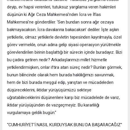
deyip, ev hapsi verenleri, tutuksuz yargılama veren hakimleri
düşünün ki Ağır Ceza Mahkemesi’nden İcra ve İflas
Mahkemesi’ne gönderdiler. ‘Sen bundan sonra ağır cezaya
bakmayacaksın. İcra davalarına bakacaksın’ dediler. İşte aşkın
yetkilerle, olmaz yetkilerle devletin tepesinden kayrılmayla, özel
görev vermekle, onun adına gelip siyasi operasyon yürütmekle
görevlendirilen birinin başlattığı bir sürecin içinde buradayız. Bizi
bu çadıra getiren nedir? Arkadaşlarımızı millet hizmetle
yetkilendirmişken, onlar iftira atan süreç nedir? Bunları görmek,
bunun bilincinde olarak hem burada haklılığımızı savunmak,
hem de bizi burada meşgul edip, yarıştan ve mücadeleden
düşüreceklerini, iktidar yürüyüşümüzü sekteye
uğratabileceklerini düşünenlere karşı biz mücadelede de varız,
iktidar yürüyüşünden de vazgeçmeyiz. Bu kararlılığı
vurgulamaya geldik bugün.”
“CUMHURİYET’İ NASIL KURDUYSAK BUNU DA BAŞARACAĞIZ”