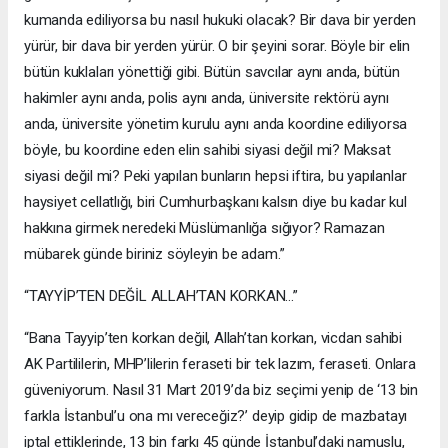
kumanda ediliyorsa bu nasıl hukuki olacak? Bir dava bir yerden
yürür, bir dava bir yerden yürür. O bir şeyini sorar. Böyle bir elin
bütün kuklaları yönettiği gibi. Bütün savcılar aynı anda, bütün
hakimler aynı anda, polis aynı anda, üniversite rektörü aynı
anda, üniversite yönetim kurulu aynı anda koordine ediliyorsa
böyle, bu koordine eden elin sahibi siyasi değil mi? Maksat
siyasi değil mi? Peki yapılan bunların hepsi iftira, bu yapılanlar
haysiyet cellatlığı, biri Cumhurbaşkanı kalsın diye bu kadar kul
hakkına girmek neredeki Müslümanlığa sığıyor? Ramazan
mübarek günde biriniz söyleyin be adam.”
“TAYYİP’TEN DEĞİL ALLAH’TAN KORKAN…”
“Bana Tayyip’ten korkan değil, Allah’tan korkan, vicdan sahibi
AK Partililerin, MHP’lilerin feraseti bir tek lazım, feraseti. Onlara
güveniyorum. Nasıl 31 Mart 2019’da biz seçimi yenip de ‘13 bin
farkla İstanbul’u ona mı vereceğiz?’ deyip gidip de mazbatayı
iptal ettiklerinde, 13 bin farkı 45 günde İstanbul’daki namuslu,