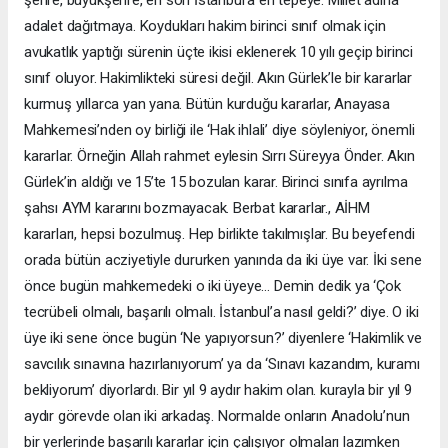
adalet dağıtmaya. Koydukları hakim birinci sınıf olmak için
avukatlık yaptığı sürenin üçte ikisi eklenerek 10 yılı geçip birinci
sınıf oluyor. Hakimlikteki süresi değil. Akın Gürlek’le bir kararlar
kurmuş yıllarca yan yana. Bütün kurduğu kararlar, Anayasa
Mahkemesi’nden oy birliği ile ‘Hak ihlali’ diye söyleniyor, önemli
kararlar. Örneğin Allah rahmet eylesin Sırrı Süreyya Önder. Akın
Gürlek’in aldığı ve 15’te 15 bozulan karar. Birinci sınıfa ayrılma
şahsı AYM kararını bozmayacak. Berbat kararlar., AİHM
kararları, hepsi bozulmuş. Hep birlikte takılmışlar. Bu beyefendi
orada bütün acziyetiyle dururken yanında da iki üye var. İki sene
önce bugün mahkemedeki o iki üyeye… Demin dedik ya ‘Çok
tecrübeli olmalı, başarılı olmalı. İstanbul’a nasıl geldi?’ diye. O iki
üye iki sene önce bugün ‘Ne yapıyorsun?’ diyenlere ‘Hakimlik ve
savcılık sınavına hazırlanıyorum’ ya da ‘Sınavı kazandım, kuramı
bekliyorum’ diyorlardı. Bir yıl 9 aydır hakim olan. kurayla bir yıl 9
aydır görevde olan iki arkadaş. Normalde onların Anadolu’nun
bir yerlerinde başarılı kararlar için çalışıyor olmaları lazımken