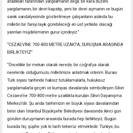
atadıkları tarafından yargılamanın değil; bir kara düzeni
yargılamanın, bir devri kapatıp, yeni bir devri açmanın ve bugün
sanık sandalyesinde gösterilmeye çalışanların aslında bu
milletin bir faniyi layık görebileceği en üst yetkide olacağı
yarınları müjdelemenin gurur içindeyiz.”
“CEZAEVİNE 700-800 METRE UZAKTA, DURUŞMA ARASINDA
BİRLİKTEYİZ”
“Öncelikle bir mekan olarak nerede, bir coğrafya olarak
nerelerde olduğumuzu milletimize anlatmak isterim. Burası
Türk siyasi tarihinde haksız tutuklamalarla, hukuksuz
yargılamalarla geçen ve kumpas davalarıyla sembolleşen Silivri
Cezaevi’ne 700-800 metre uzaklıkta kurulan Silivri Dayanışma
Merkezi’dir. Şu anda tarihimizin en büyük siyasi davalarından
birisi olan İstanbul Büyükşehir Belediyesi davasında ikinci gün
görülen duruşmanın arasında burada hep birlikteyiz. Bugün
burada hiç şüphe yok ki tarih tekerrür etmektedir. Türkiye, bu