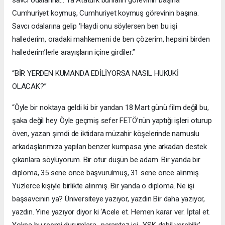
Cumhuriyet koymuş, Cumhuriyet koymuş görevinin başına.
Savcı odalarına gelip ‘Haydi onu söylersen ben bu işi
hallederim, oradaki mahkemeni de ben çözerim, hepsini birden
hallederim’lerle arayışların içine girdiler.”
“BİR YERDEN KUMANDA EDİLİYORSA NASIL HUKUKİ
OLACAK?”
“Öyle bir noktaya geldi ki bir yandan 18 Mart günü film değil bu,
şaka değil hey. Öyle geçmiş sefer FETÖ’nün yaptığı işleri oturup
öven, yazan şimdi de iktidara müzahir köşelerinde namuslu
arkadaşlarımıza yapılan benzer kumpasa yine arkadan destek
çıkanlara söylüyorum. Bir otur düşün be adam. Bir yanda bir
diploma, 35 sene önce başvurulmuş, 31 sene önce alınmış.
Yüzlerce kişiyle birlikte alınmış. Bir yanda o diploma. Ne işi
başsavcının ya? Üniversiteye yazıyor, yazdın Bir daha yazıyor,
yazdın. Yine yazıyor diyor ki ‘Acele et. Hemen karar ver. İptal et.
Yoksa bu resmi durumlara -parantez içi- YSK dahil verebilir.’