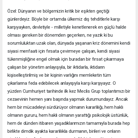
Özel: Dünyanın ve bölgemizin kritik bir eşikten geçtiği
günlerdeyiz. Böyle bir ortamda ülkemiz dış tehditlerle karşı
karşıyayken, devletiyle - milletiyle kenetlenerek en güçlü halde
olması gereken bir dönemden geçerken, ne yazık ki bu
sorumluluktan uzak olan, dünyada yaşanan kriz dönemini kendi
siyasi menfaati için fırsata çevirmeye çalışan, kendi siyasi
tükenmişliğine engel olmak için buradan bir fırsat çıkarmaya
çalışan bir yönetim anlayışıyla, bir iktidarla, iktidarın
kişiselleştirilmiş ve bir kişinin varlığını memleketin tüm
çıkarlarına feda edebilecek anlayışıyla karşı karşıyayız. O
yüzden Cumhuriyet tarihinde ilk kez Meclis Grup toplantımızı bir
cezaevinin hemen yanı başında yapmak durumundayız. Ancak
hem bir mücadeleyi sürdürüyor olmanın kararlılığı, hem haklı
olmanın gururu, hem haklı olmanın yarattığı psikolojik üstünlük,
hem de dünden itibaren yaşadıklarımızın tamamıyla burada hep
birlikte dimdik ayakta kararlılıkla durmanın, birileri ve onların