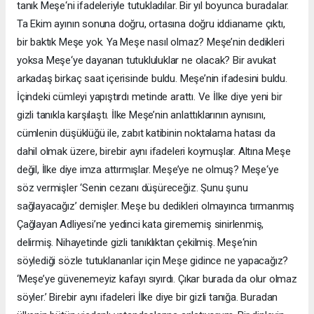
tanık Meşe‘ni ifadeleriyle tutukladılar. Bir yıl boyunca buradalar.
Ta Ekim ayının sonuna doğru, ortasına doğru iddianame çıktı,
bir baktık Meşe yok. Ya Meşe nasıl olmaz? Meşe’nin dedikleri
yoksa Meşe‘ye dayanan tutukluluklar ne olacak? Bir avukat
arkadaş birkaç saat içerisinde buldu. Meşe’nin ifadesini buldu.
İçindeki cümleyi yapıştırdı metinde arattı. Ve İlke diye yeni bir
gizli tanıkla karşılaştı. İlke Meşe’nin anlattıklarının aynısını,
cümlenin düşüklüğü ile, zabıt katibinin noktalama hatası da
dahil olmak üzere, birebir aynı ifadeleri koymuşlar. Altına Meşe
değil, İlke diye imza attırmışlar. Meşe’ye ne olmuş? Meşe‘ye
söz vermişler ‘Senin cezanı düşüreceğiz. Şunu şunu
sağlayacağız’ demişler. Meşe bu dedikleri olmayınca tırmanmış
Çağlayan Adliyesi’ne yedinci kata girememiş sinirlenmiş,
delirmiş. Nihayetinde gizli tanıklıktan çekilmiş. Meşe‘nin
söylediği sözle tutuklananlar için Meşe gidince ne yapacağız?
‘Meşe’ye güvenemeyiz kafayı sıyırdı. Çıkar burada da olur olmaz
söyler.’ Birebir aynı ifadeleri İlke diye bir gizli tanığa. Buradan