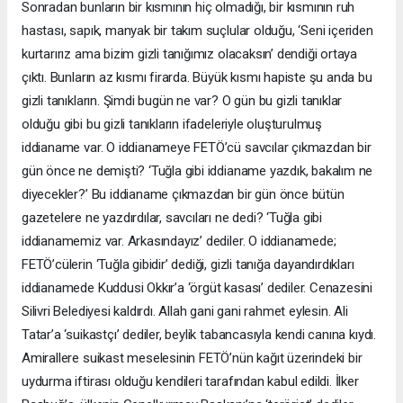
Sonradan bunların bir kısmının hiç olmadığı, bir kısmının ruh
hastası, sapık, manyak bir takım suçlular olduğu, ‘Seni içeriden
kurtarırız ama bizim gizli tanığımız olacaksın’ dendiği ortaya
çıktı. Bunların az kısmı firarda. Büyük kısmı hapiste şu anda bu
gizli tanıkların. Şimdi bugün ne var? O gün bu gizli tanıklar
olduğu gibi bu gizli tanıkların ifadeleriyle oluşturulmuş
iddianame var. O iddianameye FETÖ’cü savcılar çıkmazdan bir
gün önce ne demişti? ‘Tuğla gibi iddianame yazdık, bakalım ne
diyecekler?’ Bu iddianame çıkmazdan bir gün önce bütün
gazetelere ne yazdırdılar, savcıları ne dedi? ‘Tuğla gibi
iddianamemiz var. Arkasındayız’ dediler. O iddianamede;
FETÖ’cülerin ‘Tuğla gibidir’ dediği, gizli tanığa dayandırdıkları
iddianamede Kuddusi Okkır’a ‘örgüt kasası’ dediler. Cenazesini
Silivri Belediyesi kaldırdı. Allah gani gani rahmet eylesin. Ali
Tatar’a ‘suikastçı’ dediler, beylik tabancasıyla kendi canına kıydı.
Amirallere suikast meselesinin FETÖ’nün kağıt üzerindeki bir
uydurma iftirası olduğu kendileri tarafından kabul edildi. İlker