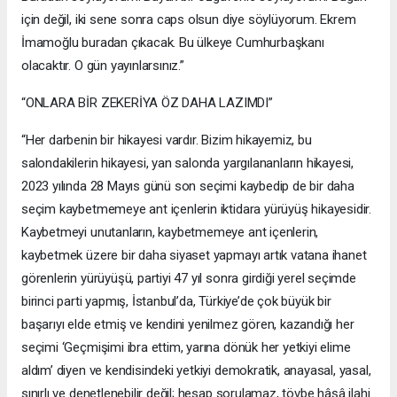
için değil, iki sene sonra caps olsun diye söylüyorum. Ekrem
İmamoğlu buradan çıkacak. Bu ülkeye Cumhurbaşkanı
olacaktır. O gün yayınlarsınız.”
“ONLARA BİR ZEKERİYA ÖZ DAHA LAZIMDI”
“Her darbenin bir hikayesi vardır. Bizim hikayemiz, bu
salondakilerin hikayesi, yan salonda yargılananların hikayesi,
2023 yılında 28 Mayıs günü son seçimi kaybedip de bir daha
seçim kaybetmemeye ant içenlerin iktidara yürüyüş hikayesidir.
Kaybetmeyi unutanların, kaybetmemeye ant içenlerin,
kaybetmek üzere bir daha siyaset yapmayı artık vatana ihanet
görenlerin yürüyüşü, partiyi 47 yıl sonra girdiği yerel seçimde
birinci parti yapmış, İstanbul’da, Türkiye’de çok büyük bir
başarıyı elde etmiş ve kendini yenilmez gören, kazandığı her
seçimi ‘Geçmişimi ibra ettim, yarına dönük her yetkiyi elime
aldım’ diyen ve kendisindeki yetkiyi demokratik, anayasal, yasal,
sınırlı ve denetlenebilir değil; hesap sorulamaz, tövbe hâşâ ilahi