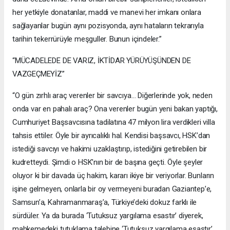
her yetkiyle donatanlar, maddi ve manevi her imkanı onlara
sağlayanlar bugün aynı pozisyonda, aynı hataların tekrarıyla
tarihin tekerrürüyle meşguller. Bunun içindeler.”
“MÜCADELEDE DE VARIZ, İKTİDAR YÜRÜYÜŞÜNDEN DE
VAZGEÇMEYİZ”
“O gün zırhlı araç verenler bir savcıya… Diğerlerinde yok, neden
onda var en pahalı araç? Ona verenler bugün yeni bakan yaptığı,
Cumhuriyet Başsavcısına tadilatına 47 milyon lira verdikleri villa
tahsis ettiler. Öyle bir ayrıcalıklı hal. Kendisi başsavcı, HSK’dan
istediği savcıyı ve hakimi uzaklaştırıp, istediğini getirebilen bir
kudretteydi. Şimdi o HSK’nın bir de başına geçti. Öyle şeyler
oluyor ki bir davada üç hakim, kararı ikiye bir veriyorlar. Bunların
işine gelmeyen, onlarla bir oy vermeyeni buradan Gaziantep’e,
Samsun’a, Kahramanmaraş’a, Türkiye’deki dokuz farklı ile
sürdüler. Ya da burada ‘Tutuksuz yargılama esastır’ diyerek,
mahkemedeki tutuklama talebine ‘Tutuksuz yargılama esastır’