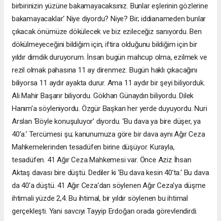
birbirinizin yüzüne bakamayacaksınız. Bunlar eşlerinin gözlerine
bakamayacaklar.’ Niye diyordu? Niye? Bir; iddianameden bunlar
çıkacak önümüze dökülecek ve biz ezileceğiz sanıyordu. Ben
dökülmeyeceğini bildiğim için, iftira olduğunu bildiğim için bir
yıldır dimdik duruyorum. İnsan bugün mahcup olma, ezilmek ve
rezil olmak pahasına 11 ay direnmez. Bugün haklı çıkacağını
biliyorsa 11 aydır ayakta durur. Ama 11 aydır bir şeyi biliyorduk.
Ali Mahir Başarır biliyordu. Gökhan Günaydın biliyordu. Dilek
Hanım’a söyleniyordu. Özgür Başkan her yerde duyuyordu. Nuri
Arslan ‘Böyle konuşuluyor’ diyordu. ‘Bu dava ya bire düşer, ya
40’a.’ Tercümesi şu; kanunumuza göre bir dava aynı Ağır Ceza
Mahkemelerinden tesadüfen birine düşüyor. Kurayla,
tesadüfen. 41 Ağır Ceza Mahkemesi var. Önce Aziz İhsan
Aktaş davası bire düştü. Dediler ki ‘Bu dava kesin 40’ta.’ Bu dava
da 40’a düştü. 41 Ağır Ceza’dan söylenen Ağır Ceza’ya düşme
ihtimali yüzde 2,4. Bu ihtimal, bir yıldır söylenen bu ihtimal
gerçekleşti. Yani savcıyı Tayyip Erdoğan orada görevlendirdi.