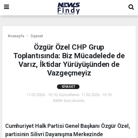
,
,
,
Anasayfa
Siyaset
Özgür Özel CHP Grup
Toplantısında: Biz Mücadelede de
Varız, İktidar Yürüyüşünden de
Vazgeçmeyiz
SIYASET
11.03.2026 - 10:10, Güncelleme: 11.03.2026 - 10:10
4903+ kez okundu.
Cumhuriyet Halk Partisi Genel Başkanı Özgür Özel,
partisinin Silivri Dayanışma Merkezinde