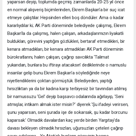
yaparsan deyip, toplumda geçmiş zamanlarda 20-25 yıl önce
en normal alışveriş biçimlerinden, Ekrem Başkan’a bir suç icat
etmeye çalıştılar. Hepsinden elleri boş döndüler. Ama o kadar
kararlıydılar ki; AK Parti döneminde belediyede çalışmış, Ekrem
Başkan’la da çalışmış, halen çalışan, arkadaşlarımızın liyakatli
buldukları, görevini yaptığını gözlükleri, bertaraf etmedikleri, bir
kenara atmadıkları, bir kenara atmadıkları AK Parti döneminin
bürokratlarını, halen çalışan, çağırıp savcılıkta ‘Talimat
yukarıdan, bunlara bu iftirayı atacaksın’ dediklerinde o namuslu
insanlar gelip bunu Ekrem Başkan’a söylediğinde neye
niyetlendiklerini çoktan görmüştük. Belediyeden, yaptığı
hırsızlıktan ya da bir kadına karşı terbiyesiz bir tavrından atılmış
bir namussuzu ‘Gel’ deyip başsavcı odalarında ağırlayıp, ‘Seni
atmışlar, intikam almak ister misin?’ diyerek ‘Şu ifadeyi verirsen,
şunu yaparsan, seni şurada işe de sokarsak, şu kadar borcunu
kaparsak.’ Olmadık davalardan kaç yerde birden Yargıtay’da
davası bekleyen olmadık hırsızları, uğursuzları çeteleri çağırıp
savcı odalarına… Ya Atatürk bunların görevinin başına