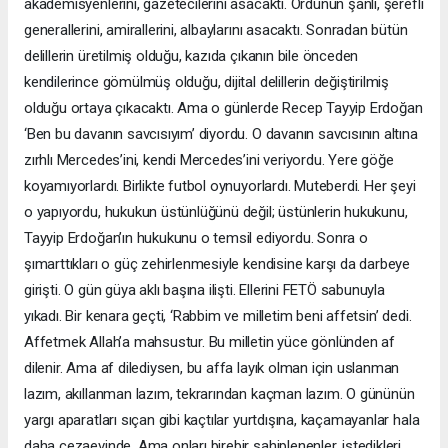
akademisyenlerini, gazetecilerini asacaktı. Ordunun şanlı, şerefli
generallerini, amirallerini, albaylarını asacaktı. Sonradan bütün
delillerin üretilmiş olduğu, kazıda çıkanın bile önceden
kendilerince gömülmüş olduğu, dijital delillerin değiştirilmiş
olduğu ortaya çıkacaktı. Ama o günlerde Recep Tayyip Erdoğan
‘Ben bu davanın savcısıyım’ diyordu. O davanın savcısının altına
zırhlı Mercedes’ini, kendi Mercedes’ini veriyordu. Yere göğe
koyamıyorlardı. Birlikte futbol oynuyorlardı. Muteberdi. Her şeyi
o yapıyordu, hukukun üstünlüğünü değil; üstünlerin hukukunu,
Tayyip Erdoğan’ın hukukunu o temsil ediyordu. Sonra o
şımarttıkları o güç zehirlenmesiyle kendisine karşı da darbeye
girişti. O gün güya aklı başına ilişti. Ellerini FETÖ sabunuyla
yıkadı. Bir kenara geçti, ‘Rabbim ve milletim beni affetsin’ dedi.
Affetmek Allah’a mahsustur. Bu milletin yüce gönlünden af
dilenir. Ama af dilediysen, bu affa layık olman için uslanman
lazım, akıllanman lazım, tekrarından kaçman lazım. O gününün
yargı aparatları sıçan gibi kaçtılar yurtdışına, kaçamayanlar hala
daha cezaevinde. Ama onları birebir sahiplenenler, istedikleri