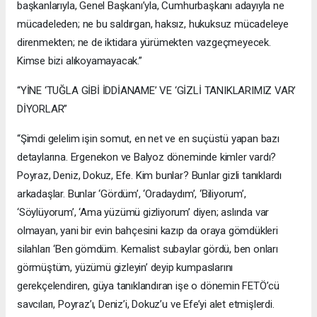
başkanlarıyla, Genel Başkanı’yla, Cumhurbaşkanı adayıyla ne
mücadeleden; ne bu saldırgan, haksız, hukuksuz mücadeleye
direnmekten; ne de iktidara yürümekten vazgeçmeyecek.
Kimse bizi alıkoyamayacak.”
“YİNE ‘TUĞLA GİBİ İDDİANAME’ VE ‘GİZLİ TANIKLARIMIZ VAR’
DİYORLAR”
“Şimdi gelelim işin somut, en net ve en suçüstü yapan bazı
detaylarına. Ergenekon ve Balyoz döneminde kimler vardı?
Poyraz, Deniz, Dokuz, Efe. Kim bunlar? Bunlar gizli tanıklardı
arkadaşlar. Bunlar ‘Gördüm’, ‘Oradaydım’, ‘Biliyorum’,
‘Söylüyorum’, ‘Ama yüzümü gizliyorum’ diyen; aslında var
olmayan, yani bir evin bahçesini kazıp da oraya gömdükleri
silahları ‘Ben gömdüm. Kemalist subaylar gördü, ben onları
görmüştüm, yüzümü gizleyin’ deyip kumpaslarını
gerekçelendiren, güya tanıklandıran işe o dönemin FETÖ’cü
savcıları, Poyraz’ı, Deniz’i, Dokuz’u ve Efe’yi alet etmişlerdi.