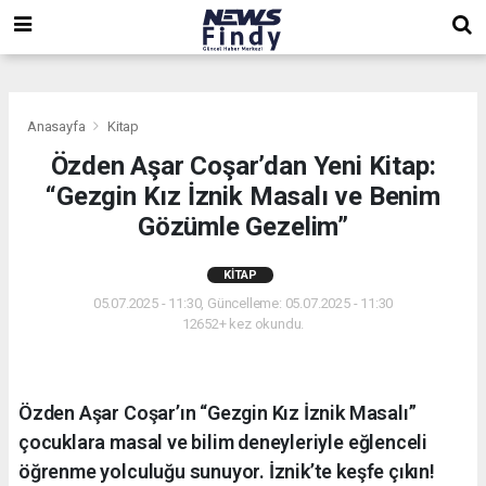
,
,
,
Anasayfa
Kitap
Özden Aşar Coşar’dan Yeni Kitap:
“Gezgin Kız İznik Masalı ve Benim
Gözümle Gezelim”
KITAP
05.07.2025 - 11:30, Güncelleme: 05.07.2025 - 11:30
12652+ kez okundu.
Özden Aşar Coşar’ın “Gezgin Kız İznik Masalı”
çocuklara masal ve bilim deneyleriyle eğlenceli
öğrenme yolculuğu sunuyor. İznik’te keşfe çıkın!