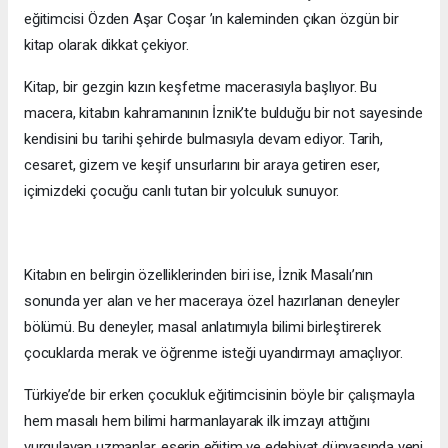
eğitimcisi Özden Aşar Coşar ’ın kaleminden çıkan özgün bir
kitap olarak dikkat çekiyor.
Kitap, bir gezgin kızın keşfetme macerasıyla başlıyor. Bu
macera, kitabın kahramanının İznik’te bulduğu bir not sayesinde
kendisini bu tarihi şehirde bulmasıyla devam ediyor. Tarih,
cesaret, gizem ve keşif unsurlarını bir araya getiren eser,
içimizdeki çocuğu canlı tutan bir yolculuk sunuyor.
Kitabın en belirgin özelliklerinden biri ise, İznik Masalı’nın
sonunda yer alan ve her maceraya özel hazırlanan deneyler
bölümü. Bu deneyler, masal anlatımıyla bilimi birleştirerek
çocuklarda merak ve öğrenme isteği uyandırmayı amaçlıyor.
Türkiye’de bir erken çocukluk eğitimcisinin böyle bir çalışmayla
hem masalı hem bilimi harmanlayarak ilk imzayı attığını
vurgulayan uzmanlar, eserin eğitim ve edebiyat dünyasında yeni