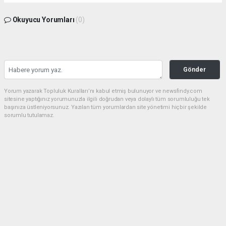
Okuyucu Yorumları
(0)
Gönder
Yorum yazarak Topluluk Kuralları’nı kabul etmiş bulunuyor ve newsfindy.com
sitesine yaptığınız yorumunuzla ilgili doğrudan veya dolaylı tüm sorumluluğu tek
başınıza üstleniyorsunuz. Yazılan tüm yorumlardan site yönetimi hiçbir şekilde
sorumlu tutulamaz.