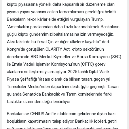
kripto piyasasına yönelik daha kapsamlı bir düzenleme olan
piyasa yapısı yasasını acilen tamamlaması gerektiğini belirtti.
Bankaların rekor kârlar elde ettiğini vurgulayan Trump,
“Amerikalılar paralarından daha fazla kazanabilmeli. Bankaların
güçlü kripto gündemimizi baltalamasına izin vermeyeceğiz.
Aksi takdirde bu fırsat Çin ve diğer ülkelere kayabilir” dedi.
Kongre’de görüşülen CLARITY Act, kripto sektörünün
denetiminde ABD Menkul Kıymetler ve Borsa Komisyonu (SEC)
ile Emtia Vadeli İşlemler Komisyonu’nun (CFTC) görev
alanlarını netleştirmeyi amaçlıyor. 2025 tarihli Dijital Varlık
Piyasa Şeffaflığı Yasası olarak da bilinen tasarı, geçen yıl
Temsilciler Meclisi’nden iki partinin desteğiyle geçmişti. Tasarı
şu anda Senato’da Bankacılık ve Tarım komitelerinde farklı
taslaklar üzerinden değerlendiriliyor.
Bankalar ise GENIUS Act’te stablecoin getirilerine ilişkin bazı
boşlukların kapatılmasını talep ediyor. Bankacılık lobileri, getiri
sağlayan stablecoin’lerin mevduatların bankacılık sisteminden