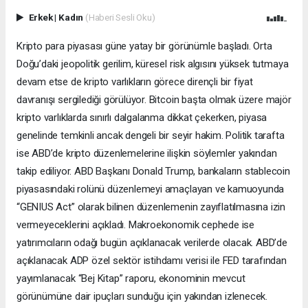
Erkek
|
Kadın
(Haberi Sesli Oku)
Kripto para piyasası güne yatay bir görünümle başladı. Orta
Doğu’daki jeopolitik gerilim, küresel risk algısını yüksek tutmaya
devam etse de kripto varlıkların görece dirençli bir fiyat
davranışı sergilediği görülüyor. Bitcoin başta olmak üzere majör
kripto varlıklarda sınırlı dalgalanma dikkat çekerken, piyasa
genelinde temkinli ancak dengeli bir seyir hakim. Politik tarafta
ise ABD’de kripto düzenlemelerine ilişkin söylemler yakından
takip ediliyor. ABD Başkanı Donald Trump, bankaların stablecoin
piyasasındaki rolünü düzenlemeyi amaçlayan ve kamuoyunda
“GENIUS Act” olarak bilinen düzenlemenin zayıflatılmasına izin
vermeyeceklerini açıkladı. Makroekonomik cephede ise
yatırımcıların odağı bugün açıklanacak verilerde olacak. ABD’de
açıklanacak ADP özel sektör istihdamı verisi ile FED tarafından
yayımlanacak “Bej Kitap” raporu, ekonominin mevcut
görünümüne dair ipuçları sunduğu için yakından izlenecek.