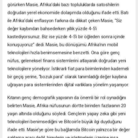
görürken Masie, Afrika’daki bazı topluluklarda satoshilerin
doğrudan yerel ekonomide dolaşımda olduğunu ifade etti. Batı
ile Afrika’daki enflasyon farkına da dikkat çeken Masie, “Siz
değer kaybından bahsederken yıllık yüzde 4-5’i
kastediyorsunuz. Biz ise yüzde 4-5’i bir öğleden sonra içinde
konuşuyoruz” dedi. Masie, bu dönüşümü Afrika’nın mobil
teknolojileri hızla benimsemesine benzetti. Ona göre genç
nüfus, geleneksel finans sistemlerini atlayarak doğrudan yeni
teknolojilere yöneliyor. İstikrarlı fiat para birimlerinden kademeli
bir geçiş yerine, “bozuk para” olarak tanımladığı değer kaybına
uğrayan para sistemlerinden dijital varlıklara yönelim yaşanıyor.
Kıtanın genç demografik yapısının da önemli bir rol oynadığını
belirten Masie, Afrika nüfusunun dörtte birinden fazlasının 20
yaşın altında olduğunu söyledi. Gençlerin yapay zeka gibi yeni
teknolojileri benimsediğini ve Bitcoin’e büyük ilgi duyduğunu
ifade etti. Masie’ye göre bu bağlamda Bitcoin yalnızca bir değer
saklama aracı değil, bireylerin ve işletmelerin üzerine inşa