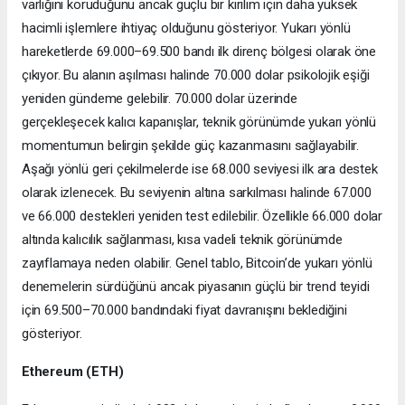
varlığını koruduğunu ancak güçlü bir kırılım için daha yüksek
hacimli işlemlere ihtiyaç olduğunu gösteriyor. Yukarı yönlü
hareketlerde 69.000–69.500 bandı ilk direnç bölgesi olarak öne
çıkıyor. Bu alanın aşılması halinde 70.000 dolar psikolojik eşiği
yeniden gündeme gelebilir. 70.000 dolar üzerinde
gerçekleşecek kalıcı kapanışlar, teknik görünümde yukarı yönlü
momentumun belirgin şekilde güç kazanmasını sağlayabilir.
Aşağı yönlü geri çekilmelerde ise 68.000 seviyesi ilk ara destek
olarak izlenecek. Bu seviyenin altına sarkılması halinde 67.000
ve 66.000 destekleri yeniden test edilebilir. Özellikle 66.000 dolar
altında kalıcılık sağlanması, kısa vadeli teknik görünümde
zayıflamaya neden olabilir. Genel tablo, Bitcoin’de yukarı yönlü
denemelerin sürdüğünü ancak piyasanın güçlü bir trend teyidi
için 69.500–70.000 bandındaki fiyat davranışını beklediğini
gösteriyor.
Ethereum (ETH)