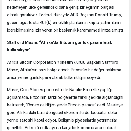
hedefleyen ülke genelindeki daha geniş bir eğilimin parçası
olarak görülüyor. Federal düzeyde ABD Başkanı Donald Trump,
geçen ağustosta 401(k) emeklilik planlarının kripto yatırımlarını
içerebilmesine izin veren bir başkanlık kararnamesi imzalamıştı.
Stafford Masie: “Afrika’da Bitcoin günlük para olarak
kullanılıyor”
Africa Bitcoin Corporation Yönetim Kurulu Başkanı Stafford
Masie, Afrika’nın bazı bölgelerinde Bitcoin’in bir değer saklama
aracı yerine günlük para olarak kullanıldığını söyledi.
Masie, Coin Stories podcast’inde Natalie Brunell’e yaptığı
açıklamada, Bitcoin’in farklı bölgelerde farklı şekilde algılandığını
belirterek, “Benim geldiğim yerde Bitcoin paradır” dedi. Masie’ye
göre Afrika’daki bazı döngüsel ekonomilerde tüccarlar dolar
yerine satoshi kabul ediyor. Gelişmiş piyasalarda yatırımcılar
genellikle Bitcoin’i enflasyona karşı bir korunma aracı olarak