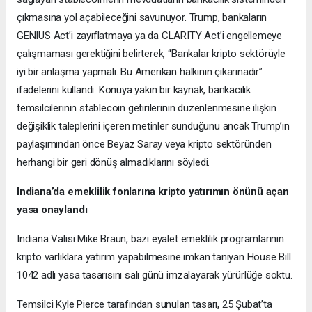
çıkmasına yol açabileceğini savunuyor. Trump, bankaların
GENIUS Act’i zayıflatmaya ya da CLARITY Act’i engellemeye
çalışmaması gerektiğini belirterek, “Bankalar kripto sektörüyle
iyi bir anlaşma yapmalı. Bu Amerikan halkının çıkarınadır”
ifadelerini kullandı. Konuya yakın bir kaynak, bankacılık
temsilcilerinin stablecoin getirilerinin düzenlenmesine ilişkin
değişiklik taleplerini içeren metinler sunduğunu ancak Trump’ın
paylaşımından önce Beyaz Saray veya kripto sektöründen
herhangi bir geri dönüş almadıklarını söyledi.
Indiana’da emeklilik fonlarına kripto yatırımın önünü açan
yasa onaylandı
Indiana Valisi Mike Braun, bazı eyalet emeklilik programlarının
kripto varlıklara yatırım yapabilmesine imkan tanıyan House Bill
1042 adlı yasa tasarısını salı günü imzalayarak yürürlüğe soktu.
Temsilci Kyle Pierce tarafından sunulan tasarı, 25 Şubat’ta