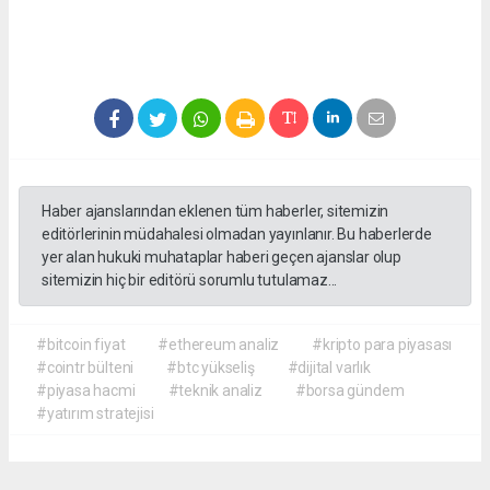
Haber ajanslarından eklenen tüm haberler, sitemizin
editörlerinin müdahalesi olmadan yayınlanır. Bu haberlerde
yer alan hukuki muhataplar haberi geçen ajanslar olup
sitemizin hiç bir editörü sorumlu tutulamaz...
#bitcoin fiyat
#ethereum analiz
#kripto para piyasası
#cointr bülteni
#btc yükseliş
#dijital varlık
#piyasa hacmi
#teknik analiz
#borsa gündem
#yatırım stratejisi