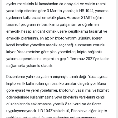
eyalet meclisinin iki kanadından da onay aldı ve valinin resmi
yasa takip sitesine göre 3 Mart’ta yasalaştı. HB 1042, yasama
üyelerinin katkı esaslı emeklilik planı, Hoosier START eğitim
tasarruf programı ile bazı kamu çalışanları ve öğretmen
emeklilik hesapları dahil olmak üzere çeşitli kamu tasarruf ve
emeklilik planlarının, en az bir kripto yatırım ürününü içeren
kendi kendine yönetilen aracılık seçeneği sunmasını zorunlu
kılıyor. Yasa metnine göre plan yöneticileri, kripto bağlantılı
yatırım seçeneklerine erişimi en geç 1 Temmuz 2027’ye kadar
sağlamakla yükümlü olacak.
Düzenleme yalnızca yatırım erişimiyle sınırlı değil. Yasa ayrıca
kripto varlık kullanıcıları için bazı korumalar da getiriyor. Buna
göre eyalet ve yerel yönetimler, kriptonun yasal mal ve hizmet
ödemelerinde kullanılmasına veya bireylerin varlıklarını kendi
cüzdanlarında saklamasına yönelik özel vergi ya da ücret
uygulayamayacak. HB 1042’nin kabulü, Bitcoin ve diğer kripto
varlıkların geleneksel finans sistemine entegrasyonunu