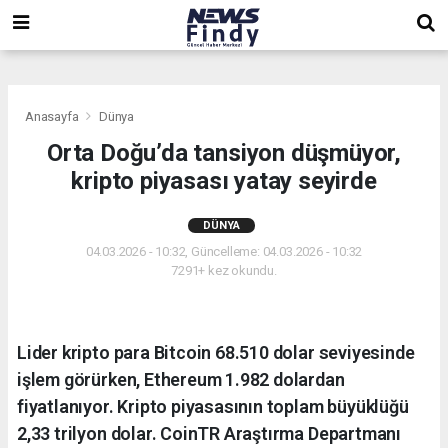
,
,
,
Anasayfa
Dünya
Orta Doğu’da tansiyon düşmüyor,
kripto piyasası yatay seyirde
DÜNYA
04.03.2026 - 10:32, Güncelleme: 04.03.2026 - 10:32
7291+ kez okundu.
Lider kripto para Bitcoin 68.510 dolar seviyesinde
işlem görürken, Ethereum 1.982 dolardan
fiyatlanıyor. Kripto piyasasının toplam büyüklüğü
2,33 trilyon dolar. CoinTR Araştırma Departmanı