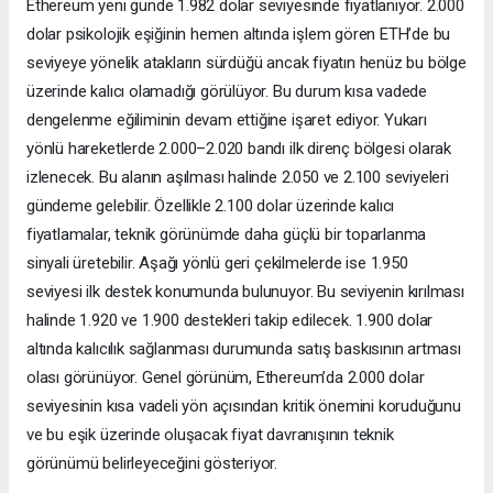
Ethereum yeni günde 1.982 dolar seviyesinde fiyatlanıyor. 2.000
dolar psikolojik eşiğinin hemen altında işlem gören ETH’de bu
seviyeye yönelik atakların sürdüğü ancak fiyatın henüz bu bölge
üzerinde kalıcı olamadığı görülüyor. Bu durum kısa vadede
dengelenme eğiliminin devam ettiğine işaret ediyor. Yukarı
yönlü hareketlerde 2.000–2.020 bandı ilk direnç bölgesi olarak
izlenecek. Bu alanın aşılması halinde 2.050 ve 2.100 seviyeleri
gündeme gelebilir. Özellikle 2.100 dolar üzerinde kalıcı
fiyatlamalar, teknik görünümde daha güçlü bir toparlanma
sinyali üretebilir. Aşağı yönlü geri çekilmelerde ise 1.950
seviyesi ilk destek konumunda bulunuyor. Bu seviyenin kırılması
halinde 1.920 ve 1.900 destekleri takip edilecek. 1.900 dolar
altında kalıcılık sağlanması durumunda satış baskısının artması
olası görünüyor. Genel görünüm, Ethereum’da 2.000 dolar
seviyesinin kısa vadeli yön açısından kritik önemini koruduğunu
ve bu eşik üzerinde oluşacak fiyat davranışının teknik
görünümü belirleyeceğini gösteriyor.