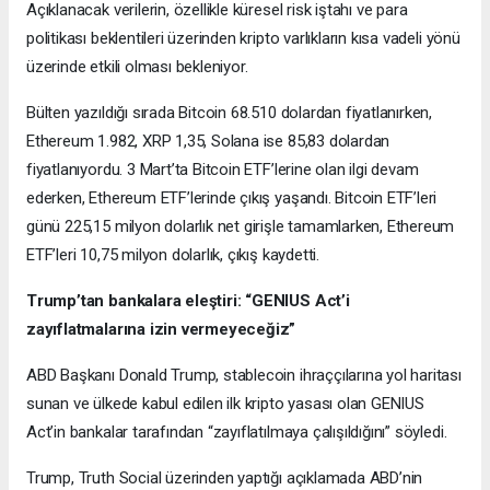
Açıklanacak verilerin, özellikle küresel risk iştahı ve para
politikası beklentileri üzerinden kripto varlıkların kısa vadeli yönü
üzerinde etkili olması bekleniyor.
Bülten yazıldığı sırada Bitcoin 68.510 dolardan fiyatlanırken,
Ethereum 1.982, XRP 1,35, Solana ise 85,83 dolardan
fiyatlanıyordu. 3 Mart’ta Bitcoin ETF’lerine olan ilgi devam
ederken, Ethereum ETF’lerinde çıkış yaşandı. Bitcoin ETF’leri
günü 225,15 milyon dolarlık net girişle tamamlarken, Ethereum
ETF’leri 10,75 milyon dolarlık, çıkış kaydetti.
Trump’tan bankalara eleştiri: “GENIUS Act’i
zayıflatmalarına izin vermeyeceğiz”
ABD Başkanı Donald Trump, stablecoin ihraççılarına yol haritası
sunan ve ülkede kabul edilen ilk kripto yasası olan GENIUS
Act’in bankalar tarafından “zayıflatılmaya çalışıldığını” söyledi.
Trump, Truth Social üzerinden yaptığı açıklamada ABD’nin