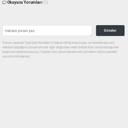
Okuyucu Yorumları
(0)
Gönder
Yorum yazarak Topluluk Kuralları’nı kabul etmiş bulunuyor ve newsfindy.com
sitesine yaptığınız yorumunuzla ilgili doğrudan veya dolaylı tüm sorumluluğu tek
başınıza üstleniyorsunuz. Yazılan tüm yorumlardan site yönetimi hiçbir şekilde
sorumlu tutulamaz.