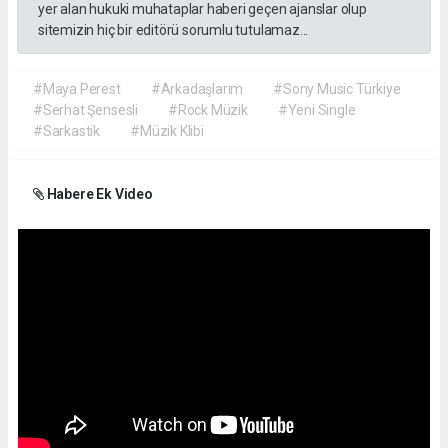
yer alan hukuki muhataplar haberi geçen ajanslar olup
sitemizin hiç bir editörü sorumlu tutulamaz...
#Maya Perest
#Arkadaşlarım
#Sony Music Türkiye
#Serhat Şensesli
#Rock Müzik
#Yeni Single
#Sarkastik
#Müzik Klibi
Habere Ek Video