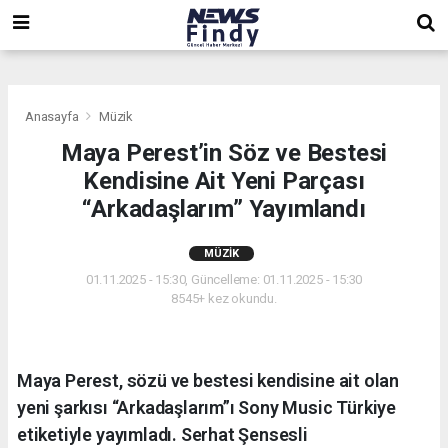
,
,
,
Anasayfa
Müzik
Maya Perest’in Söz ve Bestesi
Kendisine Ait Yeni Parçası
“Arkadaşlarım” Yayımlandı
MÜZIK
01.11.2025 - 15:30, Güncelleme: 01.11.2025 - 15:30
8545+ kez okundu.
Maya Perest, sözü ve bestesi kendisine ait olan
yeni şarkısı “Arkadaşlarım”ı Sony Music Türkiye
etiketiyle yayımladı. Serhat Şensesli