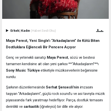
Erkek
|
Kadın
(Haberi Sesli Oku)
Maya Perest, Yeni Single’ı “Arkadaşlarım” ile Kötü Biten
Dostluklara Eğlenceli Bir Pencere Açıyor
Genç ve yetenekli sanatçı
Maya Perest
, sözü ve bestesi
tamamen kendisine ait olan yeni şarkısı **“Arkadaşlarım”**ı
Sony Music Türkiye
etiketiyle müzikseverlerin beğenisine
sundu.
Şarkının düzenlemesinde
Serhat Şensesli’nin
imzasını
taşıyan “Arkadaşlarım”, güçlü rock sound’u ve asi tavrıyla müzik
piyasasında fark yaratmayı hedefliyor. Parça, dostluk temasını
derinlikli ve
sarkastik
(iğneleyici) bir dille ele alıyor.