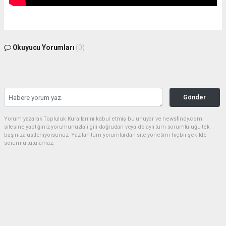
Okuyucu Yorumları
(0)
Gönder
Yorum yazarak Topluluk Kuralları’nı kabul etmiş bulunuyor ve newsfindy.com
sitesine yaptığınız yorumunuzla ilgili doğrudan veya dolaylı tüm sorumluluğu tek
başınıza üstleniyorsunuz. Yazılan tüm yorumlardan site yönetimi hiçbir şekilde
sorumlu tutulamaz.