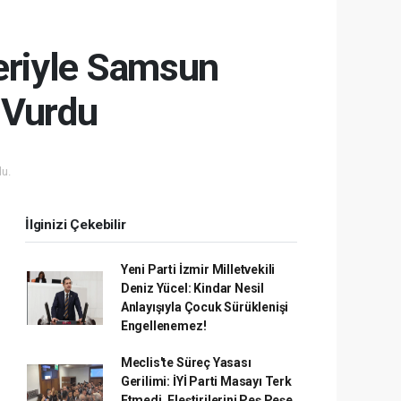
riyle Samsun
 Vurdu
u.
İlginizi Çekebilir
Yeni Parti İzmir Milletvekili
Deniz Yücel: Kindar Nesil
Anlayışıyla Çocuk Sürüklenişi
Engellenemez!
Meclis'te Süreç Yasası
Gerilimi: İYİ Parti Masayı Terk
Etmedi, Eleştirilerini Peş Peşe