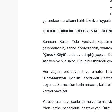
a
v
geleneksel sanatların farklı teknikleri uygulam
ÇOCUK ETKİNLİKLERİ FESTİVAL EĞLENC
Samsun, Kültür Yolu Festivali kapsamın
çalışmalarının, sahne gösterilerinin, tiyatro
“Çocuk Köyü”
ne de ev sahipliği yapıyor.
Atölyesi ve VR Balon Turu gibi etkinlikleri 
Her yaştan profesyonel ve amatör fotoğ
“FotoMaraton Çocuk”
etkinlikleri Saath
boyunca Samsun’un tarihi mirasını, kültürel ze
kareler yakaladı.
Yaratıcı drama ve canlandırma yöntemleriyle 
ifade etme becerilerini destekleyen
“Küt