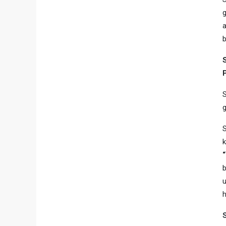
a
b
S
g
b
u
h