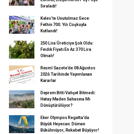
Sıraladı!
Keles’te Unutulmaz Gece:
Fethin 700. Yılı Coşkuyla
Kutlandı!
250 Lira Üreticiye Şok Oldu:
Fındık Fiyatı En Az 370 Lira
Olmalı!
Resmî Gazete’de 08 Ağustos
2026 Tarihinde Yayımlanan
Kararlar
Deprem Bitti Vahşet Bitmedi:
Hatay Maden Sahasına Mı
Dönüştürülüyor?
Eker Olympos Regatta'da
Büyük Heyecan: Dümen
Bükülmüyor, Rekabet Büyüyor!