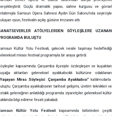
gerçekleştirdi. Güçlü dramatik yapısı, sahne kurgusu ve görsel
nlatımıyla Samsun Opera Sahnesi Aydın Gün Salonu’nda seyirciyle
uluşan oyun, festivalin açılış gününe imzasını attı.
SANATSEVERLER ATÖLYELERDEN SÖYLEŞİLERE UZANAN
PROGRAMDA BULUŞTU
amsun Kültür Yolu Festivali, gelecek nesile taşımayı hedeflediği
eleneksel mirası festival programıyla bir araya getirdi.
Söyleşiler kapsamında Çarşamba ilçesiyle özdeşleşen ve kuşaktan
kuşağa aktarılan geleneksel ayakkabıcılık kültürüne odaklanan
“Yaşayan Miras Söyleşisi: Çarşamba Ayakkabısı”
katılımcılarla
uluştu. Çarşamba ayakkabısının tarihsel gelişimi, üretim teknikleri ve
stalık geleneğinin anlatıldığı programda ziyaretçiler geleneksel kültür
akkında bilgi edinme fırsatı yakaladı.
Samsun Kültür Yolu Festivali
kapsamında birbirinden çeşitli