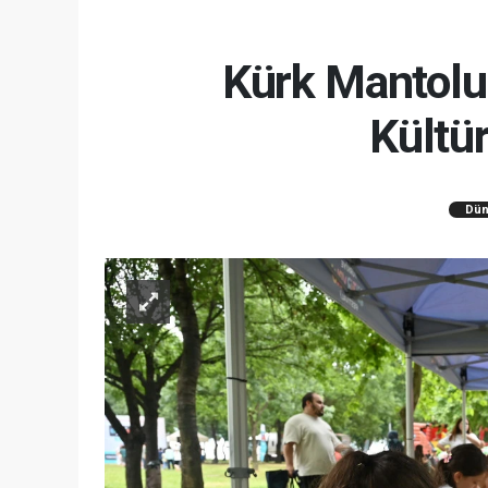
Kürk Mantol
Kültü
Dün