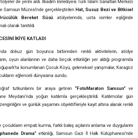
tölyeler de yerini aldı. İlkadım Belediyesi Türk İslam Sanatları Merkezi
e Samsun Müzesi’nde gerçekleştirilen
Hat, Susuz Bezi ve Bitkisel
Örücülük Bereket Süsü
atölyelerinde, usta isimler eşliğinde
alı olarak tanıtıldı.
ESİNİ İKİYE KATLADI
da dokuz gün boyunca birbirinden renkli aktivitelerin, atölye
ların, oyun alanlarının ve daha birçok etkinliğin yer aldığı
programda
 Doğupark’ta konumlanan Çocuk Köyü, geleneksel yarışmalar, Karagöz
çocukların eğlenceli dünyasına sundu.
raf tutkunlarını bir araya getiren
“FotoMaraton Samsun”
ve
ane Meydanı’nda yoğun katılımla gerçekleştirildi. Katılımcılar gün
nginliğini ve günlük yaşamını objektifleriyle kayıt altına alarak renkli
çocukların empati kurma, farklı bakış açılarını anlama ve duygularını
üphanede Drama”
etkinliği, Samsun Gazi İl Halk Kütüphanesi’nde