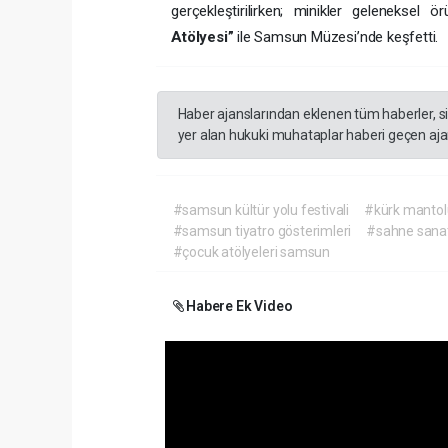
gerçekleştirilirken; minikler geleneksel ör
Atölyesi”
ile Samsun Müzesi’nde keşfetti.
Haber ajanslarından eklenen tüm haberler, s
yer alan hukuki muhataplar haberi geçen ajan
#samsun kültür yolu festivali
#kürk mantol
#samsun tiyatro gösterimleri
#sahne sanat
#çocuk atölyeleri samsun
Habere Ek Video