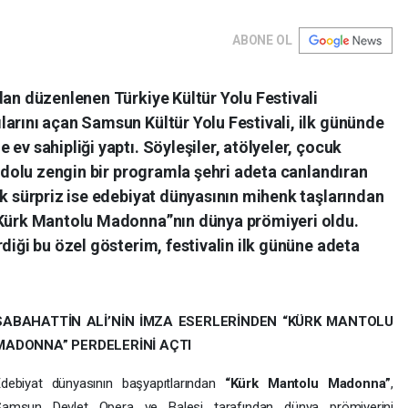
ABONE OL
dan düzenlenen Türkiye Kültür Yolu Festivali
arını açan Samsun Kültür Yolu Festivali, ilk gününde
ev sahipliği yaptı. Söyleşiler, atölyeler, çocuk
le dolu zengin bir programla şehri adeta canlandıran
ük sürpriz ise edebiyat dünyasının mihenk taşlarından
“Kürk Mantolu Madonna”nın dünya prömiyeri oldu.
diği bu özel gösterim, festivalin ilk gününe adeta
SABAHATTİN ALİ’NİN İMZA ESERLERİNDEN “KÜRK MANTOLU
MADONNA” PERDELERİNİ AÇTI
Edebiyat dünyasının başyapıtlarından
“Kürk Mantolu Madonna”
,
Samsun Devlet Opera ve Balesi tarafından dünya prömiyerini