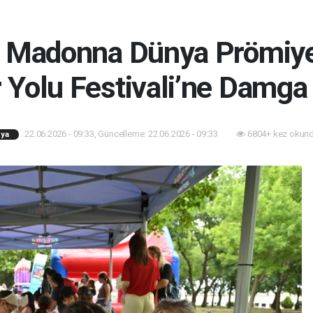
u Madonna Dünya Prömiye
r Yolu Festivali’ne Damga
22.06.2026 - 09:33, Güncelleme: 22.06.2026 - 09:33
6804+ kez okund
ya