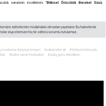
ücülük sanatının inceliklerini “
Bitkisel Örücülük Bereket Süsü
itemizin editörlerinin müdahalesi olmadan yayınlanır. Bu haberlerde
slar olup sitemizin hiç bir editörü sorumlu tutulamaz...
u madonna dünya prömiyeri
#sabahattin ali
#türkiye kültür yolu
ları
#kültür sanat festivalleri
#açılış günü etkinlikleri