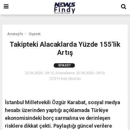
,
,
,
Anasayfa
Siyaset
Takipteki Alacaklarda Yüzde 155’lik
Artış
SIYASET
22.06.2026 - 09:12, Güncelleme: 22.06.2026 - 09:12
12721+ kez okundu.
İstanbul Milletvekili Özgür Karabat, sosyal medya
hesabı üzerinden yaptığı açıklamada Türkiye
ekonomisindeki borç sarmalına ve derinleşen
risklere dikkat çekti. Paylaştığı güncel verilere