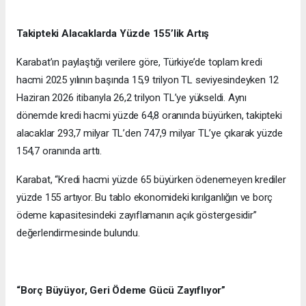
Takipteki Alacaklarda Yüzde 155’lik Artış
Karabat’ın paylaştığı verilere göre, Türkiye’de toplam kredi
hacmi 2025 yılının başında 15,9 trilyon TL seviyesindeyken 12
Haziran 2026 itibarıyla 26,2 trilyon TL’ye yükseldi. Aynı
dönemde kredi hacmi yüzde 64,8 oranında büyürken, takipteki
alacaklar 293,7 milyar TL’den 747,9 milyar TL’ye çıkarak yüzde
154,7 oranında arttı.
Karabat, “Kredi hacmi yüzde 65 büyürken ödenemeyen krediler
yüzde 155 artıyor. Bu tablo ekonomideki kırılganlığın ve borç
ödeme kapasitesindeki zayıflamanın açık göstergesidir”
değerlendirmesinde bulundu.
“Borç Büyüyor, Geri Ödeme Gücü Zayıflıyor”