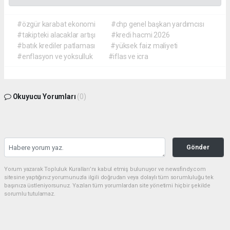
#özgür karabat ekonomi
#chp genel başkan yardımcısı
#takipteki alacaklar artışı
#kredi hacmi 2026
#batık krediler patlaması
#yüksek faiz maliyeti
#enflasyon ve yoksulluk
#iflas ve icra
Okuyucu Yorumları
(0)
Gönder
Yorum yazarak Topluluk Kuralları’nı kabul etmiş bulunuyor ve newsfindy.com
sitesine yaptığınız yorumunuzla ilgili doğrudan veya dolaylı tüm sorumluluğu tek
başınıza üstleniyorsunuz. Yazılan tüm yorumlardan site yönetimi hiçbir şekilde
sorumlu tutulamaz.