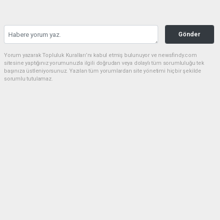
Gönder
Yorum yazarak Topluluk Kuralları’nı kabul etmiş bulunuyor ve newsfindy.com
sitesine yaptığınız yorumunuzla ilgili doğrudan veya dolaylı tüm sorumluluğu tek
başınıza üstleniyorsunuz. Yazılan tüm yorumlardan site yönetimi hiçbir şekilde
sorumlu tutulamaz.