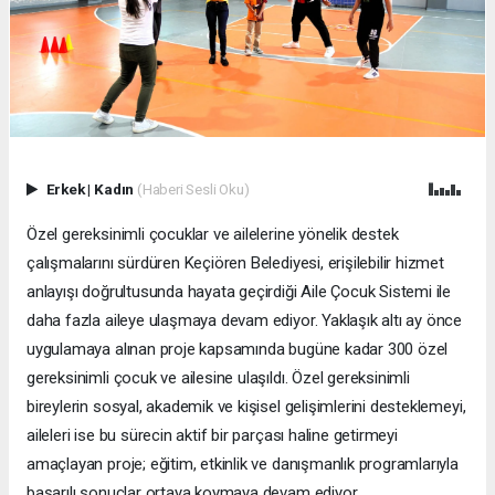
Erkek
|
Kadın
(Haberi Sesli Oku)
Özel gereksinimli çocuklar ve ailelerine yönelik destek
çalışmalarını sürdüren Keçiören Belediyesi, erişilebilir hizmet
anlayışı doğrultusunda hayata geçirdiği Aile Çocuk Sistemi ile
daha fazla aileye ulaşmaya devam ediyor. Yaklaşık altı ay önce
uygulamaya alınan proje kapsamında bugüne kadar 300 özel
gereksinimli çocuk ve ailesine ulaşıldı. Özel gereksinimli
bireylerin sosyal, akademik ve kişisel gelişimlerini desteklemeyi,
aileleri ise bu sürecin aktif bir parçası haline getirmeyi
amaçlayan proje; eğitim, etkinlik ve danışmanlık programlarıyla
başarılı sonuçlar ortaya koymaya devam ediyor.