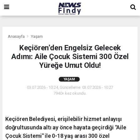
,
,
,
Anasayfa
Yaşam
Keçiören’den Engelsiz Gelecek
Adımı: Aile Çocuk Sistemi 300 Özel
Yüreğe Umut Oldu!
YAŞAM
03.07.2026 - 10:24, Güncelleme: 03.07.2026 - 10:27
7940+ kez okundu.
Keçiören Belediyesi, erişilebilir hizmet anlayışı
doğrultusunda altı ay önce hayata geçirdiği "Aile
Çocuk Sistemi" ile 0-18 yaş arası 300 özel