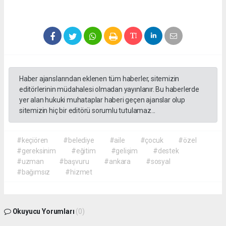
Haber ajanslarından eklenen tüm haberler, sitemizin
editörlerinin müdahalesi olmadan yayınlanır. Bu haberlerde
yer alan hukuki muhataplar haberi geçen ajanslar olup
sitemizin hiç bir editörü sorumlu tutulamaz...
#keçiören
#belediye
#aile
#çocuk
#özel
#gereksinim
#eğitim
#gelişim
#destek
#uzman
#başvuru
#ankara
#sosyal
#bağımsız
#hizmet
Okuyucu Yorumları
(0)