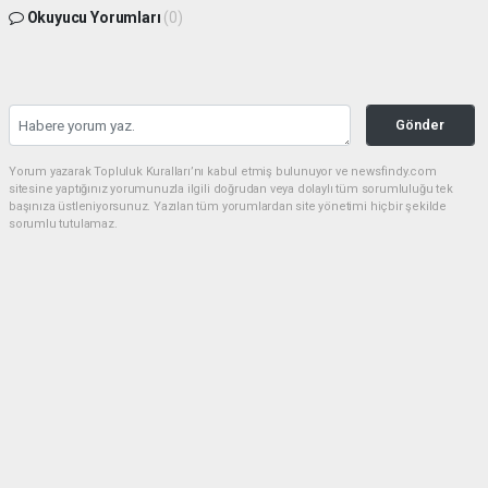
Okuyucu Yorumları
(0)
Gönder
Yorum yazarak Topluluk Kuralları’nı kabul etmiş bulunuyor ve newsfindy.com
sitesine yaptığınız yorumunuzla ilgili doğrudan veya dolaylı tüm sorumluluğu tek
başınıza üstleniyorsunuz. Yazılan tüm yorumlardan site yönetimi hiçbir şekilde
sorumlu tutulamaz.