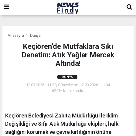
,
,
,
Anasayfa
Dünya
Keçiören’de Mutfaklara Sıkı
Denetim: Atık Yağlar Mercek
Altında!
DÜNYA
12.03.2026 - 11:30, Güncelleme: 12.03.2026 - 11:34
6241+ kez okundu.
Keçiören Belediyesi Zabıta Müdürlüğü ile İklim
Değişikliği ve Sıfır Atık Müdürlüğü ekipleri, halk
sağlığını korumak ve çevre kirliliğinin önüne