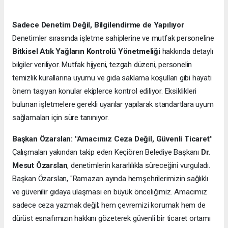
Sadece Denetim Değil, Bilgilendirme de Yapılıyor
Denetimler sırasında işletme sahiplerine ve mutfak personeline
Bitkisel Atık Yağların Kontrolü Yönetmeliği
hakkında detaylı
bilgiler veriliyor. Mutfak hijyeni, tezgah düzeni, personelin
temizlik kurallarına uyumu ve gıda saklama koşulları gibi hayati
önem taşıyan konular ekiplerce kontrol ediliyor. Eksiklikleri
bulunan işletmelere gerekli uyarılar yapılarak standartlara uyum
sağlamaları için süre tanınıyor.
Başkan Özarslan: "Amacımız Ceza Değil, Güvenli Ticaret"
Çalışmaları yakından takip eden Keçiören Belediye Başkanı
Dr.
Mesut Özarslan
, denetimlerin kararlılıkla süreceğini vurguladı.
Başkan Özarslan, "Ramazan ayında hemşehrilerimizin sağlıklı
ve güvenilir gıdaya ulaşması en büyük önceliğimiz. Amacımız
sadece ceza yazmak değil; hem çevremizi korumak hem de
dürüst esnafımızın hakkını gözeterek güvenli bir ticaret ortamı