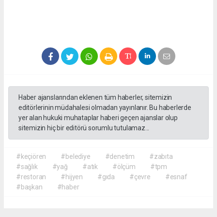
Haber ajanslarından eklenen tüm haberler, sitemizin
editörlerinin müdahalesi olmadan yayınlanır. Bu haberlerde
yer alan hukuki muhataplar haberi geçen ajanslar olup
sitemizin hiç bir editörü sorumlu tutulamaz...
#keçiören
#belediye
#denetim
#zabıta
#sağlık
#yağ
#atık
#ölçüm
#tpm
#restoran
#hijyen
#gıda
#çevre
#esnaf
#başkan
#haber