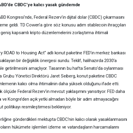
ABD’de CBDC’ye kalıcı yasak gündemde
BD Kongresi’nde, Federal Rezerv’in dijital dolar (CBDC) çıkarmasını
deme geldi. TD Cowen’a göre söz konusu adım stablecoin ihraççıları
 geniş kapsamlı kripto düzenlemelerini zorlaştırma ihtimali
ry ROAD to Housing Act” adlı konut paketine FED’in merkez bankası
asaklayan bir değişiklik önergesi sundu. Teklif, halihazırda 2030’a
hale getirilmesini amaçlıyor. Tasarının bu hafta Senato’da oylanması
 Grubu Yönetici Direktörü Jaret Seiberg, konut paketine CBDC
lemenin kalıcı olma ihtimalinin daha yüksek olduğunu ifade etti.
ölçüde Federal Rezerv’in mevcut yaklaşımını yansıtıyor. FED daha
ını ve Kongre’den açık yetki almadan böyle bir adım atmayacağını
 politikayı resmileştirmesi bekleniyor.
derliğine gönderdikleri mektupta CBDC’nin kalıcı olarak yasaklanmasını
r doların hükümete işlemleri izleme ve vatandaşların harcamalarını