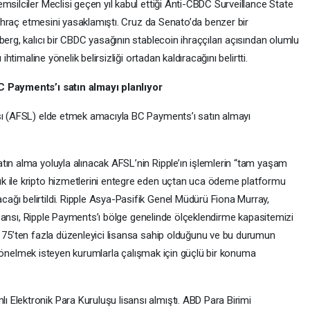
msilciler Meclisi geçen yıl kabul ettiği Anti-CBDC Surveillance State
a ihraç etmesini yasaklamıştı. Cruz da Senato’da benzer bir
berg, kalıcı bir CBDC yasağının stablecoin ihraççıları açısından olumlu
ihtimaline yönelik belirsizliği ortadan kaldıracağını belirtti.
C Payments’ı satın almayı planlıyor
nsı (AFSL) elde etmek amacıyla BC Payments’ı satın almayı
tın alma yoluyla alınacak AFSL’nin Ripple’ın işlemlerin “tam yaşam
k ile kripto hizmetlerini entegre eden uçtan uca ödeme platformu
ğı belirtildi. Ripple Asya-Pasifik Genel Müdürü Fiona Murray,
 lisansı, Ripple Payments’ı bölge genelinde ölçeklendirme kapasitemizi
e 75’ten fazla düzenleyici lisansa sahip olduğunu ve bu durumun
ına yönelmek isteyen kurumlarla çalışmak için güçlü bir konuma
Elektronik Para Kuruluşu lisansı almıştı. ABD Para Birimi