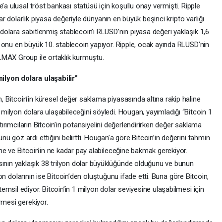
’a ulusal tröst bankası statüsü için koşullu onay vermişti. Ripple
yar dolarlık piyasa değeriyle dünyanın en büyük beşinci kripto varlığı
olara sabitlenmiş stablecoin’i RLUSD’nin piyasa değeri yaklaşık 1,6
 onu en büyük 10. stablecoin yapıyor. Ripple, ocak ayında RLUSD’nin
LMAX Group ile ortaklık kurmuştu.
ilyon dolara ulaşabilir”
Bitcoin’in küresel değer saklama piyasasında altına rakip haline
ilyon dolara ulaşabileceğini söyledi. Hougan, yayımladığı “Bitcoin 1
atırımcıların Bitcoin’in potansiyelini değerlendirirken değer saklama
 göz ardı ettiğini belirtti. Hougan’a göre Bitcoin’in değerini tahmin
ne ve Bitcoin’in ne kadar pay alabileceğine bakmak gerekiyor.
ın yaklaşık 38 trilyon dolar büyüklüğünde olduğunu ve bunun
lyon dolarının ise Bitcoin’den oluştuğunu ifade etti. Buna göre Bitcoin,
msil ediyor. Bitcoin’in 1 milyon dolar seviyesine ulaşabilmesi için
rmesi gerekiyor.