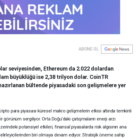
ABONE OL
dolar seviyesinden, Ethereum da 2.022 dolardan
plam büyüklüğü ise 2,38 trilyon dolar. CoinTR
azırlanan bültende piyasadaki son gelişmelere yer
ripto para piyasası küresel makro gelişmelerin etkisi altında temkinli
ir görünüm sergiliyor. Orta Doğu’daki çatışmaların enerji arzı
zerindeki potansiyel etkileri, finansal piyasalarda risk algısının ana
elirleyicilerinden biri olmaya devam ediyor. Stratejik öneme sahip