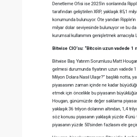
Denetleme Ofisi ise 2025’in sonlarında Ripple
tarafından geliştirilen XRP, yaklaşık 85,1 mil
konumunda bulunuyor. Öte yandan Ripple’ın d
milyar dolar seviyesinde bulunuyor ve bu da
kurumsal kullanımını genişletmek amacıyla 
Bitwise CIO’su: “Bitcoin uzun vadede 1 m
Bitwise Baş Yatırım Sorumlusu Matt Hougan, 
gelmesi durumunda fiyatının uzun vadede 1 m
Milyon Dolara Nasıl Ulaşır?” başlıklı notta, y
piyasasının zaman içinde ne kadar büyüdüğünü
etmek için öncelikle bu piyasanın büyüklüğü
Hougan, günümüzde değer saklama piyasasın
yaklaşık 36 trilyon dolarının altından, 1,4 tri
söz konusu piyasanın yaklaşık yüzde 4’ünü te
piyasanın yüzde 50’sinden fazlasını ele geçi