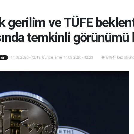
k gerilim ve TÜFE beklent
sında temkinli görünümü 
11.03.2026 - 12:19, Güncelleme: 11.03.2026 - 12:23
6194+ kez okund
ya