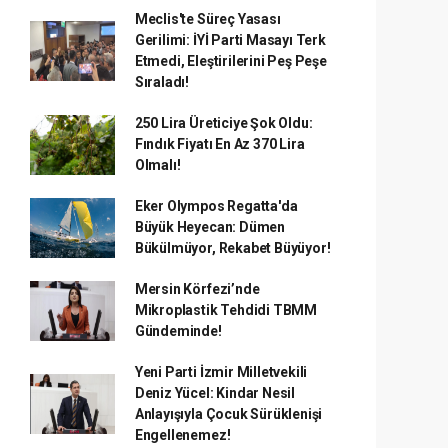
Meclis'te Süreç Yasası
Gerilimi: İYİ Parti Masayı Terk
Etmedi, Eleştirilerini Peş Peşe
Sıraladı!
250 Lira Üreticiye Şok Oldu:
Fındık Fiyatı En Az 370 Lira
Olmalı!
Eker Olympos Regatta'da
Büyük Heyecan: Dümen
Bükülmüyor, Rekabet Büyüyor!
Mersin Körfezi’nde
Mikroplastik Tehdidi TBMM
Gündeminde!
Yeni Parti İzmir Milletvekili
Deniz Yücel: Kindar Nesil
Anlayışıyla Çocuk Sürüklenişi
Engellenemez!