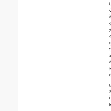
H
o
d
d
y
d
n
t
a
d
y
r
B
2
E
E