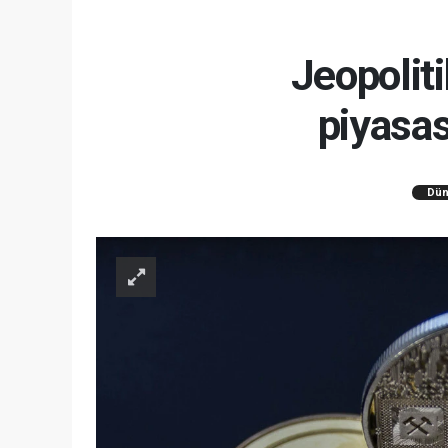
Jeopoliti
piyasa
Dün