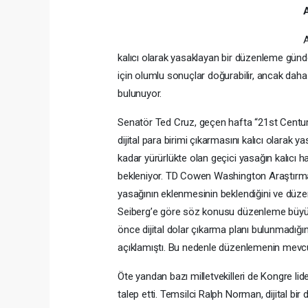
A
kalıcı olarak yasaklayan bir düzenleme gün
için olumlu sonuçlar doğurabilir, ancak daha
bulunuyor.
Senatör Ted Cruz, geçen hafta “21st Centu
dijital para birimi çıkarmasını kalıcı olarak y
kadar yürürlükte olan geçici yasağın kalıcı 
bekleniyor. TD Cowen Washington Araştırma
yasağının eklenmesinin beklendiğini ve düzen
Seiberg’e göre söz konusu düzenleme büyük 
önce dijital dolar çıkarma planı bulunmadığ
açıklamıştı. Bu nedenle düzenlemenin mevcut
Öte yandan bazı milletvekilleri de Kongre li
talep etti. Temsilci Ralph Norman, dijital bi