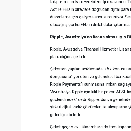
takip etme imkanı verebileceğini savundu. Te
Act ile FED’in bireylere doğrudan dijital par
düzenleme için çalışmalarını sürdürüyor. Sei
olacağını, çünkü FED’in dijital dolar çıkarması 
Ripple, Avustralya’da lisans almak için B
Ripple, Avustralya Finansal Hizmetler Lisa
planladığını açıkladı.
Şirketten yapılan açıklamada, söz konusu sa
döngüsünü” yöneten ve geleneksel bankacılı
Ripple Payments’ı sunmasına imkan sağlayaca
“Avustralya Ripple için kilit bir pazar. AFSL
güçlendirecek” dedi. Ripple, dünya genelind
şirketi dijital varlık çözümleri ile altyapıs
getirdiğini belirtti.
Şirket geçen ay Lüksemburg’da tam kapsamlı 