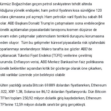
ürmüz Boğazı’ndan geçen petrol sevkiyatının tehdit altında
lduğuna yönelik endişeler, ham petrol fiyatınını kısa süreliğine 120
olara çıkmasına yol açmıştı. Ham petrolün varil fiyatı bu sabah 84
olar. ABD Başkanı Donald Trump’ın çatışmaların sona erebileceğine
önelik açıklamaları piyasalardaki tansiyonu kısmen düşürse de
evam eden çatışmalar yatırımcıların temkinli duruşunu korumasına
eden oluyor. Tüm bu gelişmeler küresel piyasalarda risk iştahındaki
oparlanmayı sınırlandırıyor. Makro tarafta ise gözler ABD’de
çıklanacak Tüketici Fiyat Endeksi (TÜFE) verilerine çevrilmiş
urumda. Enflasyon verisi, ABD Merkez Bankası’nın faiz politikasına
önelik beklentiler açısından kritik bir gösterge olarak öne çıkarken,
iskli varlıklar üzerinde yön belirleyici olabilir.
ülten yazıldığı sırada Bitcoin 69.889 dolardan fiyatlanırken, Ethereum
.022, XRP 1,38, Solana ise 86,12 dolardan fiyatlanıyordu. Dün Bitcoin
TF’leri toplam 250,92 milyon dolarlık giriş kaydederken, Ethereum
TF’lerine 12,59 milyon dolarlık sınırlı bir giriş gerçekleşti.