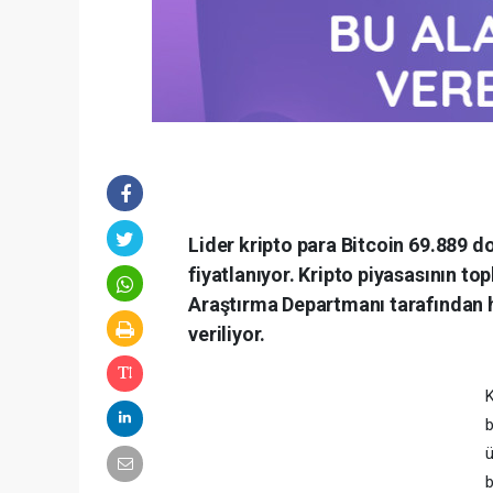
Lider kripto para Bitcoin 69.889 
fiyatlanıyor. Kripto piyasasının to
Araştırma Departmanı tarafından h
veriliyor.
K
b
ü
b