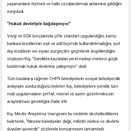
yaşananların hizmeti ve halkı cezalandırmak anlamına geldiğini
vurguladı.
“Hukuk devletiyle bağdaşmıyor”
Vergi ve SGK borçlarında çifte standart uygulandığını, kamu
bankası kredilerinin eşit ve adil biçimde kullandırılmadığını, yurt
dışı kredilerin ise siyasi süzgeçten geçirilerek engellendiğini
söyleyen Kış, “Sandıkta kazanılan yerel iradeyi merkezi güçle
bastırmak hukuk devletine yakışmıyor” dedi.
Tüm baskılara rağmen CHP’li belediyelerin sosyal belediyecilik
anlayışını sürdürdüğünü belirten Kış, belediyelere yönelik tüm
mali uygulamaların şeffaf, nesnel ve ayrım gözetmeksizin
araştırılması gerektiğini ifade etti.
Kış, Meclis Araştırma önergesini bu nedenle desteklediklerini
belirterek, “Mesele belediyeler değil, milletin iradesi ve devlete
duyulan güvendir” sözleriyle konuşmasını tamamladı.