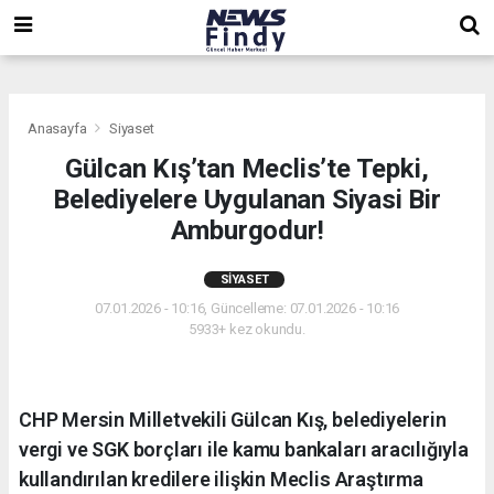
,
,
,
Anasayfa
Siyaset
Gülcan Kış’tan Meclis’te Tepki,
Belediyelere Uygulanan Siyasi Bir
Amburgodur!
SIYASET
07.01.2026 - 10:16, Güncelleme: 07.01.2026 - 10:16
5933+ kez okundu.
CHP Mersin Milletvekili Gülcan Kış, belediyelerin
vergi ve SGK borçları ile kamu bankaları aracılığıyla
kullandırılan kredilere ilişkin Meclis Araştırma