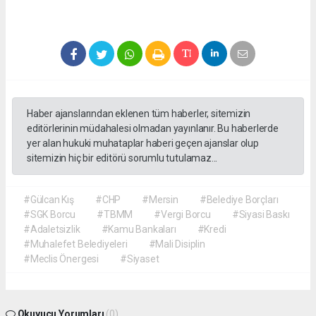
Haber ajanslarından eklenen tüm haberler, sitemizin
editörlerinin müdahalesi olmadan yayınlanır. Bu haberlerde
yer alan hukuki muhataplar haberi geçen ajanslar olup
sitemizin hiç bir editörü sorumlu tutulamaz...
#Gülcan Kış
#CHP
#Mersin
#Belediye Borçları
#SGK Borcu
#TBMM
#Vergi Borcu
#Siyasi Baskı
#Adaletsizlik
#Kamu Bankaları
#Kredi
#Muhalefet Belediyeleri
#Mali Disiplin
#Meclis Önergesi
#Siyaset
Okuyucu Yorumları
(0)