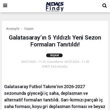
,
,
,
Anasayfa
Yaşam
Galatasaray’ın 5 Yıldızlı Yeni Sezon
Formaları Tanıtıldı!
YAŞAM
04.07.2026 - 11:45, Güncelleme: 04.07.2026 - 11:45
6987+ kez okundu.
Galatasaray Futbol Takımı’nın 2026-2027
sezonunda giyeceği iç saha, deplasman ve
alternatif formaları tanıtıldı. Sarı-kırmızı parçalı iç
saha forması, koyu gri deplasman forması ve beyaz