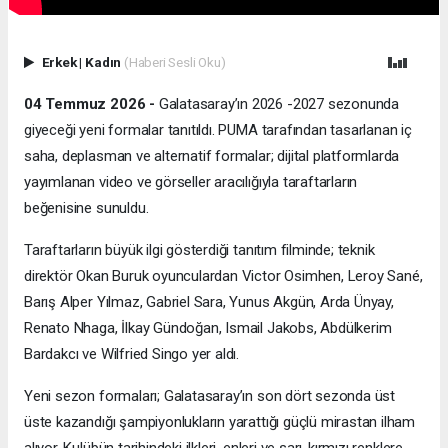
Erkek
|
Kadın
(Haberi Sesli Oku)
04 Temmuz 2026 -
Galatasaray’ın 2026 -2027 sezonunda
giyeceği yeni formalar tanıtıldı. PUMA tarafından tasarlanan iç
saha, deplasman ve alternatif formalar; dijital platformlarda
yayımlanan video ve görseller aracılığıyla taraftarların
beğenisine sunuldu.
Taraftarların büyük ilgi gösterdiği tanıtım filminde; teknik
direktör Okan Buruk oyunculardan Victor Osimhen, Leroy Sané,
Barış Alper Yılmaz, Gabriel Sara, Yunus Akgün, Arda Ünyay,
Renato Nhaga, İlkay Gündoğan, Ismail Jakobs, Abdülkerim
Bardakcı ve Wilfried Singo yer aldı.
Yeni sezon formaları; Galatasaray’ın son dört sezonda üst
üste kazandığı şampiyonlukların yarattığı güçlü mirastan ilham
alıyor. Kulübün tarihindeki ilkleri, enleri ve sarı-kırmızı renklere