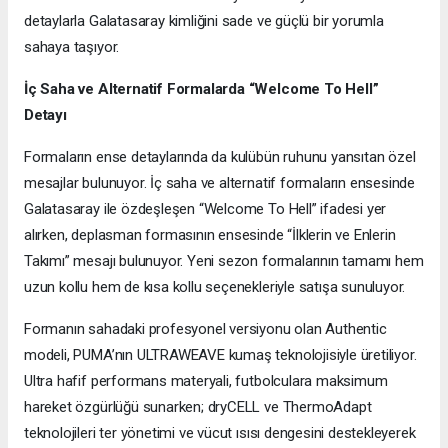
detaylarla Galatasaray kimliğini sade ve güçlü bir yorumla
sahaya taşıyor.
İç Saha ve Alternatif Formalarda “Welcome To Hell”
Detayı
Formaların ense detaylarında da kulübün ruhunu yansıtan özel
mesajlar bulunuyor. İç saha ve alternatif formaların ensesinde
Galatasaray ile özdeşleşen “Welcome To Hell” ifadesi yer
alırken, deplasman formasının ensesinde “İlklerin ve Enlerin
Takımı” mesajı bulunuyor. Yeni sezon formalarının tamamı hem
uzun kollu hem de kısa kollu seçenekleriyle satışa sunuluyor.
Formanın sahadaki profesyonel versiyonu olan Authentic
modeli, PUMA’nın ULTRAWEAVE kumaş teknolojisiyle üretiliyor.
Ultra hafif performans materyali, futbolculara maksimum
hareket özgürlüğü sunarken; dryCELL ve ThermoAdapt
teknolojileri ter yönetimi ve vücut ısısı dengesini destekleyerek