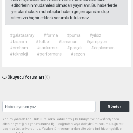
editörlerinin müdahalesi olmadan yayınlanır. Bu haberlerde
yer alan hukuki muhataplar haberi geçen ajanslar olup
sitemizin hiç bir editörü sorumlu tutulamaz...
#galatasaray
#forma
#puma
#yıldız
#tasarım
#futbol
#lansman
#şampiyon
#cimbom
#sarıkırmızı
#parçalı
#deplasman
#teknoloji
#performans
#sezon
Okuyucu Yorumları
(0)
Gönder
Yorum yazarak Topluluk Kuralları’nı kabul etmiş bulunuyor ve newsfindy.com
sitesine yaptığınız yorumunuzla ilgili doğrudan veya dolaylı tüm sorumluluğu tek
başınıza üstleniyorsunuz. Yazılan tüm yorumlardan site yönetimi hiçbir şekilde