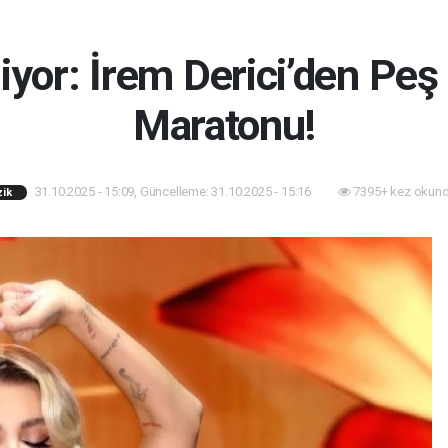
miyor: İrem Derici’den Pe
Maratonu!
31.10.2025 - 15:09, Güncelleme: 31.10.2025 - 15:16
7395+ kez okund
ik