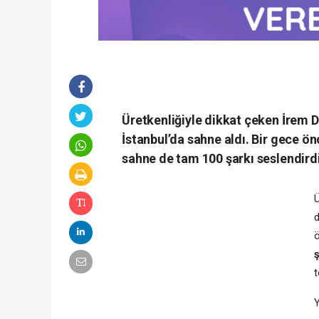
Üretkenliğiyle dikkat çeken İrem D
İstanbul’da sahne aldı. Bir gece ö
sahne de tam 100 şarkı seslendirdi
Ü
d
ş
t