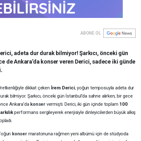
ABONE OL
erici, adeta dur durak bilmiyor! Şarkıcı, önceki gün
nce de Ankara’da konser veren Derici, sadece iki günde
.
retkenliğiyle dikkat çeken
İrem Derici
, yoğun temposuyla adeta dur
urak bilmiyor. Şarkıcı, önceki gün İstanbul’da sahne alırken, bir gece
önce Ankara’da
konser
vermişti. Derici, iki gün içinde toplam
100
arkılık
performans sergileyerek enerjisiyle dinleyicilerden büyük alkış
opladı.
Yoğun
konser
maratonuna rağmen yeni albümü için de stüdyoda