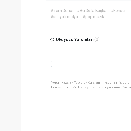
#İrem Derici
#Bu Defa Başka
#konser
#sosyal medya
#pop müzik
Okuyucu Yorumları
(0)
Yorum yazarak Topluluk Kuralları’nı kabul etmiş bulun
tüm sorumluluğu tek başınıza üstleniyorsunuz. Yazıla