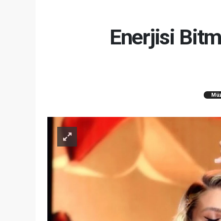
Enerjisi Bit
Müz