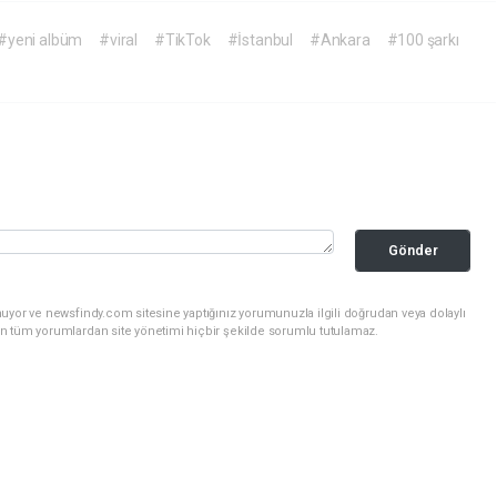
#yeni albüm
#viral
#TikTok
#İstanbul
#Ankara
#100 şarkı
Gönder
uyor ve newsfindy.com sitesine yaptığınız yorumunuzla ilgili doğrudan veya dolaylı
n tüm yorumlardan site yönetimi hiçbir şekilde sorumlu tutulamaz.