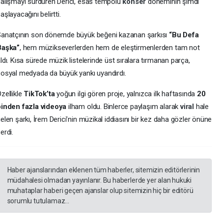
alışmayı sürdüren Derici, esas tempolu
konser
döneminin şimdi
aşlayacağını belirtti.
anatçının son dönemde büyük beğeni kazanan şarkısı
“Bu Defa
Başka”
, hem müzikseverlerden hem de eleştirmenlerden tam not
ldı. Kısa sürede müzik listelerinde üst sıralara tırmanan parça,
osyal medyada da büyük yankı uyandırdı.
zellikle
TikTok’ta
yoğun ilgi gören proje, yalnızca ilk haftasında
20
binden fazla videoya
ilham oldu. Binlerce paylaşım alarak
viral
hale
elen şarkı, İrem Derici’nin müzikal iddiasını bir kez daha gözler önüne
erdi.
Haber ajanslarından eklenen tüm haberler, sitemizin editörlerinin
müdahalesi olmadan yayınlanır. Bu haberlerde yer alan hukuki
muhataplar haberi geçen ajanslar olup sitemizin hiç bir editörü
sorumlu tutulamaz...