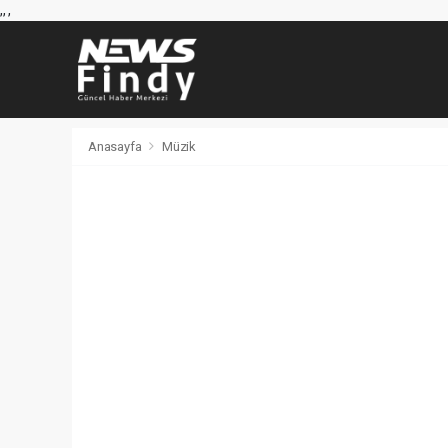
,
,
,
Anasayfa
Müzik