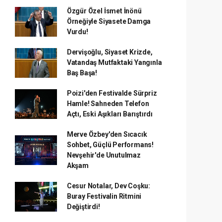
Özgür Özel İsmet İnönü
Örneğiyle Siyasete Damga
Vurdu!
Dervişoğlu, Siyaset Krizde,
Vatandaş Mutfaktaki Yangınla
Baş Başa!
Poizi'den Festivalde Sürpriz
Hamle! Sahneden Telefon
Açtı, Eski Aşıkları Barıştırdı
Merve Özbey'den Sıcacık
Sohbet, Güçlü Performans!
Nevşehir'de Unutulmaz
Akşam
Cesur Notalar, Dev Coşku:
Buray Festivalin Ritmini
Değiştirdi!