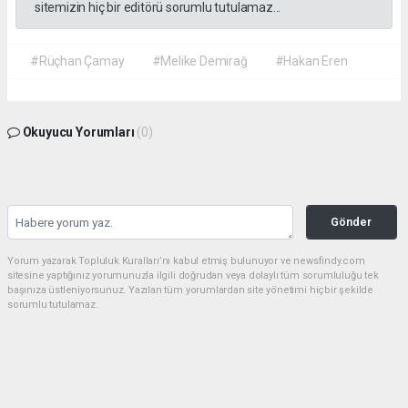
sitemizin hiç bir editörü sorumlu tutulamaz...
#Rüçhan Çamay
#Melike Demirağ
#Hakan Eren
Okuyucu Yorumları
(0)
Gönder
Yorum yazarak Topluluk Kuralları’nı kabul etmiş bulunuyor ve newsfindy.com
sitesine yaptığınız yorumunuzla ilgili doğrudan veya dolaylı tüm sorumluluğu tek
başınıza üstleniyorsunuz. Yazılan tüm yorumlardan site yönetimi hiçbir şekilde
sorumlu tutulamaz.