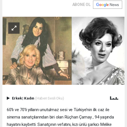
ABONE OL
Erkek
|
Kadın
(Haberi Sesli Oku)
60’lı ve 70’li yılların unutulmaz sesi ve Türkiye’nin ilk caz ile
sinema sanatçılarından biri olan Rüçhan Çamay , 94 yaşında
hayatını kaybetti. Sanatçının vefatını, kızı ünlü şarkıcı Melike