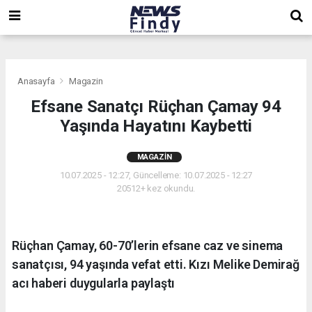
,
,
,
Anasayfa
Magazin
Efsane Sanatçı Rüçhan Çamay 94
Yaşında Hayatını Kaybetti
MAGAZIN
10.07.2025 - 12:27, Güncelleme: 10.07.2025 - 12:27
20512+ kez okundu.
Rüçhan Çamay, 60-70’lerin efsane caz ve sinema
sanatçısı, 94 yaşında vefat etti. Kızı Melike Demirağ
acı haberi duygularla paylaştı