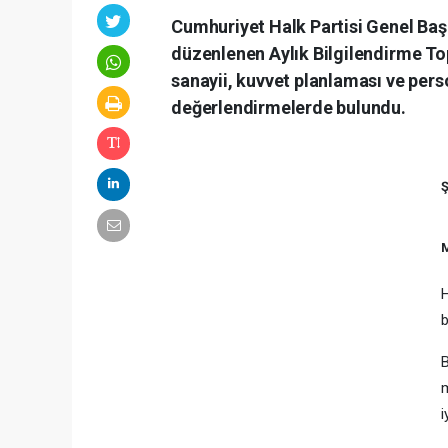
Cumhuriyet Halk Partisi Genel Baş
düzenlenen Aylık Bilgilendirme To
sanayii, kuvvet planlaması ve perso
değerlendirmelerde bulundu.
Ş
M
H
b
B
m
i