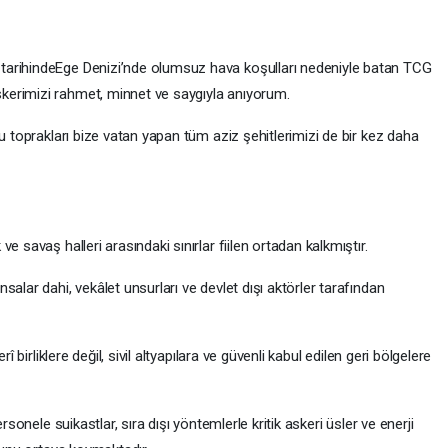
tarihindeEge Denizi’nde olumsuz hava koşulları nedeniyle batan TCG
erimizi rahmet, minnet ve saygıyla anıyorum.
u toprakları bize vatan yapan tüm aziz şehitlerimizi de bir kez daha
e savaş halleri arasındaki sınırlar fiilen ortadan kalkmıştır.
alar dahi, vekâlet unsurları ve devlet dışı aktörler tarafından
î birliklere değil, sivil altyapılara ve güvenli kabul edilen geri bölgelere
rsonele suikastlar, sıra dışı yöntemlerle kritik askeri üsler ve enerji