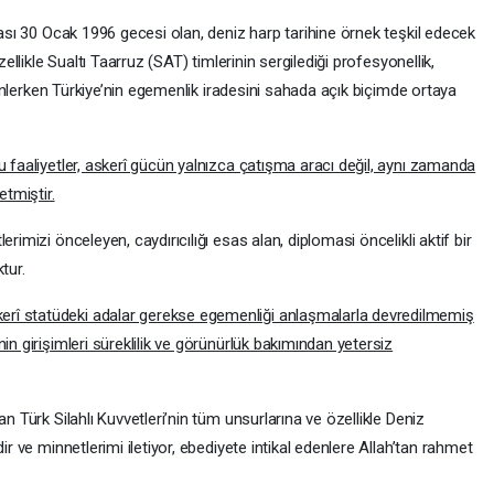
fhası 30 Ocak 1996 gecesi olan, deniz harp tarihine örnek teşkil edecek
zellikle Sualtı Taarruz (SAT) timlerinin sergilediği profesyonellik,
ı önlerken Türkiye’nin egemenlik iradesini sahada açık biçimde ortaya
u faaliyetler, askerî gücün yalnızca çatışma aracı değil, aynı zamanda
etmiştir.
rimizi önceleyen, caydırıcılığı esas alan, diplomasi öncelikli aktif bir
tur.
kerî statüdeki adalar gerekse egemenliği anlaşmalarla devredilmemiş
in girişimleri süreklilik ve görünürlük bakımından yetersiz
n Türk Silahlı Kuvvetleri’nin tüm unsurlarına ve özellikle Deniz
ir ve minnetlerimi iletiyor, ebediyete intikal edenlere Allah’tan rahmet