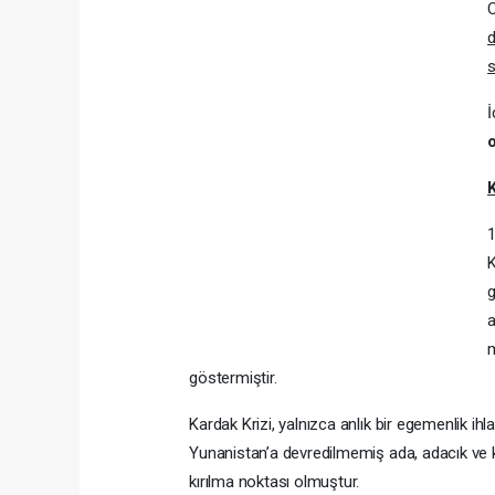
O
d
s
o
1
K
g
a
m
göstermiştir.
Kardak Krizi, yalnızca anlık bir egemenlik ihl
Yunanistan’a devredilmemiş ada, adacık ve k
kırılma noktası olmuştur.