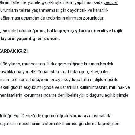
layın faillerine yönelik gerekli işlemlerin yapılması kadar,
benzer
urumların tekrar yaşanmaması için caydırıcılık ve kararlılık
ağlanması açısından da tedbirlerin alınması zorunludur.
İçerisinde bulunduğumuz
hafta geçmiş yıllarda önemli ve trajik
layların yaşandığı bir dönem.
KARDAK KRİZİ
996 yılında, münhasıran Türk egemenliğinde bulunan Kardak
ayalıklarına yönelik, Yunanistan tarafından gerçekleştirilen
irişimlere karşı, Türkiye’nin ortaya koyduğu tutum, diplomasi ile
skerî gücün eşgüdüm içinde ve kararlılıkla kullanılmasının, milli hak ve
enfaatlerin korunmasında ne denli belirleyici olduğunu açık biçimde
ali değil; Ege Denizi’nde egemenliği uluslararası anlaşmalarla
ayalıklar meselesinin sistematik biçimde gündeme taşındığı bir