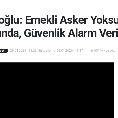
oğlu: Emekli Asker Yoksul
ında, Güvenlik Alarm Ver
28.01.2026 - 13:02, Güncelleme: 28.01.2026 - 13:17
6511+ kez okun
set