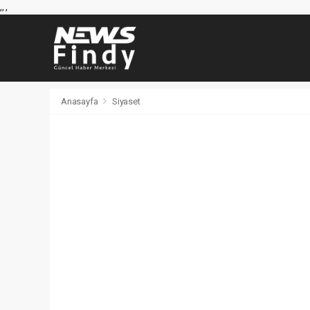
,
,
,
Anasayfa
Siyaset