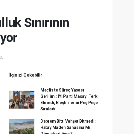
luk Sınırının
iyor
du.
İlginizi Çekebilir
Meclis'te Süreç Yasası
Gerilimi: İYİ Parti Masayı Terk
Etmedi, Eleştirilerini Peş Peşe
Sıraladı!
Deprem Bitti Vahşet Bitmedi:
Hatay Maden Sahasına Mı
Dönüştürülüyor?