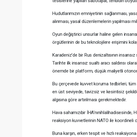
tesislerine yapılan sabotajlar, tehdidin boy
Hudutlarımızın emniyetinin sağlanması, yasa 
alınması, yasal düzenlemelerin yapılması mil
Oyun değiştirici unsurlar haline gelen insansı
örgütlerinin de bu teknolojilere erişimini kola
Karadeniz’de bir Rus denizaltısının insansız
Tarihte ilk insansız sualtı aracı saldırısı o
önemde bir platform, düşük maliyetli otonom 
Bu çerçevede kuvvet koruma tedbirleri; tüm st
en üst seviyede, tavizsiz ve kesintisiz şeki
algısına göre artırılması gerekmektedir.
Hava sahamızıbir İHA’nınihlalihadisesinde, Ha
reaksiyon kuvvetlerinin NATO ile koordineli o
Buna karşın, erken tespit ve hızlı reaksiyon