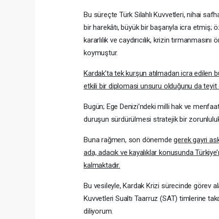
Bu süreçte Türk Silahlı Kuvvetleri, nihai sa
bir harekâtı, büyük bir başarıyla icra etmiş; ö
kararlılık ve caydırıcılık, krizin tırmanmasın
koymuştur.
Kardak’ta tek kurşun atılmadan icra edilen b
etkili bir diplomasi unsuru olduğunu da teyit 
Bugün; Ege Denizi’ndeki milli hak ve menfaatle
duruşun sürdürülmesi stratejik bir zorunluluk
Buna rağmen, son dönemde
gerek gayri as
ada, adacık ve kayalıklar konusunda Türkiye’n
kalmaktadır.
Bu vesileyle, Kardak Krizi sürecinde görev ala
Kuvvetleri Sualtı Taarruz (SAT) timlerine takd
diliyorum.