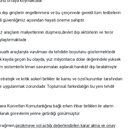
utunu ortaya koymaktadır.
dışı girişlerin engellenmesi ve bu çerçevede gerekli tüm tedbirlerin
li güvenliğimiz açısından hayati öneme sahiptir.
z araçların maliyetlerinin düşmesi,devlet dışı aktörlerin ve terör
ylaştırmaktadır.
 sualtı araçlarıyla vurulması da tehdidin boyutunu göstermektedir.
larak kayda geçen bu olayda, yüz milyonlarca dolar değerindeki yüksek
sistemlerle liman savunmaları aşılarak harekât dışı bırakılmıştır.
ratejik ve kritik askerî birlikler ile kamu ve özel kurumlar tarafından
lde uygulanmak zorundadır. Toplumsal farkındalığın bu yeni tehdit
va Kuvvetleri Komutanlığına bağlı erken ihbar birlikleri ile alarm
larak görevlerini yerine getirdiği görülmüştür.
a rağmen,
gecikmeye yol açtığı değerlendirilen karar alma ve onay