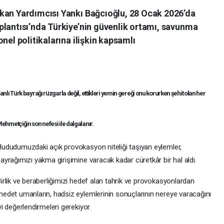
kan Yardımcısı Yankı Bağcıoğlu, 28 Ocak 2026’da
plantısı’nda Türkiye’nin güvenlik ortamı, savunma
nel politikalarına ilişkin kapsamlı
anlı Türk bayrağı rüzgarla değil, ettikleri yemin gereği onu korurken şehit olan her
ehmetçiğin son nefesi ile dalgalanır.
ududumuzdaki açık provokasyon niteliği taşıyan eylemler,
ayrağımızı yakma girişimine varacak kadar cüretkâr bir hal aldı.
irlik ve beraberliğimizi hedef alan tahrik ve provokasyonlardan
edet umanların, hadsiz eylemlerinin sonuçlarının nereye varacağını
yi değerlendirmeleri gerekiyor.