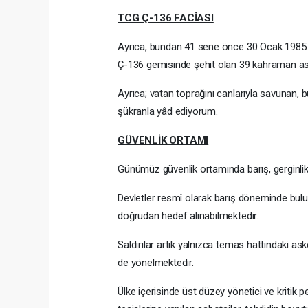
TCG Ç-136 FACİASI
Ayrıca, bundan 41 sene önce 30 Ocak 1985 
Ç-136 gemisinde şehit olan 39 kahraman ask
Ayrıca; vatan toprağını canlarıyla savunan, b
şükranla yâd ediyorum.
GÜVENLİK ORTAMI
Günümüz güvenlik ortamında barış, gerginlik v
Devletler resmî olarak barış döneminde buluns
doğrudan hedef alınabilmektedir.
Saldırılar artık yalnızca temas hattındaki asker
de yönelmektedir.
Ülke içerisinde üst düzey yönetici ve kritik pe