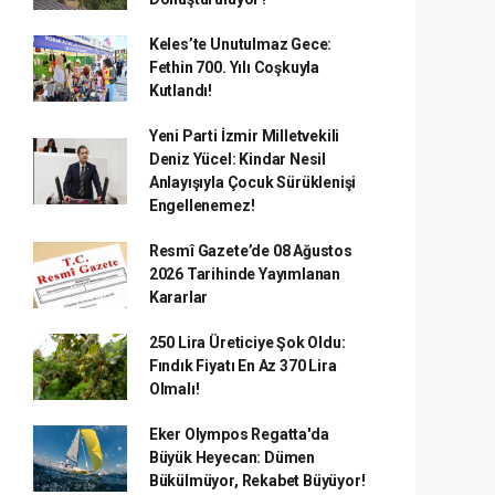
Keles’te Unutulmaz Gece:
Fethin 700. Yılı Coşkuyla
Kutlandı!
Yeni Parti İzmir Milletvekili
Deniz Yücel: Kindar Nesil
Anlayışıyla Çocuk Sürüklenişi
Engellenemez!
Resmî Gazete’de 08 Ağustos
2026 Tarihinde Yayımlanan
Kararlar
250 Lira Üreticiye Şok Oldu:
Fındık Fiyatı En Az 370 Lira
Olmalı!
Eker Olympos Regatta'da
Büyük Heyecan: Dümen
Bükülmüyor, Rekabet Büyüyor!