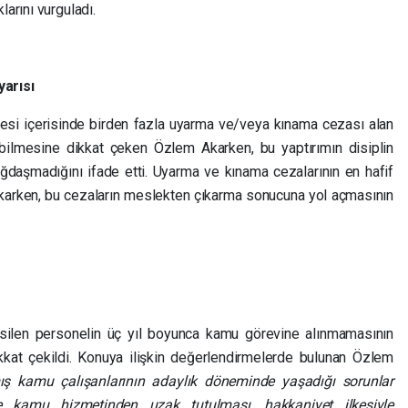
larını vurguladı.
yarısı
si içerisinde birden fazla uyarma ve/veya kınama cezası alan
ebilmesine dikkat çeken Özlem Akarken, bu yaptırımın disiplin
aşmadığını ifade etti. Uyarma ve kınama cezalarının en hafif
n Akarken, bu cezaların meslekten çıkarma sonucuna yol açmasının
kesilen personelin üç yıl boyunca kamu görevine alınmamasının
kkat çekildi. Konuya ilişkin değerlendirmelerde bulunan Özlem
ş kamu çalışanlarının adaylık döneminde yaşadığı sorunlar
e kamu hizmetinden uzak tutulması, hakkaniyet ilkesiyle