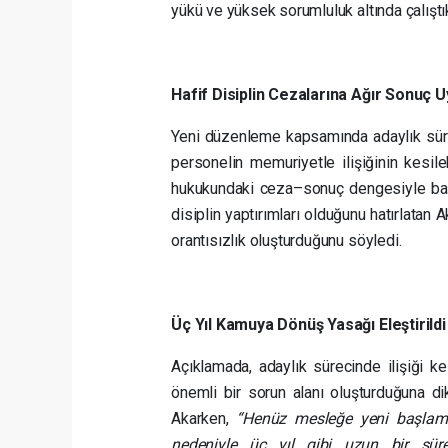
yükü ve yüksek sorumluluk altında çalıştık
Hafif Disiplin Cezalarına Ağır Sonuç U
Yeni düzenleme kapsamında adaylık süre
personelin memuriyetle ilişiğinin kesil
hukukundaki ceza–sonuç dengesiyle bağd
disiplin yaptırımları olduğunu hatırlata
orantısızlık oluşturduğunu söyledi.
Üç Yıl Kamuya Dönüş Yasağı Eleştirildi
Açıklamada, adaylık sürecinde ilişiği 
önemli bir sorun alanı oluşturduğuna di
Akarken,
“Henüz mesleğe yeni başlamı
nedeniyle üç yıl gibi uzun bir sür