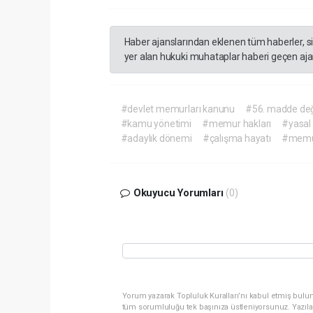
Haber ajanslarından eklenen tüm haberler, s
yer alan hukuki muhataplar haberi geçen ajan
#devlet memurları kanunu
#56. madde deği
#kamu yönetimi
#memur hakları
#yasal
#adaylık dönemi
#çalışma hayatı
#memur
Okuyucu Yorumları
(0)
Yorum yazarak Topluluk Kuralları’nı kabul etmiş bulun
tüm sorumluluğu tek başınıza üstleniyorsunuz. Yazıla