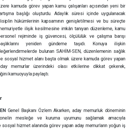
üzere kamuda görev yapan kamu çalışanları açısından yeni bir
tartışma başlığı oluşturdu. Adaylık süresi içinde uygulanacak
disiplin hükümlerinin kapsamının genişletilmesi ve bu süreçte
memuriyetle ilişik kesilmesine imkân tanıyan düzenleme, kamu
personel rejiminde iş güvencesi, ölçülülük ve çalışma barışı
başlıklarını yeniden gündeme taşıdı. Konuya ilişkin
değerlendirmelerde bulunan SAHİM-SEN, düzenlemenin sağlık
ve sosyal hizmet alanı başta olmak üzere kamuda görev yapan
aday memurlar üzerindeki olası etkilerine dikkat çekerek,
ğini kamuoyuyla paylaştı.
r
SEN
Genel Başkanı Özlem Akarken, aday memurluk döneminin
sonelin mesleğe ve kuruma uyumunu sağlamak amacıyla
 ve sosyal hizmet alanında görev yapan aday memurların yoğun iş