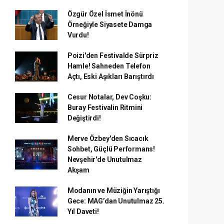
Özgür Özel İsmet İnönü
Örneğiyle Siyasete Damga
Vurdu!
Poizi'den Festivalde Sürpriz
Hamle! Sahneden Telefon
Açtı, Eski Aşıkları Barıştırdı
Cesur Notalar, Dev Coşku:
Buray Festivalin Ritmini
Değiştirdi!
Merve Özbey'den Sıcacık
Sohbet, Güçlü Performans!
Nevşehir'de Unutulmaz
Akşam
Modanın ve Müziğin Yarıştığı
Gece: MAG’dan Unutulmaz 25.
Yıl Daveti!