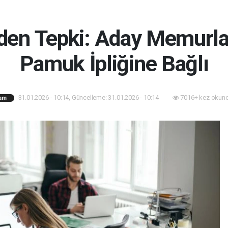
en Tepki: Aday Memurla
Pamuk İpliğine Bağlı
31.01.2026 - 10:14, Güncelleme: 31.01.2026 - 10:14
7016+ kez okund
am