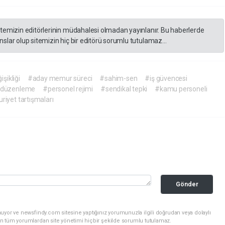
itemizin editörlerinin müdahalesi olmadan yayınlanır. Bu haberlerde
slar olup sitemizin hiç bir editörü sorumlu tutulamaz...
şikliği
#aday memur süreci
#sahim-sen
#iş güvencesi
 düzenleme
#personel rejimi
#sendikal tepki
#kamu personeli
iyet tartışmaları
Gönder
uyor ve newsfindy.com sitesine yaptığınız yorumunuzla ilgili doğrudan veya dolaylı
n tüm yorumlardan site yönetimi hiçbir şekilde sorumlu tutulamaz.