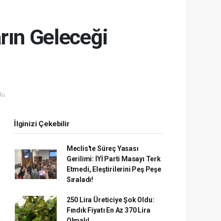
rın Geleceği
u.
İlginizi Çekebilir
Meclis'te Süreç Yasası
Gerilimi: İYİ Parti Masayı Terk
Etmedi, Eleştirilerini Peş Peşe
Sıraladı!
250 Lira Üreticiye Şok Oldu:
Fındık Fiyatı En Az 370 Lira
Olmalı!