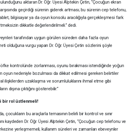
ulunduğunu aktaran Dr. Öğr. Üyesi Alptekin Çetin, “Çocuğun ekran
arşısında geçirdiği sürenin giderek artması; bu sürenin cep telefonu,
ablet, bilgisayar ya da oyun konsolu aracılığıyla gerçekleşmesi fark
tmeksizin dikkatle değerlendirilmeli.” dedi.
veynleri tarafından uygun görülen süreden daha fazla oyun
eti olduğuna vurgu yapan Dr. Öğr. Üyesi Çetin sözlerini şöyle
 öfke kontrolünde zorlanması, oyunu bırakması istendiğinde yoğun
n oyun nedeniyle bozulması da dikkat edilmesi gereken belirtiler
l ilişkilerden uzaklaşma ve sorumluluklarını ihmal etme gibi
arın dışına çıktığını gösterebilir.”
 bir rol üstlenmeli!
, çocukların bu araçlarla temasının belirli bir kontrol ve sınır
ı kaydeden Dr. Öğr. Üyesi Alptekin Çetin, “Çocuğun cep telefonu ve
merkezine yerleşmemeli; kullanım süreleri ve zamanları ebeveynler