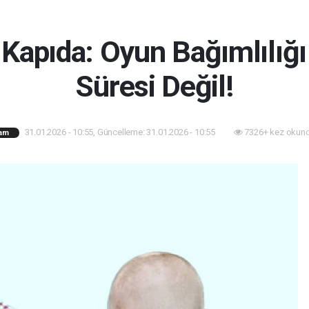
ke Kapıda: Oyun Bağımlılığ
Süresi Değil!
31.01.2026 - 10:55, Güncelleme: 31.01.2026 - 10:55
7326+ kez okund
am