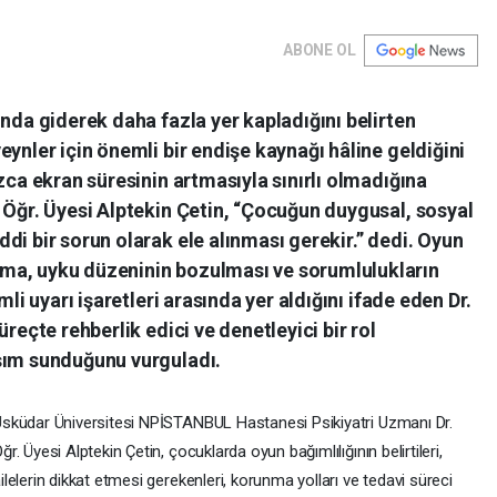
ABONE OL
ında giderek daha fazla yer kapladığını belirten
ynler için önemli bir endişe kaynağı hâline geldiğini
zca ekran süresinin artmasıyla sınırlı olmadığına
 Öğr. Üyesi Alptekin Çetin, “Çocuğun duygusal, sosyal
di bir sorun olarak ele alınması gerekir.” dedi. Oyun
ma, uyku düzeninin bozulması ve sorumlulukların
mli uyarı işaretleri arasında yer aldığını ifade eden Dr.
üreçte rehberlik edici ve denetleyici bir rol
şım sunduğunu vurguladı.
sküdar Üniversitesi NPİSTANBUL Hastanesi Psikiyatri Uzmanı Dr.
ğr. Üyesi Alptekin Çetin, çocuklarda oyun bağımlılığının belirtileri,
ilelerin dikkat etmesi gerekenleri, korunma yolları ve tedavi süreci