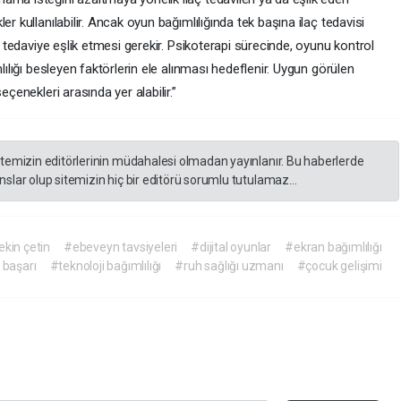
r kullanılabilir. Ancak oyun bağımlılığında tek başına ilaç tedavisi
in tedaviye eşlik etmesi gerekir. Psikoterapi sürecinde, oyunu kontrol
lılığı besleyen faktörlerin ele alınması hedeflenir. Uygun görülen
eçenekleri arasında yer alabilir.”
itemizin editörlerinin müdahalesi olmadan yayınlanır. Bu haberlerde
slar olup sitemizin hiç bir editörü sorumlu tutulamaz...
ekin çetin
#ebeveyn tavsiyeleri
#dijital oyunlar
#ekran bağımlılığı
başarı
#teknoloji bağımlılığı
#ruh sağlığı uzmanı
#çocuk gelişimi