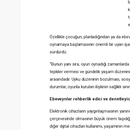
b
k
t
e
Özellikle çocuğun, planladığından ya da ebe
oynamaya başlamasının önemli bir uyarı işar
sürdürdü:
“Bunun yanı sıra, oyun oynadığı zamanlarda
tepkiler vermesi ve gündelik yaşam düzenini
arasındadır. Uyku düzeninin bozulması, sosya
durumlar, oyunla kurulan ilişkinin sağlıklı sınırl
Ebeveynler rehberlik edici ve denetleyici
Elektronik cihazların yaygınlaşmasının yanında
çerçevesinde olmasının büyük önem taşıdığın
diğer dijital cihazları kullanımı, yaşamının 