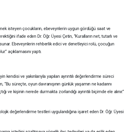
irmek isteyen çocukların, ebeveynlerin uygun gördüğü saat ve
tiğini ifade eden Dr. Öğr. Üyesi Çetin, “Kuralların net, tutarlı ve
 sunar. Ebeveynlerin rehberlik edici ve denetleyici rolü, çocuğun
lur.” açıklamasını yaptı.
eyin kendisi ve yakınlarıyla yapılan ayrıntılı değerlendirme süreci
in, “Bu süreçte, oyun davranışının günlük yaşamın ne kadarını
tığı ve kişinin nerede durmakta zorlandığı ayrıntılı biçimde ele alınır.”
olojik değerlendirme testleri uygulandığına işaret eden Dr. Öğr. Üyesi
ma isteğini azaltmaya yönelik ilaç tedavileri ya da eşlik eden