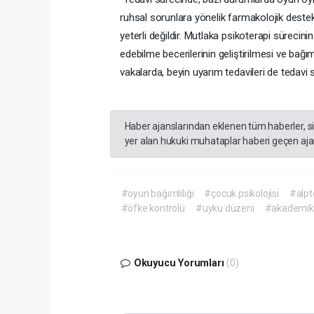
ruhsal sorunlara yönelik farmakolojik destekle
yeterli değildir. Mutlaka psikoterapi sürecin
edebilme becerilerinin geliştirilmesi ve bağım
vakalarda, beyin uyarım tedavileri de tedavi s
Haber ajanslarından eklenen tüm haberler, s
yer alan hukuki muhataplar haberi geçen ajan
#oyun bağımlılığı
#çocuk psikolojisi
#alpt
#öfke kontrolü
#uyku düzeni
#akademik 
Okuyucu Yorumları
(0)