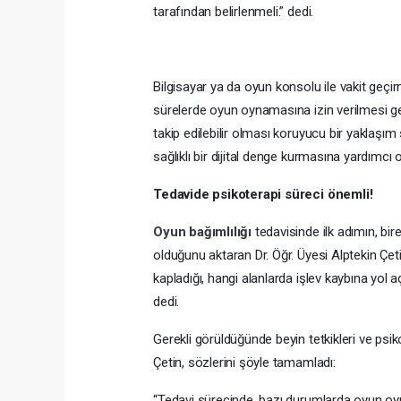
tarafından belirlenmeli.” dedi.
Bilgisayar ya da oyun konsolu ile vakit geç
sürelerde oyun oynamasına izin verilmesi gerek
takip edilebilir olması koruyucu bir yaklaşım
sağlıklı bir dijital denge kurmasına yardımcı o
Tedavide psikoterapi süreci önemli!
Oyun bağımlılığı
tedavisinde ilk adımın, bir
olduğunu aktaran Dr. Öğr. Üyesi Alptekin Çet
kapladığı, hangi alanlarda işlev kaybına yol aç
dedi.
Gerekli görüldüğünde beyin tetkikleri ve psik
Çetin, sözlerini şöyle tamamladı:
“Tedavi sürecinde, bazı durumlarda oyun oyna