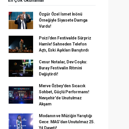
En Çok Okunanlar
Özgür Özel İsmet İnönü
Örneğiyle Siyasete Damga
Vurdu!
Poizi'den Festivalde Sürpriz
Hamle! Sahneden Telefon
Açtı, Eski Aşıkları Barıştırdı
Cesur Notalar, Dev Coşku:
Buray Festivalin Ritmini
Değiştirdi!
Merve Özbey'den Sıcacık
Sohbet, Güçlü Performans!
Nevşehir'de Unutulmaz
Akşam
Modanın ve Müziğin Yarıştığı
Gece: MAG’dan Unutulmaz 25.
Yıl Daveti!