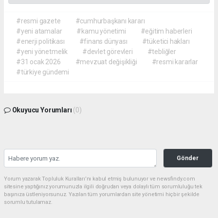
#resmi gazete
#cumhurbaşkanı kararı
#yeni atamalar
#kamu yönetimi
#eğitim haberleri
#enerji politikası
#finans dünyası
#tüketici hakları
#yeni yönetmelik
#devlet görevleri
#tebliğler
#31 ocak 2026
#mevzuat değişikliği
#resmi kararlar
#türkiye gündemi
Okuyucu Yorumları
(0)
Gönder
Yorum yazarak Topluluk Kuralları’nı kabul etmiş bulunuyor ve newsfindy.com
sitesine yaptığınız yorumunuzla ilgili doğrudan veya dolaylı tüm sorumluluğu tek
başınıza üstleniyorsunuz. Yazılan tüm yorumlardan site yönetimi hiçbir şekilde
sorumlu tutulamaz.