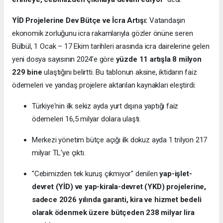
YİD Projelerine Dev Bütçe ve İcra Artışı:
Vatandaşın
ekonomik zorluğunu icra rakamlarıyla gözler önüne seren
Bülbül, 1 Ocak – 17 Ekim tarihleri arasında icra dairelerine gelen
yeni dosya sayısının 2024’e göre
yüzde 11 artışla 8 milyon
229 bine
ulaştığını belirtti. Bu tablonun aksine, iktidarın faiz
ödemeleri ve yandaş projelere aktarılan kaynakları eleştirdi:
Türkiye'nin ilk sekiz ayda yurt dışına yaptığı faiz
ödemeleri 16,5 milyar dolara ulaştı.
Merkezi yönetim bütçe açığı ilk dokuz ayda 1 trilyon 217
milyar TL'ye çıktı.
"Cebimizden tek kuruş çıkmıyor" denilen
yap-işlet-
devret (YİD) ve yap-kirala-devret (YKD) projelerine,
sadece 2026 yılında garanti, kira ve hizmet bedeli
olarak ödenmek üzere bütçeden 238 milyar lira