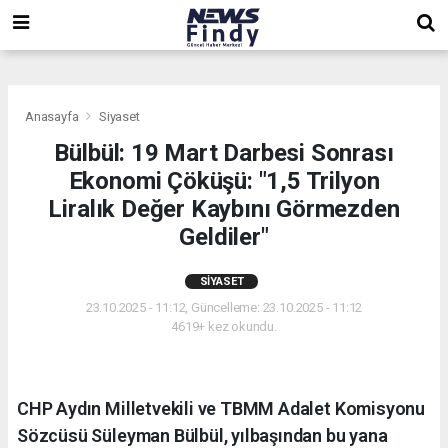
,
,
,
Anasayfa
Siyaset
Bülbül: 19 Mart Darbesi Sonrası
Ekonomi Çöküşü: "1,5 Trilyon
Liralık Değer Kaybını Görmezden
Geldiler"
SIYASET
23.10.2025 - 11:12, Güncelleme: 23.10.2025 - 11:12
4619+ kez okundu.
CHP Aydın Milletvekili ve TBMM Adalet Komisyonu
Sözcüsü Süleyman Bülbül, yılbaşından bu yana