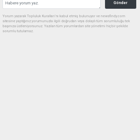
Gönder
Yorum yazarak Topluluk Kuralları’nı kabul etmiş bulunuyor ve newsfindy.com
sitesine yaptığınız yorumunuzla ilgili doğrudan veya dolaylı tüm sorumluluğu tek
başınıza üstleniyorsunuz. Yazılan tüm yorumlardan site yönetimi hiçbir şekilde
sorumlu tutulamaz.