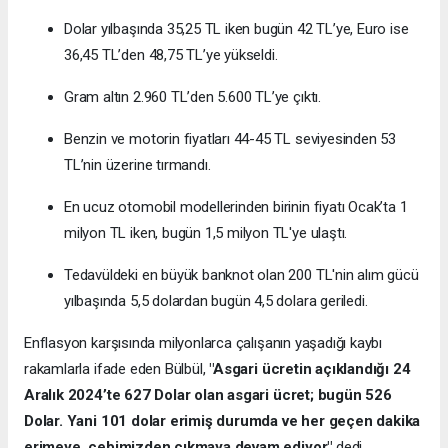
Dolar yılbaşında 35,25 TL iken bugün 42 TL’ye, Euro ise
36,45 TL’den 48,75 TL’ye yükseldi.
Gram altın 2.960 TL’den 5.600 TL’ye çıktı.
Benzin ve motorin fiyatları 44-45 TL seviyesinden 53
TL’nin üzerine tırmandı.
En ucuz otomobil modellerinden birinin fiyatı Ocak’ta 1
milyon TL iken, bugün 1,5 milyon TL'ye ulaştı.
Tedavüldeki en büyük banknot olan 200 TL'nin alım gücü
yılbaşında 5,5 dolardan bugün 4,5 dolara geriledi.
Enflasyon karşısında milyonlarca çalışanın yaşadığı kaybı
rakamlarla ifade eden Bülbül,
"Asgari ücretin açıklandığı 24
Aralık 2024’te 627 Dolar olan asgari ücret; bugün 526
Dolar. Yani 101 dolar erimiş durumda ve her geçen dakika
erimeye, cebimizden çıkmaya devam ediyor"
dedi.