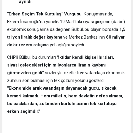
ayrıldı.
"Erken Seçim Tek Kurtuluş" Vurgusu:
Konuşmasında,
Ekrem İmamoğlu'na yönelik 19 Mart'taki siyasi girişimin (darbe)
ekonomik sonuçlarına da değinen Bülbül, bu olayın borsada
1,5
trilyon liralık değer kaybına
ve Merkez Bankası'nın
60 milyar
dolar rezerv satışına
yol açtığını söyledi.
CHP’li Bülbül, bu durumları
"iktidar kendi kişisel hırsları,
siyasi gelecekleri için milyonlarca liranın kaybını
görmezden geldi"
sözleriyle özetledi ve vatandaşa ekonomik
zulmün son bulması için tek çözüm yolunu gösterdi:
"Ekonomide artık vatandaşın dayanacak gücü, sıkacak
kemeri kalmadı. Hem milletin, hem devletin nefes alması,
bu baskılardan, zulümden kurtulmasının tek kurtuluşu
erken seçimdir."