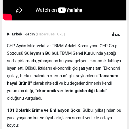
Erkek
|
Kadın
(Haberi Sesli Oku)
CHP Aydın Milletvekili ve TBMM Adalet Komisyonu CHP Grup
Sözcüsü
Süleyman Bülbül
, TBMM Genel Kurulu’nda yaptığı
sert açıklamada, yılbaşından bu yana gelişen ekonomik tabloya
isyan etti. Bülbül, iktidarın ekonomik gidişatı yansıtan "Ekonomi
çok iyi, herkes halinden memnun" gibi söylemlerini
"tamamen
hayal ürünü"
olarak niteledi ve bu değerlendirmenin kendi
yorumları değil,
"ekonomik verilerin gösterdiği tablo"
olduğunu vurguladı.
101 Dolarlık Erime ve Enflasyon Şoku:
Bülbül, yılbaşından bu
yana yaşanan kur ve fiyat artışlarını somut verilerle ortaya
koydu: