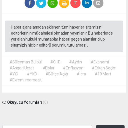
Haber ajanslarından eklenen tüm haberler, sitemizin
editörlerinin müdahalesi olmadan yayınlanır. Bu haberlerde
yer alan hukuki muhataplar haberi geçen ajanslar olup
sitemizin hiç bir editörü sorumlu tutulamaz...
#Süleyman Bülbül
#CHP
#Aydın
#Ekonomi
#Asgari Ücret
#Dolar
#Enflasyon
#Erken Seçim
#YİD
#YKD
#Bütçe Açığı
#İcra
#19 Mart
#Ekrem İmamoğlu
Okuyucu Yorumları
(0)