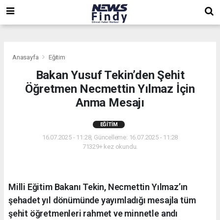
,
,
,
Anasayfa
Eğitim
Bakan Yusuf Tekin’den Şehit
Öğretmen Necmettin Yılmaz İçin
Anma Mesajı
EĞITIM
16.07.2025 - 11:28, Güncelleme: 16.07.2025 - 11:28
71329+ kez okundu.
Milli Eğitim Bakanı Tekin, Necmettin Yılmaz’ın
şehadet yıl dönümünde yayımladığı mesajla tüm
şehit öğretmenleri rahmet ve minnetle andı