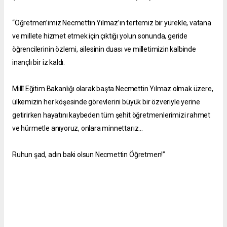
“Öğretmen’imiz Necmettin Yılmaz’ın tertemiz bir yürekle, vatana
ve millete hizmet etmek için çıktığı yolun sonunda, geride
öğrencilerinin özlemi, ailesinin duası ve milletimizin kalbinde
inançlı bir iz kaldı.
Millî Eğitim Bakanlığı olarak başta Necmettin Yılmaz olmak üzere,
ülkemizin her köşesinde görevlerini büyük bir özveriyle yerine
getirirken hayatını kaybeden tüm şehit öğretmenlerimizi rahmet
ve hürmetle anıyoruz, onlara minnettarız…
Ruhun şad, adın baki olsun Necmettin Öğretmen!”