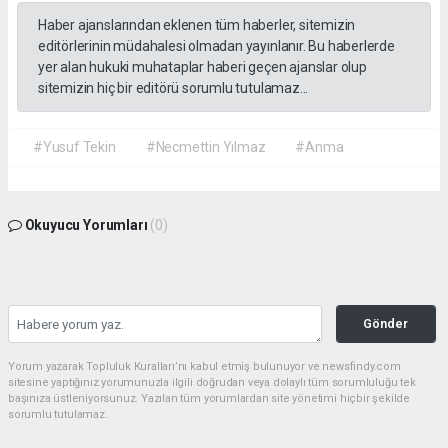
Haber ajanslarından eklenen tüm haberler, sitemizin
editörlerinin müdahalesi olmadan yayınlanır. Bu haberlerde
yer alan hukuki muhataplar haberi geçen ajanslar olup
sitemizin hiç bir editörü sorumlu tutulamaz...
#Yusuf Tekin
#Necmettin Yılmaz
#Anma
Okuyucu Yorumları
(0)
Gönder
Yorum yazarak Topluluk Kuralları’nı kabul etmiş bulunuyor ve newsfindy.com
sitesine yaptığınız yorumunuzla ilgili doğrudan veya dolaylı tüm sorumluluğu tek
başınıza üstleniyorsunuz. Yazılan tüm yorumlardan site yönetimi hiçbir şekilde
sorumlu tutulamaz.