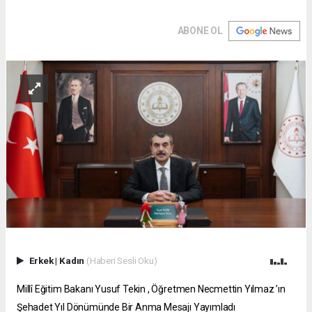
ABONE OL
Erkek
|
Kadın
(Haberi Sesli Oku)
Millî Eğitim Bakanı Yusuf Tekin , Öğretmen Necmettin Yılmaz ’ın
Şehadet Yıl Dönümünde Bir Anma Mesajı Yayımladı