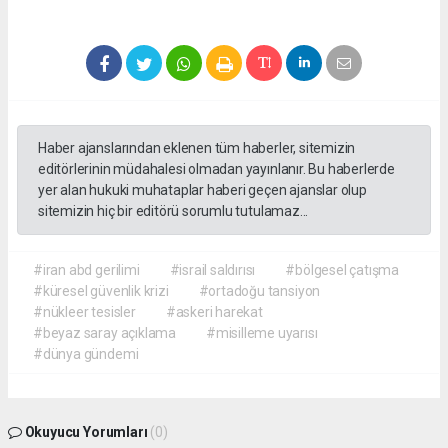
Haber ajanslarından eklenen tüm haberler, sitemizin
editörlerinin müdahalesi olmadan yayınlanır. Bu haberlerde
yer alan hukuki muhataplar haberi geçen ajanslar olup
sitemizin hiç bir editörü sorumlu tutulamaz...
#iran abd gerilimi
#israil saldırısı
#bölgesel çatışma
#küresel güvenlik krizi
#ortadoğu tansiyon
#nükleer tesisler
#askeri harekat
#beyaz saray açıklama
#misilleme uyarısı
#dünya gündemi
Okuyucu Yorumları
(0)