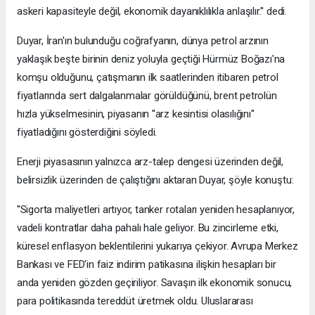
askeri kapasiteyle değil, ekonomik dayanıklılıkla anlaşılır.'' dedi.
Duyar, İran'ın bulunduğu coğrafyanın, dünya petrol arzının
yaklaşık beşte birinin deniz yoluyla geçtiği Hürmüz Boğazı'na
komşu olduğunu, çatışmanın ilk saatlerinden itibaren petrol
fiyatlarında sert dalgalanmalar görüldüğünü, brent petrolün
hızla yükselmesinin, piyasanın ''arz kesintisi olasılığını''
fiyatladığını gösterdiğini söyledi.
Enerji piyasasının yalnızca arz-talep dengesi üzerinden değil,
belirsizlik üzerinden de çalıştığını aktaran Duyar, şöyle konuştu:
''Sigorta maliyetleri artıyor, tanker rotaları yeniden hesaplanıyor,
vadeli kontratlar daha pahalı hale geliyor. Bu zincirleme etki,
küresel enflasyon beklentilerini yukarıya çekiyor. Avrupa Merkez
Bankası ve FED'in faiz indirim patikasına ilişkin hesapları bir
anda yeniden gözden geçiriliyor. Savaşın ilk ekonomik sonucu,
para politikasında tereddüt üretmek oldu. Uluslararası