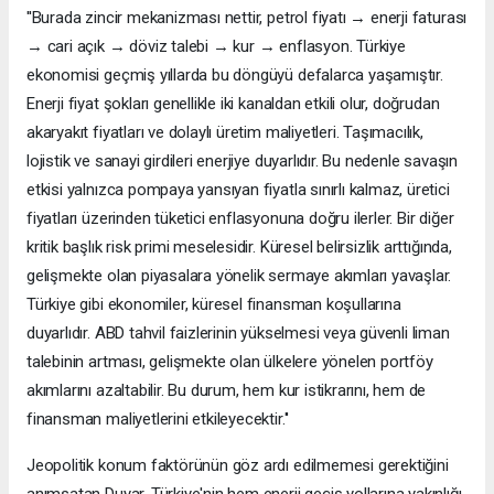
''Burada zincir mekanizması nettir, petrol fiyatı → enerji faturası
→ cari açık → döviz talebi → kur → enflasyon. Türkiye
ekonomisi geçmiş yıllarda bu döngüyü defalarca yaşamıştır.
Enerji fiyat şokları genellikle iki kanaldan etkili olur, doğrudan
akaryakıt fiyatları ve dolaylı üretim maliyetleri. Taşımacılık,
lojistik ve sanayi girdileri enerjiye duyarlıdır. Bu nedenle savaşın
etkisi yalnızca pompaya yansıyan fiyatla sınırlı kalmaz, üretici
fiyatları üzerinden tüketici enflasyonuna doğru ilerler. Bir diğer
kritik başlık risk primi meselesidir. Küresel belirsizlik arttığında,
gelişmekte olan piyasalara yönelik sermaye akımları yavaşlar.
Türkiye gibi ekonomiler, küresel finansman koşullarına
duyarlıdır. ABD tahvil faizlerinin yükselmesi veya güvenli liman
talebinin artması, gelişmekte olan ülkelere yönelen portföy
akımlarını azaltabilir. Bu durum, hem kur istikrarını, hem de
finansman maliyetlerini etkileyecektir.''
Jeopolitik konum faktörünün göz ardı edilmemesi gerektiğini