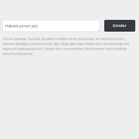
Gönder
Yorum yazarak Topluluk Kuralları’nı kabul etmiş bulunuyor ve newsfindy.com
sitesine yaptığınız yorumunuzla ilgili doğrudan veya dolaylı tüm sorumluluğu tek
başınıza üstleniyorsunuz. Yazılan tüm yorumlardan site yönetimi hiçbir şekilde
sorumlu tutulamaz.