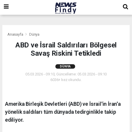
,
,
,
Anasayfa
Dünya
ABD ve İsrail Saldırıları Bölgesel
Savaş Riskini Tetikledi
DÜNYA
05.03.2026 - 09:10, Güncelleme: 05.03.2026 - 09:10
6036+ kez okundu.
Amerika Birleşik Devletleri (ABD) ve İsrail'in İran'a
yönelik saldıları tüm dünyada tedirginlikle takip
ediliyor.