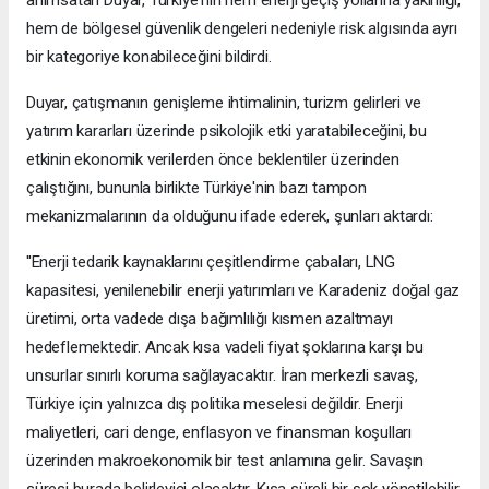
anımsatan Duyar, Türkiye'nin hem enerji geçiş yollarına yakınlığı,
hem de bölgesel güvenlik dengeleri nedeniyle risk algısında ayrı
bir kategoriye konabileceğini bildirdi.
Duyar, çatışmanın genişleme ihtimalinin, turizm gelirleri ve
yatırım kararları üzerinde psikolojik etki yaratabileceğini, bu
etkinin ekonomik verilerden önce beklentiler üzerinden
çalıştığını, bununla birlikte Türkiye'nin bazı tampon
mekanizmalarının da olduğunu ifade ederek, şunları aktardı:
''Enerji tedarik kaynaklarını çeşitlendirme çabaları, LNG
kapasitesi, yenilenebilir enerji yatırımları ve Karadeniz doğal gaz
üretimi, orta vadede dışa bağımlılığı kısmen azaltmayı
hedeflemektedir. Ancak kısa vadeli fiyat şoklarına karşı bu
unsurlar sınırlı koruma sağlayacaktır. İran merkezli savaş,
Türkiye için yalnızca dış politika meselesi değildir. Enerji
maliyetleri, cari denge, enflasyon ve finansman koşulları
üzerinden makroekonomik bir test anlamına gelir. Savaşın