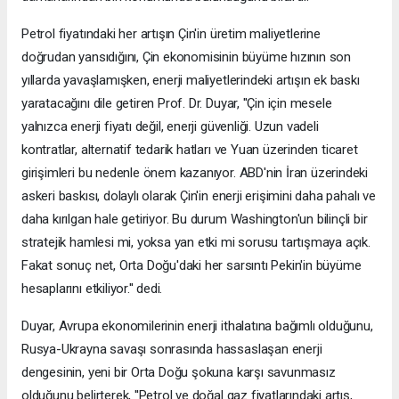
Petrol fiyatındaki her artışın Çin'in üretim maliyetlerine
doğrudan yansıdığını, Çin ekonomisinin büyüme hızının son
yıllarda yavaşlamışken, enerji maliyetlerindeki artışın ek baskı
yaratacağını dile getiren Prof. Dr. Duyar, ''Çin için mesele
yalnızca enerji fiyatı değil, enerji güvenliği. Uzun vadeli
kontratlar, alternatif tedarik hatları ve Yuan üzerinden ticaret
girişimleri bu nedenle önem kazanıyor. ABD'nin İran üzerindeki
askeri baskısı, dolaylı olarak Çin'in enerji erişimini daha pahalı ve
daha kırılgan hale getiriyor. Bu durum Washington'un bilinçli bir
stratejik hamlesi mi, yoksa yan etki mi sorusu tartışmaya açık.
Fakat sonuç net, Orta Doğu'daki her sarsıntı Pekin'in büyüme
hesaplarını etkiliyor.'' dedi.
Duyar, Avrupa ekonomilerinin enerji ithalatına bağımlı olduğunu,
Rusya-Ukrayna savaşı sonrasında hassaslaşan enerji
dengesinin, yeni bir Orta Doğu şokuna karşı savunmasız
olduğunu belirterek, ''Petrol ve doğal gaz fiyatlarındaki artış,