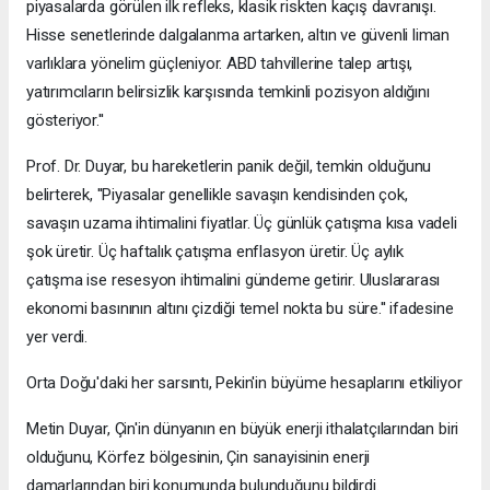
piyasalarda görülen ilk refleks, klasik riskten kaçış davranışı.
Hisse senetlerinde dalgalanma artarken, altın ve güvenli liman
varlıklara yönelim güçleniyor. ABD tahvillerine talep artışı,
yatırımcıların belirsizlik karşısında temkinli pozisyon aldığını
gösteriyor.''
Prof. Dr. Duyar, bu hareketlerin panik değil, temkin olduğunu
belirterek, ''Piyasalar genellikle savaşın kendisinden çok,
savaşın uzama ihtimalini fiyatlar. Üç günlük çatışma kısa vadeli
şok üretir. Üç haftalık çatışma enflasyon üretir. Üç aylık
çatışma ise resesyon ihtimalini gündeme getirir. Uluslararası
ekonomi basınının altını çizdiği temel nokta bu süre.'' ifadesine
yer verdi.
Orta Doğu'daki her sarsıntı, Pekin'in büyüme hesaplarını etkiliyor
Metin Duyar, Çin'in dünyanın en büyük enerji ithalatçılarından biri
olduğunu, Körfez bölgesinin, Çin sanayisinin enerji
damarlarından biri konumunda bulunduğunu bildirdi.