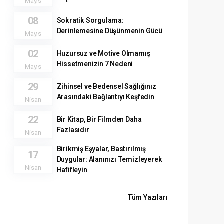
Mayıs
08
Sokratik Sorgulama:
Derinlemesine Düşünmenin Gücü
Mayıs
02
Huzursuz ve Motive Olmamış
Hissetmenizin 7 Nedeni
Mayıs
29
Zihinsel ve Bedensel Sağlığınız
Arasındaki Bağlantıyı Keşfedin
Nisan
22
Bir Kitap, Bir Filmden Daha
Fazlasıdır
Nisan
Birikmiş Eşyalar, Bastırılmış
17
Duygular: Alanınızı Temizleyerek
Nisan
Hafifleyin
Tüm Yazıları