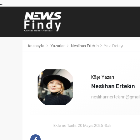
,
,
,
Anasayfa
Yazarlar
Neslihan Ertekin
Yazı Detayı
Köşe Yazarı
Neslihan Ertekin
neslihannertekinn@gmai
Ekleme Tarihi: 20 Mayıs 2025 -Salı