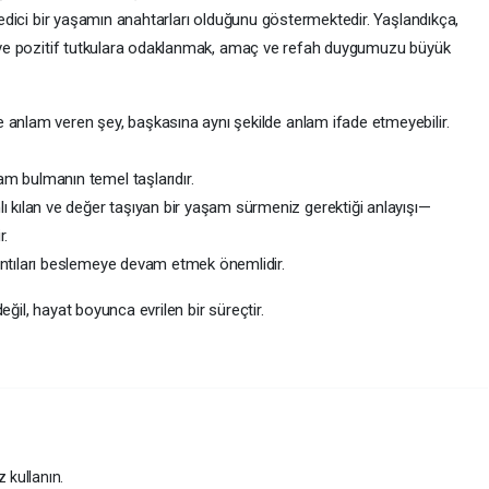
n edici bir yaşamın anahtarları olduğunu göstermektedir. Yaşlandıkça,
ek ve pozitif tutkulara odaklanmak, amaç ve refah duygumuzu büyük
ne anlam veren şey, başkasına aynı şekilde anlam ifade etmeyebilir.
am bulmanın temel taşlarıdır.
ı kılan ve değer taşıyan bir yaşam sürmeniz gerektiği anlayışı—
r.
lantıları beslemeye devam etmek önemlidir.
eğil, hayat boyunca evrilen bir süreçtir.
z kullanın.