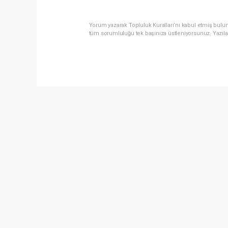
Yorum yazarak Topluluk Kuralları’nı kabul etmiş bulun
tüm sorumluluğu tek başınıza üstleniyorsunuz. Yazıla