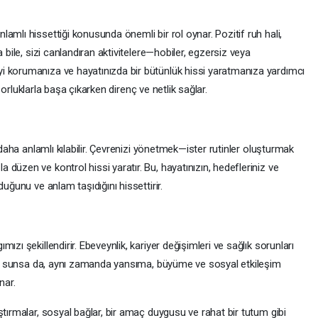
amlı hissettiği konusunda önemli bir rol oynar. Pozitif ruh hali,
 bile, sizi canlandıran aktivitelere—hobiler, egzersiz veya
i korumanıza ve hayatınızda bir bütünlük hissi yaratmanıza yardımcı
, zorluklarla başa çıkarken direnç ve netlik sağlar.
 daha anlamlı kılabilir. Çevrenizi yönetmek—ister rutinler oluşturmak
düzen ve kontrol hissi yaratır. Bu, hayatınızın, hedefleriniz ve
duğunu ve anlam taşıdığını hissettirir.
zı şekillendirir. Ebeveynlik, kariyer değişimleri ve sağlık sorunları
klar sunsa da, aynı zamanda yansıma, büyüme ve sosyal etkileşim
nar.
ştırmalar, sosyal bağlar, bir amaç duygusu ve rahat bir tutum gibi