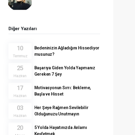
Diğer Yazıları
10
Bedeninizin Ağladığını Hissediyor
musunuz?
Temmuz
25
Başarıya Giden Yolda Yapmanız
Gereken 7 Şey
Haziran
17
Motivasyonun Sırrı: Bekleme,
Başla ve Hisset
Haziran
03
Her Şeye Rağmen Sevilebilir
Olduğunuzu Unutmayın
Haziran
20
5 Yolda Hayatınızda Anlamı
Keşfetmek