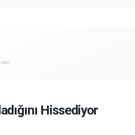
l.com
adığını Hissediyor