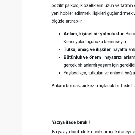
pozitif psikolojik özelliklerin uzun ve tatmi
yeni hobiler edinmek, ilişkileri güçlendirm
ölçüde artırabilir.
Anlam, kişisel bir yolculuktur
: Biri
Kendi yolculuğunuzu benimseyin.
Tutku, amaç ve ilişkiler
, hayatta anl
Bütünlük ve önem
—hayatınızı anlaml
gerçek bir anlamlı yaşam için gereklidi
Yaşlandıkça, tutkuları ve anlamlı bağ
Anlamı bulmak, bir kez ulaşılacak bir hedef d
Yazıya ifade bırak !
Bu yazıya hiç ifade kullanılmamış ilk ifadeyi si