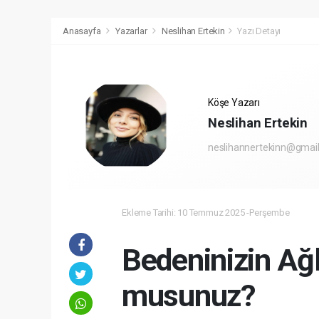
Anasayfa
Yazarlar
Neslihan Ertekin
Yazı Detayı
Köşe Yazarı
Neslihan Ertekin
neslihannertekinn@gmai
Ekleme Tarihi: 10 Temmuz 2025 -Perşembe
Bedeninizin Ağl
musunuz?