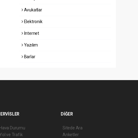
Avukatlar
Elektronik
İnternet
Yazılım
Barlar
ERVİSLER
DİĞER
Hava Durumu
Sitede Ara
Yol ve Trafik
Anketler