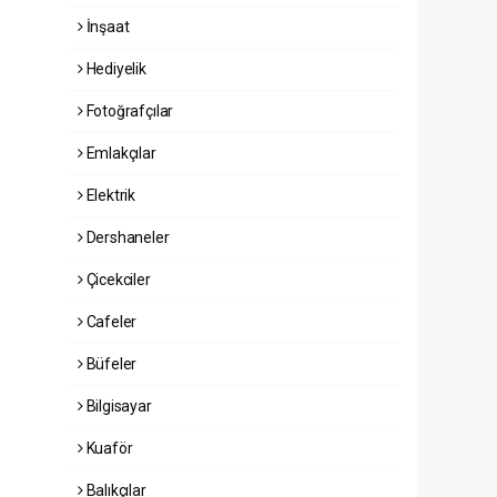
İnşaat
Hediyelik
Fotoğrafçılar
Emlakçılar
Elektrik
Dershaneler
Çicekciler
Cafeler
Büfeler
Bilgisayar
Kuaför
Balıkçılar