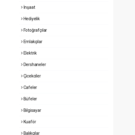
İnşaat
Hediyelik
Fotoğrafçılar
Emlakçılar
Elektrik
Dershaneler
Çicekciler
Cafeler
Büfeler
Bilgisayar
Kuaför
Balıkçılar