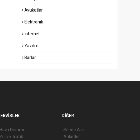
Avukatlar
Elektronik
İnternet
Yazılım
Barlar
ERVİSLER
DİĞER
Hava Durumu
Sitede Ara
Yol ve Trafik
Anketler