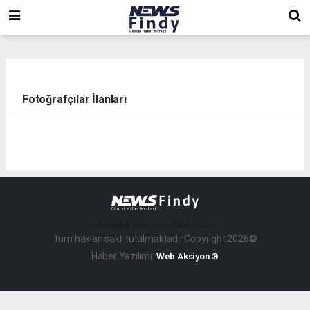
,
,
,
Fotoğrafçılar İlanları
haber paketi
haber scripti
haber yazılımı
Tüm hakları saklı tutulmaktadır.Copyright 2026©
Haber Yazılımı:
Web Aksiyon ®