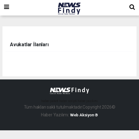
,
,
,
Avukatlar İlanları
haber paketi
haber scripti
haber yazılımı
Tüm hakları saklı tutulmaktadır.Copyright 2026©
Haber Yazılımı:
Web Aksiyon ®