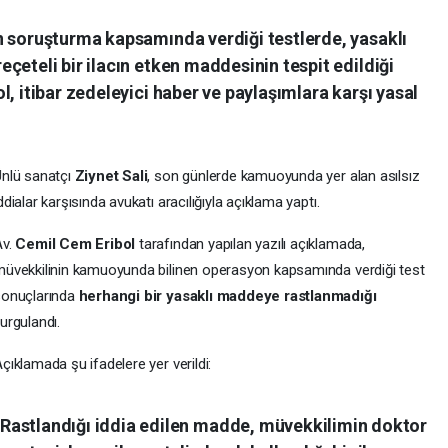
n soruşturma kapsamında verdiği testlerde, yasaklı
çeteli bir ilacın etken maddesinin tespit edildiği
, itibar zedeleyici haber ve paylaşımlara karşı yasal
nlü sanatçı
Ziynet Sali
, son günlerde kamuoyunda yer alan asılsız
ddialar karşısında avukatı aracılığıyla açıklama yaptı.
Av.
Cemil Cem Eribol
tarafından yapılan yazılı açıklamada,
üvekkilinin kamuoyunda bilinen operasyon kapsamında verdiği test
sonuçlarında
herhangi bir yasaklı maddeye rastlanmadığı
urgulandı.
çıklamada şu ifadelere yer verildi:
“Rastlandığı iddia edilen madde, müvekkilimin
doktor