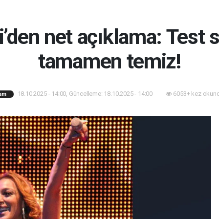
i’den net açıklama: Test
tamamen temiz!
18.10.2025 - 14:00, Güncelleme: 18.10.2025 - 14:00
6053+ kez okund
am