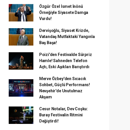
Özgür Özel İsmet İnönü
Örneğiyle Siyasete Damga
Vurdu!
Dervişoğlu, Siyaset Krizde,
Vatandaş Mutfaktaki Yangınla
Baş Başa!
Poizi'den Festivalde Sürpriz
Hamle! Sahneden Telefon
Açtı, Eski Aşıkları Barıştırdı
Merve Özbey'den Sıcacık
Sohbet, Güçlü Performans!
Nevşehir'de Unutulmaz
Akşam
Cesur Notalar, Dev Coşku:
Buray Festivalin Ritmini
Değiştirdi!