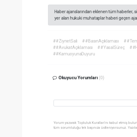
Haber ajanslarından eklenen tüm haberler, s
yer alan hukuki muhataplar haberi geçen ajan
##ZiynetSali
##BasınAçıklaması
##Tem
##AvukatAçıklaması
##YasalSüreç
##H
##KamuoyunaDuyuru
Okuyucu Yorumları
(0)
Yorum yazarak Topluluk Kuralları’nı kabul etmiş bulun
tüm sorumluluğu tek başınıza üstleniyorsunuz. Yazıla