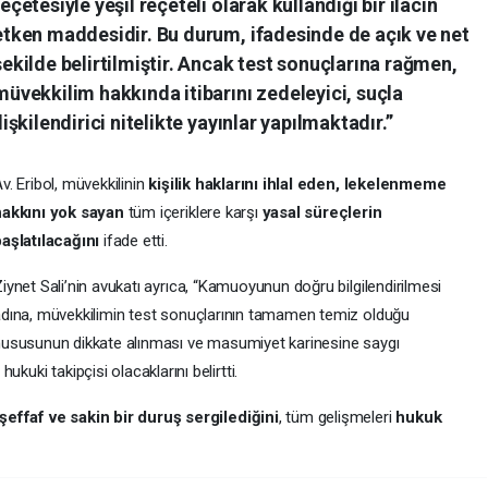
reçetesiyle yeşil reçeteli olarak kullandığı bir ilacın
etken maddesidir.
Bu durum, ifadesinde de açık ve net
şekilde belirtilmiştir. Ancak test sonuçlarına rağmen,
müvekkilim hakkında itibarını zedeleyici, suçla
ilişkilendirici nitelikte yayınlar yapılmaktadır.”
v. Eribol, müvekkilinin
kişilik haklarını ihlal eden, lekelenmeme
hakkını yok sayan
tüm içeriklere karşı
yasal süreçlerin
aşlatılacağını
ifade etti.
iynet Sali’nin avukatı ayrıca, “Kamuoyunun doğru bilgilendirilmesi
dına, müvekkilimin test sonuçlarının tamamen temiz olduğu
ususunun dikkate alınması ve masumiyet karinesine saygı
kuki takipçisi olacaklarını belirtti.
şeffaf ve sakin bir duruş sergilediğini
, tüm gelişmeleri
hukuk