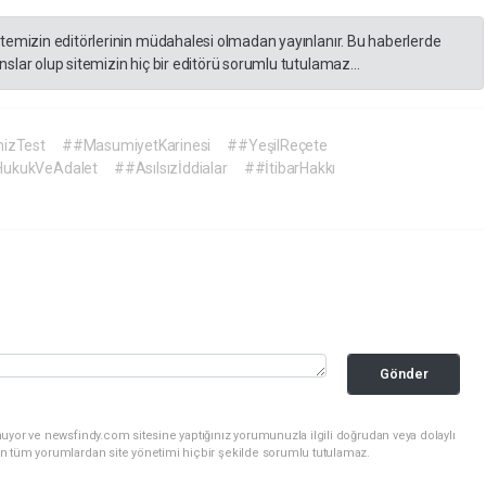
itemizin editörlerinin müdahalesi olmadan yayınlanır. Bu haberlerde
slar olup sitemizin hiç bir editörü sorumlu tutulamaz...
izTest
##MasumiyetKarinesi
##YeşilReçete
ukukVeAdalet
##Asılsızİddialar
##İtibarHakkı
Gönder
uyor ve newsfindy.com sitesine yaptığınız yorumunuzla ilgili doğrudan veya dolaylı
n tüm yorumlardan site yönetimi hiçbir şekilde sorumlu tutulamaz.