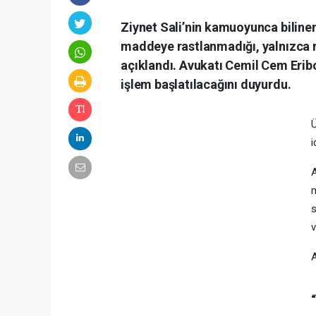
Ziynet Sali’nin kamuoyunca biline
maddeye rastlanmadığı, yalnızca re
açıklandı. Avukatı Cemil Cem Eribol
işlem başlatılacağını duyurdu.
Ü
i
m
v
A