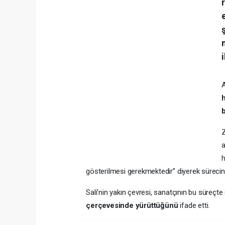
A
b
Z
a
h
gösterilmesi gerekmektedir” diyerek sürecin hu
Sali’nin yakın çevresi, sanatçının bu süreçte
çerçevesinde yürüttüğünü
ifade etti.