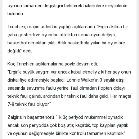
oyunun tamamen değiştiğini belirterek hakemlere eleştirilerde
bulundu.
Trinchieri, maçın ardından yaptığı açıklamada, "Ergin akıllıca bir
çaba gösterdi ve oyundan atıldıktan sonra oyun değişti,
basketbol olmaktan çıktı. Artık basketbola yakın bir oyun bile
değildi." dedi.
Koç Trinchieri açıklamalarına şöyle devam etti:
"Ergin'e büyük saygım var ancak kabul etmeliyiz ki her şey onun
diskalifiye edilmesiyle başladı. Lonnie Walker'ın 3 sayılık atışı
sırasında savunma faulü yerine, faul olmadan floptan dolayı
teknik faul çalındı, ardından bir teknik faul daha geldi. Her maçta
7-8 teknik faul oluyor."
Zalgiris'in başantrenörü, "İlk üç periyod mükemmel oynadık
ancak son periyodda çok boş atış kaçırdık, top kayıpları yaptık
ve oyunun değişmesiyle birlikte kontrolü tamamen kaptırdık."