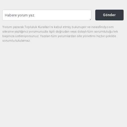
Gönder
Yorum yazarak Topluluk Kuralları’nı kabul etmiş bulunuyor ve newsfindy.com
sitesine yaptığınız yorumunuzla ilgili doğrudan veya dolaylı tüm sorumluluğu tek
başınıza üstleniyorsunuz. Yazılan tüm yorumlardan site yönetimi hiçbir şekilde
sorumlu tutulamaz.