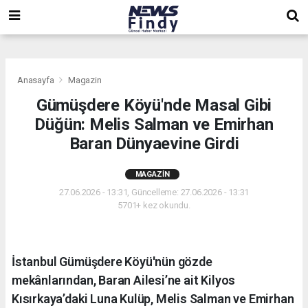
,
,
,
Anasayfa
Magazin
Gümüşdere Köyü'nde Masal Gibi
Düğün: Melis Salman ve Emirhan
Baran Dünyaevine Girdi
MAGAZIN
27.06.2026 - 13:31, Güncelleme: 27.06.2026 - 13:31
5701+ kez okundu.
İstanbul Gümüşdere Köyü'nün gözde
mekânlarından, Baran Ailesi’ne ait Kilyos
Kısırkaya’daki Luna Kulüp, Melis Salman ve Emirhan