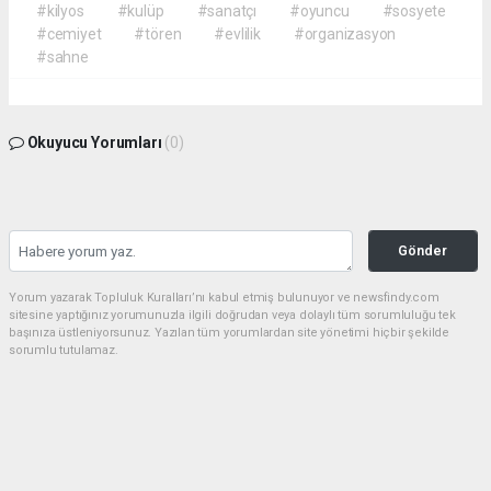
#kilyos
#kulüp
#sanatçı
#oyuncu
#sosyete
#cemiyet
#tören
#evlilik
#organizasyon
#sahne
Okuyucu Yorumları
(0)
Gönder
Yorum yazarak Topluluk Kuralları’nı kabul etmiş bulunuyor ve newsfindy.com
sitesine yaptığınız yorumunuzla ilgili doğrudan veya dolaylı tüm sorumluluğu tek
başınıza üstleniyorsunuz. Yazılan tüm yorumlardan site yönetimi hiçbir şekilde
sorumlu tutulamaz.