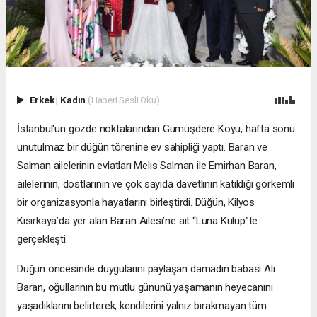
Erkek
|
Kadın
(Haberi Sesli Oku)
İstanbul'un gözde noktalarından Gümüşdere Köyü, hafta sonu
unutulmaz bir düğün törenine ev sahipliği yaptı. Baran ve
Salman ailelerinin evlatları Melis Salman ile Emirhan Baran,
ailelerinin, dostlarının ve çok sayıda davetlinin katıldığı görkemli
bir organizasyonla hayatlarını birleştirdi. Düğün, Kilyos
Kısırkaya’da yer alan Baran Ailesi’ne ait “Luna Kulüp”te
gerçekleşti.
Düğün öncesinde duygularını paylaşan damadın babası Ali
Baran, oğullarının bu mutlu gününü yaşamanın heyecanını
yaşadıklarını belirterek, kendilerini yalnız bırakmayan tüm