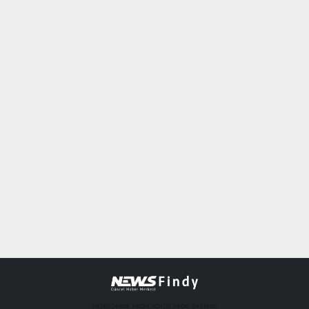
haber paketi
haber scripti
haber yazılımı