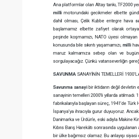
Ana platformlar olan Altay tankı, TF2000 ye
milli
motorundaki gecikmeler elbette günde
dahil olması, Çelik Kubbe entegre hava
s
başlamamız elbette zafiyet olarak ortaya
peşinde koşmamızı, NATO üyesi olmayan devl
konusunda bile sıkıntı yaşamamızı,
milli
ha
maruz kalmamıza sebep olan ve bugün
sorgulayacağız. Çünkü vatanseverliğin gereğ
SAVUNMA
SANAYİNİN TEMELLERİ 1930’L
Savunma
sanayi
bir iktidarın değil devleti
sanayinin temelleri 2000’li yıllarda atılmad
fabrikalarıyla başlayan süreç, 1941’de Tür
İspanya’ya ihracıyla gurur duyuyoruz. Ancak 
Danimarka ve Ürdün’e, eski adıyla Makine 
Kıbrıs Barış Harekâtı sonrasında uygulanan 
bir ülke bağımsız olamaz. Bu anlayışı siyasi