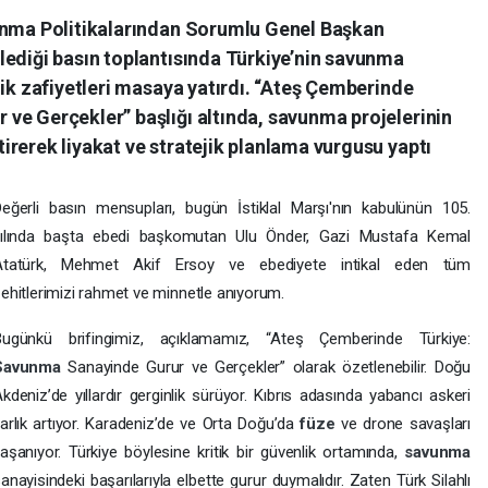
vunma Politikalarından Sorumlu Genel Başkan
lediği basın toplantısında Türkiye’nin savunma
jik zafiyetleri masaya yatırdı. “Ateş Çemberinde
ve Gerçekler” başlığı altında, savunma projelerinin
rerek liyakat ve stratejik planlama vurgusu yaptı
eğerli basın mensupları, bugün İstiklal Marşı'nın kabulünün 105.
yılında başta ebedi başkomutan Ulu Önder, Gazi Mustafa Kemal
Atatürk, Mehmet Akif Ersoy ve ebediyete intikal eden tüm
ehitlerimizi rahmet ve minnetle anıyorum.
Bugünkü brifingimiz, açıklamamız, “Ateş Çemberinde Türkiye:
Savunma
Sanayinde Gurur ve Gerçekler” olarak özetlenebilir. Doğu
kdeniz’de yıllardır gerginlik sürüyor. Kıbrıs adasında yabancı askeri
arlık artıyor. Karadeniz’de ve Orta Doğu’da
füze
ve drone savaşları
aşanıyor. Türkiye böylesine kritik bir güvenlik ortamında,
savunma
anayisindeki başarılarıyla elbette gurur duymalıdır. Zaten Türk Silahlı