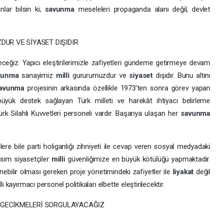
nlar bilsin ki;
savunma
meseleleri propaganda alanı değil, devlet
UR VE SİYASET DIŞIDIR
eğiz. Yapıcı eleştirilerimizle zafiyetleri gündeme getirmeye devam
vunma
sanayimiz
milli
gururumuzdur ve
siyaset
dışıdır. Bunu altını
avunma
projesinin arkasında özellikle 1973’ten sonra görev yapan
yük destek sağlayan Türk milleti ve harekât ihtiyacı belirleme
k Silahlı Kuvvetleri personeli vardır. Başarıya ulaşan her
savunma
ilere bile parti holiganlığı zihniyeti ile cevap veren sosyal medyadaki
ısım siyasetçiler
milli
güvenliğimize en büyük kötülüğü yapmaktadır.
enebilir olması gereken proje yönetimindeki zafiyetler ile
liyakat
değil
i kayırmacı personel politikaları elbette eleştirilecektir.
İ GECİKMELERİ SORGULAYACAĞIZ