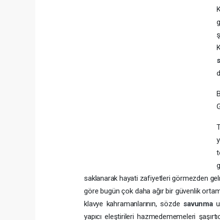
K
g
K
d
y
t
g
saklanarak hayati zafiyetleri görmezden gel
göre bugün çok daha ağır bir güvenlik ortam
klavye kahramanlarının, sözde
savunma
u
yapıcı eleştirileri hazmedememeleri şaşırtı