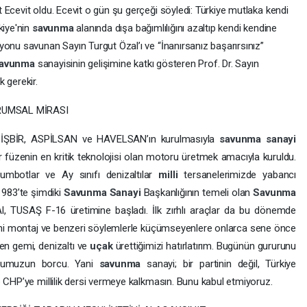
Ecevit oldu. Ecevit o gün şu gerçeği söyledi: Türkiye mutlaka kendi
kiye'nin
savunma
alanında dışa bağımlılığını azaltıp kendi kendine
yonu savunan Sayın Turgut Özal’ı ve “İnanırsanız başarırsınız”
avunma
sanayisinin gelişimine katkı gösteren Prof. Dr. Sayın
gerekir.
RUMSAL MİRASI
 İŞBİR, ASPİLSAN ve HAVELSAN’ın kurulmasıyla
savunma
sanayi
 füzenin en kritik teknolojisi olan motoru üretmek amacıyla kuruldu.
ücumbotlar ve Ay sınıfı denizaltılar
milli
tersanelerimizde yabancı
. 1983’te şimdiki
Savunma
Sanayi
Başkanlığının temeli olan
Savunma
AI, TUSAŞ F-16 üretimine başladı. İlk zırhlı araçlar da bu dönemde
imini montaj ve benzeri söylemlerle küçümseyenlere onlarca sene önce
ken gemi, denizaltı ve
uçak
ürettiğimizi hatırlatırım. Bugünün gururunu
numuzun borcu. Yani
savunma
sanayi; bir partinin değil, Türkiye
e CHP’ye millilik dersi vermeye kalkmasın. Bunu kabul etmiyoruz.