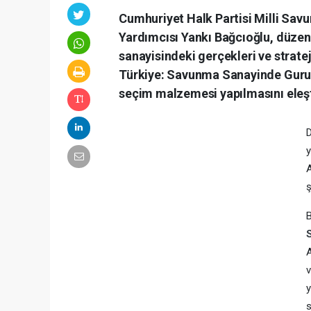
Cumhuriyet Halk Partisi Milli Sa
Yardımcısı Yankı Bağcıoğlu, düzen
sanayisindeki gerçekleri ve strate
Türkiye: Savunma Sanayinde Gurur 
seçim malzemesi yapılmasını eleşti
D
ş
A
v
y
s