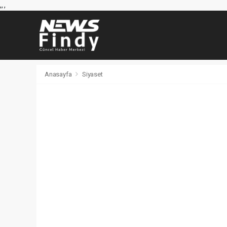
,
,
,
Anasayfa
Siyaset