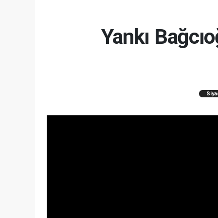
Yankı Bağcıoğ
Siya