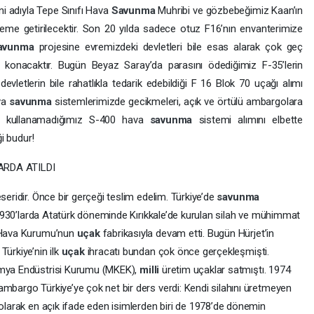
ni adıyla Tepe Sınıfı Hava
Savunma
Muhribi ve gözbebeğimiz Kaan’ın
me getirilecektir. Son 20 yılda sadece otuz F16’nın envanterimize
avunma
projesine evremizdeki devletleri bile esas alarak çok geç
 konacaktır. Bugün Beyaz Saray’da parasını ödediğimiz F-35’lerin
etlerin bile rahatlıkla tedarik edebildiği F 16 Blok 70 uçağı alımı
va
savunma
sistemlerimizde gecikmeleri, açık ve örtülü ambargolara
 kullanamadığımız S-400 hava
savunma
sistemi alımını elbette
i budur!
ARDA ATILDI
n eseridir. Önce bir gerçeği teslim edelim. Türkiye’de
savunma
ı. 1930’larda Atatürk döneminde Kırıkkale’de kurulan silah ve mühimmat
k Hava Kurumu’nun
uçak
fabrikasıyla devam etti. Bugün Hürjet’in
Türkiye’nin ilk
uçak
ihracatı bundan çok önce gerçekleşmişti.
Kimya Endüstrisi Kurumu (MKEK),
milli
üretim uçaklar satmıştı. 1974
ambargo Türkiye’ye çok net bir ders verdi: Kendi silahını üretmeyen
 olarak en açık ifade eden isimlerden biri de 1978’de dönemin