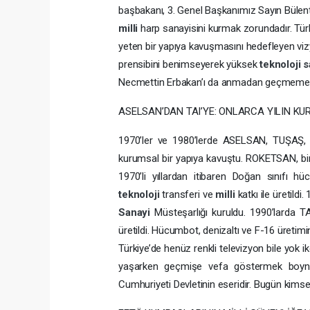
başbakanı, 3. Genel Başkanımız Sayın Bülent 
milli
harp sanayisini kurmak zorundadır. Tür
yeten bir yapıya kavuşmasını hedefleyen viz
prensibini benimseyerek yüksek
teknoloji
s
Necmettin Erbakan’ı da anmadan geçmemek 
ASELSAN’DAN TAI’YE: ONLARCA YILIN KU
1970’ler ve 1980’lerde ASELSAN, TUŞAŞ,
kurumsal bir yapıya kavuştu. ROKETSAN, bir
1970’li yıllardan itibaren Doğan sınıfı h
teknoloji
transferi ve
milli
katkı ile üretildi
Sanayi
Müsteşarlığı kuruldu. 1990’larda T
üretildi. Hücumbot, denizaltı ve F-16 üret
Türkiye’de henüz renkli televizyon bile yok i
yaşarken geçmişe vefa göstermek boy
Cumhuriyeti Devletinin eseridir. Bugün kims