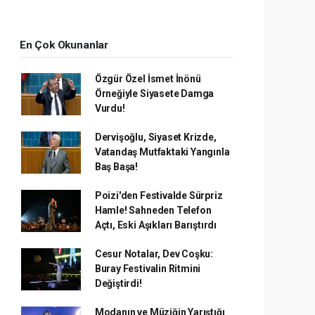
En Çok Okunanlar
Özgür Özel İsmet İnönü
Örneğiyle Siyasete Damga
Vurdu!
Dervişoğlu, Siyaset Krizde,
Vatandaş Mutfaktaki Yangınla
Baş Başa!
Poizi'den Festivalde Sürpriz
Hamle! Sahneden Telefon
Açtı, Eski Aşıkları Barıştırdı
Cesur Notalar, Dev Coşku:
Buray Festivalin Ritmini
Değiştirdi!
Modanın ve Müziğin Yarıştığı