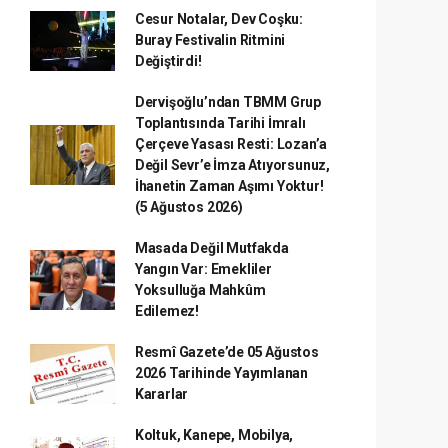
Cesur Notalar, Dev Coşku:
Buray Festivalin Ritmini
Değiştirdi!
Dervişoğlu’ndan TBMM Grup
Toplantısında Tarihi İmralı
Çerçeve Yasası Resti: Lozan’a
Değil Sevr’e İmza Atıyorsunuz,
İhanetin Zaman Aşımı Yoktur!
(5 Ağustos 2026)
Masada Değil Mutfakda
Yangın Var: Emekliler
Yoksulluğa Mahkûm
Edilemez!
Resmî Gazete’de 05 Ağustos
2026 Tarihinde Yayımlanan
Kararlar
Koltuk, Kanepe, Mobilya,