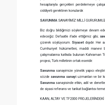
hesaplarıyla gerçekleri perdelemeye çalışa
ciddiyeti gerektiren konulardır.
SAVUNMA
SANAYİMİZ MİLLİ GURURUMUZD
Biz doğru bildiğimizi söylemeye devam edec
edeceğiz. Defaatle ifade ettiğimiz gibi;
sa
çizerek söylüyorum.
Siyaset
dışıdır. Her
s
Cumhuriyet hükümetleri, maddi manevi bü
çalışmalarına katkıda bulunan Kahraman Tür
projesi, Türk milletinin ortak eseridir.
Savunma
sanayimize yönelik yapıcı eleştir
sözde
savunma
sanayi
uzmanları ve bir k
Savunma
sanayisinde etkin, adil ve denetl
de siyasi referans ve tarikat bağlantısı temell
KAAN, ALTAY VE TF2000 PROJELERİNDEK