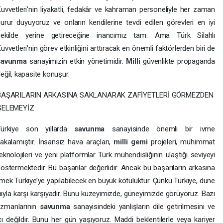
uvvetleri'nin liyakatli, fedakâr ve kahraman personeliyle her zaman
urur duyuyoruz ve onların kendilerine tevdi edilen görevleri en iyi
şekilde yerine getireceğine inancımız tam. Ama Türk Silahlı
uvvetleri'nin görev etkinliğini arttıracak en önemli faktörlerden biri de
savunma
sanayimizin etkin yönetimidir.
Milli
güvenlikte propaganda
eğil, kapasite konuşur.
BAŞARILARIN ARKASINA SAKLANARAK ZAFİYETLERİ GÖRMEZDEN
GELEMEYİZ
Türkiye son yıllarda
savunma
sanayisinde önemli bir ivme
akalamıştır. İnsansız hava araçları,
milli
gemi
projeleri, mühimmat
eknolojileri ve yeni platformlar Türk mühendisliğinin ulaştığı seviyeyi
östermektedir. Bu başarılar değerlidir. Ancak bu başarıların arkasına
mek Türkiye’ye yapılabilecek en büyük kötülüktür. Çünkü Türkiye, düne
ıyla karşı karşıyadır. Bunu kuzeyimizde, güneyimizde görüyoruz. Bazı
zmanlarının
savunma
sanayisindeki yanlışların dile getirilmesini ve
cı değildir. Bunu her gün yaşıyoruz. Maddi beklentilerle veya kariyer