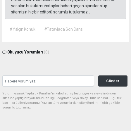
yer alan hukuki muhataplar haberi geçen ajanslar olup
sitemizin hiç bir editörü sorumlu tutulamaz...
#Yalçın Konuk
#Tatavlada Son Dans
Okuyucu Yorumları
(0)
Gönder
Yorum yazarak Topluluk Kuralları’nı kabul etmiş bulunuyor ve newsfindy.com
sitesine yaptığınız yorumunuzla ilgili doğrudan veya dolaylı tüm sorumluluğu tek
başınıza üstleniyorsunuz. Yazılan tüm yorumlardan site yönetimi hiçbir şekilde
sorumlu tutulamaz.