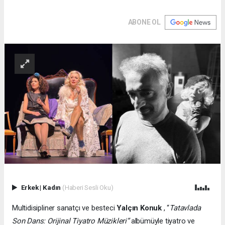
ABONE OL
Erkek
|
Kadın
(Haberi Sesli Oku)
Multidisipliner sanatçı ve besteci
Yalçın Konuk
, “
Tatavlada
Son Dans: Orijinal Tiyatro Müzikleri”
albümüyle tiyatro ve