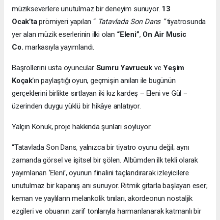
müzikseverlere unutulmaz bir deneyim sunuyor.
13
Ocak’ta
prömiyeri yapılan “
Tatavlada Son Dans ”
tiyatrosunda
yer alan müzik eserlerinin ilki olan
“Eleni”
,
On Air Music
Co.
markasıyla yayımlandı.
Başrollerini usta oyuncular
Sumru Yavrucuk
ve
Yeşim
Koçak
’ın paylaştığı oyun, geçmişin anıları ile bugünün
gerçeklerini birlikte sırtlayan iki kız kardeş – Eleni ve Gül –
üzerinden duygu yüklü bir hikâye anlatıyor.
Yalçın Konuk, proje hakkında şunları söylüyor:
“Tatavlada Son Dans, yalnızca bir tiyatro oyunu değil; aynı
zamanda görsel ve işitsel bir şölen. Albümden ilk tekli olarak
yayımlanan ‘Eleni’, oyunun finalini taçlandırarak izleyicilere
unutulmaz bir kapanış anı sunuyor. Ritmik gitarla başlayan eser;
keman ve yaylıların melankolik tınıları, akordeonun nostaljik
ezgileri ve obuanın zarif tonlarıyla harmanlanarak katmanlı bir