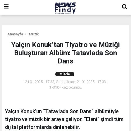
,
,
,
Anasayfa
Müzik
Yalçın Konuk’tan Tiyatro ve Müziği
Buluşturan Albüm: Tatavlada Son
Dans
MÜZIK
21.01.2025 - 17:33, Güncelleme: 21.01.2025 - 17:33
17310+ kez okundu.
Yalçın Konuk’un “Tatavlada Son Dans” albümüyle
tiyatro ve müzik bir araya geliyor. “Eleni” şimdi tüm
dijital platformlarda dinlenebilir.