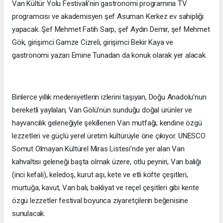
Van Kültür Yolu Festivali’nin gastronomi programına TV
programcısı ve akademisyen şef Asuman Kerkez ev sahipliği
yapacak. Şef Mehmet Fatih Sarp, şef Aydın Demir, şef Mehmet
Gök, girişimci Gamze Cizreli, girişimci Bekir Kaya ve
gastronomi yazarı Emine Tunadan da konuk olarak yer alacak.
Binlerce yıllık medeniyetlerin izlerini taşıyan, Doğu Anadolu’nun
bereketli yaylaları, Van Gölü’nün sunduğu doğal ürünler ve
hayvancılık geleneğiyle şekillenen Van mutfağı; kendine özgü
lezzetleri ve güçlü yerel üretim kültürüyle öne çıkıyor. UNESCO
Somut Olmayan Kültürel Miras Listesi’nde yer alan Van
kahvaltısı geleneği başta olmak üzere, otlu peyniri, Van balığı
(inci kefali), keledoş, kurut aşı, kete ve etli köfte çeşitleri,
murtuğa, kavut, Van balı, bakliyat ve reçel çeşitleri gibi kente
özgü lezzetler festival boyunca ziyaretçilerin beğenisine
sunulacak.