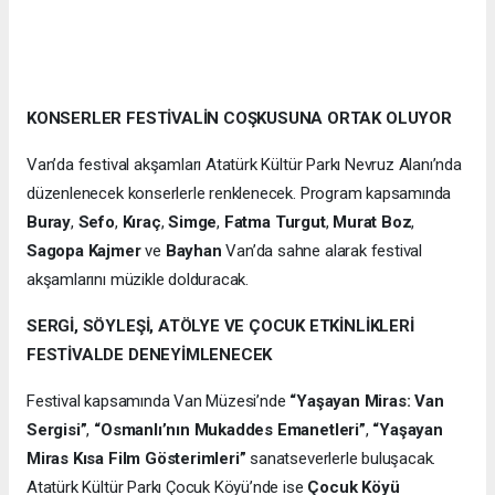
KONSERLER FESTİVALİN COŞKUSUNA ORTAK OLUYOR
Van’da festival akşamları Atatürk Kültür Parkı Nevruz Alanı’nda
düzenlenecek konserlerle renklenecek. Program kapsamında
Buray
,
Sefo
,
Kıraç
,
Simge
,
Fatma Turgut
,
Murat Boz
,
Sagopa Kajmer
ve
Bayhan
Van’da sahne alarak festival
akşamlarını müzikle dolduracak.
SERGİ, SÖYLEŞİ, ATÖLYE VE ÇOCUK ETKİNLİKLERİ
FESTİVALDE DENEYİMLENECEK
Festival kapsamında Van Müzesi’nde
“Yaşayan Miras: Van
Sergisi”
,
“Osmanlı’nın Mukaddes Emanetleri”
,
“Yaşayan
Miras Kısa Film Gösterimleri”
sanatseverlerle buluşacak.
Atatürk Kültür Parkı Çocuk Köyü’nde ise
Çocuk Köyü