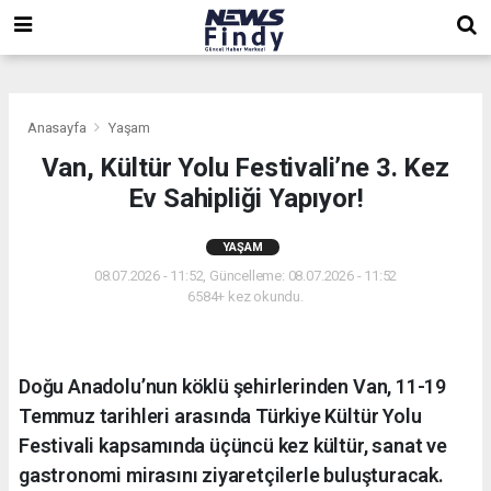
,
,
,
Anasayfa
Yaşam
Van, Kültür Yolu Festivali’ne 3. Kez
Ev Sahipliği Yapıyor!
YAŞAM
08.07.2026 - 11:52, Güncelleme: 08.07.2026 - 11:52
6584+ kez okundu.
Doğu Anadolu’nun köklü şehirlerinden Van, 11-19
Temmuz tarihleri arasında Türkiye Kültür Yolu
Festivali kapsamında üçüncü kez kültür, sanat ve
gastronomi mirasını ziyaretçilerle buluşturacak.