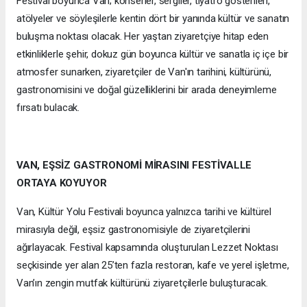
Festival boyunca Van; konserler, sergiler, tiyatro gösterileri,
atölyeler ve söyleşilerle kentin dört bir yanında kültür ve sanatın
buluşma noktası olacak. Her yaştan ziyaretçiye hitap eden
etkinliklerle şehir, dokuz gün boyunca kültür ve sanatla iç içe bir
atmosfer sunarken, ziyaretçiler de Van'ın tarihini, kültürünü,
gastronomisini ve doğal güzelliklerini bir arada deneyimleme
fırsatı bulacak.
VAN, EŞSİZ GASTRONOMİ MİRASINI FESTİVALLE
ORTAYA KOYUYOR
Van, Kültür Yolu Festivali boyunca yalnızca tarihi ve kültürel
mirasıyla değil, eşsiz gastronomisiyle de ziyaretçilerini
ağırlayacak. Festival kapsamında oluşturulan Lezzet Noktası
seçkisinde yer alan 25’ten fazla restoran, kafe ve yerel işletme,
Van’ın zengin mutfak kültürünü ziyaretçilerle buluşturacak.