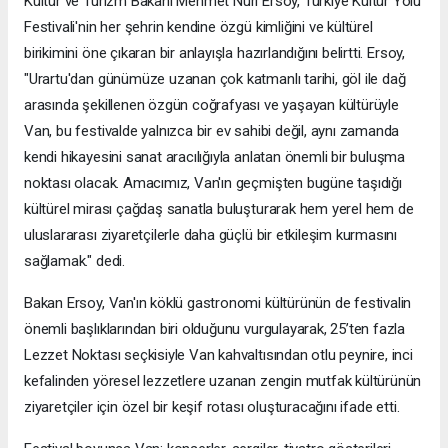
Kültür ve Turizm Bakanı Mehmet Nuri Ersoy, Türkiye Kültür Yolu
Festivali'nin her şehrin kendine özgü kimliğini ve kültürel
birikimini öne çıkaran bir anlayışla hazırlandığını belirtti. Ersoy,
"Urartu'dan günümüze uzanan çok katmanlı tarihi, göl ile dağ
arasında şekillenen özgün coğrafyası ve yaşayan kültürüyle
Van, bu festivalde yalnızca bir ev sahibi değil, aynı zamanda
kendi hikayesini sanat aracılığıyla anlatan önemli bir buluşma
noktası olacak. Amacımız, Van'ın geçmişten bugüne taşıdığı
kültürel mirası çağdaş sanatla buluşturarak hem yerel hem de
uluslararası ziyaretçilerle daha güçlü bir etkileşim kurmasını
sağlamak." dedi.
Bakan Ersoy, Van'ın köklü gastronomi kültürünün de festivalin
önemli başlıklarından biri olduğunu vurgulayarak, 25’ten fazla
Lezzet Noktası seçkisiyle Van kahvaltısından otlu peynire, inci
kefalinden yöresel lezzetlere uzanan zengin mutfak kültürünün
ziyaretçiler için özel bir keşif rotası oluşturacağını ifade etti.