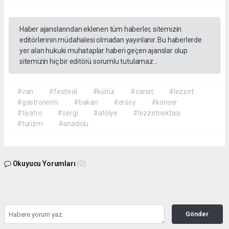
Haber ajanslarından eklenen tüm haberler, sitemizin
editörlerinin müdahalesi olmadan yayınlanır. Bu haberlerde
yer alan hukuki muhataplar haberi geçen ajanslar olup
sitemizin hiç bir editörü sorumlu tutulamaz...
#van
#festival
#kültür
#sanat
#lezzet
#gastronomi
#bakan
#ersoy
#konser
#tiyatro
#sergi
#atölye
#lezzetnoktası
#turizm
#anadolu
Okuyucu Yorumları
(0)
Gönder