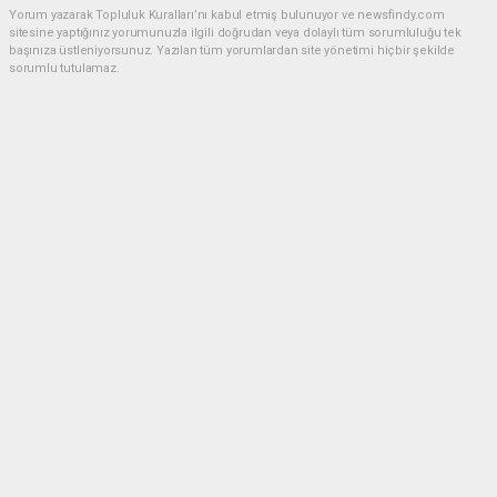
Yorum yazarak Topluluk Kuralları’nı kabul etmiş bulunuyor ve newsfindy.com
sitesine yaptığınız yorumunuzla ilgili doğrudan veya dolaylı tüm sorumluluğu tek
başınıza üstleniyorsunuz. Yazılan tüm yorumlardan site yönetimi hiçbir şekilde
sorumlu tutulamaz.