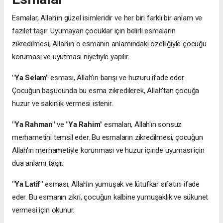
Esmalar, Allah’ın güzel isimleridir ve her biri farklı bir anlam ve
fazilet taşır. Uyumayan çocuklar için belirli esmaların
zikredilmesi, Allah’ın o esmanın anlamındaki özelliğiyle çocuğu
koruması ve uyutması niyetiyle yapılır.
"Ya Selam"
esması, Allah'ın barışı ve huzuru ifade eder.
Çocuğun başucunda bu esma zikredilerek, Allah'tan çocuğa
huzur ve sakinlik vermesi istenir.
"Ya Rahman"
ve
"Ya Rahim"
esmaları, Allah'ın sonsuz
merhametini temsil eder. Bu esmaların zikredilmesi, çocuğun
Allah'ın merhametiyle korunması ve huzur içinde uyuması için
dua anlamı taşır.
"Ya Latif"
esması, Allah’ın yumuşak ve lütufkar sıfatını ifade
eder. Bu esmanın zikri, çocuğun kalbine yumuşaklık ve sükunet
vermesi için okunur.