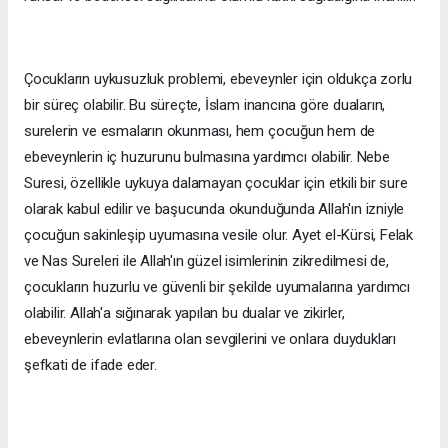
Çocukların uykusuzluk problemi, ebeveynler için oldukça zorlu
bir süreç olabilir. Bu süreçte, İslam inancına göre duaların,
surelerin ve esmaların okunması, hem çocuğun hem de
ebeveynlerin iç huzurunu bulmasına yardımcı olabilir. Nebe
Suresi, özellikle uykuya dalamayan çocuklar için etkili bir sure
olarak kabul edilir ve başucunda okunduğunda Allah'ın izniyle
çocuğun sakinleşip uyumasına vesile olur. Ayet el-Kürsi, Felak
ve Nas Sureleri ile Allah'ın güzel isimlerinin zikredilmesi de,
çocukların huzurlu ve güvenli bir şekilde uyumalarına yardımcı
olabilir. Allah'a sığınarak yapılan bu dualar ve zikirler,
ebeveynlerin evlatlarına olan sevgilerini ve onlara duydukları
şefkati de ifade eder.