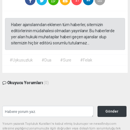
Haber ajanslarından eklenen tüm haberler, sitemizin
editörlerinin müdahalesi olmadan yayınlanır. Bu haberlerde
yer alan hukuki muhataplar haberi geçen ajanslar olup
sitemizin hiç bir editörü sorumlu tutulamaz...
#Uykusuzluk
#Dua
#Sure
#Felak
Okuyucu Yorumları
(0)
Gönder
Yorum yazarak Topluluk Kuralları’nı kabul etmiş bulunuyor ve newsfindy.com
sitesine yaptığınız yorumunuzla ilgili doğrudan veya dolaylı tüm sorumluluğu tek