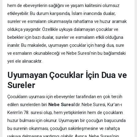
hem de ebeveynlerin sağlığını ve yaşam kalitesini olumsuz
etkileyebilir. Bu durum karşısında, İslam inancında dualar,
sureler ve esmaların okunmasıyla rahatlama ve huzur aramak
oldukça yaygındır. Özellikle uykuya dalamayan çocuklar ve
bebekler için bazı dualar, sureler ve esmaların etkili olduğuna
inanılır. Bu makalede, uyumayan çocuklar için hangi dua, sure
ve esmaların okunabileceği ve Nebe Suresi'nin bu bağlamdaki
yeri ele alınacaktır.
Uyumayan Çocuklar İçin Dua ve
Sureler
Çocukların uyuması için ebeveynler tarafından en çok tercih
edilen surelerden biri
Nebe Suresi
'dir. Nebe Suresi, Kur'an-ı
Kerim'in 78. suresi olup, hem yetişkinlerin hem de çocukların
huzur bulması için okunur. Uyumayan bir çocuğun başucunda
bu surenin okunması, çocuğun sakinleşmesine ve rahatça
uykuya dalmasına yardımcı olabilir. Ayrıca, Nebe Suresi'nin