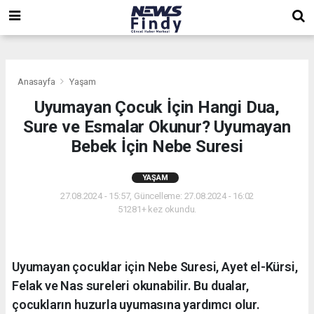
,
,
,
Anasayfa
Yaşam
Uyumayan Çocuk İçin Hangi Dua,
Sure ve Esmalar Okunur? Uyumayan
Bebek İçin Nebe Suresi
YAŞAM
27.08.2024 - 15:57, Güncelleme: 27.08.2024 - 16:02
51281+ kez okundu.
Uyumayan çocuklar için Nebe Suresi, Ayet el-Kürsi,
Felak ve Nas sureleri okunabilir. Bu dualar,
çocukların huzurla uyumasına yardımcı olur.