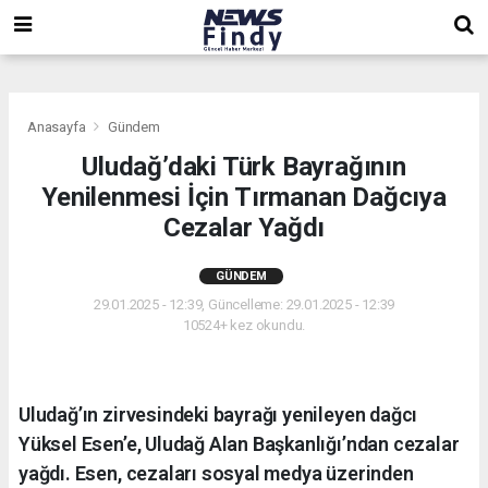
,
,
,
Anasayfa
Gündem
Uludağ’daki Türk Bayrağının
Yenilenmesi İçin Tırmanan Dağcıya
Cezalar Yağdı
GÜNDEM
29.01.2025 - 12:39, Güncelleme: 29.01.2025 - 12:39
10524+ kez okundu.
Uludağ’ın zirvesindeki bayrağı yenileyen dağcı
Yüksel Esen’e, Uludağ Alan Başkanlığı’ndan cezalar
yağdı. Esen, cezaları sosyal medya üzerinden