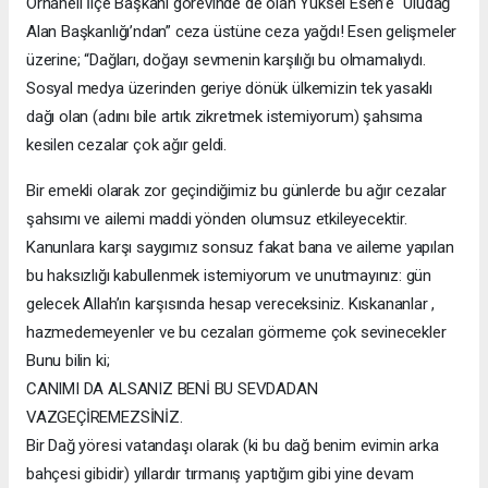
Orhaneli İlçe Başkanı görevinde de olan Yüksel Esen’e “Uludağ
Alan Başkanlığı’ndan” ceza üstüne ceza yağdı! Esen gelişmeler
üzerine; “Dağları, doğayı sevmenin karşılığı bu olmamalıydı.
Sosyal medya üzerinden geriye dönük ülkemizin tek yasaklı
dağı olan (adını bile artık zikretmek istemiyorum) şahsıma
kesilen cezalar çok ağır geldi.
Bir emekli olarak zor geçindiğimiz bu günlerde bu ağır cezalar
şahsımı ve ailemi maddi yönden olumsuz etkileyecektir.
Kanunlara karşı saygımız sonsuz fakat bana ve aileme yapılan
bu haksızlığı kabullenmek istemiyorum ve unutmayınız: gün
gelecek Allah’ın karşısında hesap vereceksiniz. Kıskananlar ,
hazmedemeyenler ve bu cezaları görmeme çok sevinecekler
Bunu bilin ki;
CANIMI DA ALSANIZ BENİ BU SEVDADAN
VAZGEÇİREMEZSİNİZ.
Bir Dağ yöresi vatandaşı olarak (ki bu dağ benim evimin arka
bahçesi gibidir) yıllardır tırmanış yaptığım gibi yine devam