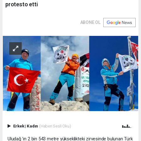
protesto etti
ABONE OL
Erkek
|
Kadın
(Haberi Sesli Oku)
Uludağ ’ın 2 bin 543 metre yükseklikteki zirvesinde bulunan Türk