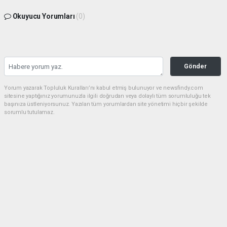
Okuyucu Yorumları
(0)
Gönder
Yorum yazarak Topluluk Kuralları’nı kabul etmiş bulunuyor ve newsfindy.com
sitesine yaptığınız yorumunuzla ilgili doğrudan veya dolaylı tüm sorumluluğu tek
başınıza üstleniyorsunuz. Yazılan tüm yorumlardan site yönetimi hiçbir şekilde
sorumlu tutulamaz.