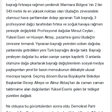
bayrağı fırtınaya rağmen yenilendi. Marmara Bölgesi ’nin 2 bin
543 metre ile en yüksek noktası olan Uludağ’ın zirvesindeki
olumsuz hava şartlarından dolayı yıpranan Türk bayrağı, 3
profesyonel dağcı tarafından fırtına ve soğuk havaya rağmen
yenisiyle değiştirildi. Profesyonel dağcılar Mesut Ceylan ,
Yüksel Esen ve Hüseyin Aktaş , pazartesi günü Uludağ’ın
zirvesine tırmandı. Yıpranan bayrağı yerinden söken dağcılar,
yanlarında getirdikleri yeni Türk bayrağını direğe taktı. Bayrağı
yenileyen dağcılar bu anları saniye saniye kaydetti. O anlarda
ölümüne dağa çıkartarak bayrağı değiştirenlerin sosyal medya
paylaşımları yerel bir basın mensubunun dikkatiyle ulusal
mecraya taşındı. Geçmiş dönem Bursa Büyükşehir Belediye
Başkanları Recep Altepe ve Alinur Aktaş’tan da zaman zaman
taktirname alan dağcılardan Yüksel Esen’e gelen bir tebligat
yürekleri dağladı.
Ne olduysa bu görüntülerden sonra oldu. Demokrat Parti