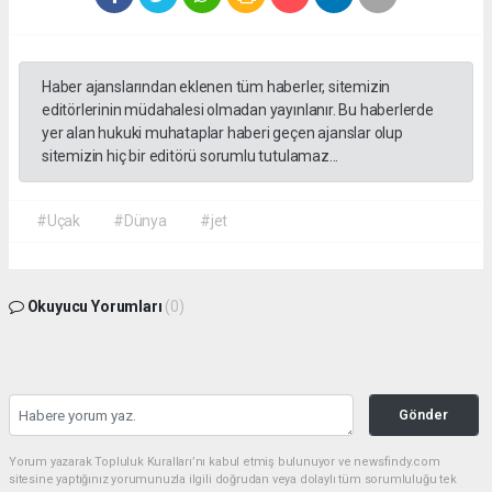
Haber ajanslarından eklenen tüm haberler, sitemizin
editörlerinin müdahalesi olmadan yayınlanır. Bu haberlerde
yer alan hukuki muhataplar haberi geçen ajanslar olup
sitemizin hiç bir editörü sorumlu tutulamaz...
#Uçak
#Dünya
#jet
Okuyucu Yorumları
(0)
Gönder
Yorum yazarak Topluluk Kuralları’nı kabul etmiş bulunuyor ve newsfindy.com
sitesine yaptığınız yorumunuzla ilgili doğrudan veya dolaylı tüm sorumluluğu tek