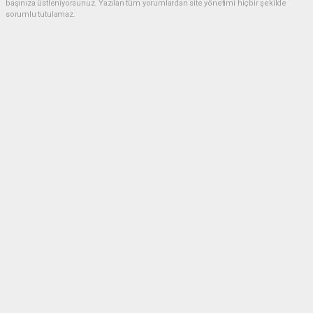
başınıza üstleniyorsunuz. Yazılan tüm yorumlardan site yönetimi hiçbir şekilde
sorumlu tutulamaz.