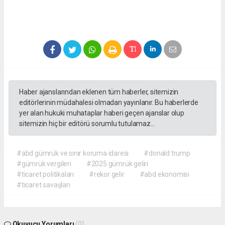
Haber ajanslarından eklenen tüm haberler, sitemizin
editörlerinin müdahalesi olmadan yayınlanır. Bu haberlerde
yer alan hukuki muhataplar haberi geçen ajanslar olup
sitemizin hiç bir editörü sorumlu tutulamaz...
#abd gümrük ve sınır koruma idaresi
#donald trump
#gümrük vergileri
#2025 gümrük geliri
#ticaret politikaları
#rekor gelir
#abd ekonomisi
#ticaret savaşları
Okuyucu Yorumları
(0)