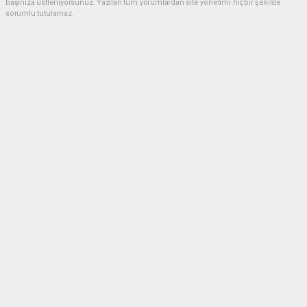
başınıza üstleniyorsunuz. Yazılan tüm yorumlardan site yönetimi hiçbir şekilde
sorumlu tutulamaz.