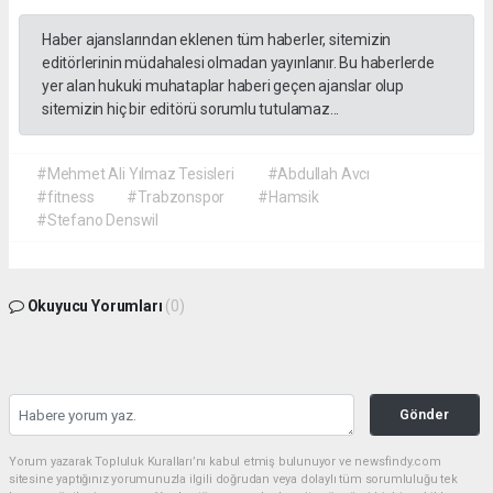
Haber ajanslarından eklenen tüm haberler, sitemizin
editörlerinin müdahalesi olmadan yayınlanır. Bu haberlerde
yer alan hukuki muhataplar haberi geçen ajanslar olup
sitemizin hiç bir editörü sorumlu tutulamaz...
#Mehmet Ali Yılmaz Tesisleri
#Abdullah Avcı
#fitness
#Trabzonspor
#Hamsik
#Stefano Denswil
Okuyucu Yorumları
(0)
Gönder
Yorum yazarak Topluluk Kuralları’nı kabul etmiş bulunuyor ve newsfindy.com
sitesine yaptığınız yorumunuzla ilgili doğrudan veya dolaylı tüm sorumluluğu tek