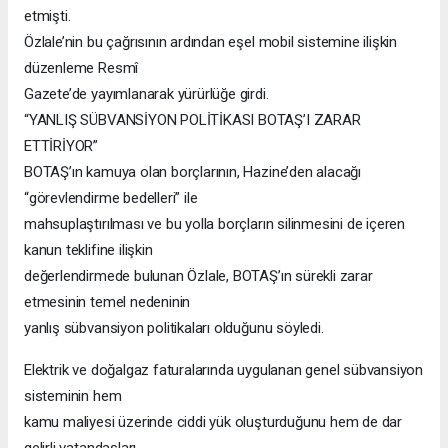
etmişti.
Özlale’nin bu çağrısının ardından eşel mobil sistemine ilişkin
düzenleme Resmî
Gazete’de yayımlanarak yürürlüğe girdi.
“YANLIŞ SÜBVANSİYON POLİTİKASI BOTAŞ’I ZARAR
ETTİRİYOR”
BOTAŞ’ın kamuya olan borçlarının, Hazine’den alacağı
“görevlendirme bedelleri” ile
mahsuplaştırılması ve bu yolla borçların silinmesini de içeren
kanun teklifine ilişkin
değerlendirmede bulunan Özlale, BOTAŞ’ın sürekli zarar
etmesinin temel nedeninin
yanlış sübvansiyon politikaları olduğunu söyledi.
Elektrik ve doğalgaz faturalarında uygulanan genel sübvansiyon
sisteminin hem
kamu maliyesi üzerinde ciddi yük oluşturduğunu hem de dar
gelirli vatandaşları