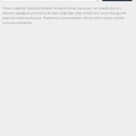
Yorum yazarak Topluluk Kuralları’nı kabul etmiş bulunuyor ve newsfindy.com
sitesine yaptığınız yorumunuzla ilgili doğrudan veya dolaylı tüm sorumluluğu tek
başınıza üstleniyorsunuz. Yazılan tüm yorumlardan site yönetimi hiçbir şekilde
sorumlu tutulamaz.