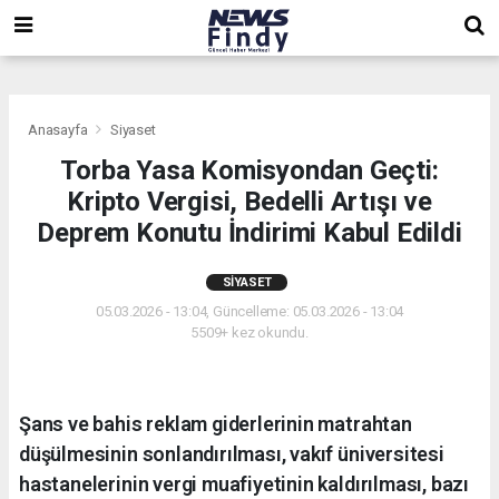
,
,
,
Anasayfa
Siyaset
Torba Yasa Komisyondan Geçti:
Kripto Vergisi, Bedelli Artışı ve
Deprem Konutu İndirimi Kabul Edildi
SIYASET
05.03.2026 - 13:04, Güncelleme: 05.03.2026 - 13:04
5509+ kez okundu.
Şans ve bahis reklam giderlerinin matrahtan
düşülmesinin sonlandırılması, vakıf üniversitesi
hastanelerinin vergi muafiyetinin kaldırılması, bazı