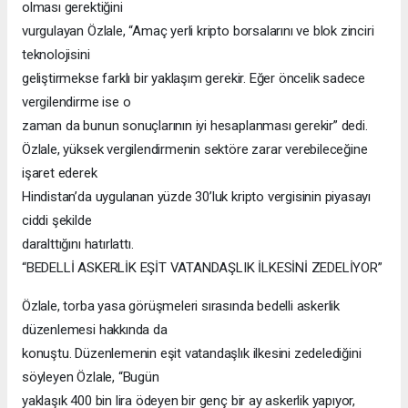
olması gerektiğini
vurgulayan Özlale, “Amaç yerli kripto borsalarını ve blok zinciri
teknolojisini
geliştirmekse farklı bir yaklaşım gerekir. Eğer öncelik sadece
vergilendirme ise o
zaman da bunun sonuçlarının iyi hesaplanması gerekir” dedi.
Özlale, yüksek vergilendirmenin sektöre zarar verebileceğine
işaret ederek
Hindistan’da uygulanan yüzde 30’luk kripto vergisinin piyasayı
ciddi şekilde
daralttığını hatırlattı.
“BEDELLİ ASKERLİK EŞİT VATANDAŞLIK İLKESİNİ ZEDELİYOR”
Özlale, torba yasa görüşmeleri sırasında bedelli askerlik
düzenlemesi hakkında da
konuştu. Düzenlemenin eşit vatandaşlık ilkesini zedelediğini
söyleyen Özlale, “Bugün
yaklaşık 400 bin lira ödeyen bir genç bir ay askerlik yapıyor,