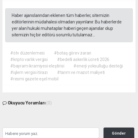
Haber ajanslarından eklenen tüm haberler, sitemizin
editörlerinin müdahalesi olmadan yayınlanır. Bu haberlerde
yer alan hukuki muhataplar haberi geçen ajanslar olup
sitemizin hiç bir editörü sorumlu tutulamaz...
#ötv düzenlemesi
#botaş görev zararı
#kripto varlık vergisi
#bedelli askerlik ücreti 2026
#bayram ikramiyesi eleştirisi
#enerji yoksulluğu desteği
#işlem vergisi itirazı
#tarım ve mazot maliyeti
#resmi gazete eşel mobil
Okuyucu Yorumları
(0)
Gönder