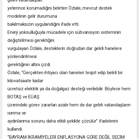
yeterince korumadığını belirten Özlale, mevcut destek
modelinin gelir durumuna
bakılmaksızın uygulandığını ifade etti.
Enerji yoksulluğuyla mücadele için sübvansiyon sisteminin
değiştirilmesi gerektiğini
vurgulayan Özlale, desteklerin doğrudan dar gelirli hanelere
yönlendirilmesi
gerektiğinin altını çizdi.
Özlale, “Gerçekten ihtiyacı olan haneleri tespit edip belirli bir
kilovatsaate kadar
ücretsiz elektrik ya da doğalgaz desteği verilebilir. Böylece hem
BOTAŞ ve EÜAŞ
üzerindeki görev zararları azalır hem de dar gelirli vatandaşların
ısınma ve
aydınlanma sorunu daha etkili şekilde çözülür” ifadelerini
kullandı.
“BAYRAM İKRAMİYELERİ ENFLASYONA GÖRE DEĞİL SEÇİM