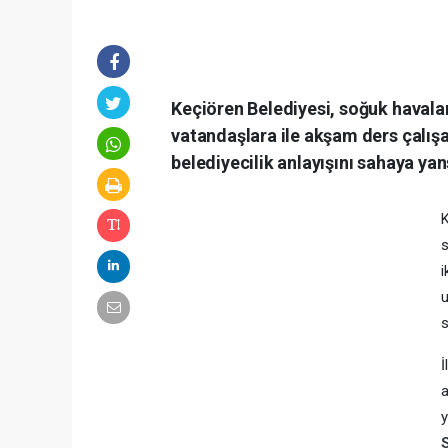
Keçiören Belediyesi, soğuk havaları
vatandaşlara ile akşam ders çalış
belediyecilik anlayışını sahaya yans
K
s
i
u
s
İ
a
y