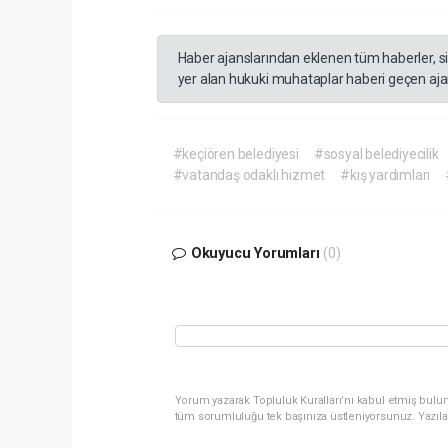
Haber ajanslarından eklenen tüm haberler, s
yer alan hukuki muhataplar haberi geçen ajan
#keçiören belediyesi
#sosyal belediyecilik
#vatandaş odaklı hizmet
#kış yardımları
Okuyucu Yorumları
(0)
Yorum yazarak Topluluk Kuralları’nı kabul etmiş bulun
tüm sorumluluğu tek başınıza üstleniyorsunuz. Yazıla