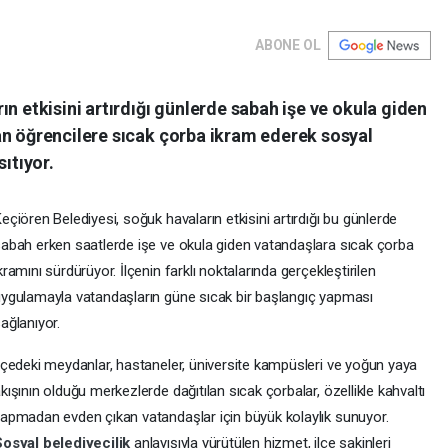
ABONE OL
n etkisini artırdığı günlerde sabah işe ve okula giden
an öğrencilere sıcak çorba ikram ederek sosyal
ıtıyor.
eçiören Belediyesi, soğuk havaların etkisini artırdığı bu günlerde
abah erken saatlerde işe ve okula giden vatandaşlara sıcak çorba
kramını sürdürüyor. İlçenin farklı noktalarında gerçekleştirilen
ygulamayla vatandaşların güne sıcak bir başlangıç yapması
ağlanıyor.
lçedeki meydanlar, hastaneler, üniversite kampüsleri ve yoğun yaya
kışının olduğu merkezlerde dağıtılan sıcak çorbalar, özellikle kahvaltı
apmadan evden çıkan vatandaşlar için büyük kolaylık sunuyor.
Sosyal belediyecilik
anlayışıyla yürütülen hizmet, ilçe sakinleri