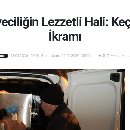
eciliğin Lezzetli Hali: Ke
İkramı
22.01.2026 - 09:56, Güncelleme: 22.01.2026 - 09:56
5171+ kez okund
am