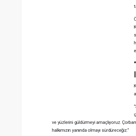
t
K
s
h
e
K
a
“
ç
ve yüzlerini güldürmeyi amaçlıyoruz. Çorba
halkımızın yanında olmayı sürdüreceğiz.”