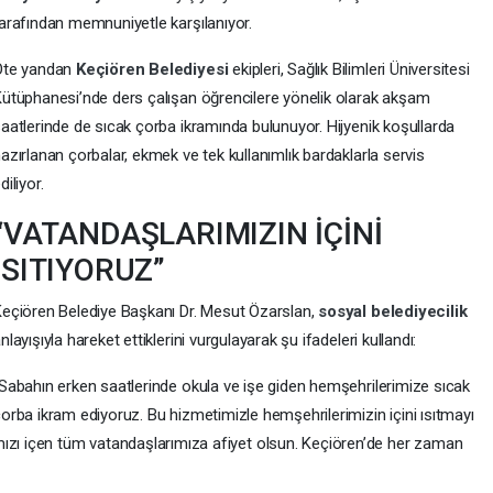
arafından memnuniyetle karşılanıyor.
Öte yandan
Keçiören Belediyesi
ekipleri, Sağlık Bilimleri Üniversitesi
ütüphanesi’nde ders çalışan öğrencilere yönelik olarak akşam
aatlerinde de sıcak çorba ikramında bulunuyor. Hijyenik koşullarda
azırlanan çorbalar, ekmek ve tek kullanımlık bardaklarla servis
diliyor.
“VATANDAŞLARIMIZIN İÇİNİ
ISITIYORUZ”
eçiören Belediye Başkanı Dr. Mesut Özarslan,
sosyal belediyecilik
nlayışıyla hareket ettiklerini vurgulayarak şu ifadeleri kullandı:
Sabahın erken saatlerinde okula ve işe giden hemşehrilerimize sıcak
orba ikram ediyoruz. Bu hizmetimizle hemşehrilerimizin içini ısıtmayı
mızı içen tüm vatandaşlarımıza afiyet olsun. Keçiören’de her zaman