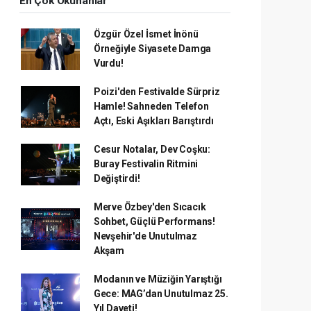
En Çok Okunanlar
Özgür Özel İsmet İnönü
Örneğiyle Siyasete Damga
Vurdu!
Poizi'den Festivalde Sürpriz
Hamle! Sahneden Telefon
Açtı, Eski Aşıkları Barıştırdı
Cesur Notalar, Dev Coşku:
Buray Festivalin Ritmini
Değiştirdi!
Merve Özbey'den Sıcacık
Sohbet, Güçlü Performans!
Nevşehir'de Unutulmaz
Akşam
Modanın ve Müziğin Yarıştığı
Gece: MAG’dan Unutulmaz 25.
Yıl Daveti!