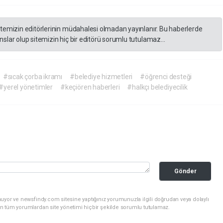
itemizin editörlerinin müdahalesi olmadan yayınlanır. Bu haberlerde
slar olup sitemizin hiç bir editörü sorumlu tutulamaz...
#sıcak çorba ikramı
#belediye hizmetleri
#öğrenci desteği
#yerel yönetimler
#keçiören haberleri
#halkçı belediyecilik
Gönder
uyor ve newsfindy.com sitesine yaptığınız yorumunuzla ilgili doğrudan veya dolaylı
n tüm yorumlardan site yönetimi hiçbir şekilde sorumlu tutulamaz.