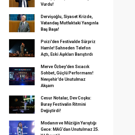
Vurdu!
Dervişoğlu, Siyaset Krizde,
Vatandaş Mutfaktaki Yangınla
Baş Başa!
Poizi'den Festivalde Sürpriz
Hamle! Sahneden Telefon
Açtı, Eski Aşıkları Barıştırdı
Merve Özbey'den Sıcacık
Sohbet, Güçlü Performans!
Nevşehir'de Unutulmaz
Akşam
Cesur Notalar, Dev Coşku:
Buray Festivalin Ritmini
Değiştirdi!
Modanın ve Müziğin Yarıştığı
Gece: MAG’dan Unutulmaz 25.