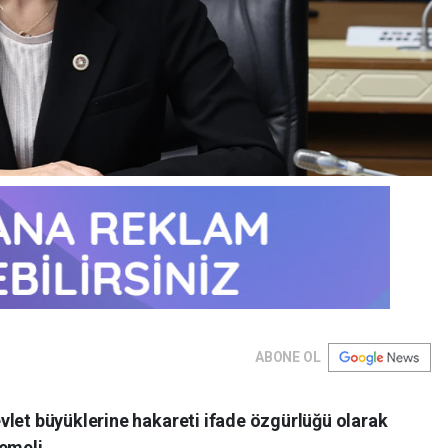
ABONE OL
vlet büyüklerine hakareti ifade özgürlüğü olarak
lemeli