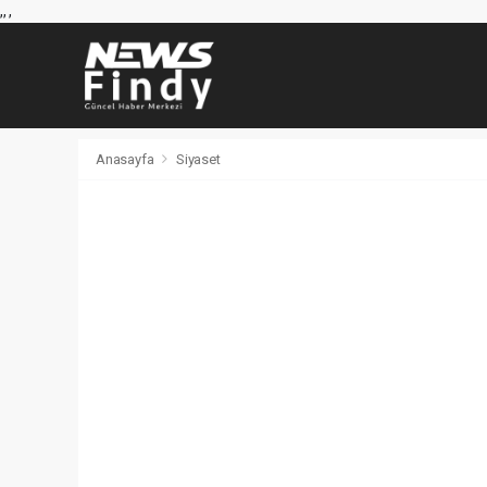
,
,
,
Anasayfa
Siyaset