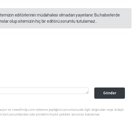
itemizin editörlerinin müdahalesi olmadan yayınlanır. Bu haberlerde
slar olup sitemizin hiç bir editörü sorumlu tutulamaz...
Gönder
uyor ve newsfindy.com sitesine yaptığınız yorumunuzla ilgili doğrudan veya dolaylı
n tüm yorumlardan site yönetimi hiçbir şekilde sorumlu tutulamaz.