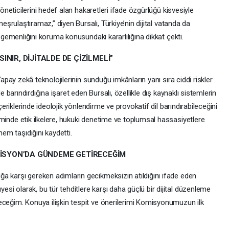
öneticilerini hedef alan hakaretleri ifade özgürlüğü kisvesiyle
eşrulaştıramaz,” diyen Bursalı, Türkiye’nin dijital vatanda da
gemenliğini koruma konusundaki kararlılığına dikkat çekti.
“SINIR, DİJİTALDE DE ÇİZİLMELİ”
apay zekâ teknolojilerinin sunduğu imkânların yanı sıra ciddi riskler
e barındırdığına işaret eden Bursalı, özellikle dış kaynaklı sistemlerin
çeriklerinde ideolojik yönlendirme ve provokatif dil barındırabileceğini
etiminde etik ilkelere, hukuki denetime ve toplumsal hassasiyetlere
nem taşıdığını kaydetti.
OMİSYON’DA GÜNDEME GETİRECEĞİM
lığa karşı gereken adımların gecikmeksizin atıldığını ifade eden
yesi olarak, bu tür tehditlere karşı daha güçlü bir dijital düzenleme
düreceğim. Konuya ilişkin tespit ve önerilerimi Komisyonumuzun ilk