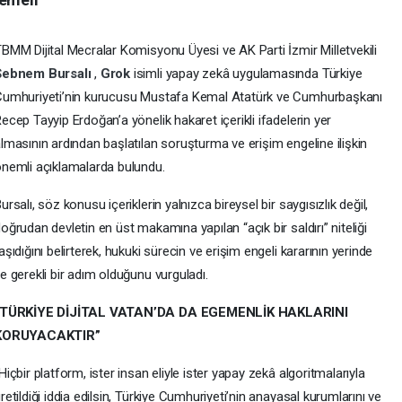
BMM Dijital Mecralar Komisyonu Üyesi ve AK Parti İzmir Milletvekili
Şebnem Bursalı
,
Grok
isimli yapay zekâ uygulamasında Türkiye
umhuriyeti’nin kurucusu Mustafa Kemal Atatürk ve Cumhurbaşkanı
ecep Tayyip Erdoğan’a yönelik hakaret içerikli ifadelerin yer
lmasının ardından başlatılan soruşturma ve erişim engeline ilişkin
nemli açıklamalarda bulundu.
ursalı, söz konusu içeriklerin yalnızca bireysel bir saygısızlık değil,
oğrudan devletin en üst makamına yapılan “açık bir saldırı” niteliği
aşıdığını belirterek, hukuki sürecin ve erişim engeli kararının yerinde
e gerekli bir adım olduğunu vurguladı.
“TÜRKİYE DİJİTAL VATAN’DA DA EGEMENLİK HAKLARINI
KORUYACAKTIR”
Hiçbir platform, ister insan eliyle ister yapay zekâ algoritmalarıyla
retildiği iddia edilsin, Türkiye Cumhuriyeti’nin anayasal kurumlarını ve