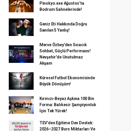
Pinokyo.exe Ağustos’ta
Bodrum Sahnelerinde!
Geniz Eti Hakkında Doğru
Sanılan 5 Yanlış!
Merve Özbey'den Sıcacık
Sohbet, Güçlü Performans!
Nevşehir'de Unutulmaz
Akşam
Küresel Futbol Ekonomisinde
Büyük Dönüşüm!
Kırmızı-Beyaz Aşkına 100 Bin
Forma: Balıkesir Şampiyonluk
İçin Tek Yürek!
TEV’den Eğitime Dev Destek:
2026–2027 Burs Miktarları Ve