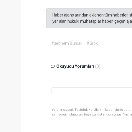
Haber ajanslarından eklenen tüm haberler, s
yer alan hukuki muhataplar haberi geçen ajan
#Şebnem Bursalı
#Grok
Okuyucu Yorumları
(0)
Yorum yazarak Topluluk Kuralları’nı kabul etmiş bulun
tüm sorumluluğu tek başınıza üstleniyorsunuz. Yazıla