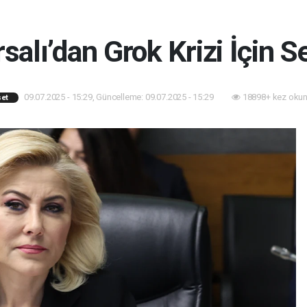
alı’dan Grok Krizi İçin S
09.07.2025 - 15:29, Güncelleme: 09.07.2025 - 15:29
18898+ kez okun
set