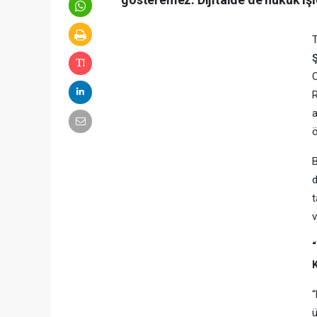
T
C
R
a
ö
B
d
t
v
“
ü