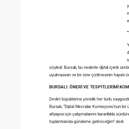
y
m
e
Y
d
i
söyledi. Bursalı, bu nedenle dijital içerik ür
uyulmasının ve bir sınır çizilmesinin hayati ö
BURSALI: ÖNERİ VE TESPİTLERİMİ K
Devlet büyüklerine yönelik her türlü saygısız
Bursalı, “Dijital Mecralar Komisyonu’nun bir ü
altyapısı için çalışmalarımı kararlılıkla sür
toplantısında gündeme getireceğim” dedi.