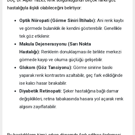
Doç. Dr. Alper Yazıcı, renk solgunluğunun birçok farklı göz
hastalığıyla ilişkili olabileceğini belirtiyor:
Optik Nöropati (Görme Siniri İltihabı):
Ani renk kaybı
ve görmede bulanıklık ile kendini gösterebilir. Genellikle
tek göz etkilenir.
Makula Dejenerasyonu (Sarı Nokta
Hastalığı):
Renklerin donuklaşması ile birlikte merkezi
görmede kayıp ve okuma güçlüğü gelişebilir.
Glokom (Göz Tansiyonu):
Görme sinirine baskı
yaparak renk kontrastını azaltabilir, geç fark edildiğinde
ise kalıcı hasar bırakabilir.
Diyabetik Retinopati:
Şeker hastalığına bağlı damar
değişiklikleri, retina tabakasında hasara yol açarak renk
algısını zayıflatabilir.