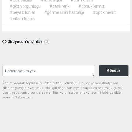
#Göz sağlığı
#renk algısı
#görme siniri
#göz yorgunluğu
#canlı renk
#donuk kırmızı
#beyaz tonlar
#görme siniri hastalığı
#optik nevrit
#erken teşhis.
Okuyucu Yorumları
(0)
Gönder
Yorum yazarak Topluluk Kuralları’nı kabul etmiş bulunuyor ve newsfindy.com
sitesine yaptığınız yorumunuzla ilgili doğrudan veya dolaylı tüm sorumluluğu tek
başınıza üstleniyorsunuz. Yazılan tüm yorumlardan site yönetimi hiçbir şekilde
sorumlu tutulamaz.