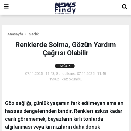
,
,
,
Anasayfa
Sağlık
Renklerde Solma, Gözün Yardım
Çağrısı Olabilir
SAĞLIK
07.11.2025 - 11:43, Güncelleme: 07.11.2025 - 11:48
19962+ kez okundu.
Göz sağlığı, günlük yaşamın fark edilmeyen ama en
hassas dengelerinden biridir. Renkleri eskisi kadar
canlı görememek, beyazların kirli tonlarda
algılanması veya kırmızıların daha donuk