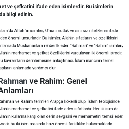
 ve şefkatini ifade eden isimlerdir. Bu isimlerin
a bilgi edinin.
İslam'da
Allah
'ın isimleri, O'nun mutlak ve sınırsız niteliklerini ifade
den önemli unsurlardır. Bu isimler, Allah'ın sıfatlarını ve özelliklerini
nlamada Müslümanlara rehberlik eder. "Rahman" ve "Rahim" isimleri,
llah'ın merhamet ve şefkat özelliklerini vurgulayan iki önemli isimdir.
u kavramların derinlemesine anlaşılması, İslam inancının temel
aşlarını anlamada yardımcı olur.
Rahman
ve Rahim: Genel
Anlamları
Rahman
ve
Rahim
terimleri Arapça kökenli olup, İslam teolojisinde
llah'ın merhamet ve şefkatini ifade eden sıfatlardır. Her iki isim de
llah'ın kullarına karşı olan derin sevgisini ve merhametini temsil eder.
ncak bu iki isim arasında bazı önemli farklılıklar bulunmaktadır.