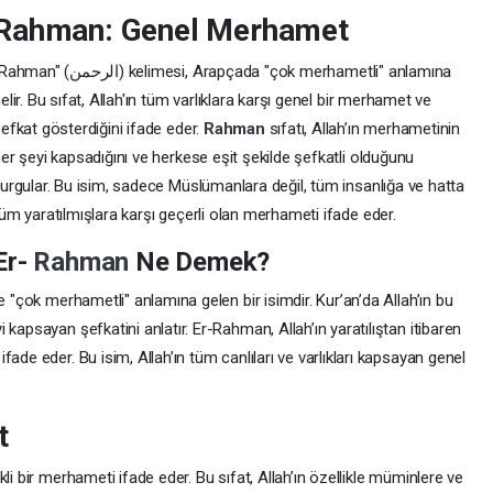
Rahman: Genel Merhamet
n" (الرحمن) kelimesi, Arapçada "çok merhametli" anlamına
elir. Bu sıfat, Allah'ın tüm varlıklara karşı genel bir merhamet ve
efkat gösterdiğini ifade eder.
Rahman
sıfatı, Allah’ın merhametinin
er şeyi kapsadığını ve herkese eşit şekilde şefkatli olduğunu
urgular. Bu isim, sadece Müslümanlara değil, tüm insanlığa ve hatta
üm yaratılmışlara karşı geçerli olan merhameti ifade eder.
Er-
Rahman
Ne Demek?
e "çok merhametli" anlamına gelen bir isimdir. Kur’an’da Allah’ın bu
kapsayan şefkatini anlatır. Er-Rahman, Allah’ın yaratılıştan itibaren
ade eder. Bu isim, Allah’ın tüm canlıları ve varlıkları kapsayan genel
t