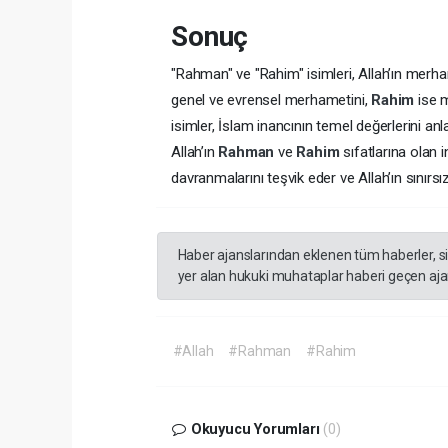
Sonuç
"Rahman" ve "Rahim" isimleri, Allah’ın merha
genel ve evrensel merhametini,
Rahim
ise 
isimler, İslam inancının temel değerlerini an
Allah’ın
Rahman
ve
Rahim
sıfatlarına olan
davranmalarını teşvik eder ve Allah’ın sınırsız
Haber ajanslarından eklenen tüm haberler, s
yer alan hukuki muhataplar haberi geçen ajan
#Allah
#Rahman
#Rahim
Okuyucu Yorumları
(0)