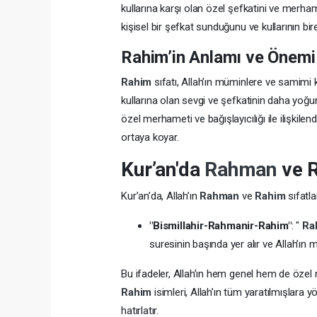
kullarına karşı olan özel şefkatini ve merham
kişisel bir şefkat sunduğunu ve kullarının bire
Rahim’in Anlamı ve Önemi
Rahim
sıfatı, Allah’ın müminlere ve samimi k
kullarına olan sevgi ve şefkatinin daha yoğu
özel merhameti ve bağışlayıcılığı ile ilişkilen
ortaya koyar.
Kur’an'da
Rahman
ve 
Kur’an’da, Allah’ın
Rahman
ve
Rahim
sıfatla
"Bismillahir-Rahmanir-Rahim"
: "
Ra
suresinin başında yer alır ve Allah’ın
Bu ifadeler, Allah’ın hem genel hem de özel 
Rahim
isimleri, Allah’ın tüm yaratılmışlar
hatırlatır.