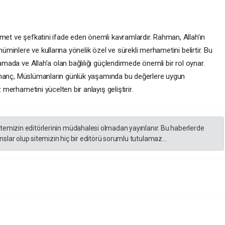
met ve şefkatini ifade eden önemli kavramlardır. Rahman, Allah’ın
müminlere ve kullarına yönelik özel ve sürekli merhametini belirtir. Bu
lamada ve Allah’a olan bağlılığı güçlendirmede önemli bir rol oynar.
 inanç, Müslümanların günlük yaşamında bu değerlere uygun
 merhametini yücelten bir anlayış geliştirir.
itemizin editörlerinin müdahalesi olmadan yayınlanır. Bu haberlerde
slar olup sitemizin hiç bir editörü sorumlu tutulamaz...