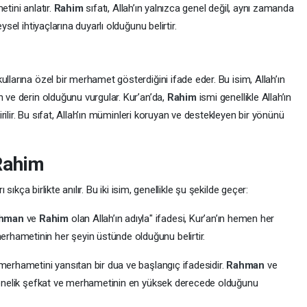
etini anlatır.
Rahim
sıfatı, Allah’ın yalnızca genel değil, aynı zamanda
ysel ihtiyaçlarına duyarlı olduğunu belirtir.
ullarına özel bir merhamet gösterdiğini ifade eder. Bu isim, Allah’ın
n ve derin olduğunu vurgular. Kur’an’da,
Rahim
ismi genellikle Allah’ın
dirilir. Bu sıfat, Allah’ın müminleri koruyan ve destekleyen bir yönünü
Rahim
rı sıkça birlikte anılır. Bu iki isim, genellikle şu şekilde geçer:
hman
ve
Rahim
olan Allah’ın adıyla" ifadesi, Kur’an’ın hemen her
 merhametinin her şeyin üstünde olduğunu belirtir.
merhametini yansıtan bir dua ve başlangıç ifadesidir.
Rahman
ve
a yönelik şefkat ve merhametinin en yüksek derecede olduğunu