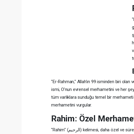
"Rahma
g
ş
h
v
t
"Er-Rahman," Allah'ın 99 isminden biri olan v
ismi, O’nun evrensel merhametini ve her şeyi 
tüm varlıklara sunduğu temel bir merhameti if
merhametini vurgular.
Rahim: Özel Merhame
"Rahim" (الرحيم) kelimesi, daha özel ve sürekli bir merhameti ifade eder. Bu sıfat, Allah’ın özellikle müminlere ve