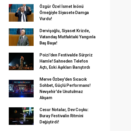
Özgür Özel İsmet İnönü
Örneğiyle Siyasete Damga
Vurdu!
Dervişoğlu, Siyaset Krizde,
Vatandaş Mutfaktaki Yangınla
Baş Başa!
Poizi'den Festivalde Sürpriz
Hamle! Sahneden Telefon
Açtı, Eski Aşıkları Barıştırdı
Merve Özbey'den Sıcacık
Sohbet, Güçlü Performans!
Nevşehir'de Unutulmaz
Akşam
Cesur Notalar, Dev Coşku:
Buray Festivalin Ritmini
Değiştirdi!