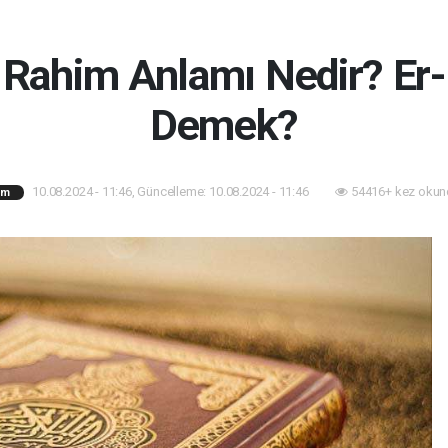
Rahim Anlamı Nedir? E
Demek?
10.08.2024 - 11:46, Güncelleme: 10.08.2024 - 11:46
54416+ kez okun
am