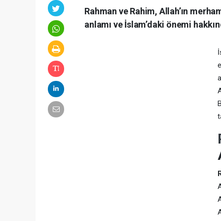
Rahman ve Rahim, Allah’ın merhamet
anlamı ve İslam’daki önemi hakkınd
e
a
A
B
t
A
A
A