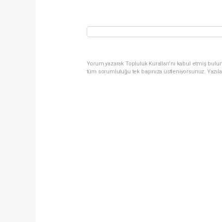
Yorum yazarak Topluluk Kuralları’nı kabul etmiş bulun
tüm sorumluluğu tek başınıza üstleniyorsunuz. Yazıla