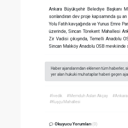
Ankara Büyükşehir Belediye Başkanı Mans
sonlandıran dev proje kapsamında şu an 9 
Yolu Fatih kavşağında ve Yunus Emre Pa
üzerinde, Sincan Törekent Mahallesi Ank
Zir Vadisi çıkışında, Temelli Anadolu 
Sincan Malıköy Anadolu OSB mevkiinde s
Haber ajanslarından eklenen tüm haberler, s
yer alan hukuki muhataplar haberi geçen ajan
#İvedik
#Memduh Aslan Akçay
#Ankara 
#Kuşçu Mahallesi
Okuyucu Yorumları
(0)