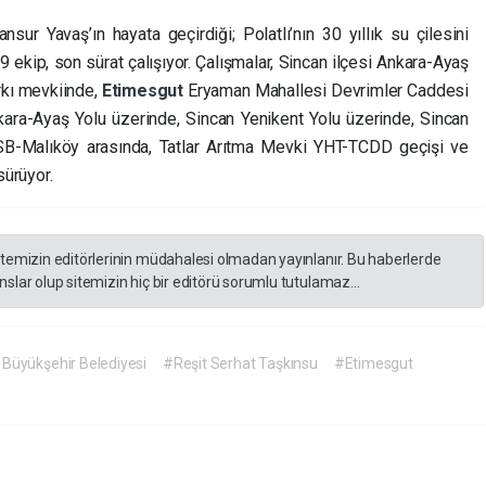
ur Yavaş’ın hayata geçirdiği; Polatlı’nın 30 yıllık su çilesini
ekip, son sürat çalışıyor. Çalışmalar,
Sincan ilçesi Ankara-Ayaş
rkı mevkiinde,
Etimesgut
Eryaman Mahallesi Devrimler Caddesi
ara-Ayaş Yolu üzerinde, Sincan Yenikent Yolu üzerinde, Sincan
OSB-Malıköy arasında, Tatlar Arıtma Mevki YHT-TCDD geçişi ve
ürüyor.
itemizin editörlerinin müdahalesi olmadan yayınlanır. Bu haberlerde
slar olup sitemizin hiç bir editörü sorumlu tutulamaz...
Büyükşehir Belediyesi
#Reşit Serhat Taşkınsu
#Etimesgut