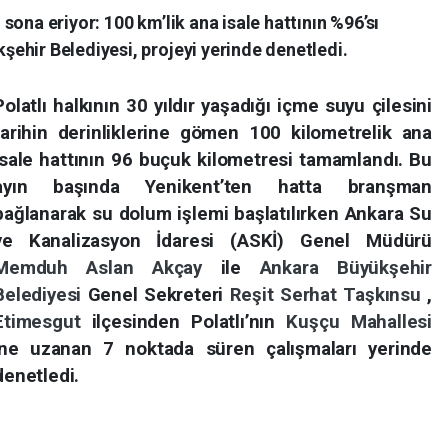
i sona eriyor: 100 km’lik ana isale hattının %96’sı
ehir Belediyesi, projeyi yerinde denetledi.
Polatlı halkının 30 yıldır yaşadığı içme suyu çilesini
tarihin derinliklerine gömen 100 kilometrelik ana
isale hattının 96 buçuk kilometresi tamamlandı. Bu
ayın başında Yenikent’ten hatta branşman
bağlanarak su dolum işlemi başlatılırken Ankara Su
ve Kanalizasyon İdaresi (ASKİ) Genel Müdürü
Memduh Aslan Akçay
ile
Ankara Büyükşehir
Belediyesi
Genel Sekreteri
Reşit Serhat Taşkınsu
,
Etimesgut
ilçesinden Polatlı’nın
Kuşçu Mahallesi
’ne uzanan 7 noktada süren çalışmaları yerinde
denetledi.