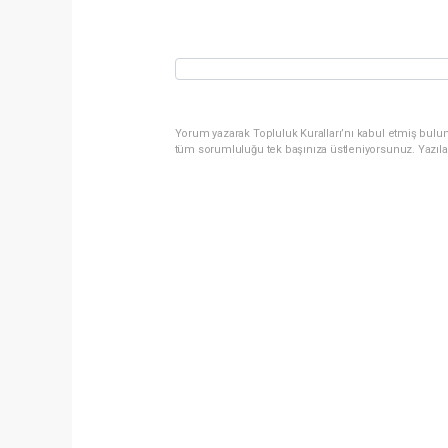
Yorum yazarak Topluluk Kuralları’nı kabul etmiş bulun
tüm sorumluluğu tek başınıza üstleniyorsunuz. Yazıla