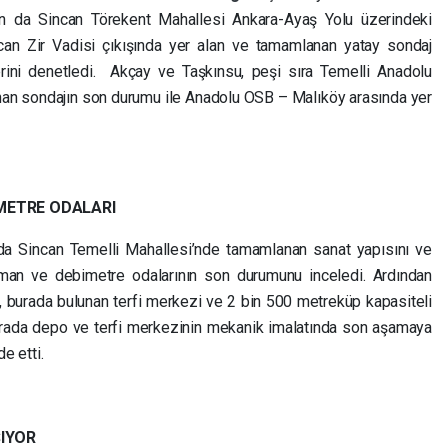
dan da Sincan Törekent Mahallesi Ankara-Ayaş Yolu üzerindeki
can Zir Vadisi çıkışında yer alan ve tamamlanan yatay sondaj
rini denetledi. Akçay ve Taşkınsu, peşi sıra Temelli Anadolu
an sondajın son durumu ile Anadolu OSB – Malıköy arasında yer
METRE ODALARI
nda Sincan Temelli Mahallesi’nde tamamlanan sanat yapısını ve
şman ve debimetre odalarının son durumunu inceledi. Ardından
i, burada bulunan terfi merkezi ve 2 bin 500 metreküp kapasiteli
urada depo ve terfi merkezinin mekanik imalatında son aşamaya
e etti.
ŞIYOR