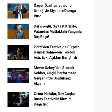
Özgür Özel İsmet İnönü
Örneğiyle Siyasete Damga
Vurdu!
Dervişoğlu, Siyaset Krizde,
Vatandaş Mutfaktaki Yangınla
Baş Başa!
Poizi'den Festivalde Sürpriz
Hamle! Sahneden Telefon
Açtı, Eski Aşıkları Barıştırdı
Merve Özbey'den Sıcacık
Sohbet, Güçlü Performans!
Nevşehir'de Unutulmaz
Akşam
Cesur Notalar, Dev Coşku:
Buray Festivalin Ritmini
Değiştirdi!