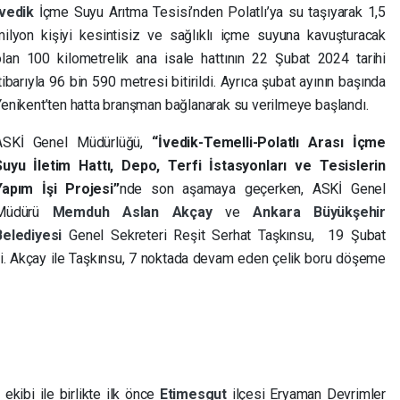
İvedik
İçme Suyu Arıtma Tesisi’nden Polatlı’ya su taşıyarak 1,5
milyon kişiyi kesintisiz ve sağlıklı içme suyuna kavuşturacak
olan 100 kilometrelik ana isale hattının 22 Şubat 2024 tarihi
tibarıyla 96 bin 590 metresi bitirildi. Ayrıca şubat ayının başında
enikent’ten hatta branşman bağlanarak su verilmeye başlandı.
ASKİ Genel Müdürlüğü,
“İvedik-Temelli-Polatlı Arası İçme
Suyu İletim Hattı, Depo, Terfi İstasyonları ve Tesislerin
Yapım İşi Projesi”
nde son aşamaya geçerken,
ASKİ Genel
Müdürü
Memduh Aslan Akçay
ve
Ankara Büyükşehir
Belediyesi
Genel Sekreteri Reşit Serhat Taşkınsu, 19 Şubat
rdi. Akçay ile Taşkınsu, 7 noktada devam eden çelik boru döşeme
ekibi ile birlikte ilk önce
Etimesgut
ilçesi Eryaman Devrimler