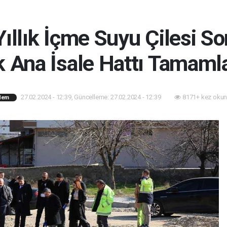
 Yıllık İçme Suyu Çilesi S
k Ana İsale Hattı Tamaml
27.02.2024 - 12:39, Güncelleme: 27.02.2024 - 12:39
8171+ kez okun
dem