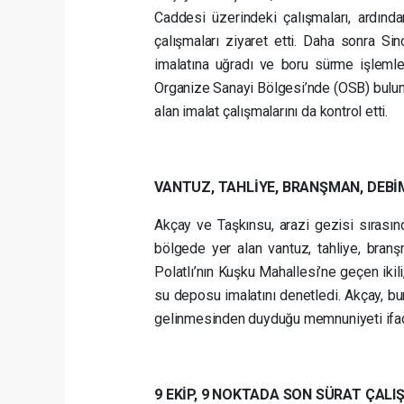
Caddesi üzerindeki çalışmaları, ardın
çalışmaları ziyaret etti. Daha sonra
Sin
imalatına uğradı ve boru sürme işlemle
Organize Sanayi Bölgesi’nde (OSB) bulun
alan imalat çalışmalarını da kontrol etti.
VANTUZ, TAHLİYE, BRANŞMAN, DEBİ
Akçay ve Taşkınsu, arazi gezisi sırası
bölgede yer alan vantuz, tahliye, bran
Polatlı’nın Kuşku Mahallesi’ne geçen ikil
su deposu imalatını denetledi. Akçay, b
gelinmesinden duyduğu memnuniyeti ifad
9 EKİP, 9 NOKTADA SON SÜRAT ÇALI