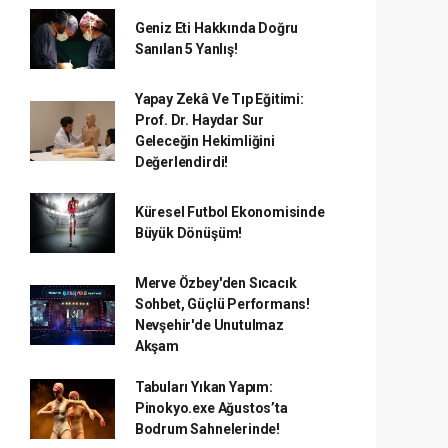
Geniz Eti Hakkında Doğru
Sanılan 5 Yanlış!
Yapay Zekâ Ve Tıp Eğitimi:
Prof. Dr. Haydar Sur
Geleceğin Hekimliğini
Değerlendirdi!
Küresel Futbol Ekonomisinde
Büyük Dönüşüm!
Merve Özbey'den Sıcacık
Sohbet, Güçlü Performans!
Nevşehir'de Unutulmaz
Akşam
Tabuları Yıkan Yapım:
Pinokyo.exe Ağustos’ta
Bodrum Sahnelerinde!