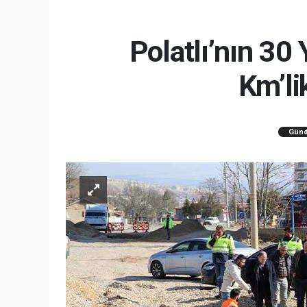
Polatlı’nın 30
Km’li
Gün