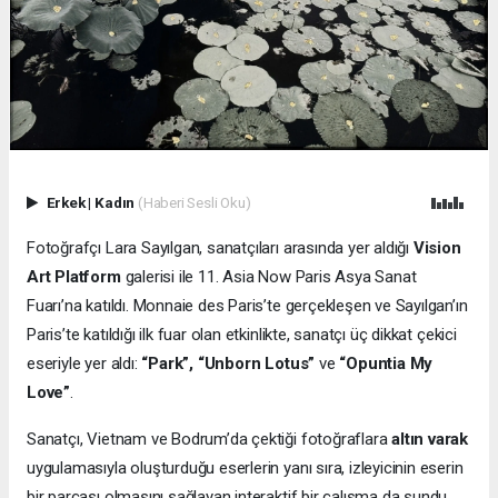
Erkek
|
Kadın
(Haberi Sesli Oku)
Fotoğrafçı Lara Sayılgan, sanatçıları arasında yer aldığı
Vision
Art Platform
galerisi ile 11. Asia Now Paris Asya Sanat
Fuarı’na katıldı. Monnaie des Paris’te gerçekleşen ve Sayılgan’ın
Paris’te katıldığı ilk fuar olan etkinlikte, sanatçı üç dikkat çekici
eseriyle yer aldı:
“Park”, “Unborn Lotus”
ve
“Opuntia My
Love”
.
Sanatçı, Vietnam ve Bodrum’da çektiği fotoğraflara
altın varak
uygulamasıyla oluşturduğu eserlerin yanı sıra, izleyicinin eserin
bir parçası olmasını sağlayan interaktif bir çalışma da sundu.