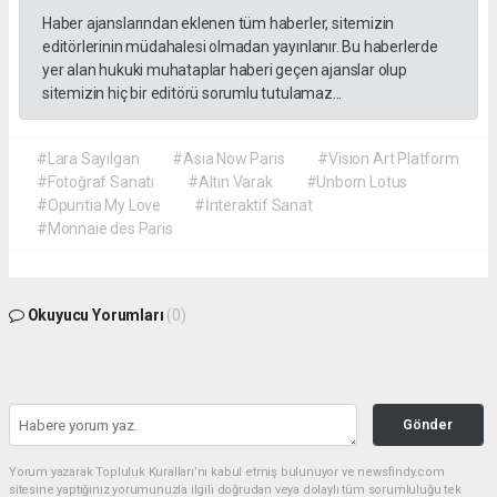
Haber ajanslarından eklenen tüm haberler, sitemizin
editörlerinin müdahalesi olmadan yayınlanır. Bu haberlerde
yer alan hukuki muhataplar haberi geçen ajanslar olup
sitemizin hiç bir editörü sorumlu tutulamaz...
#Lara Sayılgan
#Asia Now Paris
#Vision Art Platform
#Fotoğraf Sanatı
#Altın Varak
#Unborn Lotus
#Opuntia My Love
#İnteraktif Sanat
#Monnaie des Paris
Okuyucu Yorumları
(0)
Gönder
Yorum yazarak Topluluk Kuralları’nı kabul etmiş bulunuyor ve newsfindy.com
sitesine yaptığınız yorumunuzla ilgili doğrudan veya dolaylı tüm sorumluluğu tek