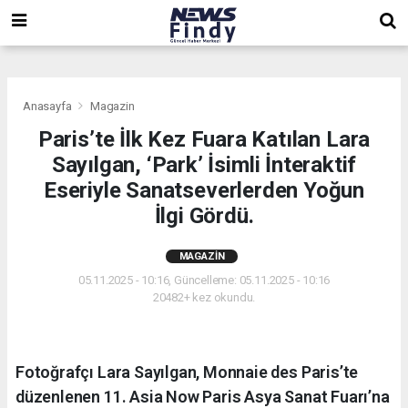
,
,
,
Anasayfa
Magazin
Paris’te İlk Kez Fuara Katılan Lara
Sayılgan, ‘Park’ İsimli İnteraktif
Eseriyle Sanatseverlerden Yoğun
İlgi Gördü.
MAGAZIN
05.11.2025 - 10:16, Güncelleme: 05.11.2025 - 10:16
20482+ kez okundu.
Fotoğrafçı Lara Sayılgan, Monnaie des Paris’te
düzenlenen 11. Asia Now Paris Asya Sanat Fuarı’na