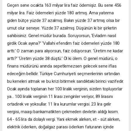
Geçen sene ocakta 163 milyar lira faiz ödemişiz. Bu sene 456
milyar lira. Faiz ödemeleri yüzde 180 artmış. Ama yatırıma
giden bütçe yüzde 37 azalmış. Bakın yüzde 37 artmış olsa bir
umut olur seneye. Yüzde 37 azalmış. Düşünün ki bir şirketin
sahibisiniz. Genel müdür burada. Soruyorsun, ‘Evladım nasıl
girdik Ocak ayına?’ ‘Vallahi efendim faiz ödemeleri yüzde 180
arttı.’ O zaman para alıyorsun, faiz ödüyorsun. ‘Üretim ne kadar
arttı?’ ‘Üretim yüzde 38 düştü.’ Öl ki ölem. O genel müdürü, o
finans müdürünü anında sepetlemezsen gelecek sene iflas
edeceğim bellidir. Türkiye Cumhuriyeti seçmenlerinin sırtından
bu keneleri atmak ve bu krizi bitirmek sandıktaki birinci vazifedir.
Ocak ayında toplanan her 100 liralık verginin, sizden topluyorlar
ya… 100 liralık verginin 11 lirası zenginler veriyor, 89 lirasını
ortadirek ve yoksullar. 11 lira kurumlar vergisi. 23 lira gelir
vergisi, maaşı bankamatikten çekmeden devletin aldığı kısım.
64 - 65 lira da dolaylı vergi. Yani ekmek alırken, et - süt alırken,
elektrik öderken, doğalgaz parası öderken faturanın içinde