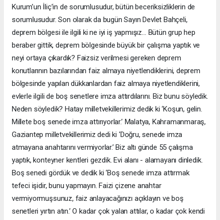
Kurum’un İliç’in de sorumlusudur, bütün beceriksizliklerin de
sorumlusudur. Son olarak da bugün Sayın Devlet Bahçeli,
deprem bölgesi ile ilgili ki ne iyi iş yapmışız… Bütün grup hep
beraber gittik, deprem bölgesinde büyük bir çalışma yaptık ve
neyi ortaya çıkardık? Faizsiz verilmesi gereken deprem
konutlarının bazılarından faiz almaya niyetlendiklerini, deprem
bölgesinde yapılan dükkanlardan faiz almaya niyetlendiklerini,
evlerle ilgili de boş senetlere imza attırdılarını. Biz bunu söyledik.
Neden söyledik? Hatay milletvekillerimiz dedik ki ‘Koşun, gelin.
Millete boş senede imza attırıyorlar.’ Malatya, Kahramanmaraş,
Gaziantep milletvekillerimiz dedi ki ‘Doğru, senede imza
atmayana anahtarını vermiyorlar.’ Biz altı günde 55 çalışma
yaptık, konteyner kentleri gezdik. Evi alanı - alamayanı dinledik.
Boş senedi gördük ve dedik ki ‘Boş senede imza attırmak
tefeci işidir, bunu yapmayın. Faizi çizene anahtar
vermiyormuşsunuz, faiz anlayacağınızı açıklayın ve boş
senetleri yırtın atın.’ O kadar çok yalan attılar, o kadar çok kendi