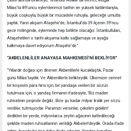
Milas’ta 89’uncu eylemlerimizi tarihin en yüksek katılımlarıyla,
büyük coşkuyla, büyük bir mücadele ruhuyla, geleceğe umutla
yaptık. Yarın akşam Ataşehir’de, İstanbul’da 39 ilçenin 39’ncu
gece mitinginde, eyleminde hep birlikte olacağız. İstanbulluları,
Ataşehirlileri o tarihi akşama katkı sağlamaya ve ayağa
kalkmaya davet ediyorum Ataşehir’de.”
“AKBELENLİLER ANAYASA MAHKEMESİ’Nİ BEKLİYOR”
“Yıllardır doğası için direnen Akbenlilerle kucaklaştık, Pazar
günü Milas’taydık. Ve Akbenlilerle birlikteydik. Ülkemizin cennet
bir köşesini para hırsı için, bir yandaşa verilen bir sözün
tutulması için, o yandaş firmanın ifadesiyle, ‘Biz maden
ruhsatının peşinde değiliz. Bize şu kadar milyar liralık yer sözü
verdiler, tutmuyorlar. Paramızı versinler, çekelim gidelim’
dedikleri bir yerde, milyonlarca zeytin ağacının katledileceği
şekilde maden ruhsatlarının verildiği Akbelen’deydik. Orada ifade
ettim, burada bir kez daha ifade edeyim. Yandaş kanalları