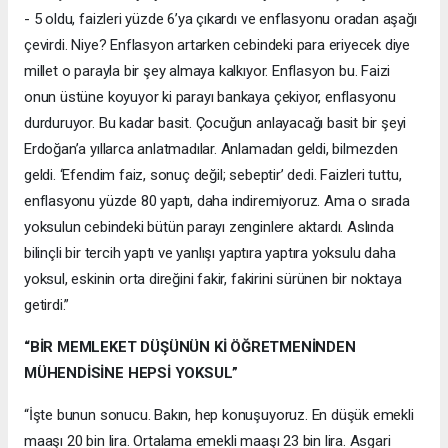
- 5 oldu, faizleri yüzde 6’ya çıkardı ve enflasyonu oradan aşağı
çevirdi. Niye? Enflasyon artarken cebindeki para eriyecek diye
millet o parayla bir şey almaya kalkıyor. Enflasyon bu. Faizi
onun üstüne koyuyor ki parayı bankaya çekiyor, enflasyonu
durduruyor. Bu kadar basit. Çocuğun anlayacağı basit bir şeyi
Erdoğan’a yıllarca anlatmadılar. Anlamadan geldi, bilmezden
geldi. ‘Efendim faiz, sonuç değil; sebeptir’ dedi. Faizleri tuttu,
enflasyonu yüzde 80 yaptı, daha indiremiyoruz. Ama o sırada
yoksulun cebindeki bütün parayı zenginlere aktardı. Aslında
bilinçli bir tercih yaptı ve yanlışı yaptıra yaptıra yoksulu daha
yoksul, eskinin orta direğini fakir, fakirini sürünen bir noktaya
getirdi.”
“BİR MEMLEKET DÜŞÜNÜN Kİ ÖĞRETMENİNDEN
MÜHENDİSİNE HEPSİ YOKSUL”
“İşte bunun sonucu. Bakın, hep konuşuyoruz. En düşük emekli
maaşı 20 bin lira. Ortalama emekli maaşı 23 bin lira. Asgari