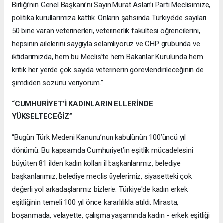
Birliği’nin Genel Başkanı’nı Sayın Murat Aslan’ı Parti Meclisimize,
politika kurullarımıza kattık. Onların şahsında Türkiye’de sayıları
50 bine varan veterinerleri, veterinerlik fakültesi öğrencilerini,
hepsinin ailelerini saygıyla selamlıyoruz ve CHP grubunda ve
iktidarımızda, hem bu Meclis’te hem Bakanlar Kurulunda hem
kritik her yerde çok sayıda veterinerin görevlendirileceğinin de
şimdiden sözünü veriyorum.”
“CUMHURİYET’İ KADINLARIN ELLERİNDE
YÜKSELTECEĞİZ”
“Bugün Türk Medeni Kanunu’nun kabulünün 100’üncü yıl
dönümü. Bu kapsamda Cumhuriyet’in eşitlik mücadelesini
büyüten 81 ilden kadın kolları il başkanlarımız, belediye
başkanlarımız, belediye meclis üyelerimiz, siyasetteki çok
değerli yol arkadaşlarımız bizlerle. Türkiye'de kadın erkek
eşitliğinin temeli 100 yıl önce kararlılıkla atıldı. Mirasta,
boşanmada, velayette, çalışma yaşamında kadın - erkek eşitliği