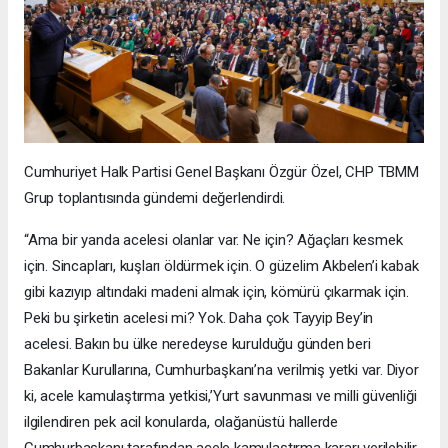
Cumhuriyet Halk Partisi Genel Başkanı Özgür Özel, CHP TBMM
Grup toplantısında gündemi değerlendirdi.
“Ama bir yanda acelesi olanlar var. Ne için? Ağaçları kesmek
için. Sincapları, kuşları öldürmek için. O güzelim Akbelen’i kabak
gibi kazıyıp altındaki madeni almak için, kömürü çıkarmak için.
Peki bu şirketin acelesi mi? Yok. Daha çok Tayyip Bey’in
acelesi. Bakın bu ülke neredeyse kurulduğu günden beri
Bakanlar Kurullarına, Cumhurbaşkanı’na verilmiş yetki var. Diyor
ki, acele kamulaştırma yetkisi,’Yurt savunması ve milli güvenliği
ilgilendiren pek acil konularda, olağanüstü hallerde