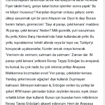
Cumhurbaşkanı tarafından acele kamulaştırma kararı verilebilir.
Fiyat takdiri hariç, geriye kalan bütün işlemler sonra yapılır.’ Bu
ne biliyor musunuz? Karşıdan düşman ordusu geliyor, senin
ülkeyi savunmak için bir yere ihtiyacın var. Diyor ki dayı ‘Burası
benim tarlam, giremezsin.’ ‘Dayı al parayı, çekil kenara’ maddesi.
‘Al parayı, çekil kenara.’ Neden? Milli güvenlik, yurt savunması.
Bu yetki, Kıbrıs Barış Harekatı’nda falan kullanılacak yetki. Bu
yetki, topraklarımız tehdit altında veya bir tepe var, Türkiye’yi
koruyacak uçaksavarlar, füzeler ancak oraya konacak.
‘Vermem de vermem, satmam da satmam.’ Zaman dar. ‘Al
parayı çekil kenara’ yetkisini Recep Tayyip Erdoğan bu anayasal,
bu kutsal, bu çok nadir, bu çok istisnai yetkiyi Anayasa
Mahkemesi bozmadan evvel ‘Ver parayı, çekilsinler kenara.
Yandaş şirket kessin ağaçları’ diye kullandı. Duymayan
kalmasın. Bilmeyen kalmasın ki, Erdoğan verilen bu yetkiyi bir
şirket AYM kararı çıkmadan bütün zeytinleri kessin, eşek ölsün
ortaklık bitsin diye kullandı. Bunun için buradan hem milletimize
Recep Tayyip Erdoğan’ı şikayet ediyorum. Hem de Anayasa