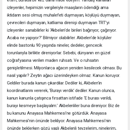
izleyenler, hepimizin vergileriyle maaşların ödendiği ama
iktidarın sesi olmuş muhalefeti duymayan, köylüyü duymayan,
çevrecileri duymayan, katliama direnişi duymayan TRT’yi
izleyenler sanabilirler ki ‘Akbelen’de birileri bağırıyor, çağırıyor.
Acaba ne yapıyor?’ Bilmiyor olabilirler. Akbelen’de köylüler
elinde bastonlu 90 yaşında nineler, dedeler, gencecik
torunlarıyla birlikte direniyorlar. Sebebi, dünyanın en güzel
coğrafyasına verilen maden ruhsatı. Ve o ruhsatın
genişletilmesi. Milyonlarca ağacın yeniden kesilecek olması. Bu
nasıl yapılır? Zeytin ağacı üzerindeyken olmaz. Kanun koruyor.
Geldiler burada kanun çıkardılar. Dediler ki, Akbelen’in
koordinatlarını vererek, ‘Burayı verdik’ dediler. Kanun olunca,
kanun kanunla çatışınca fırsattan istifade ‘E burası verildi,
burayı kesmeye başlayalım.’ Akbelenliler buna direniyor. Biz de
bu kanunu Anayasa Mahkemesi’ne götürdük. Anayasa
Mahkemesi’nin önünde bekliyor. Anayasa Mahkemesi’nin
önünde beklerken gözü yaşlı Akbelenli teyzelerim, ninelerim,