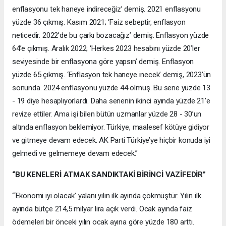
enflasyonu tek haneye indireceğiz’ demiş. 2021 enflasyonu
yüzde 36 çıkmış. Kasım 2021; ‘Faiz sebeptir, enflasyon
neticedir. 2022’de bu çarkı bozacağız’ demiş. Enflasyon yüzde
64’e çıkmış. Aralık 2022; ‘Herkes 2023 hesabını yüzde 20’ler
seviyesinde bir enflasyona göre yapsın’ demiş. Enflasyon
yüzde 65 çıkmış. ‘Enflasyon tek haneye inecek’ demiş, 2023’ün
sonunda. 2024 enflasyonu yüzde 44 olmuş. Bu sene yüzde 13
- 19 diye hesaplıyorlardı. Daha senenin ikinci ayında yüzde 21’e
revize ettiler. Ama işi bilen bütün uzmanlar yüzde 28 - 30’un
altında enflasyon beklemiyor. Türkiye, maalesef kötüye gidiyor
ve gitmeye devam edecek. AK Parti Türkiye’ye hiçbir konuda iyi
gelmedi ve gelmemeye devam edecek.”
“BU KENELERİ ATMAK SANDIKTAKİ BİRİNCİ VAZİFEDİR”
“‘Ekonomi iyi olacak’ yalanı yılın ilk ayında çökmüştür. Yılın ilk
ayında bütçe 214,5 milyar lira açık verdi. Ocak ayında faiz
ödemeleri bir önceki yılın ocak ayına göre yüzde 180 arttı.