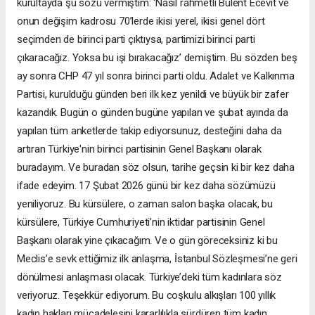
kurultayda şu sözü vermiştim: ‘Nasıl rahmetli Bülent Ecevit ve
onun değişim kadrosu 70’lerde ikisi yerel, ikisi genel dört
seçimden de birinci parti çıktıysa, partimizi birinci parti
çıkaracağız. Yoksa bu işi bırakacağız’ demiştim. Bu sözden beş
ay sonra CHP 47 yıl sonra birinci parti oldu. Adalet ve Kalkınma
Partisi, kurulduğu günden beri ilk kez yenildi ve büyük bir zafer
kazandık. Bugün o günden bugüne yapılan ve şubat ayında da
yapılan tüm anketlerde takip ediyorsunuz, desteğini daha da
artıran Türkiye'nin birinci partisinin Genel Başkanı olarak
buradayım. Ve buradan söz olsun, tarihe geçsin ki bir kez daha
ifade edeyim. 17 Şubat 2026 günü bir kez daha sözümüzü
yeniliyoruz. Bu kürsülere, o zaman salon başka olacak, bu
kürsülere, Türkiye Cumhuriyeti’nin iktidar partisinin Genel
Başkanı olarak yine çıkacağım. Ve o gün göreceksiniz ki bu
Meclis’e sevk ettiğimiz ilk anlaşma, İstanbul Sözleşmesi’ne geri
dönülmesi anlaşması olacak. Türkiye’deki tüm kadınlara söz
veriyoruz. Teşekkür ediyorum. Bu coşkulu alkışları 100 yıllık
kadın hakları mücadelesini kararlılıkla sürdüren tüm kadın