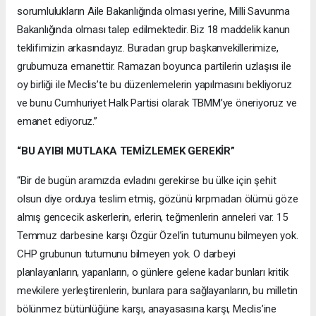
sorumlulukların Aile Bakanlığında olması yerine, Milli Savunma
Bakanlığında olması talep edilmektedir. Biz 18 maddelik kanun
teklifimizin arkasındayız. Buradan grup başkanvekillerimize,
grubumuza emanettir. Ramazan boyunca partilerin uzlaşısı ile
oy birliği ile Meclis’te bu düzenlemelerin yapılmasını bekliyoruz
ve bunu Cumhuriyet Halk Partisi olarak TBMM’ye öneriyoruz ve
emanet ediyoruz.”
“BU AYIBI MUTLAKA TEMİZLEMEK GEREKİR”
“Bir de bugün aramızda evladını gerekirse bu ülke için şehit
olsun diye orduya teslim etmiş, gözünü kırpmadan ölümü göze
almış gencecik askerlerin, erlerin, teğmenlerin anneleri var. 15
Temmuz darbesine karşı Özgür Özel’in tutumunu bilmeyen yok.
CHP grubunun tutumunu bilmeyen yok. O darbeyi
planlayanların, yapanların, o günlere gelene kadar bunları kritik
mevkilere yerleştirenlerin, bunlara para sağlayanların, bu milletin
bölünmez bütünlüğüne karşı, anayasasına karşı, Meclis’ine