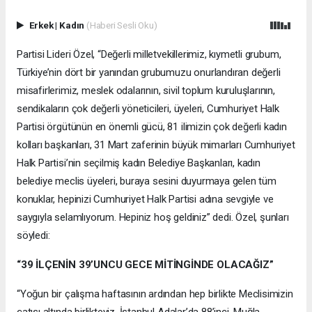
Erkek
|
Kadın
(Haberi Sesli Oku)
Partisi Lideri Özel, “Değerli milletvekillerimiz, kıymetli grubum,
Türkiye’nin dört bir yanından grubumuzu onurlandıran değerli
misafirlerimiz, meslek odalarının, sivil toplum kuruluşlarının,
sendikaların çok değerli yöneticileri, üyeleri, Cumhuriyet Halk
Partisi örgütünün en önemli gücü, 81 ilimizin çok değerli kadın
kolları başkanları, 31 Mart zaferinin büyük mimarları Cumhuriyet
Halk Partisi’nin seçilmiş kadın Belediye Başkanları, kadın
belediye meclis üyeleri, buraya sesini duyurmaya gelen tüm
konuklar, hepinizi Cumhuriyet Halk Partisi adına sevgiyle ve
saygıyla selamlıyorum. Hepiniz hoş geldiniz” dedi. Özel, şunları
söyledi:
“39 İLÇENİN 39’UNCU GECE MİTİNGİNDE OLACAĞIZ”
“Yoğun bir çalışma haftasının ardından hep birlikte Meclisimizin
çatısı altında birlikteyiz. İstanbul Adalar’da 88’inci, Muğla