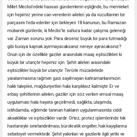
Millet Meclisi’ndeki hassas gündemlerin eşliğinde, bu memleket
için hepimiz yerine can verenlerin aileleri ya da vücutlarının bir
parçasını feda edenler için bekleyen 18 kanunun, bu Ramazan
mübarek günlerde, ki Meclis’te sahura kadar çalışma geleneği
var. Zaman sorunu yok. Para deseniz büyük bir para tutmadığı
gibi buraya kaynak ayırmayacaksanız nereye ayıracaksınız?
Onun için de özellikle gaziler arasındaki maaş eşitsizlikleri ki
büyük bir utançtır hepimiz için. Şehit aileleri arasındaki
eşitsizlikler büyük bir utançtır. Terörle mücadelede
yaralanmasına rağmen gazi sayılmayan kahramanlarımızın
haklı talepleri, mağduriyetleri hala karşılıksız kalmıştır. Er ve
erbaş şehitlerinin aileleri, gaziler için söz verilen emsal maaş
uygulaması hala hayata geçirilmedi, sağlıkta, ulaşımda,
istihdamda, eğitimde tanınan hakların uygulanmasında ciddi
aksaklıklar ve eşitsizlikler vardır. Ortez, protez işlemlerinde tek
hastaneyle sınırlandırılması, bürokratik engeller, hak kayıplarına
sebebiyet vermektedir. Şehit yakınları ve gazilerle ilgili yetki ve