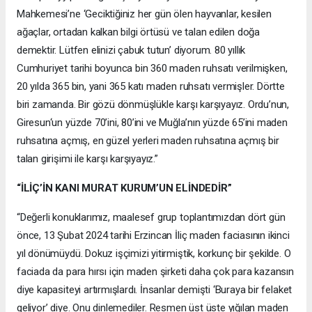
Mahkemesi’ne ‘Geciktiğiniz her gün ölen hayvanlar, kesilen
ağaçlar, ortadan kalkan bilgi örtüsü ve talan edilen doğa
demektir. Lütfen elinizi çabuk tutun’ diyorum. 80 yıllık
Cumhuriyet tarihi boyunca bin 360 maden ruhsatı verilmişken,
20 yılda 365 bin, yani 365 katı maden ruhsatı vermişler. Dörtte
biri zamanda. Bir gözü dönmüşlükle karşı karşıyayız. Ordu’nun,
Giresun‘un yüzde 70’ini, 80’ini ve Muğla’nın yüzde 65’ini maden
ruhsatına açmış, en güzel yerleri maden ruhsatına açmış bir
talan girişimi ile karşı karşıyayız.”
“İLİÇ’İN KANI MURAT KURUM’UN ELİNDEDİR”
“Değerli konuklarımız, maalesef grup toplantımızdan dört gün
önce, 13 Şubat 2024 tarihi Erzincan İliç maden faciasının ikinci
yıl dönümüydü. Dokuz işçimizi yitirmiştik, korkunç bir şekilde. O
faciada da para hırsı için maden şirketi daha çok para kazansın
diye kapasiteyi artırmışlardı. İnsanlar demişti ‘Buraya bir felaket
geliyor’ diye. Onu dinlemediler. Resmen üst üste yığılan maden