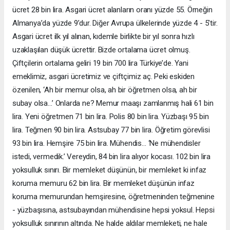
ücret 28 bin lira. Asgari ücret alanların oranı yüzde 55. Örneğin
Almanya’da yüzde 9’dur. Diğer Avrupa ülkelerinde yüzde 4 - 5’tir.
Asgari ücret ilk yıl alınan, kıdemle birlikte bir yıl sonra hızlı
uzaklaşılan düşük ücrettir. Bizde ortalama ücret olmuş.
Çiftçilerin ortalama geliri 19 bin 700 lira Türkiye’de. Yani
emeklimiz, asgari ücretimiz ve çiftçimiz aç. Peki eskiden
özenilen, ‘Ah bir memur olsa, ah bir öğretmen olsa, ah bir
subay olsa…’ Onlarda ne? Memur maaşı zamlanmış hali 61 bin
lira. Yeni öğretmen 71 bin lira. Polis 80 bin lira. Yüzbaşı 95 bin
lira. Teğmen 90 bin lira. Astsubay 77 bin lira. Öğretim görevlisi
93 bin lira. Hemşire 75 bin lira. Mühendis… ‘Ne mühendisler
istedi, vermedik.’ Vereydin, 84 bin lira alıyor kocası. 102 bin lira
yoksulluk sınırı. Bir memleket düşünün, bir memleket ki infaz
koruma memuru 62 bin lira. Bir memleket düşünün infaz
koruma memurundan hemşiresine, öğretmeninden teğmenine
- yüzbaşısına, astsubayından mühendisine hepsi yoksul. Hepsi
yoksulluk sınırının altında. Ne halde aldılar memleketi, ne hale