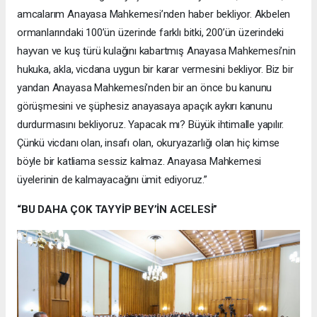
amcalarım Anayasa Mahkemesi’nden haber bekliyor. Akbelen
ormanlarındaki 100’ün üzerinde farklı bitki, 200’ün üzerindeki
hayvan ve kuş türü kulağını kabartmış Anayasa Mahkemesi’nin
hukuka, akla, vicdana uygun bir karar vermesini bekliyor. Biz bir
yandan Anayasa Mahkemesi’nden bir an önce bu kanunu
görüşmesini ve şüphesiz anayasaya apaçık aykırı kanunu
durdurmasını bekliyoruz. Yapacak mı? Büyük ihtimalle yapılır.
Çünkü vicdanı olan, insafı olan, okuryazarlığı olan hiç kimse
böyle bir katliama sessiz kalmaz. Anayasa Mahkemesi
üyelerinin de kalmayacağını ümit ediyoruz.”
“BU DAHA ÇOK TAYYİP BEY’İN ACELESİ”