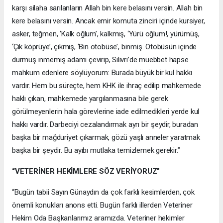
karşı silaha sarılanların Allah bin kere belasını versin. Allah bin
kere belasını versin. Ancak emir komuta zinciri içinde kursiyer,
asker, teğmen, ‘Kalk oğlum’, kalkmış, ‘Yürü oğlum!, yürümüş,
‘Çık köprüye’, çıkmış, ‘Bin otobüse’, binmiş. Otobüsün içinde
durmuş inmemiş adamı çevirip, Silivri’de müebbet hapse
mahkum edenlere söylüyorum: Burada büyük bir kul hakkı
vardır. Hem bu süreçte, hem KHK ile ihraç edilip mahkemede
haklı çıkan, mahkemede yargılanmasına bile gerek
görülmeyenlerin hala görevlerine iade edilmedikleri yerde kul
hakkı vardır. Darbeciyi cezalandırmak ayrı bir şeydir, buradan
başka bir mağduriyet çıkarmak, gözü yaşlı anneler yaratmak
başka bir şeydir. Bu ayıbı mutlaka temizlemek gerekir.”
“VETERİNER HEKİMLERE SÖZ VERİYORUZ”
“Bugün tabii Sayın Günaydın da çok farklı kesimlerden, çok
önemli konukları anons etti. Bugün farklı illerden Veteriner
Hekim Oda Başkanlarımız aramızda. Veteriner hekimler