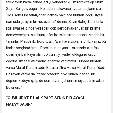
televizyon kanallarında lafı yuvarladılar ki. Üzülerek takip ettim.
Sayın Bahçeli, bugün ‘Konutlarına kavuşan vatandaşlarımıza
‘Boş senet imzalatıyorlar’ demek yalnızca bühtan değil, siyasi
namusla çelişen bir hezeyandır’ demiş. Sayın Bahçeli bununla
ilgili siyaset içinde verilecek çok sert cevaplar var, bir kelime
demeyeceğim. Alın bunu, afet borçlandırma senedi. Madde bir,
tanımlar. Madde iki, borç tutarı. ‘Bankaya toplam … TL, yalnız bu
kadar borçlandığımı… Borçlunun beyanı … oranında akti faiz
ödemeyi, bankaya olan borcun …yıl vadeli olduğunu kabul
ederim.’ İmzası atılmadan anahtar verilmiyor. Burada bühtan
varsa Murat Kurum’dadır. Burada iftira varsa Murat Kurum’dadır.
Hezeyan varsa da ‘İttifak ortağım’ diye onlara inanan, bir
depremzedeye gidip de sormayan şahsınızın siyasetinin adıdır.
Buyurun…”
“CUMHURİYET HALK PARTİSİ’NİN BİR AYAĞI
HATAY’DADIR”