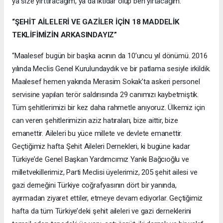
ya size yırttıracağım, ya da iktidar olup ben yırtacağım.”
“ŞEHİT AİLELERİ VE GAZİLER İÇİN 18 MADDELİK
TEKLİFİMİZİN ARKASINDAYIZ”
“Maalesef bugün bir başka acının da 10’uncu yıl dönümü. 2016
yılında Meclis Genel Kurulundaydık ve bir patlama sesiyle irkildik.
Maalesef hemen yakında Merasim Sokak’ta askeri personel
servisine yapılan terör saldırısında 29 canımızı kaybetmiştik.
Tüm şehitlerimizi bir kez daha rahmetle anıyoruz. Ülkemiz için
can veren şehitlerimizin aziz hatıraları, bize aittir, bize
emanettir. Aileleri bu yüce millete ve devlete emanettir.
Geçtiğimiz hafta Şehit Aileleri Dernekleri, ki bugüne kadar
Türkiye’de Genel Başkan Yardımcımız Yankı Bağcıoğlu ve
milletvekillerimiz, Parti Meclisi üyelerimiz, 205 şehit ailesi ve
gazi derneğini Türkiye coğrafyasının dört bir yanında,
ayırmadan ziyaret ettiler, etmeye devam ediyorlar. Geçtiğimiz
hafta da tüm Türkiye’deki şehit aileleri ve gazi derneklerini