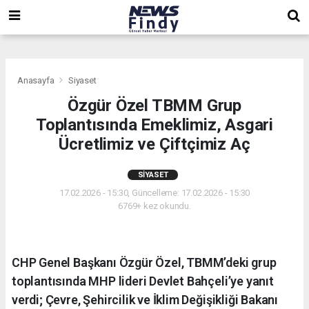
,
,
,
Anasayfa
Siyaset
Özgür Özel TBMM Grup
Toplantısında Emeklimiz, Asgari
Ücretlimiz ve Çiftçimiz Aç
SIYASET
17.02.2026 - 15:30, Güncelleme: 17.02.2026 - 15:30
6769+ kez okundu.
CHP Genel Başkanı Özgür Özel, TBMM’deki grup
toplantısında MHP lideri Devlet Bahçeli’ye yanıt
verdi; Çevre, Şehircilik ve İklim Değişikliği Bakanı