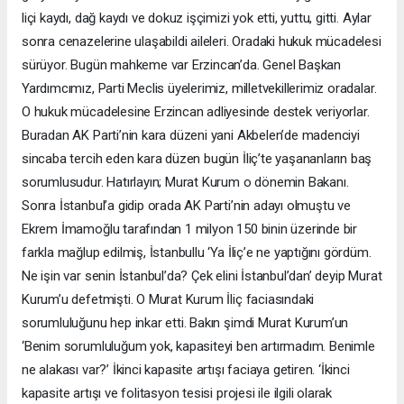
liçi kaydı, dağ kaydı ve dokuz işçimizi yok etti, yuttu, gitti. Aylar
sonra cenazelerine ulaşabildi aileleri. Oradaki hukuk mücadelesi
sürüyor. Bugün mahkeme var Erzincan’da. Genel Başkan
Yardımcımız, Parti Meclis üyelerimiz, milletvekillerimiz oradalar.
O hukuk mücadelesine Erzincan adliyesinde destek veriyorlar.
Buradan AK Parti’nin kara düzeni yani Akbelen’de madenciyi
sincaba tercih eden kara düzen bugün İliç’te yaşananların baş
sorumlusudur. Hatırlayın; Murat Kurum o dönemin Bakanı.
Sonra İstanbul’a gidip orada AK Parti’nin adayı olmuştu ve
Ekrem İmamoğlu tarafından 1 milyon 150 binin üzerinde bir
farkla mağlup edilmiş, İstanbullu ‘Ya İliç’e ne yaptığını gördüm.
Ne işin var senin İstanbul’da? Çek elini İstanbul’dan’ deyip Murat
Kurum’u defetmişti. O Murat Kurum İliç faciasındaki
sorumluluğunu hep inkar etti. Bakın şimdi Murat Kurum’un
‘Benim sorumluluğum yok, kapasiteyi ben artırmadım. Benimle
ne alakası var?’ İkinci kapasite artışı faciaya getiren. ‘İkinci
kapasite artışı ve folitasyon tesisi projesi ile ilgili olarak