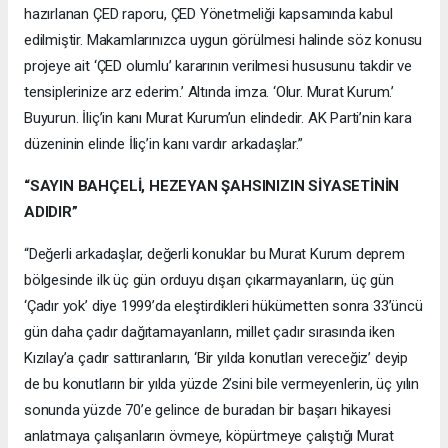
hazırlanan ÇED raporu, ÇED Yönetmeliği kapsamında kabul
edilmiştir. Makamlarınızca uygun görülmesi halinde söz konusu
projeye ait ‘ÇED olumlu’ kararının verilmesi hususunu takdir ve
tensiplerinize arz ederim.’ Altında imza. ‘Olur. Murat Kurum.’
Buyurun. İliç’in kanı Murat Kurum’un elindedir. AK Parti’nin kara
düzeninin elinde İliç’in kanı vardır arkadaşlar.”
“SAYIN BAHÇELİ, HEZEYAN ŞAHSINIZIN SİYASETİNİN
ADIDIR”
“Değerli arkadaşlar, değerli konuklar bu Murat Kurum deprem
bölgesinde ilk üç gün orduyu dışarı çıkarmayanların, üç gün
‘Çadır yok’ diye 1999’da eleştirdikleri hükümetten sonra 33’üncü
gün daha çadır dağıtamayanların, millet çadır sırasında iken
Kızılay’a çadır sattıranların, ‘Bir yılda konutları vereceğiz’ deyip
de bu konutların bir yılda yüzde 2’sini bile vermeyenlerin, üç yılın
sonunda yüzde 70’e gelince de buradan bir başarı hikayesi
anlatmaya çalışanların övmeye, köpürtmeye çalıştığı Murat