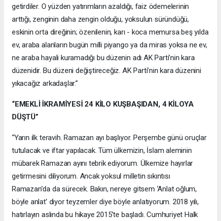
getirdiler. O yüzden yatırımların azaldığı, faiz ödemelerinin
arttığı, zenginin daha zengin olduğu, yoksulun süründüğü,
eskinin orta direğinin; özenilenin, karı - koca memursa beş yılda
ev, araba alanların bugün milli piyango ya da miras yoksa ne ev,
ne araba hayali kuramadığı bu düzenin adı AK Parti’nin kara
düzenidir. Bu düzeni değiştireceğiz. AK Parti’nin kara düzenini
yıkacağız arkadaşlar.”
“EMEKLİ İKRAMİYESİ 24 KİLO KUŞBAŞIDAN, 4 KİLOYA
DÜŞTÜ”
“Yarın ilk teravih. Ramazan ayı başlıyor. Perşembe günü oruçlar
tutulacak ve iftar yapılacak. Tüm ülkemizin, İslam aleminin
mübarek Ramazan ayını tebrik ediyorum. Ülkemize hayırlar
getirmesini diliyorum. Ancak yoksul milletin sıkıntısı
Ramazan’da da sürecek. Bakın, nereye gitsem ‘Anlat oğlum,
böyle anlat’ diyor teyzemler diye böyle anlatıyorum. 2018 yılı,
hatırlayın aslında bu hikaye 2015’te başladı. Cumhuriyet Halk