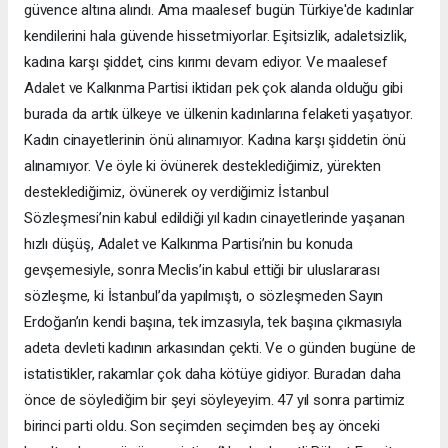
güvence altına alındı. Ama maalesef bugün Türkiye'de kadınlar
kendilerini hala güvende hissetmiyorlar. Eşitsizlik, adaletsizlik,
kadına karşı şiddet, cins kırımı devam ediyor. Ve maalesef
Adalet ve Kalkınma Partisi iktidarı pek çok alanda olduğu gibi
burada da artık ülkeye ve ülkenin kadınlarına felaketi yaşatıyor.
Kadın cinayetlerinin önü alınamıyor. Kadına karşı şiddetin önü
alınamıyor. Ve öyle ki övünerek desteklediğimiz, yürekten
desteklediğimiz, övünerek oy verdiğimiz İstanbul
Sözleşmesi’nin kabul edildiği yıl kadın cinayetlerinde yaşanan
hızlı düşüş, Adalet ve Kalkınma Partisi’nin bu konuda
gevşemesiyle, sonra Meclis’in kabul ettiği bir uluslararası
sözleşme, ki İstanbul’da yapılmıştı, o sözleşmeden Sayın
Erdoğan’ın kendi başına, tek imzasıyla, tek başına çıkmasıyla
adeta devleti kadının arkasından çekti. Ve o günden bugüne de
istatistikler, rakamlar çok daha kötüye gidiyor. Buradan daha
önce de söylediğim bir şeyi söyleyeyim. 47 yıl sonra partimiz
birinci parti oldu. Son seçimden seçimden beş ay önceki