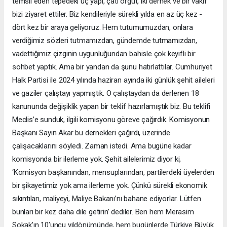
temsil eden tepedeki üç yapı, çatı örgüt, iki dernek ve bir vakıf
bizi ziyaret ettiler. Biz kendileriyle sürekli yılda en az üç kez -
dört kez bir araya geliyoruz. Hem tutumumuzdan, onlara
verdiğimiz sözleri tutmamızdan, gündemde tutmamızdan,
vadettiğimiz çizginin uygunluğundan bahisle çok keyifli bir
sohbet yaptık. Ama bir yandan da şunu hatırlattılar. Cumhuriyet
Halk Partisi ile 2024 yılında haziran ayında iki günlük şehit aileleri
ve gaziler çalıştayı yapmıştık. O çalıştaydan da derlenen 18
kanununda değişiklik yapan bir teklif hazırlamıştık biz. Bu teklifi
Meclis’e sunduk, ilgili komisyonu göreve çağırdık. Komisyonun
Başkanı Sayın Akar bu dernekleri çağırdı, üzerinde
çalışacaklarını söyledi. Zaman istedi. Ama bugüne kadar
komisyonda bir ilerleme yok. Şehit ailelerimiz diyor ki,
‘Komisyon başkanından, mensuplarından, partilerdeki üyelerden
bir şikayetimiz yok ama ilerleme yok. Çünkü sürekli ekonomik
sıkıntıları, maliyeyi, Maliye Bakanı’nı bahane ediyorlar. Lütfen
bunları bir kez daha dile getirin’ dediler. Ben hem Merasim
Sokak’ın 10’uncu yıldönümünde, hem bugünlerde Türkiye Büyük