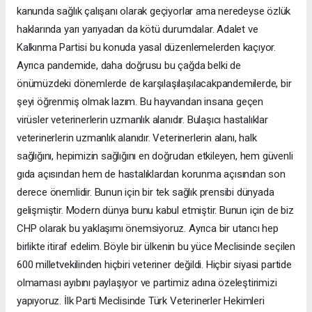
kanunda sağlık çalışanı olarak geçiyorlar ama neredeyse özlük
haklarında yarı yarıyadan da kötü durumdalar. Adalet ve
Kalkınma Partisi bu konuda yasal düzenlemelerden kaçıyor.
Ayrıca pandemide, daha doğrusu bu çağda belki de
önümüzdeki dönemlerde de karşılaşılaşılacakpandemilerde, bir
şeyi öğrenmiş olmak lazım. Bu hayvandan insana geçen
virüsler veterinerlerin uzmanlık alanıdır. Bulaşıcı hastalıklar
veterinerlerin uzmanlık alanıdır. Veterinerlerin alanı, halk
sağlığını, hepimizin sağlığını en doğrudan etkileyen, hem güvenli
gıda açısından hem de hastalıklardan korunma açısından son
derece önemlidir. Bunun için bir tek sağlık prensibi dünyada
gelişmiştir. Modern dünya bunu kabul etmiştir. Bunun için de biz
CHP olarak bu yaklaşımı önemsiyoruz. Ayrıca bir utancı hep
birlikte itiraf edelim. Böyle bir ülkenin bu yüce Meclisinde seçilen
600 milletvekilinden hiçbiri veteriner değildi. Hiçbir siyasi partide
olmaması ayıbını paylaşıyor ve partimiz adına özeleştirimizi
yapıyoruz. İlk Parti Meclisinde Türk Veterinerler Hekimleri