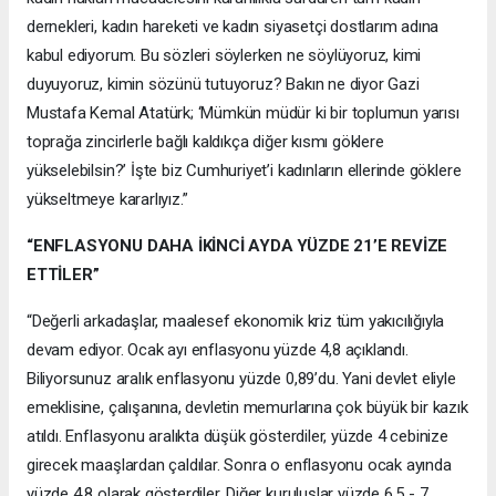
dernekleri, kadın hareketi ve kadın siyasetçi dostlarım adına
kabul ediyorum. Bu sözleri söylerken ne söylüyoruz, kimi
duyuyoruz, kimin sözünü tutuyoruz? Bakın ne diyor Gazi
Mustafa Kemal Atatürk; ‘Mümkün müdür ki bir toplumun yarısı
toprağa zincirlerle bağlı kaldıkça diğer kısmı göklere
yükselebilsin?’ İşte biz Cumhuriyet’i kadınların ellerinde göklere
yükseltmeye kararlıyız.”
“ENFLASYONU DAHA İKİNCİ AYDA YÜZDE 21’E REVİZE
ETTİLER”
“Değerli arkadaşlar, maalesef ekonomik kriz tüm yakıcılığıyla
devam ediyor. Ocak ayı enflasyonu yüzde 4,8 açıklandı.
Biliyorsunuz aralık enflasyonu yüzde 0,89’du. Yani devlet eliyle
emeklisine, çalışanına, devletin memurlarına çok büyük bir kazık
atıldı. Enflasyonu aralıkta düşük gösterdiler, yüzde 4 cebinize
girecek maaşlardan çaldılar. Sonra o enflasyonu ocak ayında
yüzde 4,8 olarak gösterdiler. Diğer kuruluşlar yüzde 6,5 - 7