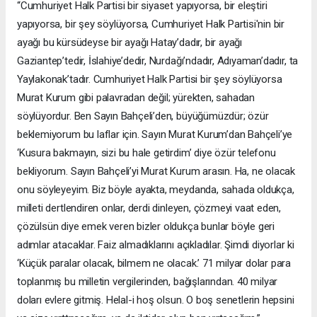
“Cumhuriyet Halk Partisi bir siyaset yapıyorsa, bir eleştiri
yapıyorsa, bir şey söylüyorsa, Cumhuriyet Halk Partisi'nin bir
ayağı bu kürsüdeyse bir ayağı Hatay’dadır, bir ayağı
Gaziantep’tedir, İslahiye’dedir, Nurdağı’ndadır, Adıyaman’dadır, ta
Yaylakonak’tadır. Cumhuriyet Halk Partisi bir şey söylüyorsa
Murat Kurum gibi palavradan değil; yürekten, sahadan
söylüyordur. Ben Sayın Bahçeli’den, büyüğümüzdür; özür
beklemiyorum bu laflar için. Sayın Murat Kurum’dan Bahçeli’ye
‘Kusura bakmayın, sizi bu hale getirdim’ diye özür telefonu
bekliyorum. Sayın Bahçeli’yi Murat Kurum arasın. Ha, ne olacak
onu söyleyeyim. Biz böyle ayakta, meydanda, sahada oldukça,
milleti dertlendiren onlar, derdi dinleyen, çözmeyi vaat eden,
çözülsün diye emek veren bizler oldukça bunlar böyle geri
adımlar atacaklar. Faiz almadıklarını açıkladılar. Şimdi diyorlar ki
‘Küçük paralar olacak, bilmem ne olacak.’ 71 milyar dolar para
toplanmış bu milletin vergilerinden, bağışlarından. 40 milyar
doları evlere gitmiş. Helal-i hoş olsun. O boş senetlerin hepsini