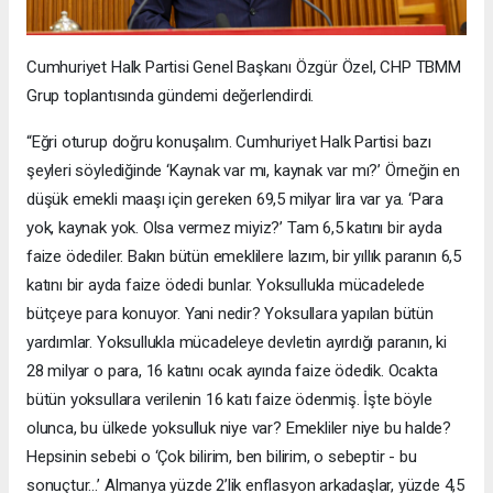
Cumhuriyet Halk Partisi Genel Başkanı Özgür Özel, CHP TBMM
Grup toplantısında gündemi değerlendirdi.
“Eğri oturup doğru konuşalım. Cumhuriyet Halk Partisi bazı
şeyleri söylediğinde ‘Kaynak var mı, kaynak var mı?’ Örneğin en
düşük emekli maaşı için gereken 69,5 milyar lira var ya. ‘Para
yok, kaynak yok. Olsa vermez miyiz?’ Tam 6,5 katını bir ayda
faize ödediler. Bakın bütün emeklilere lazım, bir yıllık paranın 6,5
katını bir ayda faize ödedi bunlar. Yoksullukla mücadelede
bütçeye para konuyor. Yani nedir? Yoksullara yapılan bütün
yardımlar. Yoksullukla mücadeleye devletin ayırdığı paranın, ki
28 milyar o para, 16 katını ocak ayında faize ödedik. Ocakta
bütün yoksullara verilenin 16 katı faize ödenmiş. İşte böyle
olunca, bu ülkede yoksulluk niye var? Emekliler niye bu halde?
Hepsinin sebebi o ‘Çok bilirim, ben bilirim, o sebeptir - bu
sonuçtur…’ Almanya yüzde 2’lik enflasyon arkadaşlar, yüzde 4,5