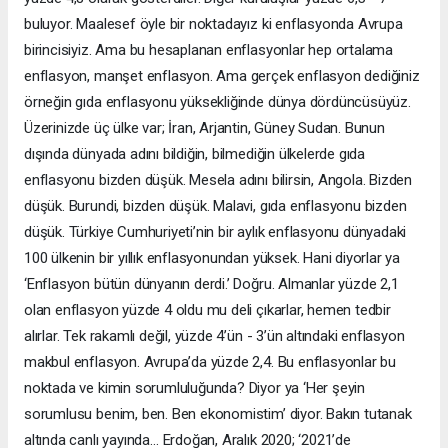
buluyor. Maalesef öyle bir noktadayız ki enflasyonda Avrupa
birincisiyiz. Ama bu hesaplanan enflasyonlar hep ortalama
enflasyon, manşet enflasyon. Ama gerçek enflasyon dediğiniz
örneğin gıda enflasyonu yüksekliğinde dünya dördüncüsüyüz.
Üzerinizde üç ülke var; İran, Arjantin, Güney Sudan. Bunun
dışında dünyada adını bildiğin, bilmediğin ülkelerde gıda
enflasyonu bizden düşük. Mesela adını bilirsin, Angola. Bizden
düşük. Burundi, bizden düşük. Malavi, gıda enflasyonu bizden
düşük. Türkiye Cumhuriyeti’nin bir aylık enflasyonu dünyadaki
100 ülkenin bir yıllık enflasyonundan yüksek. Hani diyorlar ya
‘Enflasyon bütün dünyanın derdi.’ Doğru. Almanlar yüzde 2,1
olan enflasyon yüzde 4 oldu mu deli çıkarlar, hemen tedbir
alırlar. Tek rakamlı değil, yüzde 4’ün - 3’ün altındaki enflasyon
makbul enflasyon. Avrupa’da yüzde 2,4. Bu enflasyonlar bu
noktada ve kimin sorumluluğunda? Diyor ya ‘Her şeyin
sorumlusu benim, ben. Ben ekonomistim’ diyor. Bakın tutanak
altında canlı yayında… Erdoğan, Aralık 2020; ‘2021’de