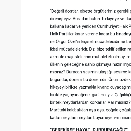
“Değerli dostlar, elbette örgütlerimiz gerekl
direnişteyiz. Buradan bütün Türkiye’ye ve dü
kalkana kadar ve yeniden Cumhuriyet Halk Part
Halk Partililer karar verene kadar bu binad
ne Özgür Özel’in kişisel mücadelesidir ne b
ikbal mücadeleleridir. Biz, bize teklif edilen
azmi ile majestelerinin muhalefeti olmayı re
ülkenin geleceğine sahip çıkmaya hazır mıyız
mısınız? Buradan sesimin ulaştığı, sesime
bugündür, dönem bu dönemdir. Önümüzdeki s
hikayeyi birlikte yazmakla kıvanç duyacağım
birlikte yaşayacağımız günlerdeyiz. Çağrıldı
bir tek meydanlardan korkarlar. Var mısınız?
Mart’taki kalabalıkları aşa aşa, çoğala ço
kadar meydan meydan büyümeye var mısını
“GEREKİRSE HAYATI DURDURACAĞIZ”