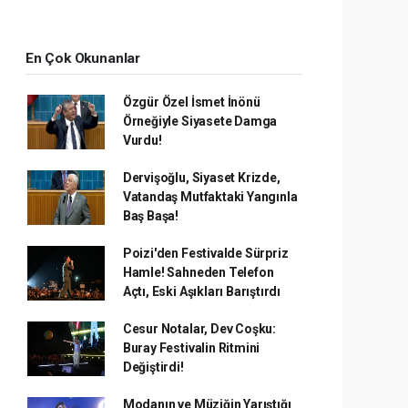
En Çok Okunanlar
Özgür Özel İsmet İnönü
Örneğiyle Siyasete Damga
Vurdu!
Dervişoğlu, Siyaset Krizde,
Vatandaş Mutfaktaki Yangınla
Baş Başa!
Poizi'den Festivalde Sürpriz
Hamle! Sahneden Telefon
Açtı, Eski Aşıkları Barıştırdı
Cesur Notalar, Dev Coşku:
Buray Festivalin Ritmini
Değiştirdi!
Modanın ve Müziğin Yarıştığı