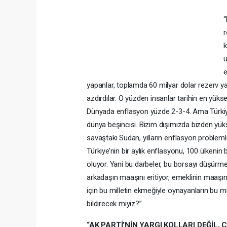
“
r
k
e
yapanlar, toplamda 60 milyar dolar rezerv ya
azdırdılar. O yüzden insanlar tarihin en yük
Dünyada enflasyon yüzde 2-3-4. Ama Türkiye
dünya beşincisi. Bizim dışımızda bizden yük
savaştaki Sudan, yılların enflasyon probleml
Türkiye’nin bir aylık enflasyonu, 100 ülkenin
oluyor. Yani bu darbeler, bu borsayı düşürme
arkadaşın maaşını eritiyor, emeklinin maaşını 
için bu milletin ekmeğiyle oynayanların bu mi
bildirecek miyiz?”
“AK PARTİ’NİN YARGI KOLLARI DEĞİL, 