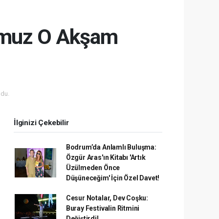
ğumuz O Akşam
du.
İlginizi Çekebilir
Bodrum’da Anlamlı Buluşma:
Özgür Aras'ın Kitabı 'Artık
Üzülmeden Önce
Düşüneceğim' İçin Özel Davet!
Cesur Notalar, Dev Coşku:
Buray Festivalin Ritmini
Değiştirdi!