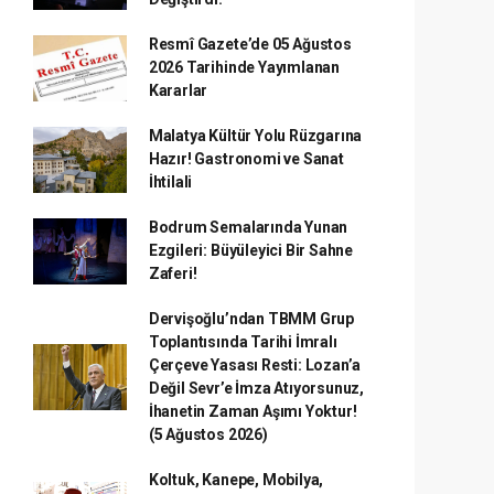
Resmî Gazete’de 05 Ağustos
2026 Tarihinde Yayımlanan
Kararlar
Malatya Kültür Yolu Rüzgarına
Hazır! Gastronomi ve Sanat
İhtilali
Bodrum Semalarında Yunan
Ezgileri: Büyüleyici Bir Sahne
Zaferi!
Dervişoğlu’ndan TBMM Grup
Toplantısında Tarihi İmralı
Çerçeve Yasası Resti: Lozan’a
Değil Sevr’e İmza Atıyorsunuz,
İhanetin Zaman Aşımı Yoktur!
(5 Ağustos 2026)
Koltuk, Kanepe, Mobilya,