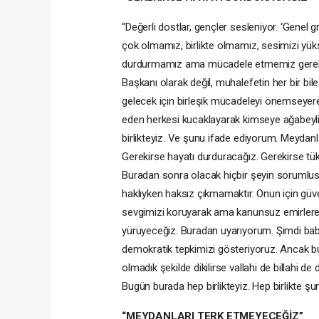
“Değerli dostlar, gençler sesleniyor. ‘Genel g
çok olmamız, birlikte olmamız, sesimizi yük
durdurmamız ama mücadele etmemiz gerekiy
Başkanı olarak değil, muhalefetin her bir bi
gelecek için birleşik mücadeleyi önemseyere
eden herkesi kucaklayarak kimseye ağabeyl
birlikteyiz. Ve şunu ifade ediyorum. Meydan
Gerekirse hayatı durduracağız. Gerekirse 
Buradan sonra olacak hiçbir şeyin sorumlusu 
haklıyken haksız çıkmamaktır. Onun için güve
sevgimizi koruyarak ama kanunsuz emirlere,
yürüyeceğiz. Buradan uyarıyorum. Şimdi baba
demokratik tepkimizi gösteriyoruz. Ancak bu
olmadık şekilde dikilirse vallahi de billahi
Bugün burada hep birlikteyiz. Hep birlikte şu
“MEYDANLARI TERK ETMEYECEĞİZ”