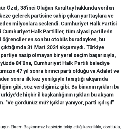
ür Özel, 38’inci Olağan Kurultay hakkında verilen
eze gelerek partisine sahip çıkan yurttaşlara ve
 eden milyonlara seslendi. Cumhuriyet Halk Partisi
Cumhuriyet Halk Partililer, tüm siyasi partilerin
rli öğrenciler en son bu otobüs buradayken, bu
 çıktığımda 31 Mart 2024 akşamıydı. Türkiye
 partiye nasip olmayan bir yerel seçim başarısıyla,
yüzde 84’üne, Cumhuriyet Halk Partili belediye
mizin 47 yıl sonra birinci parti olduğu ve Adalet ve
den sonra ilk kez yenilgiyle tanıştığı akşamda
ğim gibi, söz verdiğimiz gibi. Bu binanın ışıkları bu
iye’de hiçbir il başkanlığının ışıkları bu akşam
Ve gördünüz mü? Işıklar yanıyor, parti ışıl ışıl”
ugün Ekrem Başkanımız hepinizin takip ettiği kararlılıkla, dostlukla,