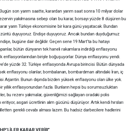
Bugün son yarım saatte, karardan yarım saat sonra 10 milyar dolar
ezervin yakılmasına sebep olan bu karar, borsayı yüzde 8 düşüren bu
arar yarın Türkiye ekonomisine bir kara günü yaşatacak. Bundan
üzüntü duyuyoruz. Endişe duyuyoruz. Ancak bundan duyduğumuz
ndişe, bugüne dair değildir. Geçen sene 19 Mart’ta bu hatayı
panlar, bütün dünyanın tek haneli rakamlara indirdiği enflasyonu
sek enflasyonlarından biriyle boğuşuyorlar. Dünya enflasyonu yendi.
’de yüzde 32. Türkiye enflasyonda Avrupa birincisi. Bütün dünyada
sek enflasyonu olanlar; bombalanan, bombardıman altındaki İran, iç
isi Arjantin. Bunun dışında bizden yüksek enflasyonu olan ülke yok.
 bir yıllık enflasyonundan fazla. Bunların hepsi bu sorumsuzluktan
ler, bu rezerv yakmalar, güvenliğimizi sağlayan oradaki polis
eritiyor, asgari ücretlinin alım gücünü düşürüyor. Artık kendi hırsları
lletten gerekli cevabı alması lazım. Bu hadsiz darbecilere hadlerini
CHP’LİLER KARAR VERİR”