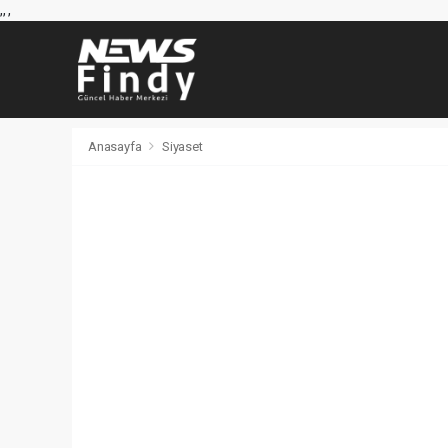
,
,
,
Anasayfa
Siyaset