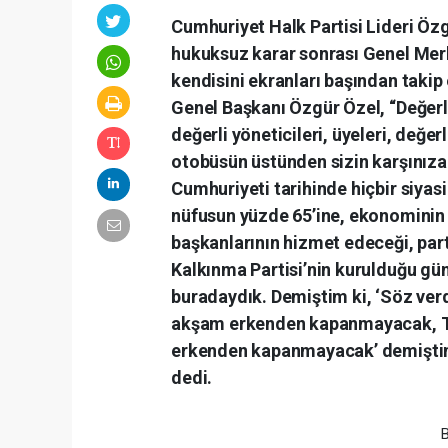
Cumhuriyet Halk Partisi Lideri Özg
hukuksuz karar sonrası Genel Merk
kendisini ekranları başından takip
Genel Başkanı Özgür Özel, “Değerli 
değerli yöneticileri, üyeleri, değe
otobüsün üstünden sizin karşınıza
Cumhuriyeti tarihinde hiçbir siyasi
nüfusun yüzde 65’ine, ekonominin 
başkanlarının hizmet edeceği, parti
Kalkınma Partisi’nin kurulduğu gün
buradaydık. Demiştim ki, ‘Söz verdi
akşam erkenden kapanmayacak, Türk
erkenden kapanmayacak’ demiştim. ‘
dedi.
B