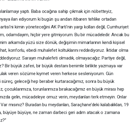
i planlamayı yaptı. Baba ocağına sahip çıkmak için nöbetteyiz,
nyaya ilan ediyorum ki bugün şu andan itibaren tehlike ortadan
isi’ni kimin yöneteceğini AK Parti’nin yargı kolları değil, Cumhuriyet
ayım, odamdayım, hiçbir yere gitmiyorum. Bu bir mücadeledir. Ancak bu
enim arkamda yüzü size dönük, değişimin mimarlarının kendi kişisel
 rahat, konforlu, ebedi muhalefet koltuklarını reddediyoruz. İktidar olma
ddediyoruz. Sarayın muhalefeti olmadık, olmayacağız. Partiye değil,
? Bir büyük zaferi, bir büyük destanı benimle birlikte yazmaya var
 kulak veren sözüme kıymet veren herkese sesleniyorum. Gün
üreç, geleceği hep beraber kurtaracağımız, sonra bu büyük
ız, çocuklarımıza, torunlarımıza bırakacağımız en büyük mirası hep
ğınızda gelin, mücadeleye omuz verin, meydanları terk etmeyin. Onlar
 Var mısınız? Buradan bu meydanları, Saraçhane’deki kalabalıkları, 19
ğala, büyüye büyüye, ne zaman darbeci geri adım atacak o zamana
z?”