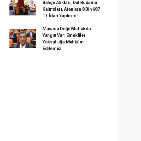
Bahçe Atıkları, Dal Budama
Kalıntıları, Atanlara 8 Bin 687
TL İdari Yaptırım!
Masada Değil Mutfakda
Yangın Var: Emekliler
Yoksulluğa Mahkûm
Edilemez!