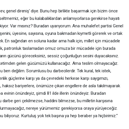
rev, genel direniş’ diye. Bunu hep birlikte başarmak için bizim önce
seltmemiz, eğer bu kalabalıklardan anlamıyorlarsa gerekirse hayatı
or. Var mısınız? Buradan uyarıyorum. Ana muhalefet partisi Genel
leşenini, üyesine, sayısına, oyuna bakmadan kıymetli görerek ve ortak
k. En sağından en soluna kadar ama halk için, millet için mücadele
ik, patronluk taslamadan omuz omuza bir mücadele için burada
ların gücünü göreceksiniz, sessiz çoğunluğun sesini duyacaksınız.
tüketimden gelen gücümüzü kullanacağız. Ama teslim olmayacağız.
ben değilim. Sorumlusu bu darbecilerdir. Tek kural, tek istek,
nlik güçlerine karşı ya da çevredeki herkese karşı saygımızı,
 haksız bariyerlere, önümüze çıkan engellere de asla takılmayarak
 evinin önündeyiz, şimdi 81 ilde illerin önündeyiz. Buradan
 darbe geri çekilmezse, haddini bilmezse, bu milletin karşısına
 de durmayacağız, nereye yürümemiz gerekiyorsa oraya yürüyeceğiz.
nu biliyoruz. Kurtuluş yok tek başına ya hep beraber ya hiçbirimiz.”