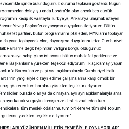
evecenlikle içinde bulunduğumuz duruma tepkisini gösterdi. Bugün
rogramından dolayı şu anda Londra’da olan ancak beş günlük
rogramını kesip ilk vasıtayla Türkiye’ye, Ankara’ya ulaşmak isteyen
ansur Yavaş Başkan’ın dayanışma duygularını iletiyorum. Bütün
uhalefet partileri, bütün programlarını iptal eden, MYK’larını toplayan
a da yarın toplayacak olan, dayanışma duygularını ileten Cumhuriyet
alk Partisi’ne değil; hepimizin varlığını borçlu olduğumuz
emokrasiye sahip çıkan istisnasız bütün muhalefet partilerine ve
enel Başkanlarına yürekten teşekkür ediyorum. İlk açıklamayı yapan
anlıurfa Barosu’na ve peşi sıra açıklamalarıyla Cumhuriyet Halk
artisi’nin yargı eliyle dizayn edilme çalışmalarına karşı dimdik bir
uruş gösteren tüm barolara yürekten teşekkür ediyorum.
emsilcileri burada olan ya da olmayan, ayrı ayrı açıklamalarıyla ama
ep aynı kararlı vurguyla direnişimize destek vaat eden tüm
endikalara, tüm meslek odalarına, tüm birliklere ve tüm sivil toplum
rgütlerine yürekten teşekkür ediyorum.”
“HIRSLARI YÜZÜNDEN MİLLETİN EKMEĞİYLE OYNUYORLAR”