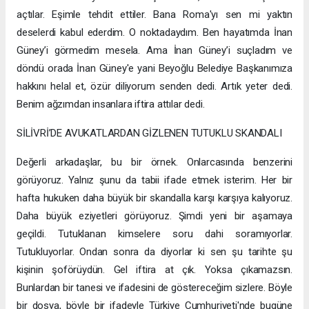
açtılar. Eşimle tehdit ettiler. Bana Roma'yı sen mi yaktın
deselerdi kabul ederdim. O noktadaydım. Ben hayatımda İnan
Güney’i görmedim mesela. Ama İnan Güney’i suçladım ve
döndü orada İnan Güney'e yani Beyoğlu Belediye Başkanımıza
hakkını helal et, özür diliyorum senden dedi. Artık yeter dedi.
Benim ağzımdan insanlara iftira attılar dedi.
SİLİVRİ’DE AVUKATLARDAN GİZLENEN TUTUKLU SKANDALI
Değerli arkadaşlar, bu bir örnek. Onlarcasında benzerini
görüyoruz. Yalnız şunu da tabii ifade etmek isterim. Her bir
hafta hukuken daha büyük bir skandalla karşı karşıya kalıyoruz.
Daha büyük eziyetleri görüyoruz. Şimdi yeni bir aşamaya
geçildi. Tutuklanan kimselere soru dahi soramıyorlar.
Tutukluyorlar. Ondan sonra da diyorlar ki sen şu tarihte şu
kişinin şoförüydün. Gel iftira at çık. Yoksa çıkamazsın.
Bunlardan bir tanesi ve ifadesini de göstereceğim sizlere. Böyle
bir dosya, böyle bir ifadeyle Türkiye Cumhuriyeti'nde bugüne