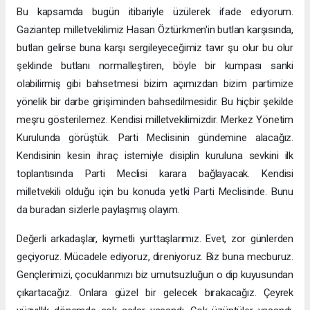
Bu kapsamda bugün itibariyle üzülerek ifade ediyorum.
Gaziantep milletvekilimiz Hasan Öztürkmen'in butlan karşısında,
butlan gelirse buna karşı sergileyeceğimiz tavır şu olur bu olur
şeklinde butlanı normalleştiren, böyle bir kumpası sanki
olabilirmiş gibi bahsetmesi bizim açımızdan bizim partimize
yönelik bir darbe girişiminden bahsedilmesidir. Bu hiçbir şekilde
meşru gösterilemez. Kendisi milletvekilimizdir. Merkez Yönetim
Kurulunda görüştük. Parti Meclisinin gündemine alacağız.
Kendisinin kesin ihraç istemiyle disiplin kuruluna sevkini ilk
toplantısında Parti Meclisi karara bağlayacak. Kendisi
milletvekili olduğu için bu konuda yetki Parti Meclisinde. Bunu
da buradan sizlerle paylaşmış olayım.
Değerli arkadaşlar, kıymetli yurttaşlarımız. Evet, zor günlerden
geçiyoruz. Mücadele ediyoruz, direniyoruz. Biz buna mecburuz.
Gençlerimizi, çocuklarımızı biz umutsuzluğun o dip kuyusundan
çıkartacağız. Onlara güzel bir gelecek bırakacağız. Çeyrek