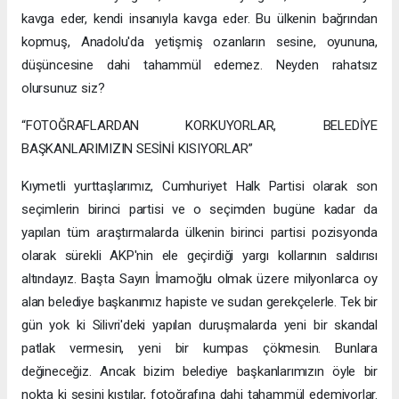
kavga eder, kendi insanıyla kavga eder. Bu ülkenin bağrından
kopmuş, Anadolu'da yetişmiş ozanların sesine, oyununa,
düşüncesine dahi tahammül edemez. Neyden rahatsız
olursunuz siz?
“FOTOĞRAFLARDAN KORKUYORLAR, BELEDİYE
BAŞKANLARIMIZIN SESİNİ KISIYORLAR”
Kıymetli yurttaşlarımız, Cumhuriyet Halk Partisi olarak son
seçimlerin birinci partisi ve o seçimden bugüne kadar da
yapılan tüm araştırmalarda ülkenin birinci partisi pozisyonda
olarak sürekli AKP'nin ele geçirdiği yargı kollarının saldırısı
altındayız. Başta Sayın İmamoğlu olmak üzere milyonlarca oy
alan belediye başkanımız hapiste ve sudan gerekçelerle. Tek bir
gün yok ki Silivri'deki yapılan duruşmalarda yeni bir skandal
patlak vermesin, yeni bir kumpas çökmesin. Bunlara
değineceğiz. Ancak bizim belediye başkanlarımızın öyle bir
nokta ki sesini kıstılar, fotoğrafına dahi tahammül edemiyorlar.