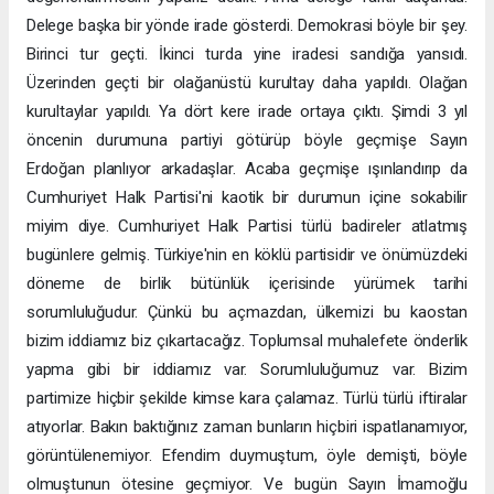
Delege başka bir yönde irade gösterdi. Demokrasi böyle bir şey.
Birinci tur geçti. İkinci turda yine iradesi sandığa yansıdı.
Üzerinden geçti bir olağanüstü kurultay daha yapıldı. Olağan
kurultaylar yapıldı. Ya dört kere irade ortaya çıktı. Şimdi 3 yıl
öncenin durumuna partiyi götürüp böyle geçmişe Sayın
Erdoğan planlıyor arkadaşlar. Acaba geçmişe ışınlandırıp da
Cumhuriyet Halk Partisi'ni kaotik bir durumun içine sokabilir
miyim diye. Cumhuriyet Halk Partisi türlü badireler atlatmış
bugünlere gelmiş. Türkiye'nin en köklü partisidir ve önümüzdeki
döneme de birlik bütünlük içerisinde yürümek tarihi
sorumluluğudur. Çünkü bu açmazdan, ülkemizi bu kaostan
bizim iddiamız biz çıkartacağız. Toplumsal muhalefete önderlik
yapma gibi bir iddiamız var. Sorumluluğumuz var. Bizim
partimize hiçbir şekilde kimse kara çalamaz. Türlü türlü iftiralar
atıyorlar. Bakın baktığınız zaman bunların hiçbiri ispatlanamıyor,
görüntülenemiyor. Efendim duymuştum, öyle demişti, böyle
olmuştunun ötesine geçmiyor. Ve bugün Sayın İmamoğlu