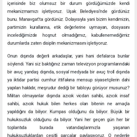
içerisinde biz olumsuz bir durum gördüğümüzde kendi
mekanizmamızı işletiyoruz. Uşak Belediyesi'nde gördünüz
bunu. Manavgat'ta gördünüz. Dolayısıyla yani bizim kendimizin,
partimizin kurallarına, etik değerlerine uymayan, dosyasını
incelediğimizde hoşnut olmadığımız, kabullenemediğimiz
durumlarda zaten disiplin mekanizmasını işletiyoruz.
Onun dışında değerli arkadaşlar, yani hani defalarca bunlar
söylendi. Yani siz baktığınız zaman televizyon programlarındaki
bir avuç yandaş dışında, sosyal medyada bir avuç troll dışında
ya iktidar partisi cumhur ittifakına mensup siyasetçilerin dahi
yapılan haklıdır, meşrudur dediği bir tabloyu görüyor musunuz?
Militan olmayanlar dışında azıcık vicdan sahibi, azıcık insaf
sahibi, azıcık hukuk bilen herkes olan bitenin ne amaçla
yapıldığını da biliyor. Kumpas olduğunu da biliyor. Büyük bir
hukuksuzluk olduğunu da biliyor. Yani her geçen gün her bir
toplantıda burada vatandaşlarımızla yaşanan
hukuksuzluklardan çeşitli parçalar paylaşıyoruz. O nedenle