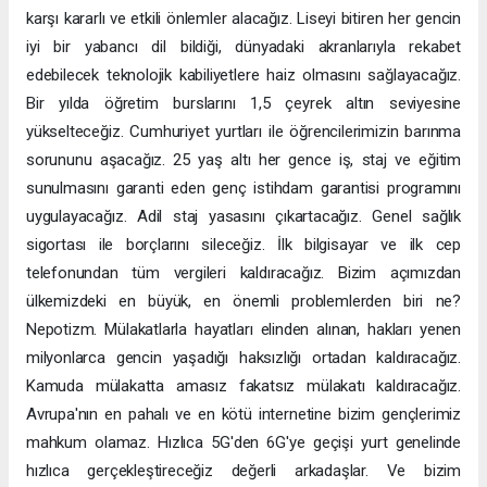
karşı kararlı ve etkili önlemler alacağız. Liseyi bitiren her gencin
iyi bir yabancı dil bildiği, dünyadaki akranlarıyla rekabet
edebilecek teknolojik kabiliyetlere haiz olmasını sağlayacağız.
Bir yılda öğretim burslarını 1,5 çeyrek altın seviyesine
yükselteceğiz. Cumhuriyet yurtları ile öğrencilerimizin barınma
sorununu aşacağız. 25 yaş altı her gence iş, staj ve eğitim
sunulmasını garanti eden genç istihdam garantisi programını
uygulayacağız. Adil staj yasasını çıkartacağız. Genel sağlık
sigortası ile borçlarını sileceğiz. İlk bilgisayar ve ilk cep
telefonundan tüm vergileri kaldıracağız. Bizim açımızdan
ülkemizdeki en büyük, en önemli problemlerden biri ne?
Nepotizm. Mülakatlarla hayatları elinden alınan, hakları yenen
milyonlarca gencin yaşadığı haksızlığı ortadan kaldıracağız.
Kamuda mülakatta amasız fakatsız mülakatı kaldıracağız.
Avrupa'nın en pahalı ve en kötü internetine bizim gençlerimiz
mahkum olamaz. Hızlıca 5G'den 6G'ye geçişi yurt genelinde
hızlıca gerçekleştireceğiz değerli arkadaşlar. Ve bizim