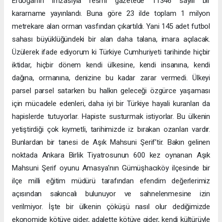
Erdoğan'ın imzasıyla resmi gazetede 11346 sayılı bir
kararname yayınlandı. Buna göre 23 ilde toplam 1 milyon
metrekare alan orman vasfından çıkartıldı. Yani 145 adet futbol
sahası büyüklüğündeki bir alan daha talana, imara açılacak.
Üzülerek ifade ediyorum ki Türkiye Cumhuriyeti tarihinde hiçbir
iktidar, hiçbir dönem kendi ülkesine, kendi insanına, kendi
dağına, ormanına, denizine bu kadar zarar vermedi. Ülkeyi
parsel parsel satarken bu halkın geleceği özgürce yaşaması
için mücadele edenleri, daha iyi bir Türkiye hayali kuranları da
hapislerde tutuyorlar. Hapiste susturmak istiyorlar. Bu ülkenin
yetiştirdiği çok kıymetli, tarihimizde iz bırakan ozanları vardır.
Bunlardan bir tanesi de Aşık Mahsuni Şerif’tir. Bakın gelinen
noktada Ankara Birlik Tiyatrosunun 600 kez oynanan Aşık
Mahsuni Şerif oyunu Amasya'nın Gümüşhacıköy ilçesinde bir
ilçe milli eğitim müdürü tarafından efendim değerlerimiz
açısından sakıncalı bulunuyor ve sahnelenmesine izin
verilmiyor. İşte bir ülkenin çöküşü nasıl olur dediğimizde
ekonomide kötüye gider, adalette kötüye gider, kendi kültürüyle