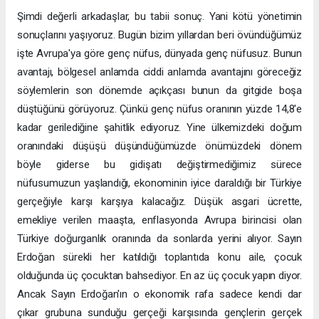
Şimdi değerli arkadaşlar, bu tabii sonuç. Yani kötü yönetimin
sonuçlarını yaşıyoruz. Bugün bizim yıllardan beri övündüğümüz
işte Avrupa'ya göre genç nüfus, dünyada genç nüfusuz. Bunun
avantajı, bölgesel anlamda ciddi anlamda avantajını göreceğiz
söylemlerin son dönemde açıkçası bunun da gitgide boşa
düştüğünü görüyoruz. Çünkü genç nüfus oranının yüzde 14,8'e
kadar gerilediğine şahitlik ediyoruz. Yine ülkemizdeki doğum
oranındaki düşüşü düşündüğümüzde önümüzdeki dönem
böyle giderse bu gidişatı değiştirmediğimiz sürece
nüfusumuzun yaşlandığı, ekonominin iyice daraldığı bir Türkiye
gerçeğiyle karşı karşıya kalacağız. Düşük asgari ücrette,
emekliye verilen maaşta, enflasyonda Avrupa birincisi olan
Türkiye doğurganlık oranında da sonlarda yerini alıyor. Sayın
Erdoğan sürekli her katıldığı toplantıda konu aile, çocuk
olduğunda üç çocuktan bahsediyor. En az üç çocuk yapın diyor.
Ancak Sayın Erdoğan'ın o ekonomik rafa sadece kendi dar
çıkar grubuna sunduğu gerçeği karşısında gençlerin gerçek