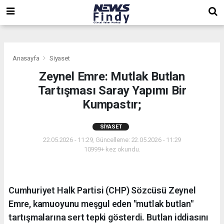
,
,
,
Anasayfa
Siyaset
Zeynel Emre: Mutlak Butlan
Tartışması Saray Yapımı Bir
Kumpastır;
SIYASET
22.05.2026 - 11:29, Güncelleme: 22.05.2026 - 11:29
10999+ kez okundu.
Cumhuriyet Halk Partisi (CHP) Sözcüsü Zeynel
Emre, kamuoyunu meşgul eden "mutlak butlan"
tartışmalarına sert tepki gösterdi. Butlan iddiasını