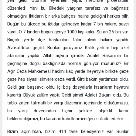
yeri geldi oturma eylemleri yaptı, mecliste protestolar
düzenledi. Yani bu ülkedeki yargının tarafsız ve bağımsız
olmadığını, iktidarın bir arka bahçesi haline geldiğini herkes bilir.
Bugün bu ülkede bu iktidar gelinceye kadar 7 bin hakim, savcı
vardı. O 7 binden bugün geriye 1000 kişi kaldı. Şu an 25 bin var.
Birçok yerde ilçe başkanları falan alındı hakim yapıldı.
Avukatlıktan geçildi. Bunları görüyoruz. Kritik yerlere hep özel
atamalar yapıldı. Allah aşkına şimdiki Adalet Bakanının bir
geçmişine doğru baktığınızda normal görüyor musunuz? Bir
Ağır Ceza Mahkemesi hakimi kaç yerde heyetiyle birlikte geze
geze hep siyasi isimlere ceza verdi. Gitti bakan yardımcısı oldu.
Geldi geri başsavcı oldu. İçi boş dosyalarla insanların hayatını
kararttı. Büyük zulüm yaptı. Geldi şimdi Adalet Bakanı oldu. Bu
tablo zaten talimatlı bir yargı düzeninin içerisinde olduğumuzu,
bu yargı düzeninden hiçbir şekilde objektif karar
beklemediğimizi, bu kararları kabullenmediğimizi ifade edelim.
Bizim açımızdan, bizim 414 tane belediyemiz var. Bunlar