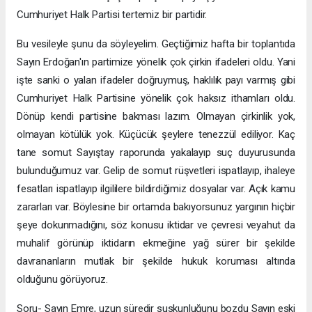
Cumhuriyet Halk Partisi tertemiz bir partidir.
Bu vesileyle şunu da söyleyelim. Geçtiğimiz hafta bir toplantıda
Sayın Erdoğan'ın partimize yönelik çok çirkin ifadeleri oldu. Yani
işte sanki o yalan ifadeler doğruymuş, haklılık payı varmış gibi
Cumhuriyet Halk Partisine yönelik çok haksız ithamları oldu.
Dönüp kendi partisine bakması lazım. Olmayan çirkinlik yok,
olmayan kötülük yok. Küçücük şeylere tenezzül ediliyor. Kaç
tane somut Sayıştay raporunda yakalayıp suç duyurusunda
bulunduğumuz var. Gelip de somut rüşvetleri ispatlayıp, ihaleye
fesatları ispatlayıp ilgililere bildirdiğimiz dosyalar var. Açık kamu
zararları var. Böylesine bir ortamda bakıyorsunuz yargının hiçbir
şeye dokunmadığını, söz konusu iktidar ve çevresi veyahut da
muhalif görünüp iktidarın ekmeğine yağ sürer bir şekilde
davrananların mutlak bir şekilde hukuk koruması altında
olduğunu görüyoruz.
Soru- Sayın Emre, uzun süredir suskunluğunu bozdu Sayın eski