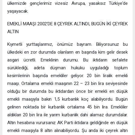
ülkemizde gençlerimiz vizesiz Avrupa, yasaksız Türkiye'de
yaşayacak.
EMEKLİ MAAŞI 2002’DE 8 ÇEYREK ALTINDI, BUGÜN İKİ ÇEYREK
ALTIN
Kıymetli yurttaşlarımız, önümüz bayram. Biliyorsunuz bu
ülkedeki en zor durumda olanların en başında kim gelir desek
asgari ücretli. Emeklinin durumu. Bu iktidarın sefalete
sürüklediği, adeta düşman hukuku uyguladığı toplum
kesimlerinin başında emekliler geliyor. 20 bin liralık emekli
maaşı. Ortalama emekli maaşının 22 – 23 bin lira seviyesinde
olduğu bir durumda bu iktidardan önce bir emekli en düşük
emekli maaşıyla bakın 1,5 kurbanlık koç alabiliyordu. Bugün
gelinen noktada bir kurbanlık ortalama 45 bin lira. Emekliler
aldıkları 20 bin lira ile yarım kurbanlık dahi alamaz durumdalar.
Altın hesabına vurursanız AK Parti iktidara geldiğinde en düşük
emekli maaşıyla 8 altın alınabiliyordu. Şu anda iki çeyrek altın