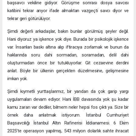
başsavcı vekiline gidiyor. Görüşme sonrası dosya savcısı
katibini tekrar arıyor ifade almaktan vazgeçti savcı diyor ve
tekrar geri götürülüyor.
Şimdi değerli arkadaşlar, bakın bunlar görülmüş şeyler değil.
Hani diyoruz ya işkence yok diye. Burada bir psikolojik işkence
var. İnsanları baskı altına alıp iftiracıya zorlamak ve bunun da
haklarında soru dahi sormadan, soramadan, delil dahi
oluşturmadan önce bir tutukluyorlar. Git cezaevine derdini
anlat. Böyle bir ülkenin gerçekten düzelmesine, gelişmesine
imkan yok.
Şimdi kıymetli yurttaşlarımız, bir yandan da çok garip yargı
uygulamaları devam ediyor. Hani İBB davasında yok şu kadar
kamu zararı var dediler, bilmem neler hepsi fos çıktı ya. Size bir
örnek daha anlatmak istiyorum. İstanbul Cumhuriyet
Başsavcılığı İstanbul Altın Rafinerisi İddianamesi. 6 Ekim
2025'te operasyon yapılmış, 543 milyon dolarlık sahte ihracat