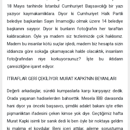
18 Mayıs tarihinde İstanbul Cumhuriyet Başsavcılığı bir yazı
yazıyor kaymakamlıklara. Diyor ki Cumhuriyet Halk Partili
belediye başkanları Sayın İmamoğlu olmak üzere 14 belediye
başkanını sayıyor. Diyor ki bunların fotoğrafını her taraftan
kaldıracaksın. Öyle ya madem siz tezlerinizde çok haklısınız.
Madem bu insanlar kötü suçlar işledi, madem biz hesapta sizin
iddianıza göre sokağa çıkamayacak halde olacaktık, insanların
fotoğrafından niye korkuyorsunuz? İşte bu iktidarın
çaresizliğine işaret ediyor.
İTİRAFLAR GERİ ÇEKİLİYOR: MURAT KAPKİ’NİN BEYANLARI
Değerli arkadaşlar, sürekli kumpaslarla karşı karşıyayız dedik.
Orada yaşanan hadiselerden bahsettik. Mesela İBB davasında
hani diyor ya önceki başsavcı, şimdiki adalet bakanı işte etkin
pişmanlıktan ifadesini çeken kimse yok diye. Geçtiğimiz hafta
Murat Kapki isimli bir sanık dedi ki ben öyle bir noktaya geldim
ki malıma el koydular. Beni içeri attılar, aileme soruşturma