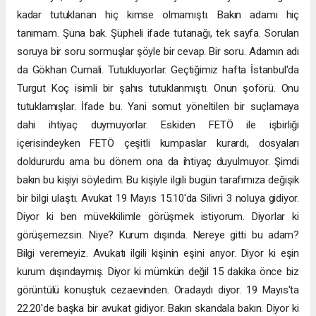
kadar tutuklanan hiç kimse olmamıştı. Bakın adamı hiç
tanımam. Şuna bak. Şüpheli ifade tutanağı, tek sayfa. Sorulan
soruya bir soru sormuşlar şöyle bir cevap. Bir soru. Adamın adı
da Gökhan Cumali. Tutukluyorlar. Geçtiğimiz hafta İstanbul'da
Turgut Koç isimli bir şahıs tutuklanmıştı. Onun şoförü. Onu
tutuklamışlar. İfade bu. Yani somut yöneltilen bir suçlamaya
dahi ihtiyaç duymuyorlar. Eskiden FETÖ ile işbirliği
içerisindeyken FETÖ çeşitli kumpaslar kurardı, dosyaları
doldururdu ama bu dönem ona da ihtiyaç duyulmuyor. Şimdi
bakın bu kişiyi söyledim. Bu kişiyle ilgili bugün tarafımıza değişik
bir bilgi ulaştı. Avukat 19 Mayıs 15.10'da Silivri 3 noluya gidiyor.
Diyor ki ben müvekkilimle görüşmek istiyorum. Diyorlar ki
görüşemezsin. Niye? Kurum dışında. Nereye gitti bu adam?
Bilgi veremeyiz. Avukatı ilgili kişinin eşini arıyor. Diyor ki eşin
kurum dışındaymış. Diyor ki mümkün değil 15 dakika önce biz
görüntülü konuştuk cezaevinden. Oradaydı diyor. 19 Mayıs'ta
22.20'de başka bir avukat gidiyor. Bakın skandala bakın. Diyor ki