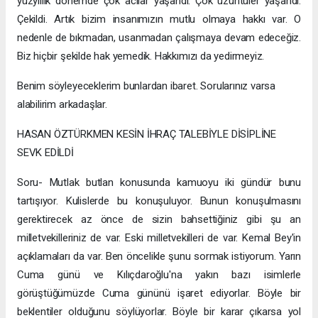
yüzyıllık dönemde çok acılar yaşandı. Çok üzüntüler yaşandı.
Çekildi. Artık bizim insanımızın mutlu olmaya hakkı var. O
nedenle de bıkmadan, usanmadan çalışmaya devam edeceğiz.
Biz hiçbir şekilde hak yemedik. Hakkımızı da yedirmeyiz.
Benim söyleyeceklerim bunlardan ibaret. Sorularınız varsa
alabilirim arkadaşlar.
HASAN ÖZTÜRKMEN KESİN İHRAÇ TALEBİYLE DİSİPLİNE
SEVK EDİLDİ
Soru- Mutlak butlan konusunda kamuoyu iki gündür bunu
tartışıyor. Kulislerde bu konuşuluyor. Bunun konuşulmasını
gerektirecek az önce de sizin bahsettiğiniz gibi şu an
milletvekilleriniz de var. Eski milletvekilleri de var. Kemal Bey'in
açıklamaları da var. Ben öncelikle şunu sormak istiyorum. Yarın
Cuma günü ve Kılıçdaroğlu'na yakın bazı isimlerle
görüştüğümüzde Cuma gününü işaret ediyorlar. Böyle bir
beklentiler olduğunu söylüyorlar. Böyle bir karar çıkarsa yol