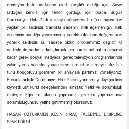
oradaysa halk tarafından ciddi karşılığı olduğu için, Sayın
Erdoğan kendisi için tehdit gördüğü için orada. Bugün
Cumhuriyet Halk Parti saldırıya uğruyorsa bu Türk siyasetine
yapılan bir saldırıdır. Sandıkla iradenin, milli egemenliğin, halk
iradesinin sandığa yansımasına, sandıkla iktidarın değişmesine
yönelik saldırıdır. Bu sadece bizim problemimiz değildir. O
nedenle de partimizi karıştırmak için sürekli sabahtan akşama
kadar gerek sosyal medyada, gerek televizyon programlarında
yalan yanlış haberler yapan kimselere itibar etmeyin. Biz her
türlü hoşgörüyü gösteren bir anlayışla partimizi yönetiyoruz.
Bununla birlikte Cumhuriyet Halk Partisi yönetimi yetkiyi partinin
kıymetli üst kurul delegelerinden almıştır. Yetki ve sorumluluk
özdeştir. Eğer bir alanda yapmanız gerekeni yapmazsanız
sorumluluğunuzu yerine getirmemiş olursunuz.
HASAN ÖZTÜRKMEN KESİN İHRAÇ TALEBİYLE DİSİPLİNE
SEVK EDİLDİ