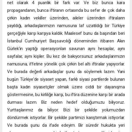
net olarak 4 puanlık bir fark var. Ve biz bunca kara
propagandanın, bunca iftiranın ortasında bu sefer de çok daha
çirkin kadın vekiller üzerinden, aileler üzerinden iftiraların
yayıldığı, arkadaşlarımızın namusuna laf uzatıldığı bir Türkiye
gerçeğiyle karşı karşıya kaldık. Maalesef bunu da başından beri
İstanbul Cumhuriyet Başsavcılığı döneminden itibaren Akın
Gürlek'in yaptığı operasyonları savunan aynı hesaplar, aynı
sayfalar, aynı kişiler. Bu kez de bakıyorsunuz arkadaşlarımızın
namusuna, iffetine yönelik çok çirkin bel altı iftiralar yapıyorlar.
Ve burada değerli arkadaşlar şunu da söylemek lazım. Yani
bugün Türkiye'de siyaset yapan, farklı siyasi partilerde bulunan
başta kadın siyasetçiler olmak üzere ciddi bir dayanışma
göstermesine, bu kirliliğe karşı, bu iftira düzenine karşı bir arada
durması lazım. Biz neden hedef olduğumuzu biliyoruz.
Yurttaşlarımız da biliyor. Bizi bir şekilde yolumuzdan
döndürmek istiyorlar. Bir şekilde partimizi karıştırmak istiyorlar.
Ve burada şunu da ifade edeyim. Bir süredir hukukta yeri