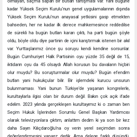
olmayan, saçma sapan bir butlan tartışması var. Yani bugüne
kadar Yüksek Seçim Kurulu'nun genel uygulamalarının dışında
Yüksek Seçim Kurulu'nun anayasal yetkisini gasp etmekten
bahseden, her ne kadar ilk derece mahkemesince reddedilse
de sürekli ha bugün butlan kararı çıktı, ha parti bugün şöyle
oldu, böyle oldu diye partinin de içini karıştırmak istenen bir akıl
var. Yurttaşlarımız önce şu soruyu kendi kendine sorsunlar.
Bugün Cumhuriyet Halk Partisinin oyu yüzde 35 değil de 15,
iktidarın oyu da 45 olsaydı Allah korusun bu davaların hiçbiri
olur muydu? Bu soruşturmalar olur muydu? Bugün efendim
butlan yani hukukçular bilir. Bir işlemdeki kurucu unsurun
bulunmaması. Yani bunun Türkiye'de yaşanan kongrelerle,
kurultaylarla ilgisi olan bir durum değil. Bakın çok açık ifade
edelim. 2023 yılında gerçekleşen kurultayımız ki o zaman ben
Seçim Hukuk İşlerinden Sorumlu Genel Başkan Yardımcısı
olarak televizyonlara çıktım, anlattım dedim ki ya son bir kez
daha Sayın Kılıçdaroğlu’na oy verin yerel seçimden sonra
değerlendirmesini yaparız dedik. Ama delege farklı düşündü.