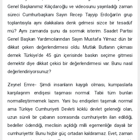
Genel Başkanımız Kılıçdaroğlu ve videosunu yayınladığı zaman
süreci Cumhurbaşkanı Sayın Recep Tayyip Erdoğan'ın grup
toplantısıyla aynı dakikalara denk gelmesi sizce bir tesadüf
mü? Aynı zamanda şunu da sormak isterim. Saadet Partisi
Genel Başkan Yardımcılarından Sayın Mustafa Yılmaz dün bir
dikkat çeken değerlendirmesi oldu. Mutlak Butlanın çıkması
demek Türkiye'de 45 gün içerisinde baskın seçime gitmesi
demektir diye dikkat çekici bir değerlendirmesi var. Bunu nasıl
değerlendiriyorsunuz?
Zeynel Emre- Şimdi insanların kaygılı olması, kumpaslarla
karşılaşırım endişesi taşıması normal. Tabii tüm bunları
normalleştirmemek lazım. Yani bu endişeleri taşımak normal
ama Türkiye Cumhuriyeti Devleti köklü devlet geleneği olan,
uzun süreli bir çabanın sonrasında cumhuriyetin ilan edildiği,
bedeller ödendiği, meclisin açıldığı milli egemenliğe dayalı bir
cumhuriyettir. Bunu hiçbir güç ortadan kaldıramaz. Evet, zaman