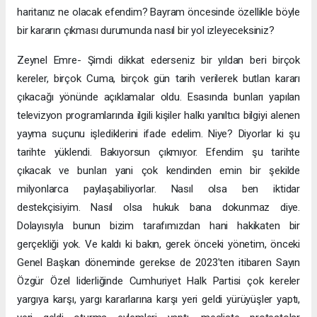
haritanız ne olacak efendim? Bayram öncesinde özellikle böyle
bir kararın çıkması durumunda nasıl bir yol izleyeceksiniz?
Zeynel Emre- Şimdi dikkat ederseniz bir yıldan beri birçok
kereler, birçok Cuma, birçok gün tarih verilerek butlan kararı
çıkacağı yönünde açıklamalar oldu. Esasında bunları yapılan
televizyon programlarında ilgili kişiler halkı yanıltıcı bilgiyi alenen
yayma suçunu işlediklerini ifade edelim. Niye? Diyorlar ki şu
tarihte yüklendi. Bakıyorsun çıkmıyor. Efendim şu tarihte
çıkacak ve bunları yani çok kendinden emin bir şekilde
milyonlarca paylaşabiliyorlar. Nasıl olsa ben iktidar
destekçisiyim. Nasıl olsa hukuk bana dokunmaz diye.
Dolayısıyla bunun bizim tarafımızdan hani hakikaten bir
gerçekliği yok. Ve kaldı ki bakın, gerek önceki yönetim, önceki
Genel Başkan döneminde gerekse de 2023'ten itibaren Sayın
Özgür Özel liderliğinde Cumhuriyet Halk Partisi çok kereler
yargıya karşı, yargı kararlarına karşı yeri geldi yürüyüşler yaptı,