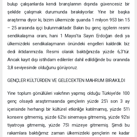
bulup çalışanlarda kendi branşlarının dışında güvencesiz bir
şekilde çalışmak durumunda bırakılıyorlar. Yine bir başka
araştırma diyor ki, bizim ülkemizde şuanda 1 milyon 953 bin 15
– 25 arasında işçi bulunmaktadır. Bakın bu genç işçilerin resmi
sendikalaşma oranı, hani 1 Mayıs’ta Sayın Erdoğan dedi ya
ülkemizdeki sendikalaşmanın önündeki engelleri kaldırdık biz
dedi iktidarımızda. Resmi olarak baktığınızda yüzde 6,3’tür.
Ancak kayıt dışı istihdam edilenler dahil edildiğinde bu oranında
3,8 seviyesinde olduğunu görüyoruz.
GENÇLER KÜLTÜRDEN VE GELECEKTEN MAHRUM BIRAKILDI
Yine toplum gönüllüleri vakıfının yapmış olduğu Türkiye’de 100
genç olsaydı araştırmasında gençlerin yüzde 25’i son 3 ay
içerisinde herhangi bir kültürel etkinliğe katılmamış, yüzde 51’i
konsere gitmemiş, yüzde 62’si sinemaya gitmemiş, yüzde 92’si
tiyatroya gitmemiş, yüzde 75’i müzeye gitmemiş. Şimdi bu
rakamlara baktığımız zaman ülkemizdeki gençlerin ne kadar