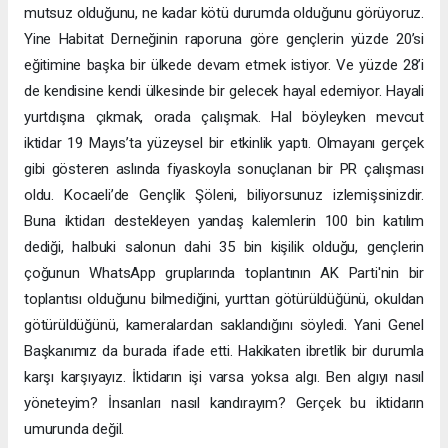
mutsuz olduğunu, ne kadar kötü durumda olduğunu görüyoruz.
Yine Habitat Derneğinin raporuna göre gençlerin yüzde 20’si
eğitimine başka bir ülkede devam etmek istiyor. Ve yüzde 28’i
de kendisine kendi ülkesinde bir gelecek hayal edemiyor. Hayali
yurtdışına çıkmak, orada çalışmak. Hal böyleyken mevcut
iktidar 19 Mayıs’ta yüzeysel bir etkinlik yaptı. Olmayanı gerçek
gibi gösteren aslında fiyaskoyla sonuçlanan bir PR çalışması
oldu. Kocaeli’de Gençlik Şöleni, biliyorsunuz izlemişsinizdir.
Buna iktidarı destekleyen yandaş kalemlerin 100 bin katılım
dediği, halbuki salonun dahi 35 bin kişilik olduğu, gençlerin
çoğunun WhatsApp gruplarında toplantının AK Parti'nin bir
toplantısı olduğunu bilmediğini, yurttan götürüldüğünü, okuldan
götürüldüğünü, kameralardan saklandığını söyledi. Yani Genel
Başkanımız da burada ifade etti. Hakikaten ibretlik bir durumla
karşı karşıyayız. İktidarın işi varsa yoksa algı. Ben algıyı nasıl
yöneteyim? İnsanları nasıl kandırayım? Gerçek bu iktidarın
umurunda değil.