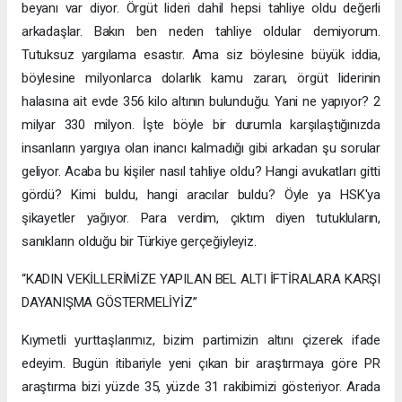
beyanı var diyor. Örgüt lideri dahil hepsi tahliye oldu değerli
arkadaşlar. Bakın ben neden tahliye oldular demiyorum.
Tutuksuz yargılama esastır. Ama siz böylesine büyük iddia,
böylesine milyonlarca dolarlık kamu zararı, örgüt liderinin
halasına ait evde 356 kilo altının bulunduğu. Yani ne yapıyor? 2
milyar 330 milyon. İşte böyle bir durumla karşılaştığınızda
insanların yargıya olan inancı kalmadığı gibi arkadan şu sorular
geliyor. Acaba bu kişiler nasıl tahliye oldu? Hangi avukatları gitti
gördü? Kimi buldu, hangi aracılar buldu? Öyle ya HSK'ya
şikayetler yağıyor. Para verdim, çıktım diyen tutukluların,
sanıkların olduğu bir Türkiye gerçeğiyleyiz.
“KADIN VEKİLLERİMİZE YAPILAN BEL ALTI İFTİRALARA KARŞI
DAYANIŞMA GÖSTERMELİYİZ”
Kıymetli yurttaşlarımız, bizim partimizin altını çizerek ifade
edeyim. Bugün itibariyle yeni çıkan bir araştırmaya göre PR
araştırma bizi yüzde 35, yüzde 31 rakibimizi gösteriyor. Arada