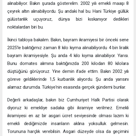
alınabiliyor. Bakın şurada gösterelim. 2002 yılı emekli maaşı 8
çeyrek altın alınabiliyordu. Şu andaki hal bu. Hani Türkiye güllük
gülüstanlık uçuyoruz, dünya bizi kıskanıyor dedikleri
noktalardan biri bu.
İkinci tabloya bakalım. Bakın, bayram ikramiyesi bir önceki sene
2025'le baktığımız zaman 8 kilo kıyma alınabiliyordu 4 bin liralık
bayram ikramiyesiyle. Şu anda 4 kilo kıyma alınabiliyor. Yarısı.
Bunu domates alımına baktığınızda 200 kilodan 80 kilolara
düştüğünü görüyoruz. Yine demin ifade ettim. Bakın 2002 yılı
göreve geldiklerinde 1,5 kurbanlık alıyordu. Şu anda yarısını
alamaz durumda. Türkiye'nin esasında gerçek gündemi bunlar.
Değerli arkadaşlar, bakın biz Cumhuriyet Halk Partisi olarak
diyoruz ki emekliye sadaka gibi ikramiye verilmez. Emekli
ikramiyesi en az bir asgari ücret seviyesinde olması lazım ki
emekli dediğimizde insanların aklına yoksulluk gelmesin.
Torununa harçlık verebilsin. Asgari düzeyde olsa da geçimini