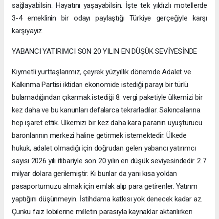
sağlayabilsin. Hayatını yaşayabilsin. İşte tek yıldızlı motellerde
3-4 emeklinin bir odayı paylaştığı Türkiye gerçeğiyle karşı
karşıyayız.
YABANCI YATIRIMCI SON 20 YILIN EN DÜŞÜK SEVİYESİNDE
Kıymetli yurttaşlarımız, çeyrek yüzyıllık dönemde Adalet ve
Kalkınma Partisi iktidarı ekonomide istediği parayı bir türlü
bulamadığından çıkarmak istediği 8. vergi paketiyle ülkemizi bir
kez daha ve bu kanunları defalarca tekrarladılar. Sakıncalarına
hep işaret ettik. Ülkemizi bir kez daha kara paranın uyuşturucu
baronlarının merkezi haline getirmek istemektedir. Ülkede
hukuk, adalet olmadığı için doğrudan gelen yabancı yatırımcı
sayısı 2026 yılı itibariyle son 20 yılın en düşük seviyesindedir. 2.7
milyar dolara gerilemiştir. Ki bunlar da yani kısa yoldan
pasaportumuzu almak için emlak alıp para getirenler. Yatırım
yaptığını düşünmeyin. İstihdama katkısı yok denecek kadar az.
Çünkü faiz lobilerine milletin parasıyla kaynaklar aktarılırken