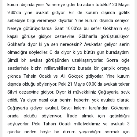
kurum dışında yine. Ya nereye gider bu adam tutuklu? 20 Mayıs
9.30'da yine avukat gidiyor. Bir de kurum dışında gizlilik
sebebiyle bilgi veremeyiz diyorlar. Yine kurum dışında deniyor.
Nereye götürüyorlarsa. Saat 10.00'da bu sefer Gökhan'ın eşi
kapalı görüşe gidiyor cezaevine. Gökhan'la görüştürülüyor.
Gökhan'a diyor ki ya sen neredesin? Avukatlar geliyor senin
olmadığını söylediler. O da diyor ki yo bütün gün buradaydım.
Şimdi bir avukat görüşünden uzaklaştırıyorlar. Sonra öğle
saatlerinde bizim milletvekillerimiz burada bir gariplik ortaya
çıkınca Tahsin Ocaklı ve Ali Gökçek gidiyorlar. Yine kurum
dışında olduğu söyleniyor. Peki 21 Mayıs 09.00'da avukatı tekrar
Silivri cezaevine gidiyor. Diyor ki müvekkiliniz Çağlayan’a sevk
edildi. Ya diyor nasıl olur benim haberim yok avukatı olarak.
Çağlayan'a gidiyor avukat. Savcı kalemi tarafından Gökhan'ın
orada olduğu söyleniyor. İfade almak için getirildiğini
söylüyorlar. Peki Tahsin Ocaklı milletvekilimiz ve avukatı 3
gündür neden böyle bir durum yaşandığını sormak için