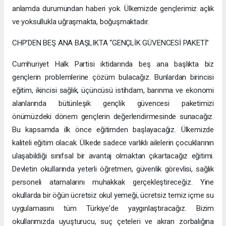
anlamda durumundan haberi yok. Ülkemizde gençlerimiz açlık
ve yoksullukla uğraşmakta, boğuşmaktadır.
CHP’DEN BEŞ ANA BAŞLIKTA “GENÇLİK GÜVENCESİ PAKETİ”
Cumhuriyet Halk Partisi iktidarında beş ana başlıkta biz
gençlerin problemlerine çözüm bulacağız. Bunlardan birincisi
eğitim, ikincisi sağlık, üçüncüsü istihdam, barınma ve ekonomi
alanlarında bütünleşik gençlik güvencesi paketimizi
önümüzdeki dönem gençlerin değerlendirmesinde sunacağız.
Bu kapsamda ilk önce eğitimden başlayacağız. Ülkemizde
kaliteli eğitim olacak. Ülkede sadece varlıklı ailelerin çocuklarının
ulaşabildiği sınıfsal bir avantaj olmaktan çıkartacağız eğitimi.
Devletin okullarında yeterli öğretmen, güvenlik görevlisi, sağlık
personeli atamalarını muhakkak gerçekleştireceğiz. Yine
okullarda bir öğün ücretsiz okul yemeği, ücretsiz temiz içme su
uygulamasını tüm Türkiye'de yaygınlaştıracağız. Bizim
okullarımızda uyuşturucu, suç çeteleri ve akran zorbalığına