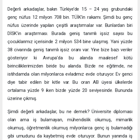
Değerli arkadaşlar, bakın Türkiye’de 15 – 24 yaş grubundaki
genç nüfus 12 milyon 708 bin. TÜİK’in rakamı. Şimdi bu genç
nüfus üzerinde yapılan çeşitli araştırmalar var. Bunlardan biri
DİSK’in araştırması. Burada geniş tanımlı işsiz sayısı bu
çocuklarımız içerisinde 2 milyon 534 bine ulaşmış. Yani yüzde
38 civarında geniş tanımlı işsiz oranı var. Yine bize bazı veriler
gösteriyor ki Avrupa’da bu alanda maalesef kötü
birinciliklerimizden biride bu alanda. Bizde ne eğitimde, ne
istihdamda olan milyonlarca evladımız evde oturuyor. Ev genci
diye tabir edilen bir kitle var. Bu oran AB üyesi ülkelerde
ortalama yüzde 9 iken bizde yüzde 20 seviyesinde. Bununda
üzerine çıkmış.
Şimdi değerli arkadaşlar, bu ne demek? Üniversite diploması
olan ama iş bulamayan, mühendislik okumuş, mimarlık
okumuş, öğretmenlik okumuş milyonlarca genç iş bulamadığı
gibi umudunu da kaybetmiş evde oturuyor. Bunun yanında iş