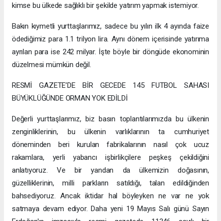
kimse bu ülkede sağlıklı bir şekilde yatırım yapmak istemiyor.
Bakın kıymetli yurttaşlarımız, sadece bu yılın ilk 4 ayında faize
ödediğimiz para 1.1 trilyon lira. Aynı dönem içerisinde yatırıma
ayrılan para ise 242 milyar. İşte böyle bir döngüde ekonominin
düzelmesi mümkün değil.
RESMİ GAZETE’DE BİR GECEDE 145 FUTBOL SAHASI
BÜYÜKLÜĞÜNDE ORMAN YOK EDİLDİ
Değerli yurttaşlarımız, biz basın toplantılarımızda bu ülkenin
zenginliklerinin, bu ülkenin varlıklarının ta cumhuriyet
döneminden beri kurulan fabrikalarının nasıl çok ucuz
rakamlara, yerli yabancı işbirlikçilere peşkeş çekildiğini
anlatıyoruz. Ve bir yandan da ülkemizin doğasının,
güzelliklerinin, milli parkların satıldığı, talan edildiğinden
bahsediyoruz. Ancak iktidar hal böyleyken ne var ne yok
satmaya devam ediyor. Daha yeni 19 Mayıs Salı günü Sayın