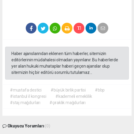
Haber ajanslarından eklenen tüm haberler, sitemizin
editörlerinin müdahalesi olmadan yayınlanır. Bu haberlerde
yer alan hukuki muhataplar haberi geçen ajanslar olup
sitemizin hiç bir editörü sorumlu tutulamaz...
#mustafa destici
#büyük birlik partisi
#bbp
#istanbul il kongresi
#kademeli emeklilik
#staj mağdurları
#çıraklık mağdurları
Okuyucu Yorumları
(0)