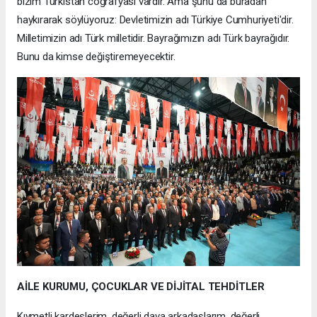
bizim Türkistan coğrafyası vardır. Ama şunu da buradan
haykırarak söylüyoruz: Devletimizin adı Türkiye Cumhuriyeti'dir.
Milletimizin adı Türk milletidir. Bayrağımızın adı Türk bayrağıdır.
Bunu da kimse değiştiremeyecektir.
AİLE KURUMU, ÇOCUKLAR VE DİJİTAL TEHDİTLER
Kıymetli kardeşlerim, değerli dava arkadaşlarım, değerli