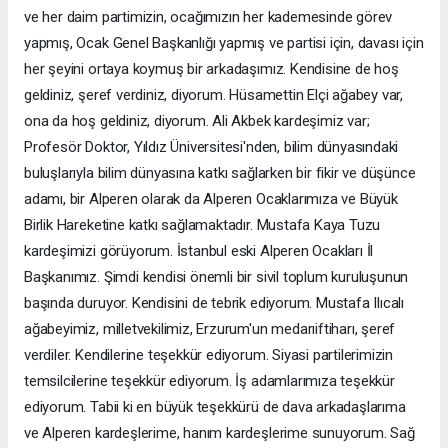
ve her daim partimizin, ocağımızın her kademesinde görev
yapmış, Ocak Genel Başkanlığı yapmış ve partisi için, davası için
her şeyini ortaya koymuş bir arkadaşımız. Kendisine de hoş
geldiniz, şeref verdiniz, diyorum. Hüsamettin Elçi ağabey var,
ona da hoş geldiniz, diyorum. Ali Akbek kardeşimiz var;
Profesör Doktor, Yıldız Üniversitesi'nden, bilim dünyasındaki
buluşlarıyla bilim dünyasına katkı sağlarken bir fikir ve düşünce
adamı, bir Alperen olarak da Alperen Ocaklarımıza ve Büyük
Birlik Hareketine katkı sağlamaktadır. Mustafa Kaya Tuzu
kardeşimizi görüyorum. İstanbul eski Alperen Ocakları İl
Başkanımız. Şimdi kendisi önemli bir sivil toplum kuruluşunun
başında duruyor. Kendisini de tebrik ediyorum. Mustafa Ilıcalı
ağabeyimiz, milletvekilimiz, Erzurum'un medarıiftiharı, şeref
verdiler. Kendilerine teşekkür ediyorum. Siyasi partilerimizin
temsilcilerine teşekkür ediyorum. İş adamlarımıza teşekkür
ediyorum. Tabii ki en büyük teşekkürü de dava arkadaşlarıma
ve Alperen kardeşlerime, hanım kardeşlerime sunuyorum. Sağ