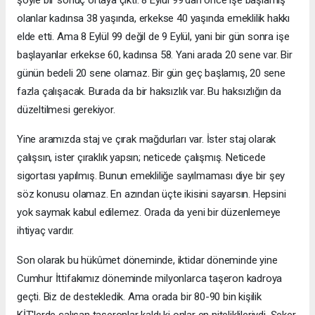
şöyle bir sonuç ortaya çıktı: 8 Eylül 99'dan önce işe başlamış
olanlar kadınsa 38 yaşında, erkekse 40 yaşında emeklilik hakkı
elde etti. Ama 8 Eylül 99 değil de 9 Eylül, yani bir gün sonra işe
başlayanlar erkekse 60, kadınsa 58. Yani arada 20 sene var. Bir
günün bedeli 20 sene olamaz. Bir gün geç başlamış, 20 sene
fazla çalışacak. Burada da bir haksızlık var. Bu haksızlığın da
düzeltilmesi gerekiyor.
Yine aramızda staj ve çırak mağdurları var. İster staj olarak
çalışsın, ister çıraklık yapsın; neticede çalışmış. Neticede
sigortası yapılmış. Bunun emekliliğe sayılmaması diye bir şey
söz konusu olamaz. En azından üçte ikisini sayarsın. Hepsini
yok saymak kabul edilemez. Orada da yeni bir düzenlemeye
ihtiyaç vardır.
Son olarak bu hükûmet döneminde, iktidar döneminde yine
Cumhur İttifakımız döneminde milyonlarca taşeron kadroya
geçti. Biz de destekledik. Ama orada bir 80-90 bin kişilik