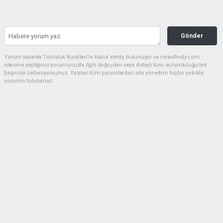
Gönder
Yorum yazarak Topluluk Kuralları’nı kabul etmiş bulunuyor ve newsfindy.com
sitesine yaptığınız yorumunuzla ilgili doğrudan veya dolaylı tüm sorumluluğu tek
başınıza üstleniyorsunuz. Yazılan tüm yorumlardan site yönetimi hiçbir şekilde
sorumlu tutulamaz.