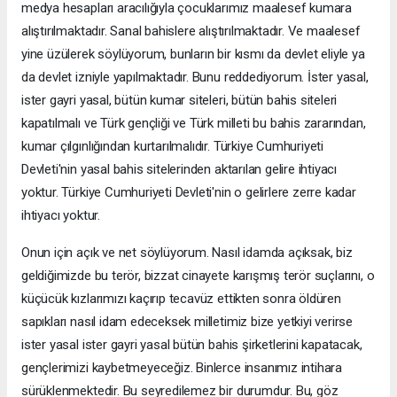
medya hesapları aracılığıyla çocuklarımız maalesef kumara
alıştırılmaktadır. Sanal bahislere alıştırılmaktadır. Ve maalesef
yine üzülerek söylüyorum, bunların bir kısmı da devlet eliyle ya
da devlet izniyle yapılmaktadır. Bunu reddediyorum. İster yasal,
ister gayri yasal, bütün kumar siteleri, bütün bahis siteleri
kapatılmalı ve Türk gençliği ve Türk milleti bu bahis zararından,
kumar çılgınlığından kurtarılmalıdır. Türkiye Cumhuriyeti
Devleti'nin yasal bahis sitelerinden aktarılan gelire ihtiyacı
yoktur. Türkiye Cumhuriyeti Devleti'nin o gelirlere zerre kadar
ihtiyacı yoktur.
Onun için açık ve net söylüyorum. Nasıl idamda açıksak, biz
geldiğimizde bu terör, bizzat cinayete karışmış terör suçlarını, o
küçücük kızlarımızı kaçırıp tecavüz ettikten sonra öldüren
sapıkları nasıl idam edeceksek milletimiz bize yetkiyi verirse
ister yasal ister gayri yasal bütün bahis şirketlerini kapatacak,
gençlerimizi kaybetmeyeceğiz. Binlerce insanımız intihara
sürüklenmektedir. Bu seyredilemez bir durumdur. Bu, göz