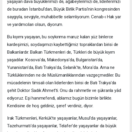
yaşayan dava büyüklerimizi de, ağabeylerimizi de, liderlerimizi
de buradan İstanbul'dan, Büyük Birlik Partisi'nin kongresinden
saygıyla, sevgiyle, muhabbetle selamlıyorum. Cenab-ı Hak yar
ve yardımcıları olsun, diyorum.
Bu kıyımı yaşayan, bu soykırıma maruz kalan yüz binlerce
kardeşimizi, soydaşımızı kaybettiğimiz topraklardan birisi de
Balkanlardır. Balkan Türkmenleri de, Türkleri de büyük kıyım
yaşadılar. Kosova'da, Makedonya'da, Bulgaristan'da,
Yunanistan'da, Batı Trakya'da, Selanik'te, Mora'da. Ama ne
Türklüklerinden ne de Müslümanlıklarından vazgeçmediler. Bu
mücadelenin timsali olan liderlerden birisi de Batı Trakya'da
şehit Doktor Sadık Ahmet'ti. Onu da rahmetle ve şükranla yâd
ediyoruz. Eşi hanımefendi, ablamız bugün bizimle birlikte.
Kendisine de hoş geldiniz, şeref verdiniz, diyor.
Irak Türkmenleri, Kerkük'te yaşayanlar, Musul'da yaşayanlar,
Tazehurmatı'da yaşayanlar, Telafer'de yaşayanlar da büyük