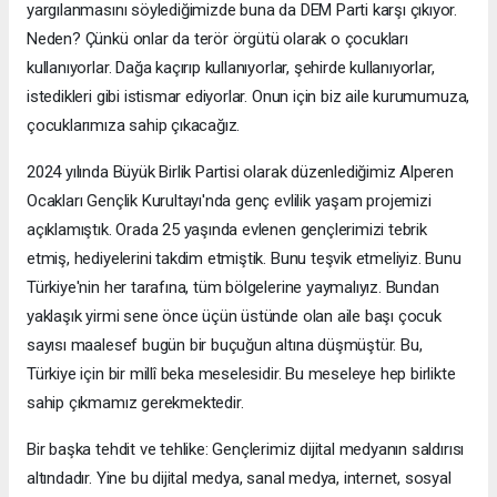
yargılanmasını söylediğimizde buna da DEM Parti karşı çıkıyor.
Neden? Çünkü onlar da terör örgütü olarak o çocukları
kullanıyorlar. Dağa kaçırıp kullanıyorlar, şehirde kullanıyorlar,
istedikleri gibi istismar ediyorlar. Onun için biz aile kurumumuza,
çocuklarımıza sahip çıkacağız.
2024 yılında Büyük Birlik Partisi olarak düzenlediğimiz Alperen
Ocakları Gençlik Kurultayı'nda genç evlilik yaşam projemizi
açıklamıştık. Orada 25 yaşında evlenen gençlerimizi tebrik
etmiş, hediyelerini takdim etmiştik. Bunu teşvik etmeliyiz. Bunu
Türkiye'nin her tarafına, tüm bölgelerine yaymalıyız. Bundan
yaklaşık yirmi sene önce üçün üstünde olan aile başı çocuk
sayısı maalesef bugün bir buçuğun altına düşmüştür. Bu,
Türkiye için bir millî beka meselesidir. Bu meseleye hep birlikte
sahip çıkmamız gerekmektedir.
Bir başka tehdit ve tehlike: Gençlerimiz dijital medyanın saldırısı
altındadır. Yine bu dijital medya, sanal medya, internet, sosyal