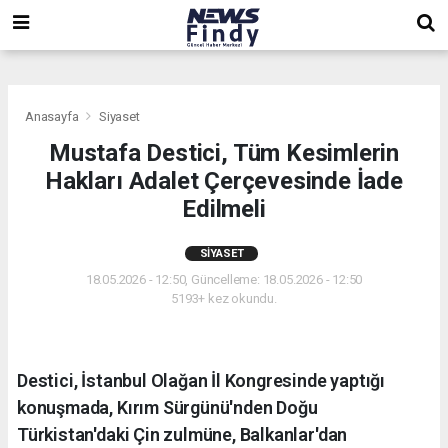
,
,
,
Anasayfa
Siyaset
Mustafa Destici, Tüm Kesimlerin
Hakları Adalet Çerçevesinde İade
Edilmeli
SIYASET
18.05.2026 - 12:50, Güncelleme: 18.05.2026 - 12:50
5193+ kez okundu.
Destici, İstanbul Olağan İl Kongresinde yaptığı
konuşmada, Kırım Sürgünü'nden Doğu
Türkistan'daki Çin zulmüne, Balkanlar'dan