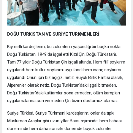
DOĞU TÜRKİSTAN VE SURİYE TÜRKMENLERİ
Kıymetli kardeşlerim, bu zulümlerin yaşandığı bir başka nokta
Doğu Türkistan. 1949'da işgal etti Kızıl Çin, Doğu Türkistan'ı.
Tam 77 yıldır Doğu Türkistan Çin işgali altında. Hem fiilî soykırım
uygulandı hem kültür soykırımı uygulandı hem inanç soykırımı
uygulandı. Onun için biz açığız, netiz. Büyük Birlik Partisi olarak,
Alperenler olarak netiz. Doğu Türkistan'daki işgal bitmeden,
Doğu Türkistan'daki katliamlar sona ermeden, ölüm kampları
uygulamalarına son vermeden Çin bizim dostumuz olamaz.
Suriye Türkleri, Suriye Türkmeni kardeşlerim; onlar da tıpkı
Müslüman Araplar gibi uzun yıllar Baas rejiminde, hem babası
döneminde hem daha sonraki dönemde büyük zulümler