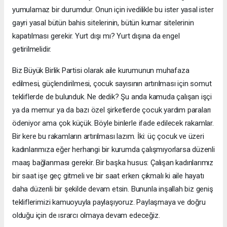
yumulamaz bir durumdur. Onun için ivedilikle bu ister yasal ister
gayri yasal bütün bahis sitelerinin, bütün kumar sitelerinin
kapatılması gerekir. Yurt dışı mı? Yurt dışına da engel
getirilmelidir.
Biz Büyük Birlik Partisi olarak aile kurumunun muhafaza
edilmesi, güçlendirilmesi, çocuk sayısının artırılması için somut
tekliflerde de bulunduk. Ne dedik? Şu anda kamuda çalışan işçi
ya da memur ya da bazı özel şirketlerde çocuk yardım paraları
ödeniyor ama çok küçük. Böyle binlerle ifade edilecek rakamlar.
Bir kere bu rakamların artırılması lazım. İki: üç çocuk ve üzeri
kadınlarımıza eğer herhangi bir kurumda çalışmıyorlarsa düzenli
maaş bağlanması gerekir. Bir başka husus: Çalışan kadınlarımız
bir saat işe geç gitmeli ve bir saat erken çıkmalı ki aile hayatı
daha düzenli bir şekilde devam etsin. Bununla inşallah biz geniş
tekliflerimizi kamuoyuyla paylaşıyoruz. Paylaşmaya ve doğru
olduğu için de ısrarcı olmaya devam edeceğiz.