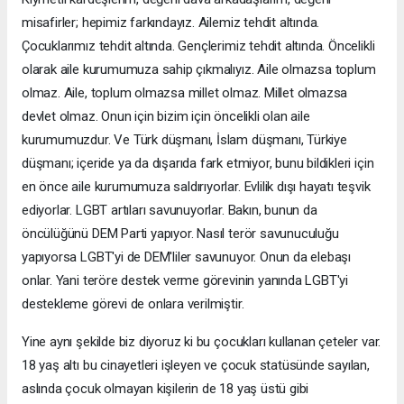
misafirler; hepimiz farkındayız. Ailemiz tehdit altında.
Çocuklarımız tehdit altında. Gençlerimiz tehdit altında. Öncelikli
olarak aile kurumumuza sahip çıkmalıyız. Aile olmazsa toplum
olmaz. Aile, toplum olmazsa millet olmaz. Millet olmazsa
devlet olmaz. Onun için bizim için öncelikli olan aile
kurumumuzdur. Ve Türk düşmanı, İslam düşmanı, Türkiye
düşmanı; içeride ya da dışarıda fark etmiyor, bunu bildikleri için
en önce aile kurumumuza saldırıyorlar. Evlilik dışı hayatı teşvik
ediyorlar. LGBT artıları savunuyorlar. Bakın, bunun da
öncülüğünü DEM Parti yapıyor. Nasıl terör savunuculuğu
yapıyorsa LGBT'yi de DEM'liler savunuyor. Onun da elebaşı
onlar. Yani teröre destek verme görevinin yanında LGBT'yi
destekleme görevi de onlara verilmiştir.
Yine aynı şekilde biz diyoruz ki bu çocukları kullanan çeteler var.
18 yaş altı bu cinayetleri işleyen ve çocuk statüsünde sayılan,
aslında çocuk olmayan kişilerin de 18 yaş üstü gibi