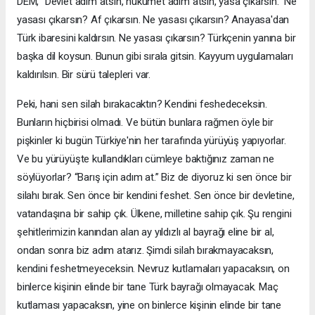
DEM, “Devlet adım atsın, hükûmet adım atsın, yasa çıkarsın.” Ne
yasası çıkarsın? Af çıkarsın. Ne yasası çıkarsın? Anayasa'dan
Türk ibaresini kaldırsın. Ne yasası çıkarsın? Türkçenin yanına bir
başka dil koysun. Bunun gibi sırala gitsin. Kayyum uygulamaları
kaldırılsın. Bir sürü talepleri var.
Peki, hani sen silah bırakacaktın? Kendini feshedeceksin.
Bunların hiçbirisi olmadı. Ve bütün bunlara rağmen öyle bir
pişkinler ki bugün Türkiye'nin her tarafında yürüyüş yapıyorlar.
Ve bu yürüyüşte kullandıkları cümleye baktığınız zaman ne
söylüyorlar? “Barış için adım at.” Biz de diyoruz ki sen önce bir
silahı bırak. Sen önce bir kendini feshet. Sen önce bir devletine,
vatandaşına bir sahip çık. Ülkene, milletine sahip çık. Şu rengini
şehitlerimizin kanından alan ay yıldızlı al bayrağı eline bir al,
ondan sonra biz adım atarız. Şimdi silah bırakmayacaksın,
kendini feshetmeyeceksin. Nevruz kutlamaları yapacaksın, on
binlerce kişinin elinde bir tane Türk bayrağı olmayacak. Maç
kutlaması yapacaksın, yine on binlerce kişinin elinde bir tane