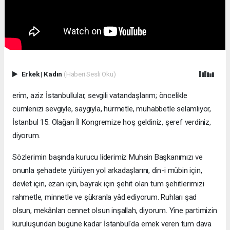
Erkek
|
Kadın
(Haberi Sesli Oku)
erim, aziz İstanbullular, sevgili vatandaşlarım; öncelikle
cümlenizi sevgiyle, saygıyla, hürmetle, muhabbetle selamlıyor,
İstanbul 15. Olağan İl Kongremize hoş geldiniz, şeref verdiniz,
diyorum.
Sözlerimin başında kurucu liderimiz Muhsin Başkanımızı ve
onunla şehadete yürüyen yol arkadaşlarını, din-i mübin için,
devlet için, ezan için, bayrak için şehit olan tüm şehitlerimizi
rahmetle, minnetle ve şükranla yâd ediyorum. Ruhları şad
olsun, mekânları cennet olsun inşallah, diyorum. Yine partimizin
kuruluşundan bugüne kadar İstanbul'da emek veren tüm dava