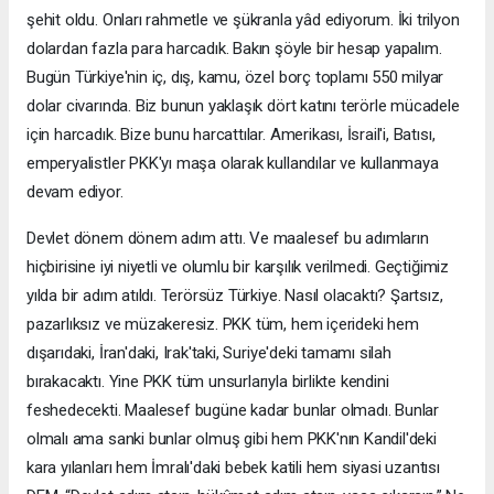
şehit oldu. Onları rahmetle ve şükranla yâd ediyorum. İki trilyon
dolardan fazla para harcadık. Bakın şöyle bir hesap yapalım.
Bugün Türkiye'nin iç, dış, kamu, özel borç toplamı 550 milyar
dolar civarında. Biz bunun yaklaşık dört katını terörle mücadele
için harcadık. Bize bunu harcattılar. Amerikası, İsrail'i, Batısı,
emperyalistler PKK'yı maşa olarak kullandılar ve kullanmaya
devam ediyor.
Devlet dönem dönem adım attı. Ve maalesef bu adımların
hiçbirisine iyi niyetli ve olumlu bir karşılık verilmedi. Geçtiğimiz
yılda bir adım atıldı. Terörsüz Türkiye. Nasıl olacaktı? Şartsız,
pazarlıksız ve müzakeresiz. PKK tüm, hem içerideki hem
dışarıdaki, İran'daki, Irak'taki, Suriye'deki tamamı silah
bırakacaktı. Yine PKK tüm unsurlarıyla birlikte kendini
feshedecekti. Maalesef bugüne kadar bunlar olmadı. Bunlar
olmalı ama sanki bunlar olmuş gibi hem PKK'nın Kandil'deki
kara yılanları hem İmralı'daki bebek katili hem siyasi uzantısı