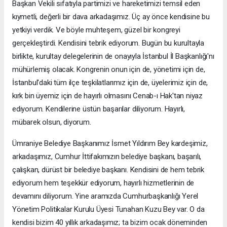
Başkan Vekili sıfatıyla partimizi ve hareketimizi temsil eden
kıymetli, değerli bir dava arkadaşımız. Üç ay önce kendisine bu
yetkiyi verdik. Ve böyle muhteşem, güzel bir kongreyi
gerçekleştirdi. Kendisini tebrik ediyorum. Bugün bu kurultayla
birlikte, kurultay delegelerinin de onayıyla İstanbul İl Başkanlığı'nı
mühürlemiş olacak. Kongrenin onun için de, yönetimi için de,
İstanbul'daki tüm ilçe teşkilatlarımız için de, üyelerimiz için de,
kırk bin üyemiz için de hayırlı olmasını Cenab-ı Hak'tan niyaz
ediyorum. Kendilerine üstün başarılar diliyorum. Hayırlı,
mübarek olsun, diyorum.
Ümraniye Belediye Başkanımız İsmet Yıldırım Bey kardeşimiz,
arkadaşımız, Cumhur İttifakımızın belediye başkanı, başarılı,
çalışkan, dürüst bir belediye başkanı. Kendisini de hem tebrik
ediyorum hem teşekkür ediyorum, hayırlı hizmetlerinin de
devamını diliyorum. Yine aramızda Cumhurbaşkanlığı Yerel
Yönetim Politikalar Kurulu Üyesi Tunahan Kuzu Bey var. O da
kendisi bizim 40 yıllık arkadaşımız; ta bizim ocak döneminden