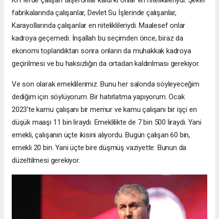
KİT'lerde çalışan taşeronlar kaldı ki onlar en niteliklileriydi. Şeker
fabrikalarında çalışanlar, Devlet Su İşlerinde çalışanlar,
Karayollarında çalışanlar en niteliklileriydi. Maalesef onlar
kadroya geçemedi. İnşallah bu seçimden önce, biraz da
ekonomi toplandıktan sonra onların da muhakkak kadroya
geçirilmesi ve bu haksızlığın da ortadan kaldırılması gerekiyor.
Ve son olarak emeklilerimiz. Bunu her salonda söyleyeceğim
dediğim için söylüyorum. Bir hatırlatma yapıyorum. Ocak
2023'te kamu çalışanı bir memur ve kamu çalışanı bir işçi en
düşük maaşı 11 bin liraydı. Emeklilikte de 7 bin 500 liraydı. Yani
emekli, çalışanın üçte ikisini alıyordu. Bugün çalışan 60 bin,
emekli 20 bin. Yani üçte bire düşmüş vaziyette. Bunun da
düzeltilmesi gerekiyor.