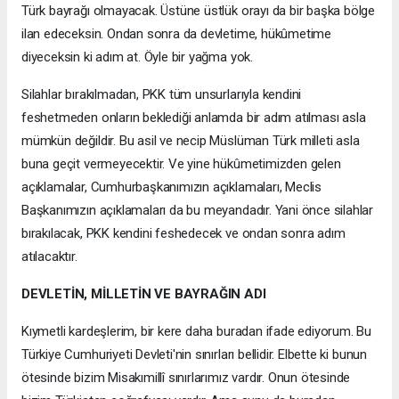
Türk bayrağı olmayacak. Üstüne üstlük orayı da bir başka bölge
ilan edeceksin. Ondan sonra da devletime, hükûmetime
diyeceksin ki adım at. Öyle bir yağma yok.
Silahlar bırakılmadan, PKK tüm unsurlarıyla kendini
feshetmeden onların beklediği anlamda bir adım atılması asla
mümkün değildir. Bu asil ve necip Müslüman Türk milleti asla
buna geçit vermeyecektir. Ve yine hükûmetimizden gelen
açıklamalar, Cumhurbaşkanımızın açıklamaları, Meclis
Başkanımızın açıklamaları da bu meyandadır. Yani önce silahlar
bırakılacak, PKK kendini feshedecek ve ondan sonra adım
atılacaktır.
DEVLETİN, MİLLETİN VE BAYRAĞIN ADI
Kıymetli kardeşlerim, bir kere daha buradan ifade ediyorum. Bu
Türkiye Cumhuriyeti Devleti'nin sınırları bellidir. Elbette ki bunun
ötesinde bizim Misakımillî sınırlarımız vardır. Onun ötesinde