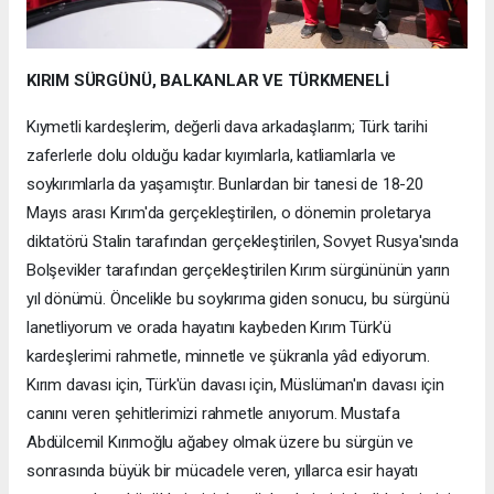
KIRIM SÜRGÜNÜ, BALKANLAR VE TÜRKMENELİ
Kıymetli kardeşlerim, değerli dava arkadaşlarım; Türk tarihi
zaferlerle dolu olduğu kadar kıyımlarla, katliamlarla ve
soykırımlarla da yaşamıştır. Bunlardan bir tanesi de 18-20
Mayıs arası Kırım'da gerçekleştirilen, o dönemin proletarya
diktatörü Stalin tarafından gerçekleştirilen, Sovyet Rusya'sında
Bolşevikler tarafından gerçekleştirilen Kırım sürgününün yarın
yıl dönümü. Öncelikle bu soykırıma giden sonucu, bu sürgünü
lanetliyorum ve orada hayatını kaybeden Kırım Türk'ü
kardeşlerimi rahmetle, minnetle ve şükranla yâd ediyorum.
Kırım davası için, Türk'ün davası için, Müslüman'ın davası için
canını veren şehitlerimizi rahmetle anıyorum. Mustafa
Abdülcemil Kırımoğlu ağabey olmak üzere bu sürgün ve
sonrasında büyük bir mücadele veren, yıllarca esir hayatı