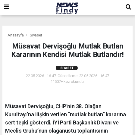
,
,
,
Anasayfa
Siyaset
Müsavat Dervişoğlu Mutlak Butlan
Kararının Kendisi Mutlak Butlandır!
SIYASET
22.05.2026 - 16:47, Güncelleme: 22.05.2026 - 16:47
11507+ kez okundu.
Müsavat Dervişoğlu, CHP’nin 38. Olağan
Kurultayı’na ilişkin verilen “mutlak butlan” kararına
sert tepki gösterdi. İYİ Parti Başkanlık Divanı ve
Meclis Grubu’nun olağanüstü toplantısının