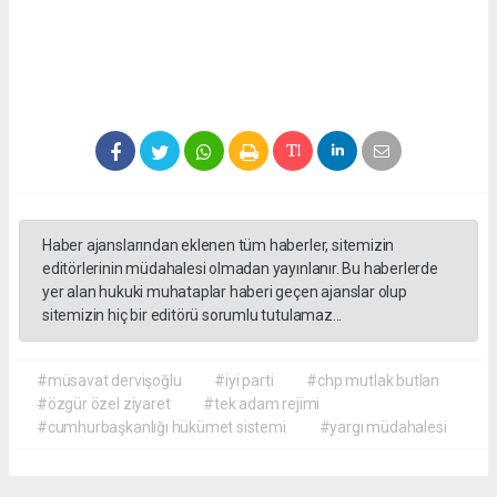
Haber ajanslarından eklenen tüm haberler, sitemizin
editörlerinin müdahalesi olmadan yayınlanır. Bu haberlerde
yer alan hukuki muhataplar haberi geçen ajanslar olup
sitemizin hiç bir editörü sorumlu tutulamaz...
#müsavat dervişoğlu
#iyi parti
#chp mutlak butlan
#özgür özel ziyaret
#tek adam rejimi
#cumhurbaşkanlığı hükümet sistemi
#yargı müdahalesi