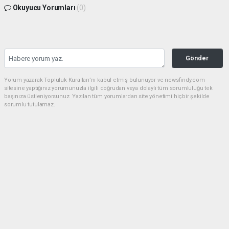
Okuyucu Yorumları
(0)
Gönder
Yorum yazarak Topluluk Kuralları’nı kabul etmiş bulunuyor ve newsfindy.com
sitesine yaptığınız yorumunuzla ilgili doğrudan veya dolaylı tüm sorumluluğu tek
başınıza üstleniyorsunuz. Yazılan tüm yorumlardan site yönetimi hiçbir şekilde
sorumlu tutulamaz.