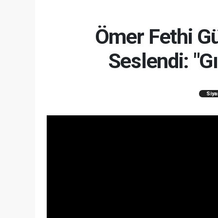
Ömer Fethi Gü
Seslendi: "Gı
Siya