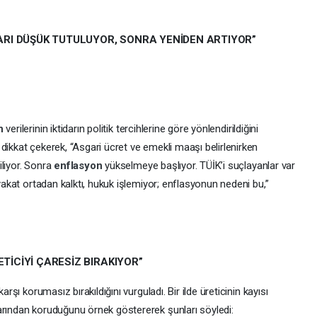
RI DÜŞÜK TUTULUYOR, SONRA YENİDEN ARTIYOR”
on
verilerinin iktidarın politik tercihlerine göre yönlendirildiğini
dikkat çekerek, “Asgari ücret ve emekli maaşı belirlenirken
iliyor. Sonra
enflasyon
yükselmeye başlıyor. TÜİK’i suçlayanlar var
iyakat ortadan kalktı, hukuk işlemiyor; enflasyonun nedeni bu,”
ETİCİYİ ÇARESİZ BIRAKIYOR”
arşı korumasız bırakıldığını vurguladı. Bir ilde üreticinin kayısı
arından koruduğunu örnek göstererek şunları söyledi: