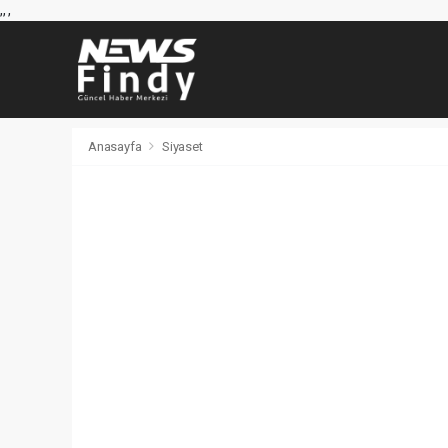
,
,
,
Anasayfa
Siyaset