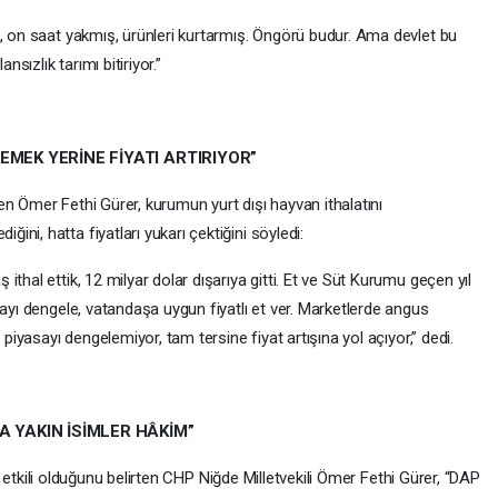
, on saat yakmış, ürünleri kurtarmış. Öngörü budur. Ama devlet bu
nsızlık tarımı bitiriyor.”
EMEK YERİNE FİYATI ARTIRIYOR”
rten Ömer Fethi Gürer, kurumun yurt dışı hayvan ithalatını
ni, hatta fiyatları yukarı çektiğini söyledi:
thal ettik, 12 milyar dolar dışarıya gitti. Et ve Süt Kurumu geçen yıl
sayı dengele, vatandaşa uygun fiyatlı et ver. Marketlerde angus
 piyasayı dengelemiyor, tam tersine fiyat artışına yol açıyor,” dedi.
A YAKIN İSİMLER HÂKİM”
rin etkili olduğunu belirten CHP Niğde Milletvekili Ömer Fethi Gürer, “DAP