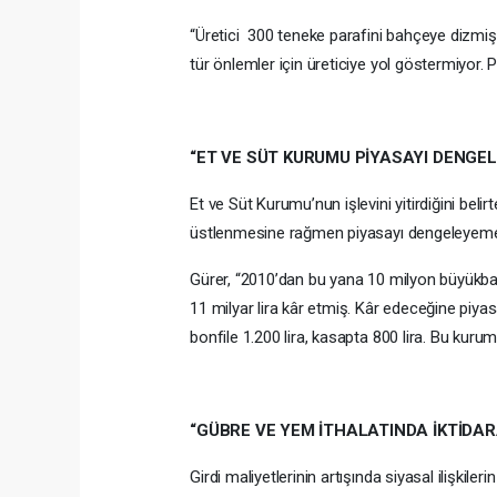
“Üretici 300 teneke parafini bahçeye dizmiş
tür önlemler için üreticiye yol göstermiyor. Pla
“ET VE SÜT KURUMU PİYASAYI DENGEL
Et ve Süt Kurumu’nun işlevini yitirdiğini beli
üstlenmesine rağmen piyasayı dengeleyemediği
Gürer, “2010’dan bu yana 10 milyon büyükbaş i
11 milyar lira kâr etmiş. Kâr edeceğine piya
bonfile 1.200 lira, kasapta 800 lira. Bu kurum
“GÜBRE VE YEM İTHALATINDA İKTİDAR
Girdi maliyetlerinin artışında siyasal ilişkile