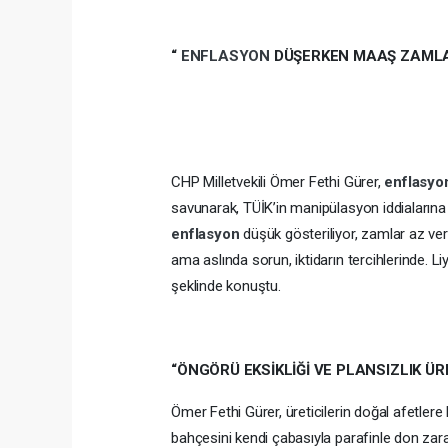
“
ENFLASYON
DÜŞERKEN MAAŞ ZAMLA
CHP Milletvekili Ömer Fethi Gürer,
enflasy
savunarak, TÜİK’in manipülasyon iddialarına 
enflasyon
düşük gösteriliyor, zamlar az ver
ama aslında sorun, iktidarın tercihlerinde. L
şeklinde konuştu.
“ÖNGÖRÜ EKSİKLİĞİ VE PLANSIZLIK ÜR
Ömer Fethi Gürer, üreticilerin doğal afetlere k
bahçesini kendi çabasıyla parafinle don zar