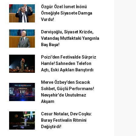
Özgür Özel İsmet İnönü
Örneğiyle Siyasete Damga
Vurdu!
Dervişoğlu, Siyaset Krizde,
Vatandaş Mutfaktaki Yangınla
Baş Başa!
Poizi'den Festivalde Sürpriz
Hamle! Sahneden Telefon
Açtı, Eski Aşıkları Barıştırdı
Merve Özbey'den Sıcacık
Sohbet, Güçlü Performans!
Nevşehir'de Unutulmaz
Akşam
Cesur Notalar, Dev Coşku:
Buray Festivalin Ritmini
Değiştirdi!