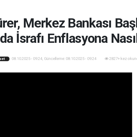
rer, Merkez Bankası Baş
da İsrafı Enflasyona Nası
08.10.2025 - 09:24, Güncelleme: 08.10.2025 - 09:24
2827+ kez okun
set