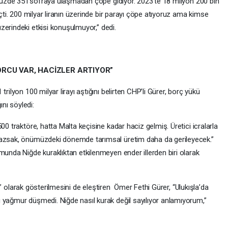
 yüzde 35’i sofraya ulaşmadan çöpe gidiyor. 2023’te 18 milyon 200 bin
eçti. 200 milyar liranın üzerinde bir parayı çöpe atıyoruz ama kimse
üzerindeki etkisi konuşulmuyor,” dedi.
BORCU VAR, HACİZLER ARTIYOR”
rilyon 100 milyar lirayı aştığını belirten CHP’li Gürer, borç yükü
ını söyledi:
00 traktöre, hatta Malta keçisine kadar haciz gelmiş. Üretici icralarla
mazsak, önümüzdeki dönemde tarımsal üretim daha da gerileyecek.”
unda Niğde kuraklıktan etkilenmeyen ender illerden biri olarak
” olarak gösterilmesini de eleştiren Ömer Fethi Gürer, “Ulukışla’da
 yağmur düşmedi. Niğde nasıl kurak değil sayılıyor anlamıyorum,”