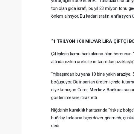
yol açtığını ifade ederek, “Tarladaki ürünün
ton olan gıda israfı, bu yıl 23 milyon tonu g
önlem almıyor. Bu kadar israfın
enflasyon
“1 TRİLYON 100 MİLYAR LİRA ÇİFTÇİ 
Çiftçilerin kamu bankalarına olan borcunun 1 t
altında ezilen üreticilerin tarımdan uzaklaştığ
“Yılbaşından bu yana 10 bine yakın araziye, 5
boğuşuyor. Bu insanları üretim içinde tuta
diye konuşan Gürer,
Merkez Bankası
sunum
gösterilmesine itiraz etti.
Niğde’nin
kuraklık
haritasında “risksiz bölge
buğday tarlasına biçerdöver giremedi, çünkü
dedi.