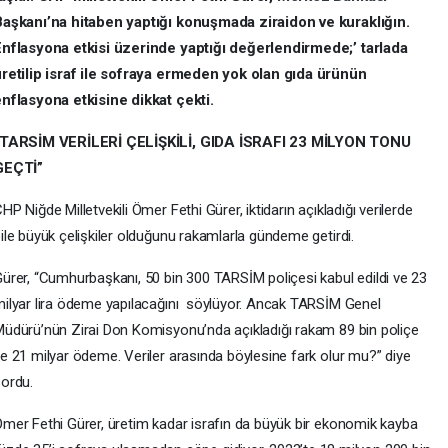
Başkanı’na hitaben yaptığı konuşmada ziraidon ve kuraklığın.
nflasyona etkisi üzerinde yaptığı değerlendirmede;’ tarlada
retilip israf ile sofraya ermeden yok olan gıda ürünün
nflasyona etkisine dikkat çekti.
“TARSİM VERİLERİ ÇELİŞKİLİ, GIDA İSRAFI 23 MİLYON TONU
GEÇTİ”
HP Niğde Milletvekili Ömer Fethi Gürer, iktidarın açıkladığı verilerde
ile büyük çelişkiler olduğunu rakamlarla gündeme getirdi.
ürer, “Cumhurbaşkanı, 50 bin 300 TARSİM poliçesi kabul edildi ve 23
ilyar lira ödeme yapılacağını söylüyor. Ancak TARSİM Genel
üdürü’nün Zirai Don Komisyonu’nda açıkladığı rakam 89 bin poliçe
e 21 milyar ödeme. Veriler arasında böylesine fark olur mu?” diye
ordu.
mer Fethi Gürer, üretim kadar israfın da büyük bir ekonomik kayba