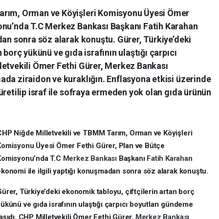
arım, Orman ve Köyişleri Komisyonu Üyesi Ömer
yonu’nda T.C Merkez Bankası Başkanı Fatih Karahan
dan sonra söz alarak konuştu. Gürer, Türkiye’deki
 borç yükünü ve gıda israfının ulaştığı çarpıcı
letvekili Ömer Fethi Gürer, Merkez Bankası
da ziraidon ve kuraklığın. Enflasyona etkisi üzerinde
üretilip israf ile sofraya ermeden yok olan gıda ürünün
CHP Niğde Milletvekili ve TBMM Tarım, Orman ve Köyişleri
Komisyonu Üyesi Ömer Fethi Gürer, Plan ve Bütçe
Komisyonu’nda T.C
Merkez Bankası
Başkanı
Fatih Karahan
konomi ile ilgili yaptığı konuşmadan sonra söz alarak konuştu.
ürer, Türkiye’deki ekonomik tabloyu, çiftçilerin artan borç
ükünü ve gıda israfının ulaştığı çarpıcı boyutları gündeme
aşıdı. CHP Milletvekili Ömer Fethi Gürer,
Merkez Bankası